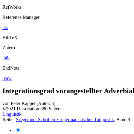
RefWorks
Reference Manager
.ris
BibTeX
Zotero
.bib
EndNote
.enw
Integrationsgrad vorangestellter Adverbi
von
Péter Kappel (Autor:in)
©2021
Dissertation
380 Seiten
Linguistik
Reihe:
Szegediner Schriften zur germanistischen Linguistik
, Band 9