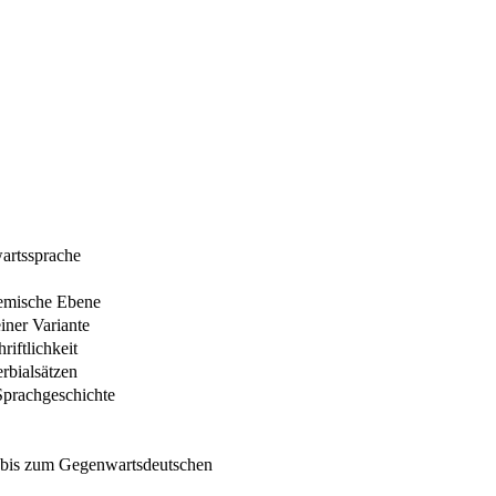
wartssprache
temische Ebene
iner Variante
iftlichkeit
rbialsätzen
Sprachgeschichte
n bis zum Gegenwartsdeutschen