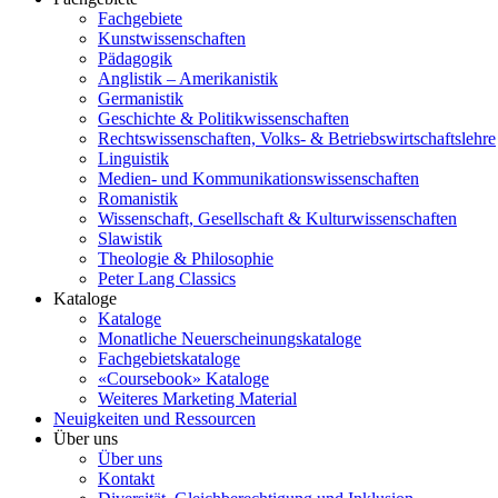
Fachgebiete
Kunstwissenschaften
Pädagogik
Anglistik – Amerikanistik
Germanistik
Geschichte & Politikwissenschaften
Rechtswissenschaften, Volks- & Betriebswirtschaftslehre
Linguistik
Medien- und Kommunikationswissenschaften
Romanistik
Wissenschaft, Gesellschaft & Kulturwissenschaften
Slawistik
Theologie & Philosophie
Peter Lang Classics
Kataloge
Kataloge
Monatliche Neuerscheinungskataloge
Fachgebietskataloge
«Coursebook» Kataloge
Weiteres Marketing Material
Neuigkeiten und Ressourcen
Über uns
Über uns
Kontakt