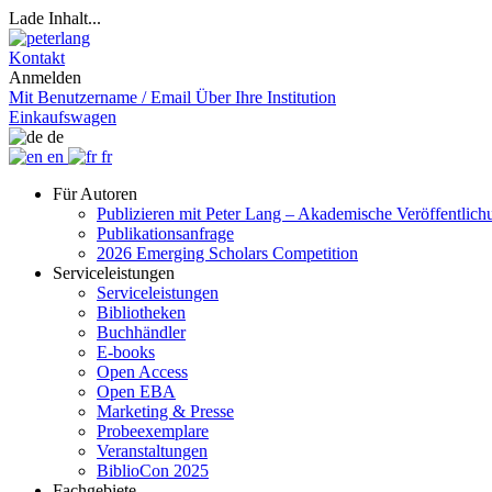
Lade Inhalt...
Kontakt
Anmelden
Mit Benutzername / Email
Über Ihre Institution
Einkaufswagen
de
en
fr
Für Autoren
Publizieren mit Peter Lang – Akademische Veröffentlic
Publikationsanfrage
2026 Emerging Scholars Competition
Serviceleistungen
Serviceleistungen
Bibliotheken
Buchhändler
E-books
Open Access
Open EBA
Marketing & Presse
Probeexemplare
Veranstaltungen
BiblioCon 2025
Fachgebiete