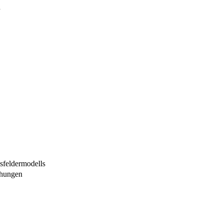
h
sfeldermodells
chungen