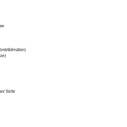
nne
estriktivsätze)
tze)
her Sicht
.