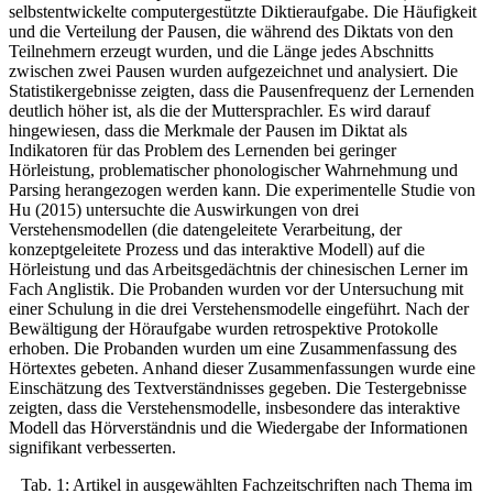
selbstentwickelte computergestützte Diktieraufgabe. Die Häufigkeit
und die Verteilung der Pausen, die während des Diktats von den
Teilnehmern erzeugt wurden, und die Länge jedes Abschnitts
zwischen zwei Pausen wurden aufgezeichnet und analysiert. Die
Statistikergebnisse zeigten, dass die Pausenfrequenz der Lernenden
deutlich höher ist, als die der Muttersprachler. Es wird darauf
hingewiesen, dass die Merkmale der Pausen im Diktat als
Indikatoren für das Problem des Lernenden bei geringer
Hörleistung, problematischer phonologischer Wahrnehmung und
Parsing herangezogen werden kann. Die experimentelle Studie von
Hu (2015) untersuchte die Auswirkungen von drei
Verstehensmodellen (die datengeleitete Verarbeitung, der
konzeptgeleitete Prozess und das interaktive Modell) auf die
Hörleistung und das Arbeitsgedächtnis der chinesischen Lerner im
Fach Anglistik. Die Probanden wurden vor der Untersuchung mit
einer Schulung in die drei Verstehensmodelle eingeführt. Nach der
Bewältigung der Höraufgabe wurden retrospektive Protokolle
erhoben. Die Probanden wurden um eine Zusammenfassung des
Hörtextes gebeten. Anhand dieser Zusammenfassungen wurde eine
Einschätzung des Textverständnisses gegeben. Die Testergebnisse
zeigten, dass die Verstehensmodelle, insbesondere das interaktive
Modell das Hörverständnis und die Wiedergabe der Informationen
signifikant verbesserten.
Tab. 1:
Artikel in ausgewählten Fachzeitschriften nach Thema im