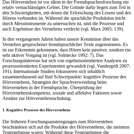
Das Hörverstehen ist vor allem in der Fremdsprachenforschung ein
relativ vernachlässigtes Gebiet. Die Gründe dafür liegen zum Teil in
den Schwierigkeiten, mit denen die Erforschung des Lesens und des
Hörens verbunden ist. Während die sprachliche Produktion leicht
durch Messinstrumente zu untersuchen ist, sind die Prozesse und
auch Ergebnisse des Verstehens verdeckt (vgl. Marx 2005: 139).
In den vergangenen Jahren haben unsere Kenntnisse über das
Verstehen gesprochener fremdsprachlicher Texte zugenommen. Es
ist zur Erkenntnis gekommen, dass Hören kein passiver, sondern ein
sehr aktiver Vorgang ist (vgl. Solmecke 1992: 7). Das
Forschungsinteresse hat sich von ergebnisorientierten Analysen zu
prozessorientierten Experimenten gewandelt (vgl. Vandergrift 2007:
191). Internationale Studien fokussieren sich inhaltlich
zusammenfassend auf fünf Schwerpunkte: kognitive Prozesse des
Hörverstehens, Strategien der Sprachverwendung beim
Hörverstehen in der Fremdsprache, Überprüfung der
Hörverstehenskompetenz, soziale und affektive Faktoren sowie
Ansätze zur Hörverstehensschulung.
1.
Kognitive Prozesse des Hörverstehens
Die früheren Forschungsanstrengungen zum Hörverstehen
beschränkten sich auf die Produkte des Hörverstehens, die meistens
Testergebnisse waren. Während diese Testergebnisse die