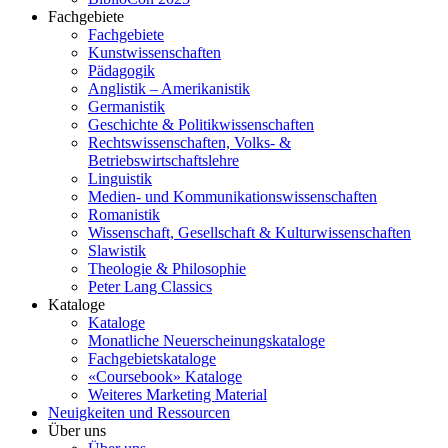
Fachgebiete
Fachgebiete
Kunstwissenschaften
Pädagogik
Anglistik – Amerikanistik
Germanistik
Geschichte & Politikwissenschaften
Rechtswissenschaften, Volks- &
Betriebswirtschaftslehre
Linguistik
Medien- und Kommunikationswissenschaften
Romanistik
Wissenschaft, Gesellschaft & Kulturwissenschaften
Slawistik
Theologie & Philosophie
Peter Lang Classics
Kataloge
Kataloge
Monatliche Neuerscheinungskataloge
Fachgebietskataloge
«Coursebook» Kataloge
Weiteres Marketing Material
Neuigkeiten und Ressourcen
Über uns