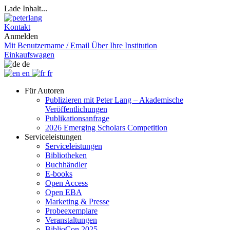
Lade Inhalt...
Kontakt
Anmelden
Mit Benutzername / Email
Über Ihre Institution
Einkaufswagen
de
en
fr
Für Autoren
Publizieren mit Peter Lang – Akademische
Veröffentlichungen
Publikationsanfrage
2026 Emerging Scholars Competition
Serviceleistungen
Serviceleistungen
Bibliotheken
Buchhändler
E-books
Open Access
Open EBA
Marketing & Presse
Probeexemplare
Veranstaltungen
BiblioCon 2025