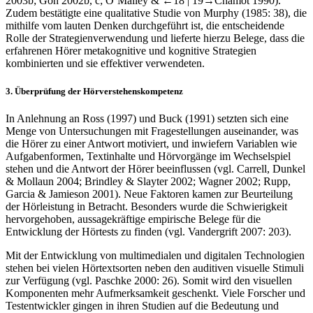
2003b; Goh 2002b, c; O’Malley &
←18 |
19→
Chamot 1990).
Zudem bestätigte eine qualitative Studie von Murphy (1985: 38), die
mithilfe vom lauten Denken durchgeführt ist, die entscheidende
Rolle der Strategienverwendung und lieferte hierzu Belege, dass die
erfahrenen Hörer metakognitive und kognitive Strategien
kombinierten und sie effektiver verwendeten.
3.
Überprüfung der Hörverstehenskompetenz
In Anlehnung an Ross (1997) und Buck (1991) setzten sich eine
Menge von Untersuchungen mit Fragestellungen auseinander, was
die Hörer zu einer Antwort motiviert, und inwiefern Variablen wie
Aufgabenformen, Textinhalte und Hörvorgänge im Wechselspiel
stehen und die Antwort der Hörer beeinflussen (vgl. Carrell, Dunkel
& Mollaun 2004; Brindley & Slayter 2002; Wagner 2002; Rupp,
Garcia & Jamieson 2001). Neue Faktoren kamen zur Beurteilung
der Hörleistung in Betracht. Besonders wurde die Schwierigkeit
hervorgehoben, aussagekräftige empirische Belege für die
Entwicklung der Hörtests zu finden (vgl. Vandergrift 2007: 203).
Mit der Entwicklung von multimedialen und digitalen Technologien
stehen bei vielen Hörtextsorten neben den auditiven visuelle Stimuli
zur Verfügung (vgl. Paschke 2000: 26). Somit wird den visuellen
Komponenten mehr Aufmerksamkeit geschenkt. Viele Forscher und
Testentwickler gingen in ihren Studien auf die Bedeutung und