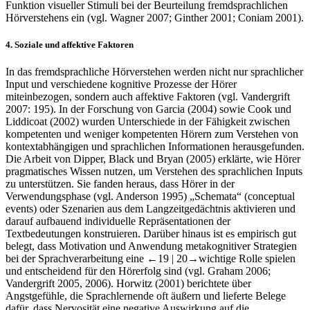
Funktion visueller Stimuli bei der Beurteilung fremdsprachlichen
Hörverstehens ein (vgl. Wagner 2007; Ginther 2001; Coniam 2001).
4.
Soziale und affektive Faktoren
In das fremdsprachliche Hörverstehen werden nicht nur sprachlicher
Input und verschiedene kognitive Prozesse der Hörer
miteinbezogen, sondern auch affektive Faktoren (vgl. Vandergrift
2007: 195). In der Forschung von Garcia (2004) sowie Cook und
Liddicoat (2002) wurden Unterschiede in der Fähigkeit zwischen
kompetenten und weniger kompetenten Hörern zum Verstehen von
kontextabhängigen und sprachlichen Informationen herausgefunden.
Die Arbeit von Dipper, Black und Bryan (2005) erklärte, wie Hörer
pragmatisches Wissen nutzen, um Verstehen des sprachlichen Inputs
zu unterstützen. Sie fanden heraus, dass Hörer in der
Verwendungsphase (vgl. Anderson 1995) „Schemata“ (conceptual
events) oder Szenarien aus dem Langzeitgedächtnis aktivieren und
darauf aufbauend individuelle Repräsentationen der
Textbedeutungen konstruieren. Darüber hinaus ist es empirisch gut
belegt, dass Motivation und Anwendung metakognitiver Strategien
bei der Sprachverarbeitung eine
←19 |
20→
wichtige Rolle spielen
und entscheidend für den Hörerfolg sind (vgl. Graham 2006;
Vandergrift 2005, 2006). Horwitz (2001) berichtete über
Angstgefühle, die Sprachlernende oft äußern und lieferte Belege
dafür, dass Nervosität eine negative Auswirkung auf die