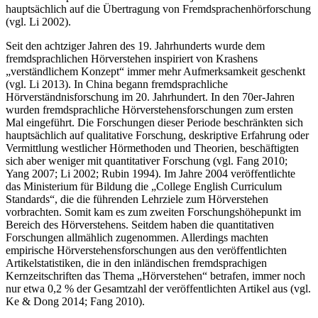
hauptsächlich auf die Übertragung von Fremdsprachenhörforschung
(vgl. Li 2002).
Seit den achtziger Jahren des 19. Jahrhunderts wurde dem
fremdsprachlichen Hörverstehen inspiriert von Krashens
„verständlichem Konzept“ immer mehr Aufmerksamkeit geschenkt
(vgl. Li 2013). In China begann fremdsprachliche
Hörverständnisforschung im 20. Jahrhundert. In den 70er-Jahren
wurden fremdsprachliche Hörverstehensforschungen zum ersten
Mal eingeführt. Die Forschungen dieser Periode beschränkten sich
hauptsächlich auf qualitative Forschung, deskriptive Erfahrung oder
Vermittlung westlicher Hörmethoden und Theorien, beschäftigten
sich aber weniger mit quantitativer Forschung (vgl. Fang 2010;
Yang 2007; Li 2002; Rubin 1994). Im Jahre 2004 veröffentlichte
das Ministerium für Bildung die „College English Curriculum
Standards“, die die führenden Lehrziele zum Hörverstehen
vorbrachten. Somit kam es zum zweiten Forschungshöhepunkt im
Bereich des Hörverstehens. Seitdem haben die quantitativen
Forschungen allmählich zugenommen. Allerdings machten
empirische Hörverstehensforschungen aus den veröffentlichten
Artikelstatistiken, die in den inländischen fremdsprachigen
Kernzeitschriften das Thema „Hörverstehen“ betrafen, immer noch
nur etwa 0,2 % der Gesamtzahl der veröffentlichten Artikel aus (vgl.
Ke & Dong 2014; Fang 2010).