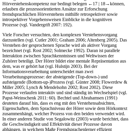
Hörverstehenskompetenz nur bedingt belegen
←17 |
18→
können,
erlauben die prozessorientierten Ansätze zur Erforschung
fremdsprachlichen Hörverstehens mithilfe retrospektiver sowie
introspektiver Vorgehensweisen Einblicke in die kognitiven
Prozesse (vgl. Vandergrift 2007: 192).
Viele Forscher versuchten, den komplexen Verstehensvorgang
darzustellen (vgl. Cutler 2001; Graham 2006; Altenberg 2005). Das
Verstehen der gesprochenen Sprache wird als aktiver Vorgang
bezeichnet (vgl. Rost 2002; Solmecke 1992). Daran ist parallele
Interaktion zwischen Sprachkenntnissen und Weltwissen der
Zuhörer beteiligt. Der Hörer bildet eine mentale Repräsentation aus
dem, was er gehört hat (vgl. Hulstijn 2003). Bei der
Informationsverarbeitung unterscheidet man zwei
Verarbeitungsprozesse: der absteigende (Top-down-) und
aufsteigende (Bottom-up-)Prozess (vgl. Günter 2008; Flowerdew &
Miller 2005; Lynch & Mendelsohn 2002; Rost 2002). Diese
Prozesse verlaufen interaktiv und sind ständig im Wechselspiel (vgl.
Papst-Weinschenk 2011: 60). Bechtel und Abrahamsen (1991)
deuteten darauf hin, dass es eng mit den Verstehensabsichten,
Eigenschaften, dem Sprachniveau der Hörer sowie dem Hörkontext
zusammenhängt, welcher Prozess von den beiden verwendet wird.
In einer anderen Studie von Segalowitz (2003) wurde berichtet, dass
die Geschwindigkeit und Effektivität dieser Prozesse davon
abhängen, in welchem Maße Fremdsprachenlerner effizient