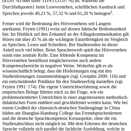
(45,81 %) oder unter TDN3 (31,07 %) ab, während die
Durchfallquoten
1
beim Leseverstehen, schriftlichen Ausdruck und
2
Sprechen jeweils 49,23 %, 57,32 % und 61,20 % betrugen
.
Ferner wird die Bedeutung des Hörverstehens seit Langem
anerkannt. Feyten (1991) weist auf dessen faktische Bedeutsamkeit
hin: Im Hinblick auf den Zeitanteil an der Alltagskommunikation gilt
Hören mit über 45 % als die wichtigste Einzelfertigkeit im Vergleich
zu Sprechen, Lesen und Schreiben. Bei Studierenden ist dieser
Anteil noch viel höher. Beim Spracherwerb spielt das Hörverstehen
somit eine zentrale Rolle. Eine fehlende Kompetenz im
Hörverstehen beeinflusst möglicherweise auch andere
Kompetenzbereiche in negativer Weise. Weiterhin gilt es als
wissenschaftlich belegt, dass die Hörleistungen eng mit den
Studienleistungen zusammenhängen (vgl. Grotjahn 2000: 116) und
ein entscheidender Prädiktor für den Studienerfolg darstellen (vgl.
Feyten 1991: 174). Die eigene Unterrichtserfahrung sowie die
empirischen Belege führten mich zu der Frage, wie ein
problemorientiertes Unterrichten in einer angemessenen methodisch-
didaktischen Form etabliert und gewährleistet werden kann. Wie bei
einem Großteil der chinesisch-deutschen Studiengänge in China
bilden am Shanghai-Hamburg College das Fremdsprachenlernen
und die deutsche Sprachkompetenz Kernaspekte, ohne die ein
Studienabschluss nicht möglich ist. Mit dem Erlernen der deutschen
Sprache vollzieht sich parallel die fachliche Ausbildung, welche in