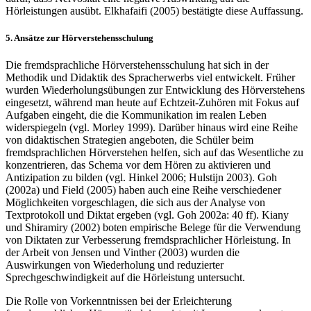
Hörleistungen ausübt. Elkhafaifi (2005) bestätigte diese Auffassung.
5.
Ansätze zur Hörverstehensschulung
Die fremdsprachliche Hörverstehensschulung hat sich in der
Methodik und Didaktik des Spracherwerbs viel entwickelt. Früher
wurden Wiederholungsübungen zur Entwicklung des Hörverstehens
eingesetzt, während man heute auf Echtzeit-Zuhören mit Fokus auf
Aufgaben eingeht, die die Kommunikation im realen Leben
widerspiegeln (vgl. Morley 1999). Darüber hinaus wird eine Reihe
von didaktischen Strategien angeboten, die Schüler beim
fremdsprachlichen Hörverstehen helfen, sich auf das Wesentliche zu
konzentrieren, das Schema vor dem Hören zu aktivieren und
Antizipation zu bilden (vgl. Hinkel 2006; Hulstijn 2003). Goh
(2002a) und Field (2005) haben auch eine Reihe verschiedener
Möglichkeiten vorgeschlagen, die sich aus der Analyse von
Textprotokoll und Diktat ergeben (vgl. Goh 2002a: 40 ff). Kiany
und Shiramiry (2002) boten empirische Belege für die Verwendung
von Diktaten zur Verbesserung fremdsprachlicher Hörleistung. In
der Arbeit von Jensen und Vinther (2003) wurden die
Auswirkungen von Wiederholung und reduzierter
Sprechgeschwindigkeit auf die Hörleistung untersucht.
Die Rolle von Vorkenntnissen bei der Erleichterung