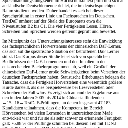
Sprachhandlungsfähigkeiten im Hochschulkontext prüft und sich an
ausländische Deutschlernende richtet, die im deutschsprachigen
Raum studieren wollen. Daher handelt es sich bei dieser
Sprachprüfung in erster Linie um Fachsprachen im Deutschen.
TestDaF umfasst auf der Skala des Europarats etwa die
Niveaustufen B2 bis C1. Die vier Fertigkeiten Lesen, Hören,
Schreiben und Sprechen werden getrennt geprüft und bewertet.
Im Mittelpunkt des Untersuchungsinteresses steht die Entwicklung
des fachsprachlichen Hörverstehens der chinesischen DaF-Lerner,
das sich auf die spezifische Situation der betroffenen DaF-Lerner
stützt. Das Korpus dieser Studie leitet sich von sprachlichen
Bedürfnissen der DaF-Lernenden und den Inhalten in den
entsprechenden Bachelorprogrammen ab, weil ein Großteil der
chinesischen DaF-Lerner große Schwierigkeiten beim Verstehen der
deutschen Fachsprachen haben. Statistische Erhebungen belegen die
Tatsache, dass die Fertigkeit Hörverstehen eine wesentlich größere
Hürde darstellt, als dies beispielsweise bei Leseverstehen oder
Schreiben der Fall wäre. Es zeigt sich anhand der Ergebnisse aus
den in den Jahren 2005 bis 2014 in China stattfindenden
←15 |
16→
TestDaF-Prüfungen, an denen insgesamt 47.183
Kandidaten teilnahmen, dass die Kompetenz im Bereich
Hörverstehen bei vielen Lernenden in unzureichendem Maße
entwickelt war und für sie als sehr schwer zu erlernende Fertigkeit
galt: 76,88 % der Prüflinge schnitten bei diesem Teil mit TDN3