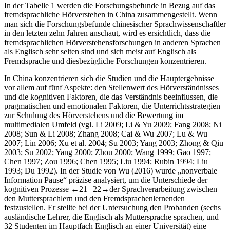
In der Tabelle 1 werden die Forschungsbefunde in Bezug auf das
fremdsprachliche Hörverstehen in China zusammengestellt. Wenn
man sich die Forschungsbefunde chinesischer Sprachwissenschaftler
in den letzten zehn Jahren anschaut, wird es ersichtlich, dass die
fremdsprachlichen Hörverstehensforschungen in anderen Sprachen
als Englisch sehr selten sind und sich meist auf Englisch als
Fremdsprache und diesbezügliche Forschungen konzentrieren.
In China konzentrieren sich die Studien und die Hauptergebnisse
vor allem auf fünf Aspekte: den Stellenwert des Hörverständnisses
und die kognitiven Faktoren, die das Verständnis beeinflussen, die
pragmatischen und emotionalen Faktoren, die Unterrichtsstrategien
zur Schulung des Hörverstehens und die Bewertung im
multimedialen Umfeld (vgl. Li 2009; Li & Yu 2009; Fang 2008; Ni
2008; Sun & Li 2008; Zhang 2008; Cai & Wu 2007; Lu & Wu
2007; Lin 2006; Xu et al. 2004; Su 2003; Yang 2003; Zhong & Qiu
2003; Su 2002; Yang 2000; Zhou 2000; Wang 1999; Gao 1997;
Chen 1997; Zou 1996; Chen 1995; Liu 1994; Rubin 1994; Liu
1993; Du 1992). In der Studie von Wu (2016) wurde „nonverbale
Information Pause“ präzise analysiert, um die Unterschiede der
kognitiven Prozesse
←21 |
22→der Sprachverarbeitung zwischen
den Muttersprachlern und den Fremdsprachenlernenden
festzustellen. Er stellte bei der Untersuchung den Probanden (sechs
ausländische Lehrer, die Englisch als Muttersprache sprachen, und
32 Studenten im Hauptfach Englisch an einer Universität) eine