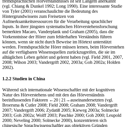
fremdsprachlichen Hörverständnisses ist seit Langem anerkannt
(vgl. Chiang & Dunkel 1992; Long 1990). Eine interessante Studie
von Tyler (2001) veranschaulichte die Bedeutung des
Hintergrundwissens zum Freisetzen von
Aufmerksamkeitsressourcen für die Verarbeitung sprachlicher
Inputs. In ihrer jüngsten systematischen Hörverstehensforschung
bemerkten Macaro, Vanderplank und Graham (2005), dass die
Vorkenntnisse der Hörer zum fehlerhaften Verständnis führen
können, wenn sie nicht durch Beweise im Hörtext unterstützt
werden. Fremdsprachliche Hörer müssen lernen, beim Hörverstehen
auf die verfügbaren Wissensquellen zurückzugreifen, die sie im
alltäglichen Leben gehört und gelernt haben (vgl. Field 2001, 2007,
2008; Wilson 2003; Vandergrift 2002, 2003a; Goh 2002a; Holden
2002).
1.2.2
Studien in China
Während sich internationale Wissenschaftler mit der kognitiven
Natur des Hörverstehens und mit den das Hörverständnis
beeinflussenden Faktoren
←20 |
21→
auseinandersetzten (vgl.
Broersma & Cutler 2008; Field 2008; Graham 2008; Vandergrift
2007; Vandergrift 2006; Zydatiß 2005; Kieweg 2003a; Solmecke
2003; Goh 2002a; Wolff 2003; Paschke 2000; Goh 2000; Leupold
2000; Neveling 2000; Solmecke 2000), konzentrieren sich
chinesische Sprachwissenschaftler aus objektiven Gründen