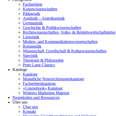
Fachgebiete
Kunstwissenschaften
Pädagogik
Anglistik – Amerikanistik
Germanistik
Geschichte & Politikwissenschaften
Rechtswissenschaften, Volks- & Betriebswirtschaftslehre
Linguistik
Medien- und Kommunikationswissenschaften
Romanistik
Wissenschaft, Gesellschaft & Kulturwissenschaften
Slawistik
Theologie & Philosophie
Peter Lang Classics
Kataloge
Kataloge
Monatliche Neuerscheinungskataloge
Fachgebietskataloge
«Coursebook» Kataloge
Weiteres Marketing Material
Neuigkeiten und Ressourcen
Über uns
Über uns
Kontakt