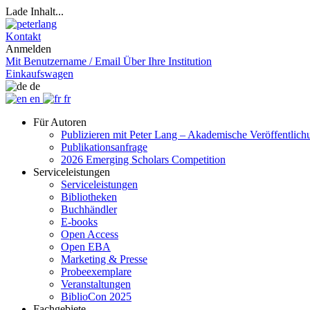
Lade Inhalt...
Kontakt
Anmelden
Mit Benutzername / Email
Über Ihre Institution
Einkaufswagen
de
en
fr
Für Autoren
Publizieren mit Peter Lang – Akademische Veröffentlic
Publikationsanfrage
2026 Emerging Scholars Competition
Serviceleistungen
Serviceleistungen
Bibliotheken
Buchhändler
E-books
Open Access
Open EBA
Marketing & Presse
Probeexemplare
Veranstaltungen
BiblioCon 2025
Fachgebiete