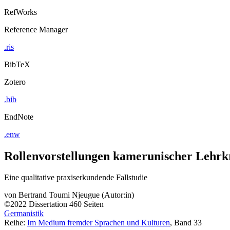
RefWorks
Reference Manager
.ris
BibTeX
Zotero
.bib
EndNote
.enw
Rollenvorstellungen kamerunischer Lehrkr
Eine qualitative praxiserkundende Fallstudie
von
Bertrand Toumi Njeugue (Autor:in)
©2022
Dissertation
460 Seiten
Germanistik
Reihe:
Im Medium fremder Sprachen und Kulturen
, Band 33