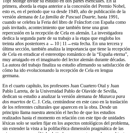
Topf Monge divide su estudio en dos partes esenciales. En la
primera, aborda la etapa anterior a la concesión del Premio Nobel,
esto es, en el periodo que va desde 1949, año de publicación de la
versión alemana de
La familia de Pascual Duarte
, hasta 1991,
cuando se celebra la Feria del libro de Fráncfort con España como
país invitado, acontecimiento que también tiene una gran
repercusión en la recepción de Cela en alemán. La investigadora
dedica la segunda parte de su trabajo a la etapa que engloba los
treinta años posteriores a
←10 | 11→
esta fecha. En una tercera y
última sección, también analiza la importancia que tiene la recepción
de Cela en erradicar el estereotipo romántico de la “España eterna”,
muy arraigado en el imaginario del lector alemán durante décadas.
La autora del trabajo finaliza su estudio afirmando su satisfacción de
cómo ha ido evolucionando la recepción de Cela en lengua
germana.
En el cuarto capítulo, los profesores Juan Cuartero Otal y Juan
Pablo Larreta, de la Universidad Pablo de Olavide de Sevilla,
dedican su estudio a analizar la versión alemana de
Mazurca para
dos muertos
de C. J. Cela, centrándose en este caso en la traslación
de los referentes culturales que aparecen en la obra. Desde un
principio llama nuestra atención el hecho de que los estudios
realizados hasta el momento en relación con este tipo de unidades
léxicas solo se suelen fijar en los aspectos ontológicos del problema,
sin extender la vista a la polifacética dimensión pragmática de las