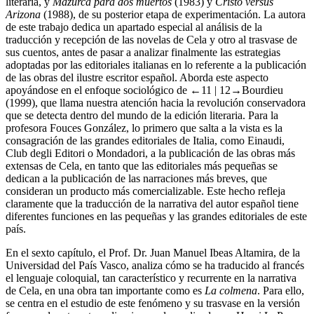
literaria, y
Mazurca para dos muertos
(1983) y
Cristo versus
Arizona
(1988), de su posterior etapa de experimentación. La autora
de este trabajo dedica un apartado especial al análisis de la
traducción y recepción de las novelas de Cela y otro al trasvase de
sus cuentos, antes de pasar a analizar finalmente las estrategias
adoptadas por las editoriales italianas en lo referente a la publicación
de las obras del ilustre escritor español. Aborda este aspecto
apoyándose en el enfoque sociológico de
←11 | 12→
Bourdieu
(1999), que llama nuestra atención hacia la revolución conservadora
que se detecta dentro del mundo de la edición literaria. Para la
profesora Fouces González, lo primero que salta a la vista es la
consagración de las grandes editoriales de Italia, como Einaudi,
Club degli Editori o Mondadori, a la publicación de las obras más
extensas de Cela, en tanto que las editoriales más pequeñas se
dedican a la publicación de las narraciones más breves, que
consideran un producto más comercializable. Este hecho refleja
claramente que la traducción de la narrativa del autor español tiene
diferentes funciones en las pequeñas y las grandes editoriales de este
país.
En el sexto capítulo, el Prof. Dr. Juan Manuel Ibeas Altamira, de la
Universidad del País Vasco, analiza cómo se ha traducido al francés
el lenguaje coloquial, tan característico y recurrente en la narrativa
de Cela, en una obra tan importante como es
La colmena
. Para ello,
se centra en el estudio de este fenómeno y su trasvase en la versión