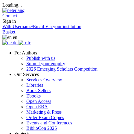
Loading...
Contact
Sign in
With Username/Email
Via your institution
Basket
en
de
fr
For Authors
Publish with us
Submit your enquiry
2026 Emerging Scholars Competition
Our Services
Services Overview
Libraries
Book Sellers
Ebooks
Open Access
Open EBA
Marketing & Press
Order Exam Copies
Events and Conferences
BiblioCon 2025
Subjects