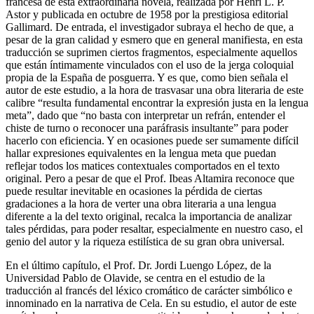
francesa de esta extraordinaria novela, realizada por Henri L. P.
Astor y publicada en octubre de 1958 por la prestigiosa editorial
Gallimard. De entrada, el investigador subraya el hecho de que, a
pesar de la gran calidad y esmero que en general manifiesta, en esta
traducción se suprimen ciertos fragmentos, especialmente aquellos
que están íntimamente vinculados con el uso de la jerga coloquial
propia de la España de posguerra. Y es que, como bien señala el
autor de este estudio, a la hora de trasvasar una obra literaria de este
calibre “resulta fundamental encontrar la expresión justa en la lengua
meta”, dado que “no basta con interpretar un refrán, entender el
chiste de turno o reconocer una paráfrasis insultante” para poder
hacerlo con eficiencia. Y en ocasiones puede ser sumamente difícil
hallar expresiones equivalentes en la lengua meta que puedan
reflejar todos los matices contextuales comportados en el texto
original. Pero a pesar de que el Prof. Ibeas Altamira reconoce que
puede resultar inevitable en ocasiones la pérdida de ciertas
gradaciones a la hora de verter una obra literaria a una lengua
diferente a la del texto original, recalca la importancia de analizar
tales pérdidas, para poder resaltar, especialmente en nuestro caso, el
genio del autor y la riqueza estilística de su gran obra universal.
En el último capítulo, el Prof. Dr. Jordi Luengo López, de la
Universidad Pablo de Olavide, se centra en el estudio de la
traducción al francés del léxico cromático de carácter simbólico e
innominado en la narrativa de Cela. En su estudio, el autor de este