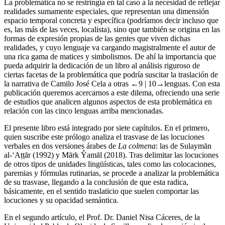
La problemática no se restringía en tal caso a la necesidad de reflejar
realidades sumamente especiales, que representan una dimensión
espacio temporal concreta y específica (podríamos decir incluso que
es, las más de las veces, localista), sino que también se origina en las
formas de expresión propias de las gentes que viven dichas
realidades, y cuyo lenguaje va cargando magistralmente el autor de
una rica gama de matices y simbolismos. De ahí la importancia que
pueda adquirir la dedicación de un libro al análisis riguroso de
ciertas facetas de la problemática que podría suscitar la traslación de
la narrativa de Camilo José Cela a otras
←9 | 10→
lenguas. Con esta
publicación queremos acercarnos a este dilema, ofreciendo una serie
de estudios que analicen algunos aspectos de esta problemática en
relación con las cinco lenguas arriba mencionadas.
El presente libro está integrado por siete capítulos. En el primero,
quien suscribe este prólogo analiza el trasvase de las locuciones
verbales en dos versiones árabes de
La colmena
: las de Sulaymān
al-‘A
ṭ
ṭ
ār (1992) y Mārk Ŷamāl (2018). Tras delimitar las locuciones
de otros tipos de unidades lingüísticas, tales como las colocaciones,
paremias y fórmulas rutinarias, se procede a analizar la problemática
de su trasvase, llegando a la conclusión de que esta radica,
básicamente, en el sentido traslaticio que suelen comportar las
locuciones y su opacidad semántica.
En el segundo artículo, el Prof. Dr. Daniel Nisa Cáceres, de la