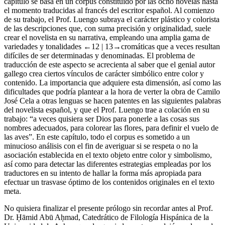
capítulo se basa en un corpus constituido por las ocho novelas hasta
el momento traducidas al francés del escritor español. Al comienzo
de su trabajo, el Prof. Luengo subraya el carácter plástico y colorista
de las descripciones que, con suma precisión y originalidad, suele
crear el novelista en su narrativa, empleando una amplia gama de
variedades y tonalidades
←12 | 13→
cromáticas que a veces resultan
difíciles de ser determinadas y denominadas. El problema de
traducción de este aspecto se acrecienta al saber que el genial autor
gallego crea ciertos vínculos de carácter simbólico entre color y
contenido. La importancia que adquiere esta dimensión, así como las
dificultades que podría plantear a la hora de verter la obra de Camilo
José Cela a otras lenguas se hacen patentes en las siguientes palabras
del novelista español, y que el Prof. Luengo trae a colación en su
trabajo: “a veces quisiera ser Dios para ponerle a las cosas sus
nombres adecuados, para colorear las flores, para definir el vuelo de
las aves”. En este capítulo, todo el corpus es sometido a un
minucioso análisis con el fin de averiguar si se respeta o no la
asociación establecida en el texto objeto entre color y simbolismo,
así como para detectar las diferentes estrategias empleadas por los
traductores en su intento de hallar la forma más apropiada para
efectuar un trasvase óptimo de los contenidos originales en el texto
meta.
No quisiera finalizar el presente prólogo sin recordar antes al Prof.
Dr.
Ḥ
āmid Abū A
ḥ
mad, Catedrático de Filología Hispánica de la