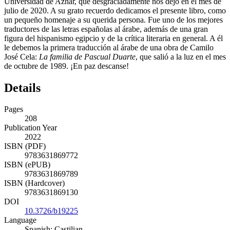
Universidad de Azhar, que desgraciadamente nos dejó en el mes de
julio de 2020. A su grato recuerdo dedicamos el presente libro, como
un pequeño homenaje a su querida persona. Fue uno de los mejores
traductores de las letras españolas al árabe, además de una gran
figura del hispanismo egipcio y de la crítica literaria en general. A él
le debemos la primera traducción al árabe de una obra de Camilo
José Cela:
La familia de
Pascual
Duarte
, que salió a la luz en el mes
de octubre de 1989. ¡En paz descanse!
Details
Pages
208
Publication Year
2022
ISBN (PDF)
9783631869772
ISBN (ePUB)
9783631869789
ISBN (Hardcover)
9783631869130
DOI
10.3726/b19225
Language
Spanish; Castilian