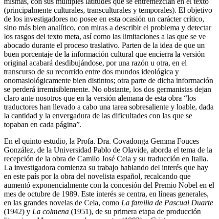
mismas, con sus múltiples latitudes que se entremezclan en el texto
(principalmente culturales, transculturales y temporales). El objetivo
de los investigadores no posee en esta ocasión un carácter crítico,
sino más bien analítico, con miras a describir el problema y detectar
los rasgos del texto meta, así como las limitaciones a las que se ve
abocado durante el proceso traslativo. Parten de la idea de que un
buen porcentaje de la información cultural que encierra la versión
original acabará desdibujándose, por una razón u otra, en el
transcurso de su recorrido entre dos mundos ideológica y
onomasiológicamente bien distintos; otra parte de dicha información
se perderá irremisiblemente. No obstante, los dos germanistas dejan
claro ante nosotros que en la versión alemana de esta obra “los
traductores han llevado a cabo una tarea sobresaliente y loable, dada
la cantidad y la envergadura de las dificultades con las que se
topaban en cada página”.
En el quinto estudio, la Profa. Dra. Covadonga Gemma Fouces
González, de la Universidad Pablo de Olavide, aborda el tema de la
recepción de la obra de Camilo José Cela y su traducción en Italia.
La investigadora comienza su trabajo hablando del interés que hay
en este país por la obra del novelista español, recalcando que
aumentó exponencialmente con la concesión del Premio Nobel en el
mes de octubre de 1989. Este interés se centra, en líneas generales,
en las grandes novelas de Cela, como
La familia de Pascual Duarte
(1942) y
La colmena
(1951), de su primera etapa de producción