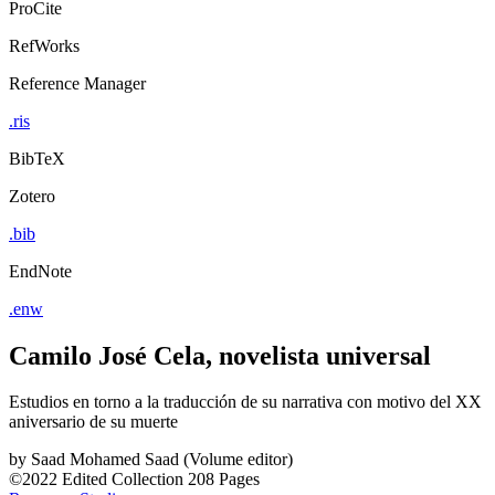
ProCite
RefWorks
Reference Manager
.ris
BibTeX
Zotero
.bib
EndNote
.enw
Camilo José Cela, novelista universal
Estudios en torno a la traducción de su narrativa con motivo del XX
aniversario de su muerte
by
Saad Mohamed Saad (Volume editor)
©2022
Edited Collection
208 Pages