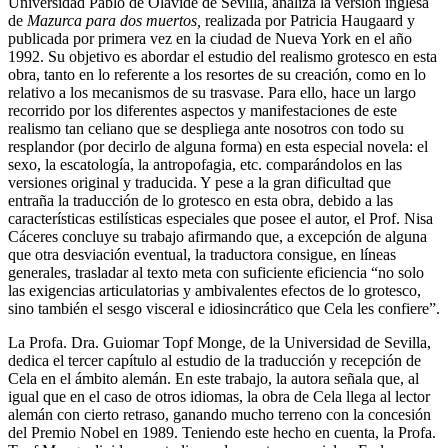
Universidad Pablo de Olavide de Sevilla, analiza la versión inglesa
de
Mazurca para dos muertos,
realizada por Patricia Haugaard y
publicada por primera vez en la ciudad de Nueva York en el año
1992. Su objetivo es abordar el estudio del realismo grotesco en esta
obra, tanto en lo referente a los resortes de su creación, como en lo
relativo a los mecanismos de su trasvase. Para ello, hace un largo
recorrido por los diferentes aspectos y manifestaciones de este
realismo tan celiano que se despliega ante nosotros con todo su
resplandor (por decirlo de alguna forma) en esta especial novela: el
sexo, la escatología, la antropofagia, etc. comparándolos en las
versiones original y traducida. Y pese a la gran dificultad que
entraña la traducción de lo grotesco en esta obra, debido a las
características estilísticas especiales que posee el autor, el Prof. Nisa
Cáceres concluye su trabajo afirmando que, a excepción de alguna
que otra desviación eventual, la traductora consigue, en líneas
generales, trasladar al texto meta con suficiente eficiencia “no solo
las exigencias articulatorias y ambivalentes efectos de lo grotesco,
sino también el sesgo visceral e idiosincrático que Cela les confiere”.
La Profa. Dra. Guiomar Topf Monge, de la Universidad de Sevilla,
dedica el tercer capítulo al estudio de la traducción y recepción de
Cela en el ámbito alemán. En este trabajo, la autora señala que, al
igual que en el caso de otros idiomas, la obra de Cela llega al lector
alemán con cierto retraso, ganando mucho terreno con la concesión
del Premio Nobel en 1989. Teniendo este hecho en cuenta, la Profa.