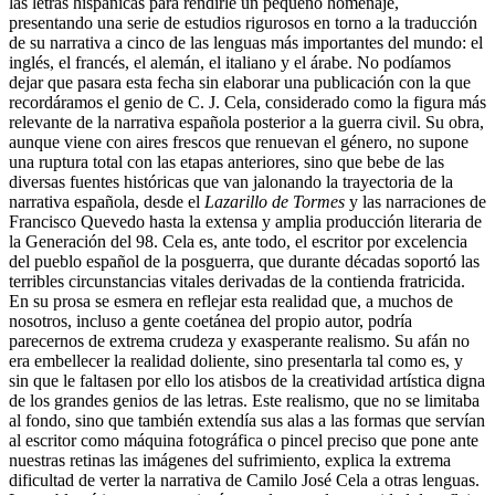
las letras hispánicas para rendirle un pequeño homenaje,
presentando una serie de estudios rigurosos en torno a la traducción
de su narrativa a cinco de las lenguas más importantes del mundo: el
inglés, el francés, el alemán, el italiano y el árabe. No podíamos
dejar que pasara esta fecha sin elaborar una publicación con la que
recordáramos el genio de C. J. Cela, considerado como la figura más
relevante de la narrativa española posterior a la guerra civil. Su obra,
aunque viene con aires frescos que renuevan el género, no supone
una ruptura total con las etapas anteriores, sino que bebe de las
diversas fuentes históricas que van jalonando la trayectoria de la
narrativa española, desde el
Lazarillo de Tormes
y las narraciones de
Francisco Quevedo hasta la extensa y amplia producción literaria de
la Generación del 98. Cela es, ante todo, el escritor por excelencia
del pueblo español de la posguerra, que durante décadas soportó las
terribles circunstancias vitales derivadas de la contienda fratricida.
En su prosa se esmera en reflejar esta realidad que, a muchos de
nosotros, incluso a gente coetánea del propio autor, podría
parecernos de extrema crudeza y exasperante realismo. Su afán no
era embellecer la realidad doliente, sino presentarla tal como es, y
sin que le faltasen por ello los atisbos de la creatividad artística digna
de los grandes genios de las letras. Este realismo, que no se limitaba
al fondo, sino que también extendía sus alas a las formas que servían
al escritor como máquina fotográfica o pincel preciso que pone ante
nuestras retinas las imágenes del sufrimiento, explica la extrema
dificultad de verter la narrativa de Camilo José Cela a otras lenguas.