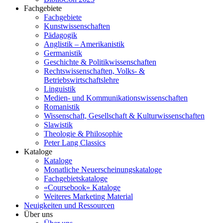
Fachgebiete
Fachgebiete
Kunstwissenschaften
Pädagogik
Anglistik – Amerikanistik
Germanistik
Geschichte & Politikwissenschaften
Rechtswissenschaften, Volks- &
Betriebswirtschaftslehre
Linguistik
Medien- und Kommunikationswissenschaften
Romanistik
Wissenschaft, Gesellschaft & Kulturwissenschaften
Slawistik
Theologie & Philosophie
Peter Lang Classics
Kataloge
Kataloge
Monatliche Neuerscheinungskataloge
Fachgebietskataloge
«Coursebook» Kataloge
Weiteres Marketing Material
Neuigkeiten und Ressourcen
Über uns