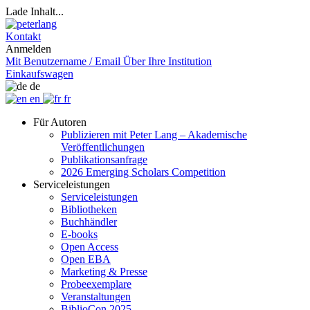
Lade Inhalt...
Kontakt
Anmelden
Mit Benutzername / Email
Über Ihre Institution
Einkaufswagen
de
en
fr
Für Autoren
Publizieren mit Peter Lang – Akademische
Veröffentlichungen
Publikationsanfrage
2026 Emerging Scholars Competition
Serviceleistungen
Serviceleistungen
Bibliotheken
Buchhändler
E-books
Open Access
Open EBA
Marketing & Presse
Probeexemplare
Veranstaltungen
BiblioCon 2025