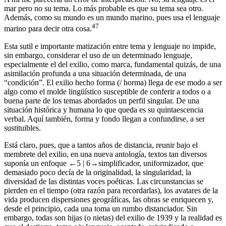
mar pero no su tema. Lo más probable es que su tema sea otro.
Además, como su mundo es un mundo marino, pues usa el lenguaje
47
marino para decir otra cosa.
Esta sutil e importante matización entre tema y lenguaje no impide,
sin embargo, considerar el uso de un determinado lenguaje,
especialmente el del exilio, como marca, fundamental quizás, de una
asimilación profunda a una situación determinada, de una
“condición”. El exilio hecho forma (/ horma) llega de ese modo a ser
algo como el molde lingüístico susceptible de conferir a todos o a
buena parte de los temas abordados un perfil singular. De una
situación histórica y humana lo que queda es su quintaescencia
verbal. Aquí también,
forma
y
fondo
llegan a confundirse, a ser
sustituibles.
Está claro, pues, que a tantos años de distancia, reunir bajo el
membrete del exilio, en una nueva antología, textos tan diversos
suponía un enfoque
←5 |
6→
simplificador, uniformizador, que
demasiado poco decía de la originalidad, la singularidad, la
diversidad de las distintas voces poéticas. Las circunstancias se
pierden en el tiempo (otra razón para recordarlas), los avatares de la
vida producen dispersiones geográficas, las obras se enriquecen y,
desde el principio, cada una toma un rumbo distanciador. Sin
embargo, todas son hijas (o nietas) del exilio de 1939 y la realidad es