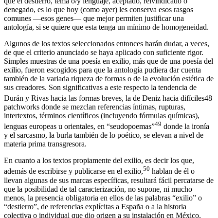
que el destierro, tema o/y lenguaje, aceptado, reivindicado o
denegado, es lo que hoy (como ayer) les conserva esos rasgos
comunes —esos genes— que mejor permiten justificar una
antología, si se quiere que esta tenga un mínimo de homogeneidad.
Algunos de los textos seleccionados entonces harán dudar, a veces,
de que el criterio anunciado se haya aplicado con suficiente rigor.
Simples muestras de una poesía
en
exilio, más que de una poesía
del
exilio, fueron escogidos para que la antología pudiera dar cuenta
también de la variada riqueza de formas o de la evolución estética de
sus creadores. Son significativas a este respecto la tendencia de
Durán y Rivas hacia las formas breves, la de Deniz hacia difíciles
48
patchworks
donde se mezclan referencias íntimas, rupturas,
intertextos, términos científicos (incluyendo fórmulas químicas),
49
lenguas europeas u orientales, en “seudopoemas”
donde la ironía
y el sarcasmo, la burla también de lo poético, se elevan a nivel de
materia prima transgresora.
En cuanto a los textos propiamente
del
exilio, es decir los que,
50
además de escribirse y publicarse
en
el exilio,
hablan de él o
llevan algunas de sus marcas específicas, resultará fácil percatarse de
que la posibilidad de tal caracterización, no supone, ni mucho
menos, la presencia obligatoria en ellos de las palabras “exilio” o
“destierro”, de referencias explícitas a España o a la historia
colectiva o individual que dio origen a su instalación en México,