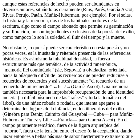
aunque estas referencias de hecho pueden ser abundantes en
diversos autores, situándolos claramente (Rius, Parés, García Ascot,
Rivas, Perujo, Patán, Muñiz-Huberman, por ejemplo). Por sí solas,
la historia y la memoria, dos de los habituales motores de la
escritura, algo como el campo abonado que permite su germinación
y su floración, no son ingredientes exclusivos de la poesía del exilio,
como tampoco lo son la soledad, el fluir del tiempo y la muerte.
No obstante, lo que sí puede ser característico en esta poesía y no
pocas veces, es la inusitada y reiterada presencia de las referencias
históricas. Es asimismo la inhabitual densidad, la fuerza
estructurante más que temática, de la actividad mnemónica,
“memoria fiel continüada” (
sic
, Segovia) u olvidadiza, orientada
hacia la búsqueda difícil de los recuerdos que pueden reducirse a
recuerdos de recuerdos y así sucesivamente: “el recuerdo de un
recuerdo de un recuerdo”
←6 |
7→
(García Ascot). Una memoria
también necesaria para la improbable recuperación de una identidad
incierta (la difícil búsqueda de las “raíces” y toda la temática del
árbol), de una niñez robada o rodada, que intenta apegarse a
determinados lugares de la infancia, en los itinerarios del exilio
(Ginebra para Deniz; Caimito del Guayabal —Cuba— para Muñiz-
Huberman; Túnez y Lille —Francia— para García Ascot). En el
campo puramente temático, fuera de la figura arquetípica del
“retorno”, fuera de la tensión entre el deseo (o la aceptación, dando
lugar entonces a bellas páginas de sabor fuertemente extranjero que