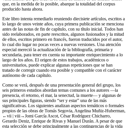
que, en la medida de lo posible, abarque la totalidad del corpus
producido hasta ahora.
Este libro intenta remediarlo reuniendo diecisiete artículos, escritos a
lo largo de unos veinte años, cuya primera publicación se menciona
antes de las notas de fin de capítulo, con su título inicial. Todos han
sido reelaborados, en parte reescritos, algunos fusionados y la mitad
de ellos, escritos primero en francés, fueron traducidos por el autor,
lo cual dio lugar no pocas veces a nuevas versiones. Una atención
especial mereció la actualización de la bibliografía, primaria y
secundaria, para tener en cuenta su importante enriquecimiento a lo
largo de los años. El origen de estos trabajos, académicos o
universitarios, puede explicar algunas repeticiones que se han
tratado de corregir cuando era posible y compatible con el carácter
autónomo de cada capítulo.
Como se verá, después de una presentación general del grupo, los
seis primeros estudios abordan temas comunes a los autores —la
presencia, el retorno, el mar, la senectud, la muerte— y algunas de
sus principales figuras, siendo “ser y estar” una de las más
significativas. Los siguientes analizan aspectos temáticos o formales
propios de las obras de Tomás Segovia, Angelina Muñiz-Huberman,
←vii |
viii→
Jomi García Ascot, César Rodríguez Chicharro,
Gerardo Deniz, Enrique de Rivas y Manuel Durán. A pesar de que
esta selección se debe principalmente a las contingencias de la vida