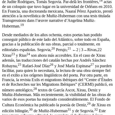
18
de Judite Rodrigues,
Tomás Segovia. Par-delà les frontières
,
actas
de un coloquio que tuvo lugar en la universidad de Orléans en 2010.
En Francia, una doctoranda mexicana, Naaraí Pérez Aparicio, prestó
atención a la novelística de Muñiz-Huberman con una tesis titulada
Transgressions dans l’œuvre narrative d’Angelina Muñiz-
19
Huberman
.
Desde mediados de los años ochenta, estos poetas han podido
conseguir público de este lado del Atlántico, sobre todo en España,
gracias a la publicación de sus obras, parcial o totalmente, en
20
21
editoriales españolas. Segovia,
Perujo,
←2 |
3→
Rivas,
22
23
24
Xirau
y Rius
son ahora más accesibles. En el caso de Xirau
además, las traducciones del catalán hechas por Andrés Sánchez
25
26
27
Robayna,
Rafael-José Díaz
y José María Espinasa
ya pueden
facilitar, para quien lo necesitara, la lectura de una obra siempre fiel
en el exilio a los orígenes lingüísticos del poeta. Por otra parte, en
Francia, la revista
Exils et migrations ibériques
del “Centre d’Études
et de Recherches sur les Migrations Ibériques” (CERMI) publicó, en
28
número antológico,
textos de García Ascot, Xirau, Deniz y
Muñiz-Huberman. Más recientemente, la visibilidad de las obras de
varios de esos poetas ha mejorado considerablemente. El Fondo de
29
Cultura Económica ha publicado la poesía de Deniz,
de Xirau en
30
31
32
edición bilingüe,
de Muñiz-Huberman
y de Segovia.
Este