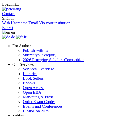
Loading...
Contact
Sign in
With Username/Email
Via your institution
Basket
en
de
fr
For Authors
Publish with us
Submit your enquiry
2026 Emerging Scholars Competition
Our Services
Services Overview
Libraries
Book Sellers
Ebooks
Open Access
Open EBA
Marketing & Press
Order Exam Copies
Events and Conferences
BiblioCon 2025
Subjects