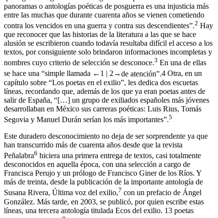
panoramas o antologías poéticas de posguerra es una injusticia más
entre las muchas que durante cuarenta años se vienen cometiendo
2
contra los vencidos en una guerra y contra sus descendientes”.
Hay
que reconocer que las historias de la literatura a las que se hace
alusión se escribieron cuando todavía resultaba difícil el acceso a los
textos, por consiguiente solo brindaron informaciones incompletas y
3
nombres cuyo criterio de selección se desconoce.
En una de ellas
se hace una “simple llamada
←1 |
2→
de atención”.
4
Otra, en un
capítulo sobre “Los poetas en el exilio”, les dedica dos escuetas
líneas, recordando que, además de los que ya eran poetas antes de
salir de España, “[…] un grupo de exiliados españoles más jóvenes
desarrollaban en México sus carreras poéticas: Luis Rius, Tomás
5
Segovia y Manuel Durán serían los más importantes”.
Este duradero desconocimiento no deja de ser sorprendente ya que
han transcurrido más de cuarenta años desde que la revista
6
Peñalabra
hiciera una primera entrega de textos, casi totalmente
desconocidos en aquella época, con una selección a cargo de
Francisca Perujo y un prólogo de Francisco Giner de los Ríos. Y
más de treinta, desde la publicación de la importante antología de
7
Susana Rivera,
Última voz del exilio
,
con un prefacio de Ángel
González. Más tarde, en 2003, se publicó, por quien escribe estas
líneas, una tercera antología titulada
Ecos del exilio. 13 poetas