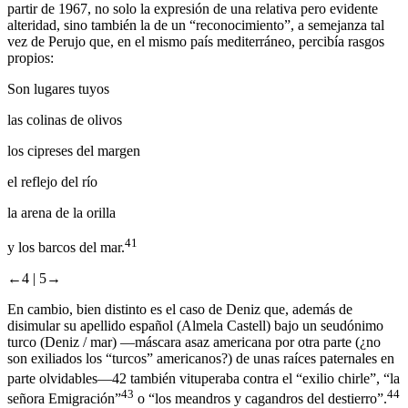
partir de 1967, no solo la expresión de una relativa pero evidente
alteridad, sino también la de un “reconocimiento”, a semejanza tal
vez de Perujo que, en el mismo país mediterráneo, percibía rasgos
propios:
Son lugares tuyos
las colinas de olivos
los cipreses del margen
el reflejo del río
la arena de la orilla
41
y los barcos del mar.
←4 |
5→
En cambio, bien distinto es el caso de Deniz que, además de
disimular su apellido español (Almela Castell) bajo un seudónimo
turco (Deniz / mar) —máscara asaz americana por otra parte (¿no
son exiliados los “turcos” americanos?) de unas raíces paternales en
parte olvidables—
42
también vituperaba contra el “exilio chirle”, “la
43
44
señora Emigración”
o “los meandros y cagandros del destierro”.