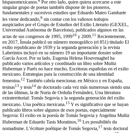
8
hispanomexicanos
.
Por otro lado, quien quiera acercarse a este
singular grupo de poetas también dispone de los pioneros,
fundamentales y sucesivos estudios que Eduardo Mateo Gambarte
9
les viene dedicando,
sin contar con los valiosos trabajos
auspiciados por el Grupo de Estudios del Exilio Literario (GEXEL,
Universidad Autónoma de Barcelona), publicados algunos en las
10
11
actas de sus congresos de 1995, 1999
y 2009.
Recientemente,
en 2017,
Ínsula
publicó un número monográfico (el 851) titulado
El
exilio republicano de 1939 y la segunda generación
y la revista
Laberintos
incluyó en su número 19 un importante dossier sobre
García Ascot. Por su lado, Eugenia Helena Houvenaghel ha
publicado varios artículos y coordinado un libro sobre Muñiz
Huberman y Parés no hace mucho,
Escritoras españolas en el exilio
mexicano. Estrategias para la construcción de una identidad
12
femenina
.
También cabría mencionar, en México y en España,
13
14
tesinas
y tesis
de doctorado cada vez más numerosas siendo una
de las últimas, la de Nuria de Orduña Fernández,
Una literatura
extraterritorial: Tomás Segovia y la segunda generación del exilio
15
mexicano. Una poética mexicana
.
Y es significativo que se hayan
publicado libros sobre algunos de esos poetas, especialmente
Segovia:
El exilio en la poesía de Tomás Segovia y Angelina Muñiz
16
Huberman
de Eduardo Tasis Moratinos,
Les possibilités du
17
nomadisme. L’écriture poétique de Tomás Segovia
,
tesis doctoral