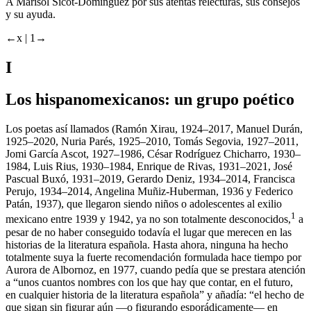
A Marisol Sicot-Domínguez por sus atentas relecturas, sus consejos
y su ayuda.
←x |
1→
I
Los hispanomexicanos: un grupo poético
Los poetas así llamados (Ramón Xirau, 1924–2017, Manuel Durán,
1925–2020, Nuria Parés, 1925–2010, Tomás Segovia, 1927–2011,
Jomi García Ascot, 1927–1986, César Rodríguez Chicharro, 1930–
1984, Luis Rius, 1930–1984, Enrique de Rivas, 1931–2021, José
Pascual Buxó, 1931–2019, Gerardo Deniz, 1934–2014, Francisca
Perujo, 1934–2014, Angelina Muñiz-Huberman, 1936 y Federico
Patán, 1937), que llegaron siendo niños o adolescentes al exilio
1
mexicano entre 1939 y 1942, ya no son totalmente desconocidos,
a
pesar de no haber conseguido todavía el lugar que merecen en las
historias de la literatura española. Hasta ahora, ninguna ha hecho
totalmente suya la fuerte recomendación formulada hace tiempo por
Aurora de Albornoz, en 1977, cuando pedía que se prestara atención
a “unos cuantos nombres con los que hay que contar, en el futuro,
en cualquier historia de la literatura española” y añadía: “el hecho de
que sigan sin figurar aún —o figurando esporádicamente— en