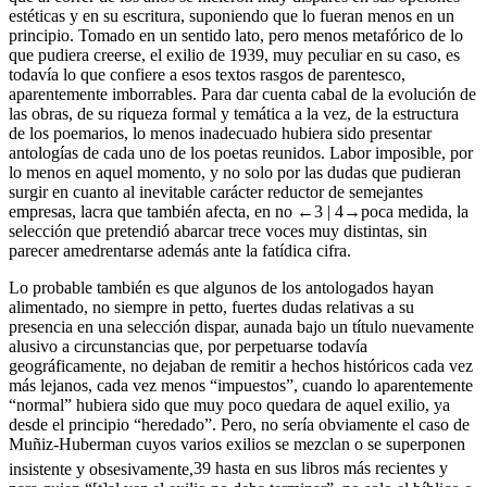
estéticas y en su escritura, suponiendo que lo fueran menos en un
principio. Tomado en un sentido lato, pero menos metafórico de lo
que pudiera creerse, el exilio de 1939, muy peculiar en su caso, es
todavía lo que confiere a esos textos rasgos de parentesco,
aparentemente imborrables. Para dar cuenta cabal de la evolución de
las obras, de su riqueza formal y temática a la vez, de la estructura
de los poemarios, lo menos inadecuado hubiera sido presentar
antologías de cada uno de los poetas reunidos. Labor imposible, por
lo menos en aquel momento, y no solo por las dudas que pudieran
surgir en cuanto al inevitable carácter reductor de semejantes
empresas, lacra que también afecta, en no
←3 |
4→
poca medida, la
selección que pretendió abarcar trece voces muy distintas, sin
parecer amedrentarse además ante la fatídica cifra.
Lo probable también es que algunos de los antologados hayan
alimentado, no siempre
in petto
, fuertes dudas relativas a su
presencia en una selección dispar, aunada bajo un título nuevamente
alusivo a circunstancias que, por perpetuarse todavía
geográficamente, no dejaban de remitir a hechos históricos cada vez
más lejanos, cada vez menos “impuestos”, cuando lo aparentemente
“normal” hubiera sido que muy poco quedara de aquel exilio, ya
desde el principio “heredado”. Pero, no sería obviamente el caso de
Muñiz-Huberman cuyos varios exilios se mezclan o se superponen
insistente y obsesivamente,
39
hasta en sus libros más recientes y