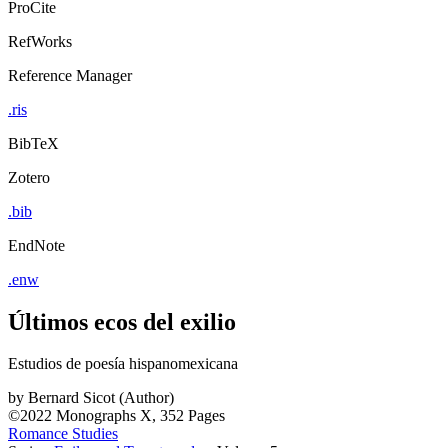
ProCite
RefWorks
Reference Manager
.ris
BibTeX
Zotero
.bib
EndNote
.enw
Últimos ecos del exilio
Estudios de poesía hispanomexicana
by
Bernard Sicot (Author)
©2022
Monographs
X, 352 Pages
Romance Studies