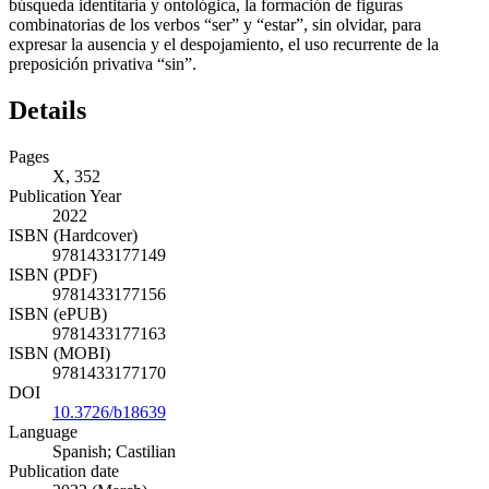
búsqueda identitaria y ontológica, la formación de figuras
combinatorias de los verbos “ser” y “estar”, sin olvidar, para
expresar la ausencia y el despojamiento, el uso recurrente de la
preposición privativa “sin”.
Details
Pages
X, 352
Publication Year
2022
ISBN (Hardcover)
9781433177149
ISBN (PDF)
9781433177156
ISBN (ePUB)
9781433177163
ISBN (MOBI)
9781433177170
DOI
10.3726/b18639
Language
Spanish; Castilian
Publication date