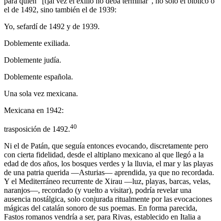
para quien “[t]‌al vez el exilio no deba terminar”, no solo el bíblico o
el de 1492, sino también el de 1939:
Yo, sefardí de 1492 y de 1939.
Doblemente exiliada.
Doblemente judía.
Doblemente española.
Una sola vez mexicana.
Mexicana en 1942:
40
trasposición de 1492.
Ni el de Patán, que seguía entonces evocando, discretamente pero
con cierta fidelidad, desde el altiplano mexicano al que llegó a la
edad de dos años, los bosques verdes y la lluvia, el mar y las playas
de una patria querida —Asturias— aprendida, ya que no recordada.
Y el Mediterráneo recurrente de Xirau —luz, playas, barcas, velas,
naranjos—, recordado (y vuelto a visitar), podría revelar una
ausencia nostálgica, solo conjurada ritualmente por las evocaciones
mágicas del catalán sonoro de sus poemas. En forma parecida,
Fastos romanos
vendría a ser, para Rivas, establecido en Italia a