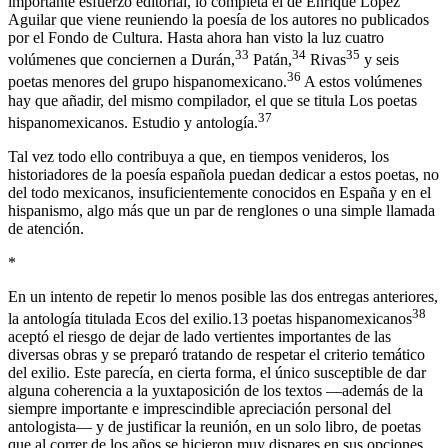
importante esfuerzo editorial, lo completa el de Enrique López
Aguilar que viene reuniendo la poesía de los autores no publicados
por el Fondo de Cultura. Hasta ahora han visto la luz cuatro
33
34
35
volúmenes que conciernen a Durán,
Patán,
Rivas
y seis
36
poetas menores del grupo hispanomexicano.
A estos volúmenes
hay que añadir, del mismo compilador, el que se titula
Los poetas
37
hispanomexicanos. Estudio y antología
.
Tal vez todo ello contribuya a que, en tiempos venideros, los
historiadores de la poesía española puedan dedicar a estos poetas, no
del todo mexicanos, insuficientemente conocidos en España y en el
hispanismo, algo más que un par de renglones o una simple llamada
de atención.
*
En un intento de repetir lo menos posible las dos entregas anteriores,
38
la antología titulada
Ecos del exilio.13 poetas hispanomexicanos
aceptó el riesgo de dejar de lado vertientes importantes de las
diversas obras y se preparó tratando de respetar el criterio temático
del exilio. Este parecía, en cierta forma, el único susceptible de dar
alguna coherencia a la yuxtaposición de los textos —además de la
siempre importante e imprescindible apreciación personal del
antologista— y de justificar la reunión, en un solo libro, de poetas
que al correr de los años se hicieron muy dispares en sus opciones