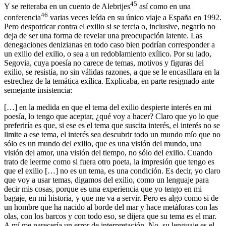
45
Y se reiteraba en un cuento de
Alebrijes
así como en una
46
conferencia
varias veces leída en su único viaje a España en 1992.
Pero despotricar contra el exilio si se tercia o, inclusive, negarlo no
deja de ser una forma de revelar una preocupación latente. Las
denegaciones denizianas en todo caso bien podrían corresponder a
un exilio del exilio, o sea a un redoblamiento exílico. Por su lado,
Segovia, cuya poesía no carece de temas, motivos y figuras del
exilio, se resistía, no sin válidas razones, a que se le encasillara en la
estrechez de la temática exílica. Explicaba, en parte resignado ante
semejante insistencia:
[…] en la medida en que el tema del exilio despierte interés en mi
poesía, lo tengo que aceptar, ¿qué voy a hacer? Claro que yo lo que
preferiría es que, si ese es el tema que suscita interés, el interés no se
limite a ese tema, el interés sea descubrir todo un mundo mío que no
sólo es un mundo del exilio, que es una visión del mundo, una
visión del amor, una visión del tiempo, no sólo del exilio. Cuando
trato de leerme como si fuera otro poeta, la impresión que tengo es
que el exilio […] no es un tema, es una condición. Es decir, yo claro
que voy a usar temas, digamos del exilio, como un lenguaje para
decir mis cosas, porque es una experiencia que yo tengo en mi
bagaje, en mi historia, y que me va a servir. Pero es algo como si de
un hombre que ha nacido al borde del mar y hace metáforas con las
olas, con los barcos y con todo eso, se dijera que su tema es el mar.
A mí me parecería un error de interpretación. No, su lenguaje es el