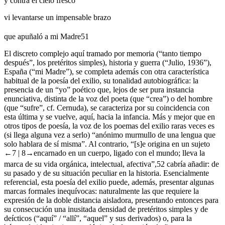
y contra el cielo fresco
vi levantarse un impensable brazo
que apuñaló a mi Madre
51
El discreto complejo aquí tramado por memoria (“tanto tiempo
después”, los pretéritos simples), historia y guerra (“Julio, 1936”),
España (“mi Madre”), se completa además con otra característica
habitual de la poesía del exilio, su tonalidad autobiográfica: la
presencia de un “yo” poético que, lejos de ser pura instancia
enunciativa, distinta de la voz del poeta (que “crea”) o del hombre
(que “sufre”, cf. Cernuda), se caracteriza por su coincidencia con
esta última y se vuelve, aquí, hacia la infancia. Más y mejor que en
otros tipos de poesía, la voz de los poemas del exilio raras veces es
(si llega alguna vez a serlo) “anónimo murmullo de una lengua que
solo hablara de sí misma”. Al contrario, “[s]‌e origina en un sujeto
←7 |
8→
encarnado en un cuerpo, ligado con el mundo; lleva la
marca de su vida orgánica, intelectual, afectiva”,
52
cabría añadir: de
su pasado y de su situación peculiar en la historia. Esencialmente
referencial, esta poesía
del
exilio puede, además, presentar algunas
marcas formales inequívocas: naturalmente las que requiere la
expresión de la doble distancia aisladora, presentando entonces para
su consecución una inusitada densidad de pretéritos simples y de
deícticos (“aquí” / “allí”, “aquel” y sus derivados) o, para la