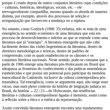
reconhecíveis. Um conjunto literário é definido como emergente
porque é criado depois de outros conjuntos literários cujas condições
– culturais, históricas, ideológicas, sociais, etc. – ele
irrevogavelmente compartilha, mesmo quando os aborda de maneira
distinta, por exemplo, através dos processos de seleção e
reorganização que favorecem a mudança ou a ruptura.
No entanto, como Godzich (1988: 35) enfatiza, não se trata de uma
emergência no sentido económico de uma literatura que está em
processo de desenvolvimento e inferior ao que se entende como uma
literatura que já “emergiu”. A literatura emergente que não cabe
facilmente dentro das visões hegemónicas da literatura, dentro de
diretrizes metodológicas e teóricas, dentro de padrões de
compreensão, com os quais estabelecem-se os cânones e os
conjuntos literários nacionais. Neste sentido, pode-se constatar que a
partir de 1986 emerge uma literatura pós-Holocausto no Brasil que
ultrapassa as fronteiras do conhecimento e das práticas mnemônicas
estabelecidas e que possui um potencial para participar da memória
transcultural da Catástrofe, inclusive da cultura contemporânea pós-
traumática. Tal emergência, como se argumenta aqui, não surge num
vácuo, mas num pleno contexto da história de imigração judaica no
Brasil, da história
←22 | 23→
do Holocausto, das tendências
literárias e culturais contemporâneas ligadas à memória, assim como
à reflexão sobre a ética e a estética da representação.