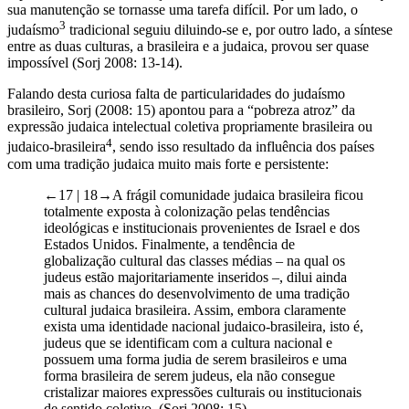
especificidades da construção social brasileira, que fizeram com que
sua manutenção se tornasse uma tarefa difícil. Por um lado, o
3
judaísmo
tradicional seguiu diluindo-se e, por outro lado, a síntese
entre as duas culturas, a brasileira e a judaica, provou ser quase
impossível (Sorj 2008: 13-14).
Falando desta curiosa falta de particularidades do judaísmo
brasileiro, Sorj (2008: 15) apontou para a “pobreza atroz” da
expressão judaica intelectual coletiva propriamente brasileira ou
4
judaico-brasileira
, sendo isso resultado da influência dos países
com uma tradição judaica muito mais forte e persistente:
←17 | 18→
A frágil comunidade judaica brasileira ficou
totalmente exposta à colonização pelas tendências
ideológicas e institucionais provenientes de Israel e dos
Estados Unidos. Finalmente, a tendência de
globalização cultural das classes médias – na qual os
judeus estão majoritariamente inseridos –, dilui ainda
mais as chances do desenvolvimento de uma tradição
cultural judaica brasileira. Assim, embora claramente
exista uma identidade nacional judaico-brasileira, isto é,
judeus que se identificam com a cultura nacional e
possuem uma forma judia de serem brasileiros e uma
forma brasileira de serem judeus, ela não consegue
cristalizar maiores expressões culturais ou institucionais