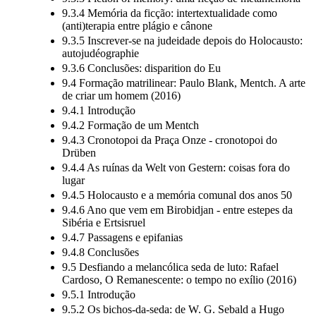
9.3.3 Fiction of memory: uma ficção de metamemória
9.3.4 Memória da ficção: intertextualidade como
(anti)terapia entre plágio e cânone
9.3.5 Inscrever-se na judeidade depois do Holocausto:
autojudéographie
9.3.6 Conclusões: disparition do Eu
9.4 Formação matrilinear: Paulo Blank, Mentch. A arte
de criar um homem (2016)
9.4.1 Introdução
9.4.2 Formação de um Mentch
9.4.3 Cronotopoi da Praça Onze - cronotopoi do
Drüben
9.4.4 As ruínas da Welt von Gestern: coisas fora do
lugar
9.4.5 Holocausto e a memória comunal dos anos 50
9.4.6 Ano que vem em Birobidjan - entre estepes da
Sibéria e Ertsisruel
9.4.7 Passagens e epifanias
9.4.8 Conclusões
9.5 Desfiando a melancólica seda de luto: Rafael
Cardoso, O Remanescente: o tempo no exílio (2016)
9.5.1 Introdução