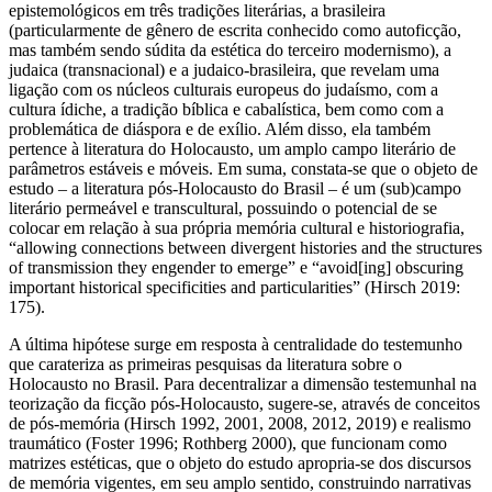
Assim concebida literatura emergente encontra seus fundamentos
epistemológicos em três tradições literárias, a brasileira
(particularmente de gênero de escrita conhecido como autoficção,
mas também sendo súdita da estética do terceiro modernismo), a
judaica (transnacional) e a judaico-brasileira, que revelam uma
ligação com os núcleos culturais europeus do judaísmo, com a
cultura ídiche, a tradição bíblica e cabalística, bem como com a
problemática de diáspora e de exílio. Além disso, ela também
pertence à literatura do Holocausto, um amplo campo literário de
parâmetros estáveis e móveis. Em suma, constata-se que o objeto de
estudo – a literatura pós-Holocausto do Brasil – é um (sub)campo
literário permeável e transcultural, possuindo o potencial de se
colocar em relação à sua própria memória cultural e historiografia,
“allowing connections between divergent histories and the structures
of transmission they engender to emerge” e “avoid[ing] obscuring
important historical specificities and particularities” (Hirsch 2019:
175).
A última hipótese surge em resposta à centralidade do testemunho
que carateriza as primeiras pesquisas da literatura sobre o
Holocausto no Brasil. Para decentralizar a dimensão testemunhal na
teorização da ficção pós-Holocausto, sugere-se, através de conceitos
de pós-memória (Hirsch 1992, 2001, 2008, 2012, 2019) e realismo
traumático (Foster 1996; Rothberg 2000), que funcionam como
matrizes estéticas, que o objeto do estudo apropria-se dos discursos