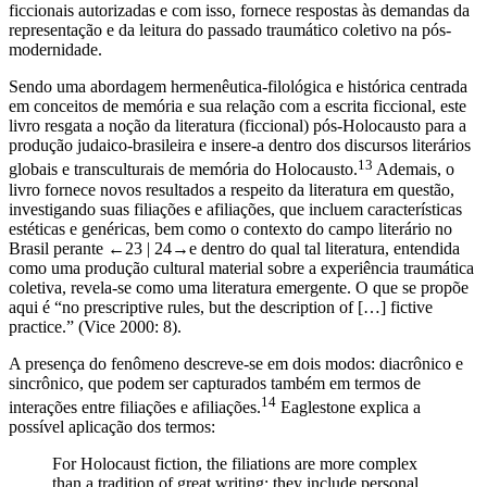
de memória vigentes, em seu amplo sentido, construindo narrativas
ficcionais autorizadas e com isso, fornece respostas às demandas da
representação e da leitura do passado traumático coletivo na pós-
modernidade.
Sendo uma abordagem hermenêutica-filológica e histórica centrada
em conceitos de memória e sua relação com a escrita ficcional, este
livro resgata a noção da literatura (ficcional) pós-Holocausto para a
produção judaico-brasileira e insere-a dentro dos discursos literários
13
globais e transculturais de memória do Holocausto.
Ademais, o
livro fornece novos resultados a respeito da literatura em questão,
investigando suas filiações e afiliações, que incluem características
estéticas e genéricas, bem como o contexto do campo literário no
Brasil perante
←23 | 24→
e dentro do qual tal literatura, entendida
como uma produção cultural material sobre a experiência traumática
coletiva, revela-se como uma literatura emergente. O que se propõe
aqui é “no prescriptive rules, but the description of […] fictive
practice.” (Vice 2000: 8).
A presença do fenômeno descreve-se em dois modos: diacrônico e
sincrônico, que podem ser capturados também em termos de
14
interações entre filiações e afiliações.
Eaglestone explica a
possível aplicação dos termos:
For Holocaust fiction, the filiations are more complex