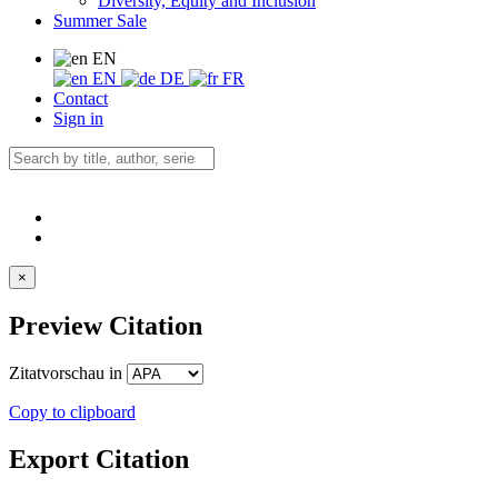
Diversity, Equity and Inclusion
Summer Sale
EN
EN
DE
FR
Contact
Sign in
×
Preview Citation
Zitatvorschau in
Copy to clipboard
Export Citation