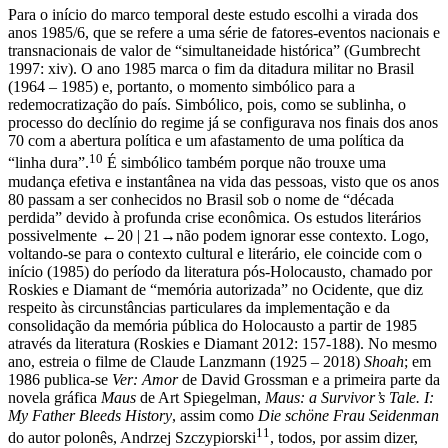
Para o início do marco temporal deste estudo escolhi a virada dos
anos 1985/6, que se refere a uma série de fatores-eventos nacionais e
transnacionais de valor de “simultaneidade histórica” (Gumbrecht
1997: xiv). O ano 1985 marca o fim da ditadura militar no Brasil
(1964 – 1985) e, portanto, o momento simbólico para a
redemocratização do país. Simbólico, pois, como se sublinha, o
processo do declínio do regime já se configurava nos finais dos anos
70 com a abertura política e um afastamento de uma política da
10
“linha dura”.
É simbólico também porque não trouxe uma
mudança efetiva e instantânea na vida das pessoas, visto que os anos
80 passam a ser conhecidos no Brasil sob o nome de “década
perdida” devido à profunda crise econômica. Os estudos literários
possivelmente
←20 | 21→
não podem ignorar esse contexto. Logo,
voltando-se para o contexto cultural e literário, ele coincide com o
início (1985) do período da literatura pós-Holocausto, chamado por
Roskies e Diamant de “memória autorizada” no Ocidente, que diz
respeito às circunstâncias particulares da implementação e da
consolidação da memória pública do Holocausto a partir de 1985
através da literatura (Roskies e Diamant 2012: 157-188). No mesmo
ano, estreia o filme de Claude Lanzmann (1925 – 2018)
Shoah
; em
1986 publica-se
Ver: Amor
de David Grossman e a primeira parte da
novela gráfica
Maus
de Art Spiegelman,
Maus: a Survivor’s Tale. I:
My Father Bleeds History
, assim como
Die schöne Frau Seidenman