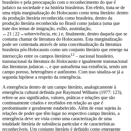
contexto local ditado pela necessidade de integração do judaico ao
brasileiro e pela preocupação com o reconhecimento do que é
judaico na sociedade e na história brasileiras. Em efeito, trata-se de
uma tripla marginalização do Holocausto como tema literário: dentro
da produção literária reconhecida como brasileira, dentro da
produção literária reconhecida no Brasil como judaica (uma que
trate dos temas de imigração, exílio, assimilação,
←21 | 22→
sobrevivência, etc.) e, finalmente, dentro daquela que se
costuma chamar de literatura do Holocausto. Esta marginalização
pode ser contestada através de uma conceitualização da literatura
brasileira pós-Holocausto como um conjunto literário que emerge na
12
intersecção entre os campos literários
– nacional brasileiro,
transnacional da literatura do Holocausto e igualmente transnacional
das literaturas judaicas –, e que autoafirma sua existência, sendo um
campo poroso, heterogêneo e autônomo. Com isso sinaliza-se já a
segunda hipótese a respeito da emergência.
A emergência dentro de um campo literário, analogicamente à
emergência cultural definida por Raymond Williams (1977: 123),
refere-se aos significados, valores, práticas e relações que são
continuamente criados e recebidos em relação ao que é
predominante e geralmente estabelecido. Além de estar sujeita às
relações de poder que têm lugar no respectivo campo literário, a
emergência deve ser vista como uma caracterização de uma
totalidade literária de substância particular e de características