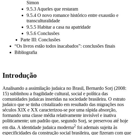
9.5.2 Os bichos-da-seda: de W. G. Sebald a Hugo
Simon
9.5.3 Aqueles que restaram
9.5.4 O novo romance histórico entre exaustão e
transculturalidade
9.5.5 Habitar a casa na apatridade
9.5.6 Conclusões
Parte III: Conclusões
“Os livros estão todos inacabados”: conclusões finais
Bibliografia
Introdução
Analisando a assimilação judaica no Brasil, Bernardo Sorj (2008:
15) sublinhou a fragilidade cultural, social e política das
comunidades judaicas inseridas na sociedade brasileira. O estrato
judaico que se tinha cristalizado em resultado das migrações nos
séculos XIX e XX caracterizou-se por uma rápida absorção,
formando uma classe média relativamente invisível e inativa
politicamente; um padrão que, segundo Sorj, se preservou até hoje
2
em dia. A identidade judaica moderna
foi ademais sujeita às