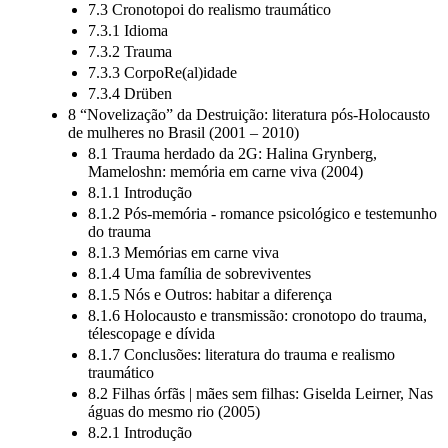
autojudéographie
7.3 Cronotopoi do realismo traumático
7.3.1 Idioma
7.3.2 Trauma
7.3.3 CorpoRe(al)idade
7.3.4 Drüben
8 “Novelização” da Destruição: literatura pós-Holocausto
de mulheres no Brasil (2001 – 2010)
8.1 Trauma herdado da 2G: Halina Grynberg,
Mameloshn: memória em carne viva (2004)
8.1.1 Introdução
8.1.2 Pós-memória - romance psicológico e testemunho
do trauma
8.1.3 Memórias em carne viva
8.1.4 Uma família de sobreviventes
8.1.5 Nós e Outros: habitar a diferença
8.1.6 Holocausto e transmissão: cronotopo do trauma,
télescopage e dívida
8.1.7 Conclusões: literatura do trauma e realismo
traumático
8.2 Filhas órfãs | mães sem filhas: Giselda Leirner, Nas
águas do mesmo rio (2005)