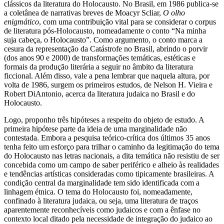
11
do autor polonês, Andrzej Szczypiorski
, todos, por assim dizer,
clássicos da literatura do Holocausto. No Brasil, em 1986 publica-se
a coletânea de narrativas breves de Moacyr Scliar,
O olho
enigmático
, com uma contribuição vital para se considerar o corpus
de literatura pós-Holocausto, nomeadamente o conto “Na minha
suja cabeça, o Holocausto”. Como argumento, o conto marca a
cesura da representação da Catástrofe no Brasil, abrindo o porvir
(dos anos 90 e 2000) de transformações temáticas, estéticas e
formais da produção literária a seguir no âmbito da literatura
ficcional. Além disso, vale a pena lembrar que naquela altura, por
volta de 1986, surgem os primeiros estudos, de Nelson H. Vieira e
Robert DiAntonio, acerca da literatura judaica no Brasil e do
Holocausto.
Logo, proponho três hipóteses a respeito do objeto de estudo. A
primeira hipótese parte da ideia de uma marginalidade não
contestada. Embora a pesquisa teórico-crítica dos últimos 35 anos
tenha feito um esforço para trilhar o caminho da legitimação do tema
do Holocausto nas letras nacionais, a dita temática não resistiu de ser
concebida como um campo de saber periférico e alheio às realidades
e tendências artísticas consideradas como tipicamente brasileiras. A
condição central da marginalidade tem sido identificada com a
linhagem étnica. O tema do Holocausto foi, nomeadamente,
confinado à literatura judaica, ou seja, uma literatura de traços
aparentemente reconhecíveis como judaicos e com a ênfase no