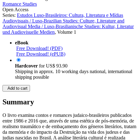
©2022
Thesis
434 Pages
Romance Studies
Open Access
Series:
Estudos Luso-Brasileiros: Cultura, Literatura e Mídias
Audiovisuais / Luso-Brazilian Studies: Culture, Literature and
Audiovisual Media / Luso-Brasilianische Studien: Kultur, Literatur
und Audiovisuelle Medien
, Volume 1
eBook
Free Download! (PDF)
Free Download! (ePUB)
Hardcover
for
US$ 93.90
Shipping in approx. 10 working days national, international
shipping possible
Add to cart
Summary
O livro examina contos e romances judaico-brasileiros publicados
entre 1986 e 2016 que, através de uma estética de pós-memória, de
realismo traumático e de embaçamento dos géneros literários, tratam
da memória e do impacto da Destruição na vida dos judeus e das