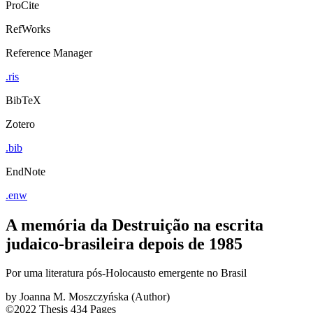
ProCite
RefWorks
Reference Manager
.ris
BibTeX
Zotero
.bib
EndNote
.enw
A memória da Destruição na escrita
judaico-brasileira depois de 1985
Por uma literatura pós-Holocausto emergente no Brasil
by
Joanna M. Moszczyńska (Author)