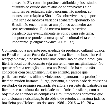
presença forte deste fato. Mesmo hoje em dia, no início
do século 21, com a importância atribuída pelos estudos
culturais ao estudo dos relatos de sobreviventes e de
minorias perseguidas, este panorama não mudou, ao
menos com relação à Shoah. Os sobreviventes que por
uma série de motivos variados acabaram aportando no
Brasil, não encontraram aí um público acolhedor aos
seus testemunhos. E, da mesma forma, o escritor
brasileiro que eventualmente se voltou para este tema,
tampouco respondeu a uma questão cultural vista como
importante. (Seligmann-Silva 2007: 137)
Confrontando a aparente precariedade da produção cultural judaica
no Brasil com a ausência da Catástrofe na literatura brasileira e da
recepção desse, é possível tirar uma conclusão de que a produção
literária local do Holocausto seja um fenômeno marginalizado. No
que se refere à recepção do tema no Brasil, não há como não
concordar com Seligmann-Silva; no entanto, parece que
particularmente nos últimos vinte anos o panorama da produção
literária mudou bastante. Surge, portanto, a necessidade de revisar os
resultados da pesquisa realizada até agora a respeito da Catástrofe na
literatura e na cultura da sociedade multiétnica brasileira, com o
objetivo de entender os complexos e multifacetados contextos que
condicionam a cristalização do objeto de estudo: a literatura judaico-
brasileira pós-Holocausto dos anos 1986 – 2016.
←19 | 20→