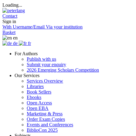
Loading...
Contact
Sign in
With Username/Email
Via your institution
Basket
en
de
fr
For Authors
Publish with us
Submit your enquiry
2026 Emerging Scholars Competition
Our Services
Services Overview
Libraries
Book Sellers
Ebooks
Open Access
Open EBA
Marketing & Press
Order Exam Copies
Events and Conferences
BiblioCon 2025
Subjects