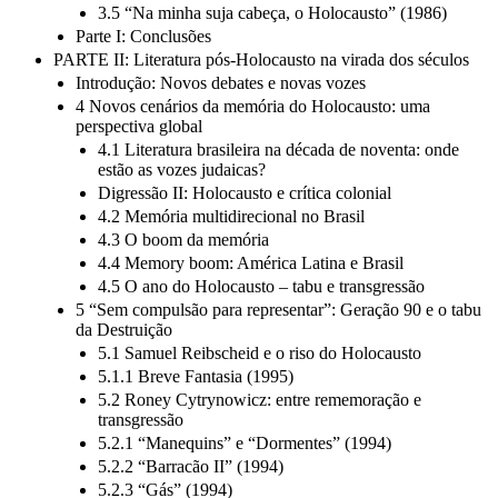
3.4 Moacyr Scliar e “Holocausto”
3.5 “Na minha suja cabeça, o Holocausto” (1986)
Parte I: Conclusões
PARTE II: Literatura pós-Holocausto na virada dos séculos
Introdução: Novos debates e novas vozes
4 Novos cenários da memória do Holocausto: uma
perspectiva global
4.1 Literatura brasileira na década de noventa: onde
estão as vozes judaicas?
Digressão II: Holocausto e crítica colonial
4.2 Memória multidirecional no Brasil
4.3 O boom da memória
4.4 Memory boom: América Latina e Brasil
4.5 O ano do Holocausto – tabu e transgressão
5 “Sem compulsão para representar”: Geração 90 e o tabu
da Destruição
5.1 Samuel Reibscheid e o riso do Holocausto
5.1.1 Breve Fantasia (1995)
5.2 Roney Cytrynowicz: entre rememoração e
transgressão
5.2.1 “Manequins” e “Dormentes” (1994)
5.2.2 “Barracão II” (1994)