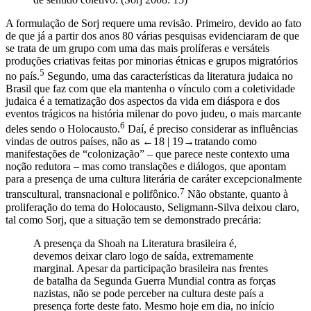
de sentido coletivo. (Sorj 2008: 15)
A formulação de Sorj requere uma revisão. Primeiro, devido ao fato
de que já a partir dos anos 80 várias pesquisas evidenciaram de que
se trata de um grupo com uma das mais prolíferas e versáteis
produções criativas feitas por minorias étnicas e grupos migratórios
5
no país.
Segundo, uma das características da literatura judaica no
Brasil que faz com que ela mantenha o vínculo com a coletividade
judaica é a tematização dos aspectos da vida em diáspora e dos
eventos trágicos na história milenar do povo judeu, o mais marcante
6
deles sendo o Holocausto.
Daí, é preciso considerar as influências
vindas de outros países, não as
←18 | 19→
tratando como
manifestações de “colonização” – que parece neste contexto uma
noção redutora – mas como translações e diálogos, que apontam
para a presença de uma cultura literária de caráter excepcionalmente
7
transcultural, transnacional e polifônico.
Não obstante, quanto à
proliferação do tema do Holocausto, Seligmann-Silva deixou claro,
tal como Sorj, que a situação tem se demonstrado precária:
A presença da Shoah na Literatura brasileira é,
devemos deixar claro logo de saída, extremamente
marginal. Apesar da participação brasileira nas frentes
de batalha da Segunda Guerra Mundial contra as forças
nazistas, não se pode perceber na cultura deste país a