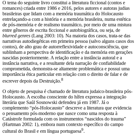
O tema do seguinte livro constitui a literatura ficcional (contos e
romances) criada entre 1986 e 2016, pelos autores e autoras judias
brasileiras que lidam com a memória traumática do Holocausto
entrelaçando-a com a história e a memória brasileira, numa estética
de pós-memória e de realismo traumático, por meio de uma mistura
entre gêneros de escrita ficcional e autobiográfica, ou seja, de
blurred genres
(Lang 2003: 10). Na maioria dos casos, trata-se das
narrativas autodiegéticas em primeira pessoa (salvo alguns casos dos
contos), de alto grau de autorreflexividade e autoconsciência, que
sublinham a perspectiva de identificação e da memória em gerações
nascidas posteriormente. A relação entre a instância autoral e a
instância narrativa, e a resultante dela narração de confiabilidade
comprometida, demonstra-se altamente problemática e possui uma
importância ética particular em relação com o direito de falar e de
8
escrever depois da Destruição.
O objeto de pesquisa é chamado de literatura judaico-brasileira pós-
Holocausto. A escolha consciente do hífen expressa a integração
literária que Saúl Sosnowski defendeu já em 1987. Já o
complemento “pós-Holocausto” descreve a literatura que evidencia
o pensamento pós-moderno que nasce como uma resposta à
Catástrofe formulada com os instrumentos “nascidos do trauma”
(Hartman 2002: 1), embora num contexto específico do campo
9
cultural do Brasil e em língua portuguesa
.