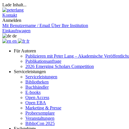
Lade Inhalt...
Kontakt
Anmelden
Mit Benutzername / Email
Über Ihre Institution
Einkaufswagen
de
en
fr
Für Autoren
Publizieren mit Peter Lang – Akademische Veröffentlic
Publikationsanfrage
2026 Emerging Scholars Competition
Serviceleistungen
Serviceleistungen
Bibliotheken
Buchhändler
E-books
Open Access
Open EBA
Marketing & Presse
Probeexemplare
Veranstaltungen
BiblioCon 2025
Fachgebiete