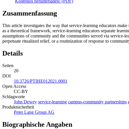
Kostenlos herunterladen! (PDF)
Zusammenfassung
This article investigates the way that service-learning educators mak
as a theoretical framework, service-learning educators separate learning
assumptions of community and the communities served via service-learn
perpetuate ritualized relief, or a routinization of response to commun
Details
Seiten
20
DOI
10.3726/PTIHE012021.0001
Open Access
CC-BY
Schlagworte
John Dewey
service-learning
campus-community partnerships
Produktsicherheit
Peter Lang Group AG
Biographische Angaben