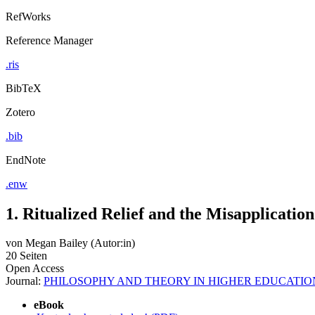
RefWorks
Reference Manager
.ris
BibTeX
Zotero
.bib
EndNote
.enw
1. Ritualized Relief and the Misapplicatio
von
Megan Bailey (Autor:in)
20 Seiten
Open Access
Journal:
PHILOSOPHY AND THEORY IN HIGHER EDUCATIO
eBook