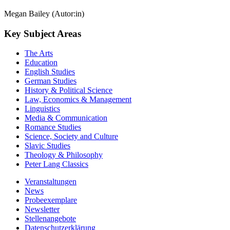
Megan Bailey (Autor:in)
Key Subject Areas
The Arts
Education
English Studies
German Studies
History & Political Science
Law, Economics & Management
Linguistics
Media & Communication
Romance Studies
Science, Society and Culture
Slavic Studies
Theology & Philosophy
Peter Lang Classics
Veranstaltungen
News
Probeexemplare
Newsletter
Stellenangebote
Datenschutzerklärung