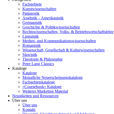
Fachgebiete
Kunstwissenschaften
Pädagogik
Anglistik – Amerikanistik
Germanistik
Geschichte & Politikwissenschaften
Rechtswissenschaften, Volks- & Betriebswirtschaftslehre
Linguistik
Medien- und Kommunikationswissenschaften
Romanistik
Wissenschaft, Gesellschaft & Kulturwissenschaften
Slawistik
Theologie & Philosophie
Peter Lang Classics
Kataloge
Kataloge
Monatliche Neuerscheinungskataloge
Fachgebietskataloge
«Coursebook» Kataloge
Weiteres Marketing Material
Neuigkeiten und Ressourcen
Über uns
Über uns
Kontakt