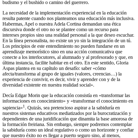
budismo y el bushido o camino del guerrero.
La necesidad de la implementación experiencial en la educación
resulta patente cuando nos planteamos una educación más inclusiva.
Habermas, Apel o nuestra Adela Cortina demandan una ética
discursiva donde el otro no se plantee como un recurso para
intereses propios sino una realidad personal a la que deseo escuchar.
En la línea personalista, no existe un yo sin la integración de un tú.
Los principios de este entendimiento no pueden fundarse en un
aprendizaje memorístico sino en una acción comunicativa que
conecte a los interlocutores, al alumnado y al profesorado y que, en
última instancia, facilite habitar en el otro. En este sentido, Gloria
Aspas plantea en su capítulo un desafío: saber «cómo
afecta/transforma al grupo de iguales (valores, creencias…) la
experiencia de convivir, es decir, vivir y aprender con y de la
diversidad existente en nuestra realidad social».
Decía Edgar Morin que la educación consistía en «transformar las
informaciones en conocimiento» y «transformar el conocimiento en
1
sapiencia»
. Quizás, sea pretencioso aspirar a la sabiduría en
nuestros sistemas educativos mediatizados por la burocratización y
dependientes de una juridificación que dinamita la base amorosa de
la formación freiriana. Sin embargo, siempre podremos contemplar
la sabiduría como un ideal regulativo o como un horizonte y confiar
que nuestro éxito no es llegar a puerto seguro sino, al menos,