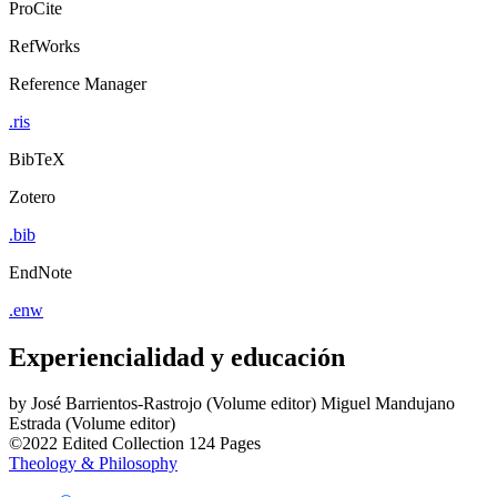
ProCite
RefWorks
Reference Manager
.ris
BibTeX
Zotero
.bib
EndNote
.enw
Experiencialidad y educación
by
José Barrientos-Rastrojo (Volume editor)
Miguel Mandujano
Estrada (Volume editor)
©2022
Edited Collection
124 Pages
Theology & Philosophy