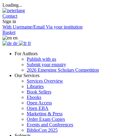
Loading...
Contact
Sign in
With Username/Email
Via your institution
Basket
en
de
fr
For Authors
Publish with us
Submit your enquiry
2026 Emerging Scholars Competition
Our Services
Services Overview
Libraries
Book Sellers
Ebooks
Open Access
Open EBA
Marketing & Press
Order Exam Copies
Events and Conferences
BiblioCon 2025
Subjects