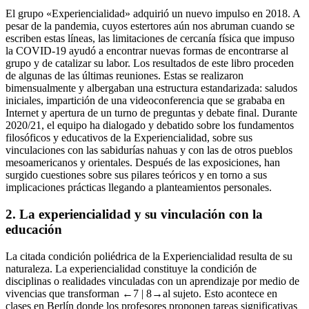
El grupo «Experiencialidad» adquirió un nuevo impulso en 2018. A
pesar de la pandemia, cuyos estertores aún nos abruman cuando se
escriben estas líneas, las limitaciones de cercanía física que impuso
la COVID-19 ayudó a encontrar nuevas formas de encontrarse al
grupo y de catalizar su labor. Los resultados de este libro proceden
de algunas de las últimas reuniones. Estas se realizaron
bimensualmente y albergaban una estructura estandarizada: saludos
iniciales, impartición de una videoconferencia que se grababa en
Internet y apertura de un turno de preguntas y debate final. Durante
2020/21, el equipo ha dialogado y debatido sobre los fundamentos
filosóficos y educativos de la Experiencialidad, sobre sus
vinculaciones con las sabidurías nahuas y con las de otros pueblos
mesoamericanos y orientales. Después de las exposiciones, han
surgido cuestiones sobre sus pilares teóricos y en torno a sus
implicaciones prácticas llegando a planteamientos personales.
2.
La experiencialidad y su vinculación con la
educación
La citada condición poliédrica de la Experiencialidad resulta de su
naturaleza. La experiencialidad constituye la condición de
disciplinas o realidades vinculadas con un aprendizaje por medio de
vivencias que transforman
←7 | 8→
al sujeto. Esto acontece en
clases en Berlín donde los profesores proponen tareas significativas