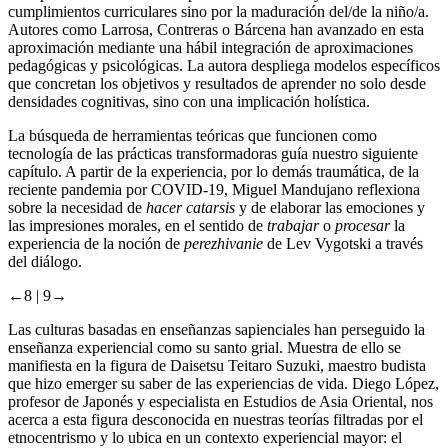
cumplimientos curriculares sino por la maduración del/de la niño/a.
Autores como Larrosa, Contreras o Bárcena han avanzado en esta
aproximación mediante una hábil integración de aproximaciones
pedagógicas y psicológicas. La autora despliega modelos específicos
que concretan los objetivos y resultados de aprender no solo desde
densidades cognitivas, sino con una implicación holística.
La búsqueda de herramientas teóricas que funcionen como
tecnología de las prácticas transformadoras guía nuestro siguiente
capítulo. A partir de la experiencia, por lo demás traumática, de la
reciente pandemia por COVID-19, Miguel Mandujano reflexiona
sobre la necesidad de
hacer catarsis
y de elaborar las emociones y
las impresiones morales, en el sentido de
trabajar
o
procesar
la
experiencia de la noción de
perezhivanie
de Lev Vygotski a través
del diálogo.
←8 | 9→
Las culturas basadas en enseñanzas sapienciales han perseguido la
enseñanza experiencial como su santo grial. Muestra de ello se
manifiesta en la figura de Daisetsu Teitaro Suzuki, maestro budista
que hizo emerger su saber de las experiencias de vida. Diego López,
profesor de Japonés y especialista en Estudios de Asia Oriental, nos
acerca a esta figura desconocida en nuestras teorías filtradas por el
etnocentrismo y lo ubica en un contexto experiencial mayor: el