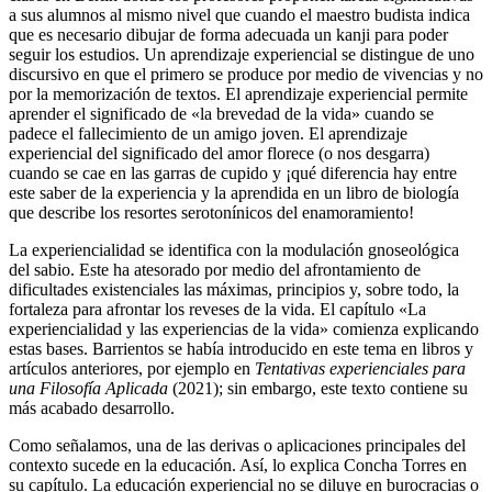
a sus alumnos al mismo nivel que cuando el maestro budista indica
que es necesario dibujar de forma adecuada un kanji para poder
seguir los estudios. Un aprendizaje experiencial se distingue de uno
discursivo en que el primero se produce por medio de vivencias y no
por la memorización de textos. El aprendizaje experiencial permite
aprender el significado de «la brevedad de la vida» cuando se
padece el fallecimiento de un amigo joven. El aprendizaje
experiencial del significado del amor florece (o nos desgarra)
cuando se cae en las garras de cupido y ¡qué diferencia hay entre
este saber de la experiencia y la aprendida en un libro de biología
que describe los resortes serotonínicos del enamoramiento!
La experiencialidad se identifica con la modulación gnoseológica
del sabio. Este ha atesorado por medio del afrontamiento de
dificultades existenciales las máximas, principios y, sobre todo, la
fortaleza para afrontar los reveses de la vida. El capítulo «La
experiencialidad y las experiencias de la vida» comienza explicando
estas bases. Barrientos se había introducido en este tema en libros y
artículos anteriores, por ejemplo en
Tentativas experienciales para
una Filosofía Aplicada
(2021); sin embargo, este texto contiene su
más acabado desarrollo.
Como señalamos, una de las derivas o aplicaciones principales del
contexto sucede en la educación. Así, lo explica Concha Torres en
su capítulo. La educación experiencial no se diluye en burocracias o