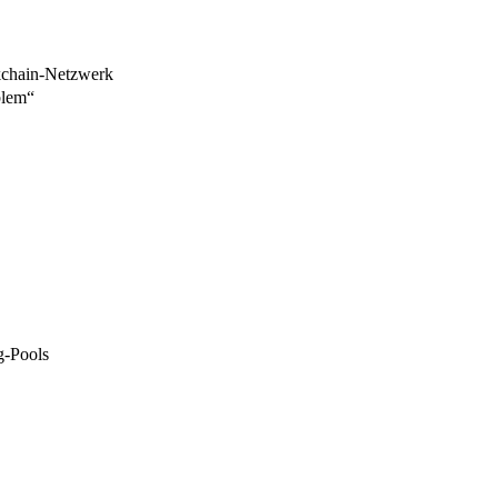
kchain-Netzwerk
blem“
g-Pools