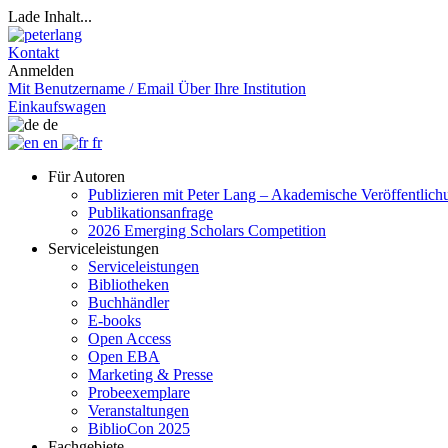
Lade Inhalt...
Kontakt
Anmelden
Mit Benutzername / Email
Über Ihre Institution
Einkaufswagen
de
en
fr
Für Autoren
Publizieren mit Peter Lang – Akademische Veröffentlic
Publikationsanfrage
2026 Emerging Scholars Competition
Serviceleistungen
Serviceleistungen
Bibliotheken
Buchhändler
E-books
Open Access
Open EBA
Marketing & Presse
Probeexemplare
Veranstaltungen
BiblioCon 2025
Fachgebiete