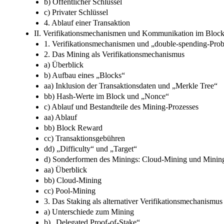
b) Öffentlicher Schlüssel
c) Privater Schlüssel
4. Ablauf einer Transaktion
II. Verifikationsmechanismen und Kommunikation im Bloc
1. Verifikationsmechanismen und „double-spending-Pro
2. Das Mining als Verifikationsmechanismus
a) Überblick
b) Aufbau eines „Blocks“
aa) Inklusion der Transaktionsdaten und „Merkle Tree“
bb) Hash-Werte im Block und „Nonce“
c) Ablauf und Bestandteile des Mining-Prozesses
aa) Ablauf
bb) Block Reward
cc) Transaktionsgebühren
dd) „Difficulty“ und „Target“
d) Sonderformen des Minings: Cloud-Mining und Minin
aa) Überblick
bb) Cloud-Mining
cc) Pool-Mining
3. Das Staking als alternativer Verifikationsmechanismus
a) Unterschiede zum Mining
b) „Delegated Proof-of-Stake“