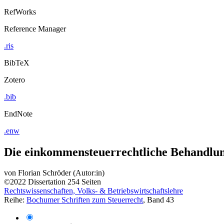
RefWorks
Reference Manager
.ris
BibTeX
Zotero
.bib
EndNote
.enw
Die einkommensteuerrechtliche Behandlun
von
Florian Schröder (Autor:in)
©2022
Dissertation
254 Seiten
Rechtswissenschaften, Volks- & Betriebswirtschaftslehre
Reihe:
Bochumer Schriften zum Steuerrecht
, Band 43