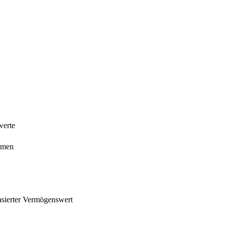
werte
rmen
asierter Vermögenswert