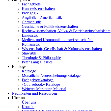
Fachgebiete
Kunstwissenschaften
Pädagogik
Anglistik – Amerikanistik
Germanistik
Geschichte & Politikwissenschaften
Rechtswissenschaften, Volks- & Betriebswirtschaftslehre
Linguistik
Medien- und Kommunikationswissenschaften
Romanistik
Wissenschaft, Gesellschaft & Kulturwissenschaften
Slawistik
Theologie & Philosophie
Peter Lang Classics
Kataloge
Kataloge
Monatliche Neuerscheinungskataloge
Fachgebietskataloge
«Coursebook» Kataloge
Weiteres Marketing Material
Neuigkeiten und Ressourcen
Über uns
Über uns
Kontakt