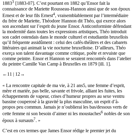
3
1883
[1883-07]
. C’est pourtant en 1882 qu’Ensor fait la
connaissance de Mariette Rousseau-Hannon ainsi que de son époux
4
Ernest et de leur fils Ernest
, vraisemblablement par l’intermédiaire
du frère de Mariette, Théodore Hannon dit Théo, qui exerce alors
son ascendant sur l’esprit du jeune Ensor. Anticonformiste défendant
la modernité dans toutes les expressions artistiques, Théo introduit
son cadet ostendais dans le monde culturel et estudiantin bruxellois
qu’il fréquente assidûment : celui des cafés-théâtres et des cabarets
littéraires qui animait la vie nocturne bruxelloise. D’ailleurs, Théo
exerça son talent davantage comme critique, poète et revuiste que
comme peintre. Ensor et Hannon se seraient rencontrés dans l’atelier
du peintre Camille Van Camp à Bruxelles en 1879
[ill. 1]
.
←11 |
12→
« La rencontre capitale de ma vie, à 21 ans
5
, une femme d’esprit,
mère et mariée, pas belle, savante et frivole, alliant les fuites, les
échappements de vapeur, crises d’humeur propres au sexe ventru
bassine couperosé à la gravité la plus masculine, un esprit d’à-
propos peu commun. Jamais je n’oublierai les bas/dessous verts de
6
cette femme ni son besoin d’aimer ni les moustaches
nobles de son
7
époux à sursauts
. »
C’est en ces termes que James Ensor rédige le premier jet du