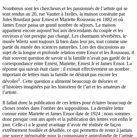
Nombreux sont les chercheurs et les passionnés de l’artiste qui se
sont rendus au 20, rue Vautier à Ixelles, la maison construite par
Jules Brunfaut pour Ernest et Mariette Rousseau en 1882 et où
James Ensor passa un grand nombre de séjours. La maison
appartient encore aujourd’hui aux descendants du couple et les
environs n’ont presque pas changé. Les charmants réverbères, le
musée Wiertz sont toujours là bien dans leur jus, tout comme une
partie du musée des sciences naturelles. Lors des discussions au
sujet de la longue et profonde relation entre Ensor et les Rousseau, il
était souvent question de savoir si la famille n’avait pas gardé de la
correspondance entre Ernest, Mariette, Ernest Jr et James Ensor. La
réponse qui suivait était claire : il existait effectivement un nombre
important de lettres mais la famille ne désirait pas encore les
1
dévoiler
. Cette question a alimenté beaucoup de théories et
d’histoires imaginées par les historiens de l’art et les amateurs de
l’artiste.
Il fallait donc la publication de ces lettres pour éclairer beaucoup de
choses restées dans l’ombre des suppositions. La dernière lettre
connue entre Mariette et James Ensor date de 1924 ; nous sommes
donc presque cent ans après et la publication des lettres voit enfin le
jour. Celle-ci a le grand avantage d’avoir été réalisée de façon
extrêmement fouillée et détaillée, ce qui permettra de rester à jamais
une source inépuisable pour la connaissance approfondie de l’artiste