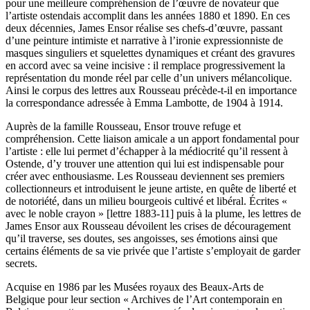
pour une meilleure compréhension de l’œuvre de novateur que
l’artiste ostendais accomplit dans les années 1880 et 1890. En ces
deux décennies, James Ensor réalise ses chefs-d’œuvre, passant
d’une peinture intimiste et narrative à l’ironie expressionniste de
masques singuliers et squelettes dynamiques et créant des gravures
en accord avec sa veine incisive : il remplace progressivement la
représentation du monde réel par celle d’un univers mélancolique.
Ainsi le corpus des lettres aux Rousseau précède-t-il en importance
la correspondance adressée à Emma Lambotte, de 1904 à 1914.
Auprès de la famille Rousseau, Ensor trouve refuge et
compréhension. Cette liaison amicale a un apport fondamental pour
l’artiste : elle lui permet d’échapper à la médiocrité qu’il ressent à
Ostende, d’y trouver une attention qui lui est indispensable pour
créer avec enthousiasme. Les Rousseau deviennent ses premiers
collectionneurs et introduisent le jeune artiste, en quête de liberté et
de notoriété, dans un milieu bourgeois cultivé et libéral. Écrites «
avec le noble crayon » [lettre 1883-11] puis à la plume, les lettres de
James Ensor aux Rousseau dévoilent les crises de découragement
qu’il traverse, ses doutes, ses angoisses, ses émotions ainsi que
certains éléments de sa vie privée que l’artiste s’employait de garder
secrets.
Acquise en 1986 par les Musées royaux des Beaux-Arts de
Belgique pour leur section « Archives de l’Art contemporain en