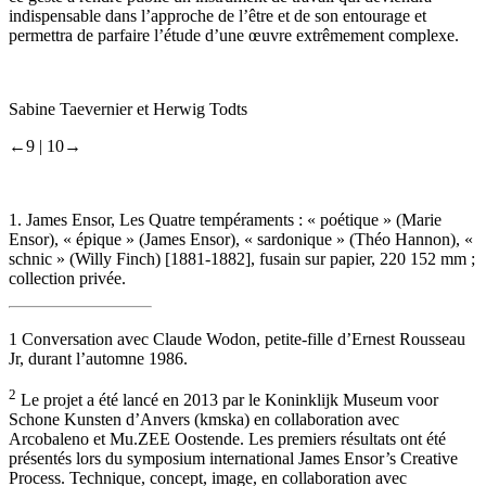
indispensable dans l’approche de l’être et de son entourage et
permettra de parfaire l’étude d’une œuvre extrêmement complexe.
Sabine Taevernier et Herwig Todts
←9 |
10→
1.
James Ensor,
Les Quatre tempéraments : « poétique » (Marie
Ensor), « épique » (James Ensor), « sardonique » (Théo Hannon), «
schnic » (Willy Finch)
[1881-1882], fusain sur papier, 220 152 mm ;
collection privée.
1
Conversation avec Claude Wodon, petite-fille d’Ernest Rousseau
Jr, durant l’automne 1986.
2
Le projet a été lancé en 2013 par le Koninklijk Museum voor
Schone Kunsten d’Anvers (kmska) en collaboration avec
Arcobaleno et Mu.ZEE Oostende. Les premiers résultats ont été
présentés lors du symposium international
James Ensor’s Creative
Process. Technique, concept, image
, en collaboration avec