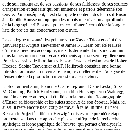
et de son entourage, de ses passions, de ses faiblesses, de ses sources
d’inspiration et des faits qui ont influencé et parfois déterminé son
œuvre. Par conséquent, il est clair que le contenu des lettres d’Ensor
à la famille Rousseau implique désormais une révision approfondie
de la biographie d’Ensor et pourra contribuer à compléter la longue
liste de projets qui concernent son œuvre.
Le catalogue raisonné des peintures par Xavier Tricot et celui des
gravures par August Taevernier et James N. Elesh ont été réalisés
d’une manière très accomplie, mais ils demandent un suivi continu
dans la mesure où de nouveaux éléments apparaissent régulièrement.
Pour les dessins, le livre
James Ensor. Dessins et estampes
de Robert
Hoozee, Sabine Taevernier et J.F. Heijbroek constitue une bonne
introduction, mais un inventaire manque cruellement et l’analyse de
l’ensemble de la production n’en est qu’à ses débuts.
Libby Tannenbaum, Francine-Claire Legrand, Diane Lesko, Susan
M. Canning, Patrick Florizoone, Joachim Heusinger von Waldegg,
Ina Dinter, entre autres, ont étudié la relation entre l’iconographie
d’Ensor, sa biographie et les sujets sociaux de son époque. Mais, ici
aussi, il reste encore beaucoup de travail à faire.
In fine
, l’Ensor
2
Research Project
initié par Herwig Todts est une première étape
prometteuse dans une approche plus scientifique de la recherche
stylistique et iconographique de l’œuvre, qui permet d’analyser le
processus de création à l’aide de techniques d’imagerie avancées.