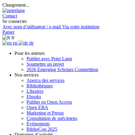
Chargement...
Contact
Se connecter
Avec nom d’utilisateur / e-mail
Via votre institution
Panier
fr
en
de
Pour les auteurs
Publier avec Peter Lang
Soumettre un projet
2026 Emerging Scholars Competition
Nos services
Aperçu des services
Bibliothèques
Libraires
Ebooks
Publier en Open Access
Open EBA
Marketing et Presse
Consultation de spécimens
Événements
BiblioCon 2025
Domaines d’activité