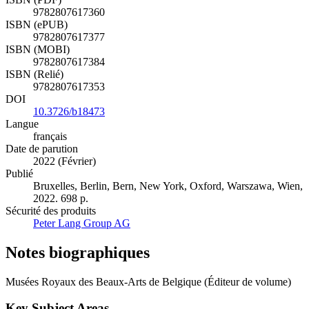
9782807617360
ISBN (ePUB)
9782807617377
ISBN (MOBI)
9782807617384
ISBN (Relié)
9782807617353
DOI
10.3726/b18473
Langue
français
Date de parution
2022 (Février)
Publié
Bruxelles, Berlin, Bern, New York, Oxford, Warszawa, Wien,
2022. 698 p.
Sécurité des produits
Peter Lang Group AG
Notes biographiques
Musées Royaux des Beaux-Arts de Belgique (Éditeur de volume)
Key Subject Areas