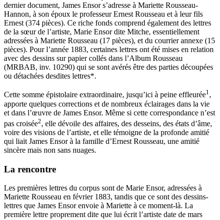
dernier document, James Ensor s’adresse à Mariette Rousseau-
Hannon, à son époux le professeur Ernest Rousseau et à leur fils
Ernest (374 pièces). Ce riche fonds comprend également des lettres
de la sœur de l’artiste, Marie Ensor dite Mitche, essentiellement
adressées à Mariette Rousseau (17 pièces), et du courrier annexe (15
pièces). Pour l’année 1883, certaines lettres ont été mises en relation
avec des dessins sur papier collés dans l’Album Rousseau
(MRBAB, inv. 10290) qui se sont avérés être des parties découpées
ou détachées desdites lettres
*
.
1
Cette somme épistolaire extraordinaire, jusqu’ici à peine effleurée
,
apporte quelques corrections et de nombreux éclairages dans la vie
et dans l’œuvre de James Ensor. Même si cette correspondance n’est
2
pas croisée
, elle dévoile des affaires, des desseins, des états d’âme,
voire des visions de l’artiste, et elle témoigne de la profonde amitié
qui liait James Ensor à la famille d’Ernest Rousseau, une amitié
sincère mais non sans nuages.
La rencontre
Les premières lettres du corpus sont de Marie Ensor, adressées à
Mariette Rousseau en février 1883, tandis que ce sont des dessins-
lettres que James Ensor envoie à Mariette à ce moment-là. La
première lettre proprement dite que lui écrit l’artiste date de mars