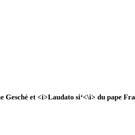
he Gesché et <i>Laudato si‘<\i> du pape Fra