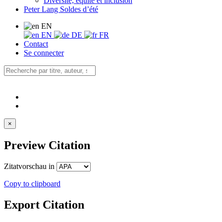
Diversité, équité et inclusion
Peter Lang Soldes d’été
EN
EN
DE
FR
Contact
Se connecter
×
Preview Citation
Zitatvorschau in
Copy to clipboard
Export Citation