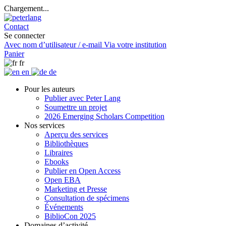
Chargement...
Contact
Se connecter
Avec nom d’utilisateur / e-mail
Via votre institution
Panier
fr
en
de
Pour les auteurs
Publier avec Peter Lang
Soumettre un projet
2026 Emerging Scholars Competition
Nos services
Aperçu des services
Bibliothèques
Libraires
Ebooks
Publier en Open Access
Open EBA
Marketing et Presse
Consultation de spécimens
Événements
BiblioCon 2025
Domaines d’activité