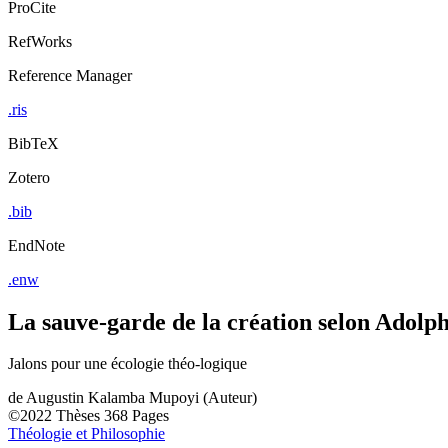
ProCite
RefWorks
Reference Manager
.ris
BibTeX
Zotero
.bib
EndNote
.enw
La sauve-garde de la création selon Adolp
Jalons pour une écologie théo-logique
de
Augustin Kalamba Mupoyi (Auteur)
©2022
Thèses
368 Pages
Théologie et Philosophie