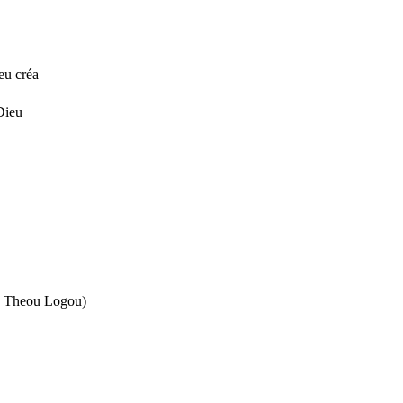
eu créa
 Dieu
oû Theou Logou)