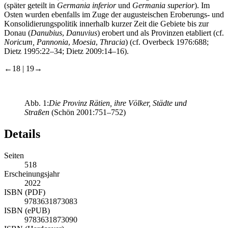
(später geteilt in
Germania inferior
und
Germania superior
). Im
Osten wurden ebenfalls im Zuge der augusteischen Eroberungs- und
Konsolidierungspolitik innerhalb kurzer Zeit die Gebiete bis zur
Donau (
Danubius
,
Danuvius
) erobert und als Provinzen etabliert (cf.
Noricum, Pannonia
,
Moesia
,
Thracia
) (cf. Overbeck 1976:688;
Dietz 1995:22–34; Dietz 2009:14–16).
←18 | 19→
Abb. 1:
Die Provinz Rätien, ihre Völker, Städte und
Straßen
(Schön 2001:751–752)
Details
Seiten
518
Erscheinungsjahr
2022
ISBN (PDF)
9783631873083
ISBN (ePUB)
9783631873090