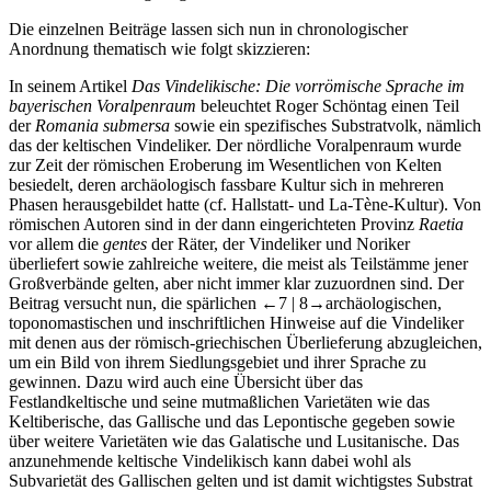
Die einzelnen Beiträge lassen sich nun in chronologischer
Anordnung thematisch wie folgt skizzieren:
In seinem Artikel
Das Vindelikische: Die vorrömische Sprache im
bayerischen Voralpenraum
beleuchtet
Roger Schöntag
einen Teil
der
Romania submersa
sowie ein spezifisches Substratvolk, nämlich
das der keltischen Vindeliker. Der nördliche Voralpenraum wurde
zur Zeit der römischen Eroberung im Wesentlichen von Kelten
besiedelt, deren archäologisch fassbare Kultur sich in mehreren
Phasen herausgebildet hatte (cf. Hallstatt- und La-Tène-Kultur). Von
römischen Autoren sind in der dann eingerichteten Provinz
Raetia
vor allem die
gentes
der Räter, der Vindeliker und Noriker
überliefert sowie zahlreiche weitere, die meist als Teilstämme jener
Großverbände gelten, aber nicht immer klar zuzuordnen sind. Der
Beitrag versucht nun, die spärlichen
←7 | 8→
archäologischen,
toponomastischen und inschriftlichen Hinweise auf die Vindeliker
mit denen aus der römisch-griechischen Überlieferung abzugleichen,
um ein Bild von ihrem Siedlungsgebiet und ihrer Sprache zu
gewinnen. Dazu wird auch eine Übersicht über das
Festlandkeltische und seine mutmaßlichen Varietäten wie das
Keltiberische, das Gallische und das Lepontische gegeben sowie
über weitere Varietäten wie das Galatische und Lusitanische. Das
anzunehmende keltische Vindelikisch kann dabei wohl als
Subvarietät des Gallischen gelten und ist damit wichtigstes Substrat