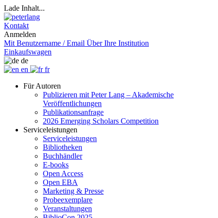
Lade Inhalt...
Kontakt
Anmelden
Mit Benutzername / Email
Über Ihre Institution
Einkaufswagen
de
en
fr
Für Autoren
Publizieren mit Peter Lang – Akademische
Veröffentlichungen
Publikationsanfrage
2026 Emerging Scholars Competition
Serviceleistungen
Serviceleistungen
Bibliotheken
Buchhändler
E-books
Open Access
Open EBA
Marketing & Presse
Probeexemplare
Veranstaltungen
BiblioCon 2025