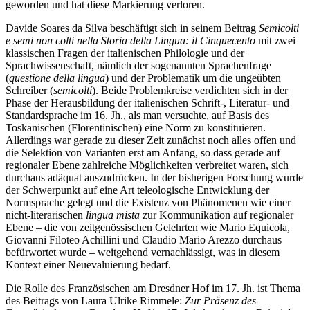
geworden und hat diese Markierung verloren.
Davide Soares da Silva
beschäftigt sich in seinem Beitrag
Semicolti
e semi non colti nella Storia della Lingua: il Cinquecento
mit zwei
klassischen Fragen der italienischen Philologie und der
Sprachwissenschaft, nämlich der sogenannten Sprachenfrage
(
questione della lingua
) und der Problematik um die ungeübten
Schreiber (
semicolti
). Beide Problemkreise verdichten sich in der
Phase der Herausbildung der italienischen Schrift-, Literatur- und
Standardsprache im 16. Jh., als man versuchte, auf Basis des
Toskanischen (Florentinischen) eine Norm zu konstituieren.
Allerdings war gerade zu dieser Zeit zunächst noch alles offen und
die Selektion von Varianten erst am Anfang, so dass gerade auf
regionaler Ebene zahlreiche Möglichkeiten verbreitet waren, sich
durchaus adäquat auszudrücken. In der bisherigen Forschung wurde
der Schwerpunkt auf eine Art teleologische Entwicklung der
Normsprache gelegt und die Existenz von Phänomenen wie einer
nicht-literarischen
lingua mista
zur Kommunikation auf regionaler
Ebene – die von zeitgenössischen Gelehrten wie Mario Equicola,
Giovanni Filoteo Achillini und Claudio Mario Arezzo durchaus
befürwortet wurde – weitgehend vernachlässigt, was in diesem
Kontext einer Neuevaluierung bedarf.
Die Rolle des Französischen am Dresdner Hof im 17. Jh. ist Thema
des Beitrags von
Laura Ulrike Rimmele
:
Zur Präsenz des