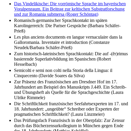
Das Vindelikische: Die vorrömische Sprache im bayerischen
Voralpenraum. Ein Beitrag zur keltischen Substratforschung
und zur Romania submersa (Roger Schöntag)
Romanisch-germanischer Sprachkontakt im späten
Karolingerreich: Die Pariser Gespräche (Barbara Schäfer-
Prieß)
Les plus anciens documents en langue vernaculaire dans la
Galloromania. Inventaire et introduction (Constanze
Neudek/Barbara Schäfer-Prieß)
Zum historisch-lateinischen Sprachkontakt: Die auf -(ĕr)rimus
basierende Superlativbildung im Spanischen (Robert
Hesselbach)
Semicolti e semi non colti nella Storia della Lingua: il
Cinquecento (Davide Soares da Silva)
Zur Präsenz des Französischen am Dresdner Hof im 17.
Jahrhundert am Beispiel des Manuskripts J.449. Ein Schreib-
und Übungsheft als Quelle für die Sprachgeschichte (Laura
Ulrike Rimmele)
Die Schriftlichkeit französischer Seefahrtsexperten im 17. und
18. Jahrhundert: „ungeübte“ Schreiber oder Experten der
pragmatischen Schriftlichkeit? (Laura Linzmeier)
Das Prüfungsfach Französisch in der Oberpfalz: Zur Zensur
durch das Bücherzensurkollegium in München gegen Ende
des 18. Jahrhunderts (Matthias Schöffel)