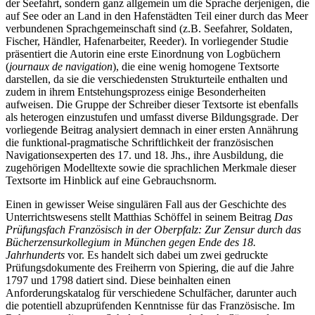
der Seefahrt, sondern ganz allgemein um die Sprache derjenigen, die
auf See oder an Land in den Hafenstädten Teil einer durch das Meer
verbundenen Sprachgemeinschaft sind (z.B. Seefahrer, Soldaten,
Fischer, Händler, Hafenarbeiter, Reeder). In vorliegender Studie
präsentiert die Autorin eine erste Einordnung von Logbüchern
(
journaux de navigation
), die eine wenig homogene Textsorte
darstellen, da sie die verschiedensten Strukturteile enthalten und
zudem in ihrem Entstehungsprozess einige Besonderheiten
aufweisen. Die Gruppe der Schreiber dieser Textsorte ist ebenfalls
als heterogen einzustufen und umfasst diverse Bildungsgrade. Der
vorliegende Beitrag analysiert demnach in einer ersten Annährung
die funktional-pragmatische Schriftlichkeit der französischen
Navigationsexperten des 17. und 18. Jhs., ihre Ausbildung, die
zugehörigen Modelltexte sowie die sprachlichen Merkmale dieser
Textsorte im Hinblick auf eine Gebrauchsnorm.
Einen in gewisser Weise singulären Fall aus der Geschichte des
Unterrichtswesens stellt
Matthias Schöffel
in seinem Beitrag
Das
Prüfungsfach Französisch in der Oberpfalz: Zur Zensur durch das
Bücherzensurkollegium in München gegen Ende des 18.
Jahrhunderts
vor. Es handelt sich dabei um zwei gedruckte
Prüfungsdokumente des Freiherrn von Spiering, die auf die Jahre
1797 und 1798 datiert sind. Diese beinhalten einen
Anforderungskatalog für verschiedene Schulfächer, darunter auch
die potentiell abzuprüfenden Kenntnisse für das Französische. Im