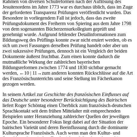
Rahmen von diversen Schulreformen nach der Auflösung des
Jesuitenordens im Jahre 1773 war es durchaus üblich, dass im Zuge
der geforderten Transparenz Prüfungen veröffentlicht wurden. Das
Besondere in vorliegendem Fall ist jedoch, dass das zweite
Prüfungsdokument des Freiherrn von Spiering aus dem Jahre 1798
von dem sogenannten Bücherzensurkollegium geprüft und
genehmigt wurde. Aufgrund fehlender Detailinformationen zum
Bildungsweg des Prüflings konnte zwar nicht eruiert werden, ob es
sich um zwei Fassungen derselben Prüfung handelt oder aber um
zwei sukzessive Prüfungen, dennoch ist ein Vergleich der beiden
Dokumente äußerst fruchtbar. Zum einen konnte dadurch die
mutmaßliche Wirkung der zahlreichen bayerischen
Bildungsreformen zwischen 1774 und 1830 sichtbar gemacht
werden,
←10 | 11→
zum anderen konnten Rückschlüsse auf die Art
des Französischunterrichts und seine Stellung im Fächerkanon
gezogen werden.
In seinem Artikel zur
Geschichte des französischen Einflusses auf
das Deutsche unter besonderer Berücksichtigung des Bairischen
liefert
Roger Schöntag
einen Überblick zum französisch-deutschen
Sprachkontakt seit dem frühen Mittelalter mit entsprechenden
Beispielen unter Heranziehung zahlreicher Quellen der jeweiligen
Epoche. Ein besonderer Fokus liegt dabei auf der Situation der
bairischen Varietät und deren Beeinflussung durch die dominante
Kultursprache Französisch. Auch wenn man den Kultur- und