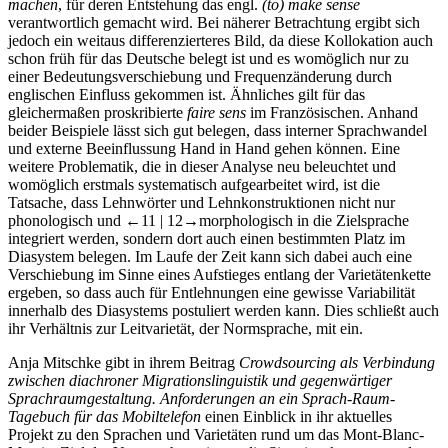
machen
, für deren Entstehung das engl.
(to) make sense
verantwortlich gemacht wird. Bei näherer Betrachtung ergibt sich
jedoch ein weitaus differenzierteres Bild, da diese Kollokation auch
schon früh für das Deutsche belegt ist und es womöglich nur zu
einer Bedeutungsverschiebung und Frequenzänderung durch
englischen Einfluss gekommen ist. Ähnliches gilt für das
gleichermaßen proskribierte
faire sens
im Französischen. Anhand
beider Beispiele lässt sich gut belegen, dass interner Sprachwandel
und externe Beeinflussung Hand in Hand gehen können. Eine
weitere Problematik, die in dieser Analyse neu beleuchtet und
womöglich erstmals systematisch aufgearbeitet wird, ist die
Tatsache, dass Lehnwörter und Lehnkonstruktionen nicht nur
phonologisch und
←11 | 12→
morphologisch in die Zielsprache
integriert werden, sondern dort auch einen bestimmten Platz im
Diasystem belegen. Im Laufe der Zeit kann sich dabei auch eine
Verschiebung im Sinne eines Aufstieges entlang der Varietätenkette
ergeben, so dass auch für Entlehnungen eine gewisse Variabilität
innerhalb des Diasystems postuliert werden kann. Dies schließt auch
ihr Verhältnis zur Leitvarietät, der Normsprache, mit ein.
Anja Mitschke
gibt in ihrem Beitrag
Crowdsourcing als Verbindung
zwischen diachroner Migrationslinguistik und gegenwärtiger
Sprachraumgestaltung. Anforderungen an ein Sprach-Raum-
Tagebuch für das Mobiltelefon
einen Einblick in ihr aktuelles
Projekt zu den Sprachen und Varietäten rund um das Mont-Blanc-