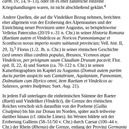
carm
. IV, 14, 9–13), oder ob es eher zahlreiche einzelne
4
Kriegshandlungen waren, ist nicht abschließend geklärt.
Andere Quellen, die auf die Vindeliker Bezug nehmen, berichten
eher allgemein von der Eroberung des Alpenraumes und der
Einrichtung neuer Provinzen unter Augustus, so beispielsweise
Velleius Paterculus (20/19 v.-31 n. Chr.) in seiner
Historia Romana
(
Raetiam autem et Vindelicos ac Noricos Pannoniamque et
Scordiscos novas imperio nostro subiunxit provincias
; Vell.
hist
. II,
5
29, 3),
Florus (1./2. Jh. n. Chr.) in seiner römischen Geschichte
(
sed omnes illius cardinis populus, Breunos, Vcennos atque
Vindelicos, per privignum suum Claudium Drusum pacavit
; Flor.
epit
. II, 22, 4) und Sueton (ca. 70–122 n. Chr.) in seinen
Kaiserbiographien im Kapitel zu Augustus (
Domuit autem partim
ductu partim auspiciis suis Cantabriam, Aquitaniam, Pannoniam,
Dalmatiam cum Illyrico omni, item Raetiam et Vindelicos ac
Salassos, gentes Inalpinas
; Suet.
Aug
. 21).
In jedem Fall unterlagen die einheimischen Stämme der Raeter
(
Raeti
) und Vindeliker (
Vindelici
), die Grenze des römischen
Reiches verschob sich daraufhin von der Poebene (
Gallia
Cisalpina
) bis hin zur Donau im Norden, später auch teilweise
darüber hinaus (cf. rätische Limes). Im Westen bildete seit der
Eroberung Galliens (58–51/50 v. Chr.) durch Caesar (100–44 v.
Chr.) der Rhein (
Rhenus
) die Grenze, entlang der Provinz
Germania