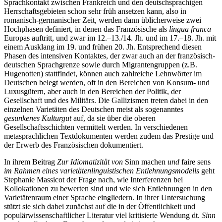
Sprachkontakt zwischen Frankreich und den deutschsprachigen
Herrschaftsgebieten schon sehr früh ansetzen kann, also in
romanisch-germanischer Zeit, werden dann üblicherweise zwei
Hochphasen definiert, in denen das Französische als
lingua franca
Europas auftritt, und zwar im 12.–13./14. Jh. und im 17.–18. Jh. mit
einem Ausklang im 19. und frühen 20. Jh. Entsprechend diesen
Phasen des intensiven Kontaktes, der zwar auch an der französisch-
deutschen Sprachgrenze sowie durch Migrantengruppen (z.B.
Hugenotten) stattfindet, können auch zahlreiche Lehnwörter im
Deutschen belegt werden, oft in den Bereichen von Konsum- und
Luxusgütern, aber auch in den Bereichen der Politik, der
Gesellschaft und des Militärs. Die Gallizismen treten dabei in den
einzelnen Varietäten des Deutschen meist als sogenanntes
gesunkenes Kulturgut
auf, da sie über die oberen
Gesellschaftsschichten vermittelt werden. In verschiedenen
metasprachlichen Textdokumenten werden zudem das Prestige und
der Erwerb des Französischen dokumentiert.
In ihrem Beitrag
Zur Idiomatizität von
Sinn machen
und
faire sens
im Rahmen eines varietätenlinguistischen Entlehnungsmodells
geht
Stephanie Massicot
der Frage nach, wie Interferenzen bei
Kollokationen zu bewerten sind und wie sich Entlehnungen in den
Varietätenraum einer Sprache eingliedern. In ihrer Untersuchung
stützt sie sich dabei zunächst auf die in der Öffentlichkeit und
populärwissenschaftlicher Literatur viel kritisierte Wendung dt.
Sinn