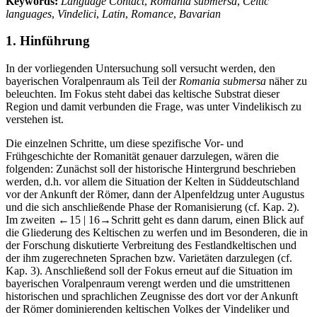
Keywords:
Language Contact
,
Romania submersa
,
Celtic
languages
,
Vindelici
,
Latin
,
Romance
,
Bavarian
1.
Hinführung
In der vorliegenden Untersuchung soll versucht werden, den
bayerischen Voralpenraum als Teil der
Romania submersa
näher zu
beleuchten. Im Fokus steht dabei das keltische Substrat dieser
Region und damit verbunden die Frage, was unter Vindelikisch zu
verstehen ist.
Die einzelnen Schritte, um diese spezifische Vor- und
Frühgeschichte der Romanität genauer darzulegen, wären die
folgenden: Zunächst soll der historische Hintergrund beschrieben
werden, d.h. vor allem die Situation der Kelten in Süddeutschland
vor der Ankunft der Römer, dann der Alpenfeldzug unter Augustus
und die sich anschließende Phase der Romanisierung (cf.
Kap. 2
).
Im zweiten
←15 | 16→
Schritt geht es dann darum, einen Blick auf
die Gliederung des Keltischen zu werfen und im Besonderen, die in
der Forschung diskutierte Verbreitung des Festlandkeltischen und
der ihm zugerechneten Sprachen bzw. Varietäten darzulegen (cf.
Kap. 3
). Anschließend soll der Fokus erneut auf die Situation im
bayerischen Voralpenraum verengt werden und die umstrittenen
historischen und sprachlichen Zeugnisse des dort vor der Ankunft
der Römer dominierenden keltischen Volkes der Vindeliker und