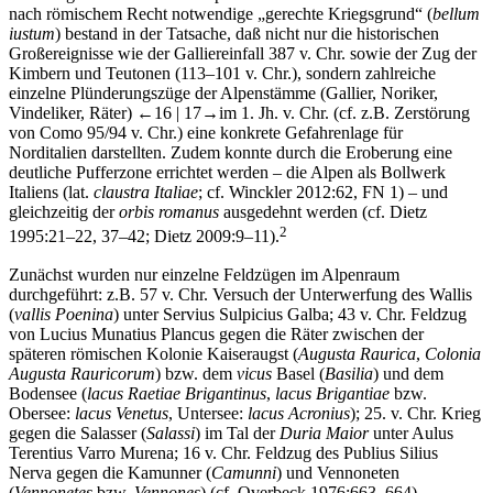
nach römischem Recht notwendige „gerechte Kriegsgrund“ (
bellum
iustum
) bestand in der Tatsache, daß nicht nur die historischen
Großereignisse wie der Galliereinfall 387 v. Chr. sowie der Zug der
Kimbern und Teutonen (113–101 v. Chr.), sondern zahlreiche
einzelne Plünderungszüge der Alpenstämme (Gallier, Noriker,
Vindeliker, Räter)
←16 | 17→
im 1. Jh. v. Chr. (cf. z.B. Zerstörung
von Como 95/94 v. Chr.) eine konkrete Gefahrenlage für
Norditalien darstellten. Zudem konnte durch die Eroberung eine
deutliche Pufferzone errichtet werden – die Alpen als Bollwerk
Italiens (lat.
claustra Italiae
; cf. Winckler 2012:62, FN 1) – und
gleichzeitig der
orbis romanus
ausgedehnt werden (cf. Dietz
2
1995:21–22, 37–42; Dietz 2009:9–11).
Zunächst wurden nur einzelne Feldzügen im Alpenraum
durchgeführt: z.B. 57 v. Chr. Versuch der Unterwerfung des Wallis
(
vallis Poenina
) unter Servius Sulpicius Galba; 43 v. Chr. Feldzug
von Lucius Munatius Plancus gegen die Räter zwischen der
späteren römischen Kolonie Kaiseraugst (
Augusta Raurica
,
Colonia
Augusta Rauricorum
) bzw. dem
vicus
Basel (
Basilia
) und dem
Bodensee (
lacus Raetiae Brigantinus
,
lacus Brigantiae
bzw.
Obersee:
lacus Venetus
, Untersee:
lacus Acronius
); 25. v. Chr. Krieg
gegen die Salasser (
Salassi
) im Tal der
Duria Maior
unter Aulus
Terentius Varro Murena; 16 v. Chr. Feldzug des Publius Silius
Nerva gegen die Kamunner (
Camunni
) und Vennoneten
(
Vennonetes
bzw.
Vennones
) (cf. Overbeck 1976:663–664).