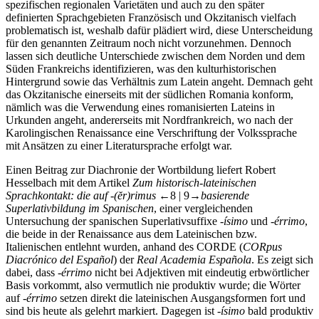
spezifischen regionalen Varietäten und auch zu den später
definierten Sprachgebieten Französisch und Okzitanisch vielfach
problematisch ist, weshalb dafür plädiert wird, diese Unterscheidung
für den genannten Zeitraum noch nicht vorzunehmen. Dennoch
lassen sich deutliche Unterschiede zwischen dem Norden und dem
Süden Frankreichs identifizieren, was den kulturhistorischen
Hintergrund sowie das Verhältnis zum Latein angeht. Demnach geht
das Okzitanische einerseits mit der südlichen Romania konform,
nämlich was die Verwendung eines romanisierten Lateins in
Urkunden angeht, andererseits mit Nordfrankreich, wo nach der
Karolingischen Renaissance eine Verschriftung der Volkssprache
mit Ansätzen zu einer Literatursprache erfolgt war.
Einen Beitrag zur Diachronie der Wortbildung liefert
Robert
Hesselbach
mit dem Artikel
Zum historisch-lateinischen
Sprachkontakt: die auf -(
ĕr)rimus
←8 | 9→
basierende
Superlativbildung im Spanischen
, einer vergleichenden
Untersuchung der spanischen Superlativsuffixe -
ísimo
und -
érrimo
,
die beide in der Renaissance aus dem Lateinischen bzw.
Italienischen entlehnt wurden, anhand des CORDE (
CORpus
Diacrónico del Español
) der
Real Academia Española
. Es zeigt sich
dabei, dass -
érrimo
nicht bei Adjektiven mit eindeutig erbwörtlicher
Basis vorkommt, also vermutlich nie produktiv wurde; die Wörter
auf -
érrimo
setzen direkt die lateinischen Ausgangsformen fort und
sind bis heute als gelehrt markiert. Dagegen ist -
ísimo
bald produktiv