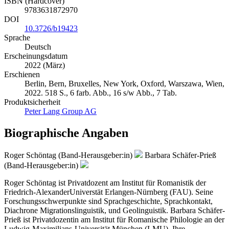
ISBN (Hardcover)
9783631872970
DOI
10.3726/b19423
Sprache
Deutsch
Erscheinungsdatum
2022 (März)
Erschienen
Berlin, Bern, Bruxelles, New York, Oxford, Warszawa, Wien,
2022. 518 S., 6 farb. Abb., 16 s/w Abb., 7 Tab.
Produktsicherheit
Peter Lang Group AG
Biographische Angaben
Roger Schöntag (Band-Herausgeber:in)
Barbara Schäfer-Prieß
(Band-Herausgeber:in)
Roger Schöntag ist Privatdozent am Institut für Romanistik der
Friedrich-AlexanderUniverstät Erlangen-Nürnberg (FAU). Seine
Forschungsschwerpunkte sind Sprachgeschichte, Sprachkontakt,
Diachrone Migrationslinguistik, und Geolinguistik. Barbara Schäfer-
Prieß ist Privatdozentin am Institut für Romanische Philologie an der
Ludwig-Maximilians-Universität München (LMU). Ihre