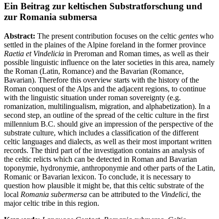
Ein Beitrag zur keltischen Substratforschung und
zur
Romania submersa
Abstract:
The present contribution focuses on the celtic
gentes
who
settled in the plaines of the Alpine foreland in the former province
Raetia et Vindelicia
in Preroman and Roman times, as well as their
possible linguistic influence on the later societies in this area, namely
the Roman (Latin, Romance) and the Bavarian (Romance,
Bavarian). Therefore this overview starts with the history of the
Roman conquest of the Alps and the adjacent regions, to continue
with the linguistic situation under roman sovereignty (e.g.
romanization, multilingualism, migration, and alphabetization). In a
second step, an outline of the spread of the celtic culture in the first
millennium B.C. should give an impression of the perspective of the
substrate culture, which includes a classification of the different
celtic languages and dialects, as well as their most important written
records. The third part of the investigation contains an analysis of
the celtic relicts which can be detected in Roman and Bavarian
toponymie, hydronymie, anthroponymie and other parts of the Latin,
Romanic or Bavarian lexicon. To conclude, it is necessary to
question how plausible it might be, that this celtic substrate of the
local
Romania subermersa
can be attributed to the
Vindelici
, the
major celtic tribe in this region.