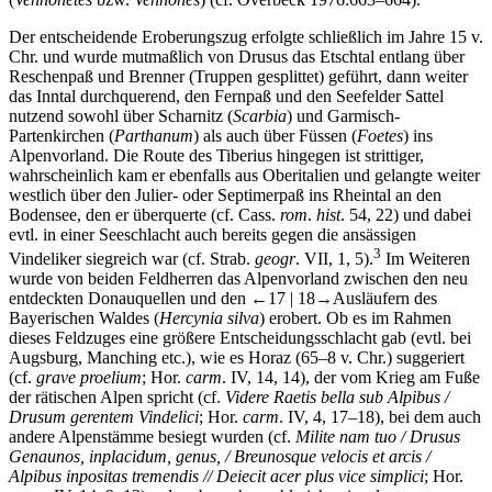
Der entscheidende Eroberungszug erfolgte schließlich im Jahre 15 v.
Chr. und wurde mutmaßlich von Drusus das Etschtal entlang über
Reschenpaß und Brenner (Truppen gesplittet) geführt, dann weiter
das Inntal durchquerend, den Fernpaß und den Seefelder Sattel
nutzend sowohl über Scharnitz (
Scarbia
) und Garmisch-
Partenkirchen (
Parthanum
) als auch über Füssen (
Foetes
) ins
Alpenvorland. Die Route des Tiberius hingegen ist strittiger,
wahrscheinlich kam er ebenfalls aus Oberitalien und gelangte weiter
westlich über den Julier- oder Septimerpaß ins Rheintal an den
Bodensee, den er überquerte (cf. Cass.
rom
.
hist
. 54, 22) und dabei
evtl. in einer Seeschlacht auch bereits gegen die ansässigen
3
Vindeliker siegreich war (cf. Strab.
geogr
. VII, 1, 5).
Im Weiteren
wurde von beiden Feldherren das Alpenvorland zwischen den neu
entdeckten Donauquellen und den
←17 | 18→
Ausläufern des
Bayerischen Waldes (
Hercynia silva
) erobert. Ob es im Rahmen
dieses Feldzuges eine größere Entscheidungsschlacht gab (evtl. bei
Augsburg, Manching etc.), wie es Horaz (65–8 v. Chr.) suggeriert
(cf.
grave proelium
; Hor.
carm
. IV, 14, 14), der vom Krieg am Fuße
der rätischen Alpen spricht (cf.
Videre Raetis bella sub Alpibus /
Drusum gerentem Vindelici
; Hor.
carm
. IV, 4, 17–18), bei dem auch
andere Alpenstämme besiegt wurden (cf.
Milite nam tuo / Drusus
Genaunos, inplacidum, genus, / Breunosque velocis et arcis /
Alpibus inpositas tremendis // Deiecit acer plus vice simplici
; Hor.