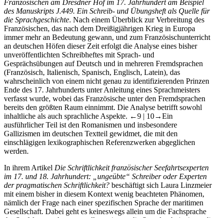
Französischen am Dresdner Hof im 17. Jahrhundert am Beispiel
des Manuskripts J.449. Ein Schreib- und Übungsheft als Quelle für
die Sprachgeschichte
. Nach einem Überblick zur Verbreitung des
Französischen, das nach dem Dreißigjährigen Krieg in Europa
immer mehr an Bedeutung gewann, und zum Französischunterricht
an deutschen Höfen dieser Zeit erfolgt die Analyse eines bisher
unveröffentlichten Schreibheftes mit Sprach- und
Gesprächsübungen auf Deutsch und in mehreren Fremdsprachen
(Französisch, Italienisch, Spanisch, Englisch, Latein), das
wahrscheinlich von einem nicht genau zu identifizierenden Prinzen
Ende des 17. Jahrhunderts unter Anleitung eines Sprachmeisters
verfasst wurde, wobei das Französische unter den Fremdsprachen
bereits den größten Raum einnimmt. Die Analyse betrifft sowohl
inhaltliche als auch sprachliche Aspekte.
←9 | 10→
Ein
ausführlicher Teil ist den Romanismen und insbesondere
Gallizismen im deutschen Textteil gewidmet, die mit den
einschlägigen lexikographischen Referenzwerken abgeglichen
werden.
In ihrem Artikel
Die Schriftlichkeit französischer Seefahrtsexperten
im 17. und 18. Jahrhundert: „ungeübte“ Schreiber oder Experten
der pragmatischen Schriftlichkeit?
beschäftigt sich
Laura Linzmeier
mit einem bisher in diesem Kontext wenig beachteten Phänomen,
nämlich der Frage nach einer spezifischen Sprache der maritimen
Gesellschaft. Dabei geht es keineswegs allein um die Fachsprache