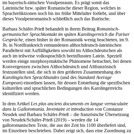
im bayerisch-rätischen Voralpenraum. Es prägt somit das
Lateinische bzw. später Romanische dieser Region, welches in
Sprachreliktzonen noch bis ins frühe Mittelalter fortlebt, und über
dieses Voralpenromanisch schließlich auch das Bairische.
Barbara Schäfer-Prieß
behandelt in ihrem Beitrag
Romanisch-
germanischer Sprachkontakt im späten Karolingerreich
die
Pariser
Gespräche,
einen bisher in der Romanistik wenig beachteten, im 9.
Jh. in Nordfrankreich entstandenen althochdeutsch-lateinischen
Paralleltext mit Auffälligkeiten sowohl im Althochdeutschen als
auch im teilweise volkssprachlich beeinflussten Latein. Speziell
werden einige morphosyntaktische Phänomene betrachtet, bei denen
Konvergenzen zwischen Althochdeutsch und Altfranzösisch
festzustellen sind, die sich in den größeren Zusammenhang des
Karolingischen Sprachbundes
(und des
Standard Average
European
) einordnen lassen, für dessen Entstehung die spezifischen
kulturellen und sprachlichen Bedingungen des Karolingerreichs
identifiziert werden.
In dem Artikel
Les plus anciens documents en langue vernaculaire
dans la Galloromania. Inventaire et introduction
von
Constanze
Neudek
und
Barbara Schäfer-Prieß
– die französische Übersetzung
von Neudek/Schäfer-Prieß (2019) – werden die 14
galloromanischen Texte, die aus der Zeit bis 1100 überliefert sind,
im Einzelnen beschrieben. Dabei zeigt sich, dass eine Zuordnung zu