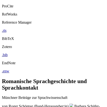
ProCite
RefWorks
Reference Manager
.ris
BibTeX
Zotero
.bib
EndNote
.enw
Romanische Sprachgeschichte und
Sprachkontakt
Münchner Beiträge zur Sprachwissenschaft
von
Roger Schöntag (Band-Herausgeber:in)
Barbara Schäfer-