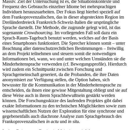
Massiv. Ziel der Untersuchung ist es, die Situationskontexte und
Frequenz des Gebrauchs einzelner Idiome bei mehrsprachigen
Individuen herauszuarbeiten. Der Fokus liegt hierbei speziell auf
dem Frankoprovenzalischen, das in dieser abgesteckten Region im
Dreiländerdreieck Frankreich-Schweiz-Italien die ursprüngliche
Sprache darstellt. Die Methode, die zugrunde gelegt wird, ist das
sogenannte
Crowdsourcing
. Im vorliegenden Fall soll dazu ein
Sprach-Raum-Tagebuch benutzt werden, welches auf der Basis
eines Smartphones funktioniert. Die Sprecher können somit – unter
Beachtung aller datenschutzrechtlichen Bestimmungen – freiwillig
an dem Projekt teilnehmen und steuern somit die notwendigen
Informationen bei, wann, wo und unter welchen Umständen sie die
Minderheitensprache verwenden (cf. Bewegungsprofile). Hierdurch
wird zudem ein Schnittpunkt zwischen Forschung und
Sprachgemeinschaft generiert, da die Probanden, die ihre Daten
anonymisiert zur Verfügung stellen, die Option haben, sich
bewusster für die Kommunikation in der Minderheitensprache zu
entscheiden, da ihnen eine gewisse Mitgestaltung obliegt und sie auf
diese Weise auch in ihrem Sprachbewußtsein gestärkt werden
können. Die Forschungsskizze des laufenden Projektes gibt dabei
exakte Informationen zu den technischen Möglichkeiten sowie zum
wissenschaftlichen Nutzen der Exploration für eine synchrone und
gegebenenfalls auch diachrone Analyse zum Sprachgebrauch des
Frankoprovenzalischen
in actu
und
in situ
.