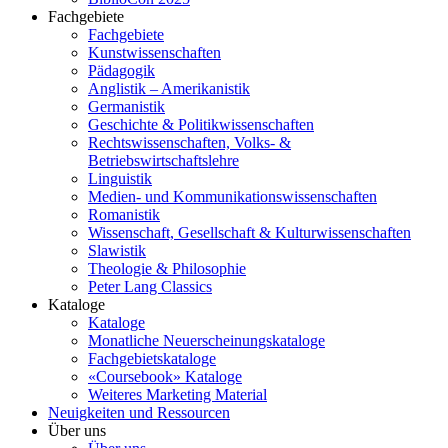
Fachgebiete
Fachgebiete
Kunstwissenschaften
Pädagogik
Anglistik – Amerikanistik
Germanistik
Geschichte & Politikwissenschaften
Rechtswissenschaften, Volks- &
Betriebswirtschaftslehre
Linguistik
Medien- und Kommunikationswissenschaften
Romanistik
Wissenschaft, Gesellschaft & Kulturwissenschaften
Slawistik
Theologie & Philosophie
Peter Lang Classics
Kataloge
Kataloge
Monatliche Neuerscheinungskataloge
Fachgebietskataloge
«Coursebook» Kataloge
Weiteres Marketing Material
Neuigkeiten und Ressourcen
Über uns