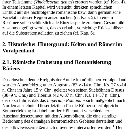
ihrer Teilstämme (
Vindelicorum gentes
) erörtert werden (cf.
Kap. 4
).
In einem letzten Kapitel wird versucht, direkten sprachlichen
Einfluß auf die nachfolgende romanische bzw. dann germanische
Varietät in dieser Region auszumachen (cf.
Kap. 5
). In einem
Resümee sollen schließlich alle Einzelaspekte zu einem Gesamtbild
zusammengefügt werden, das es erlaubt, vorsichtige Rückschlüsse
auf die Substratkonstellation zu ziehen (cf.
Kap. 6
).
2.
Historischer Hintergrund: Kelten und Römer im
Voralpenland
2.1.
Römische Eroberung und Romanisierung
Rätiens
Das einschneidende Ereignis der Antike im nördlichen Voralpenland
war der Alpenfeldzug unter Augustus (63 v.-14 n. Chr., Ks. 27 v.-14
n. Chr.) im Jahre 15 v. Chr., geleitet von seinen Stiefsöhnen Drusus
(38–9 v. Chr.) und Tiberius (42 v.-37 n. Chr., Ks. 14–37 n. Chr.),
der dazu führte, daß das
Imperium Romanum
sich maßgeblich nach
Norden ausdehnte. Dieser letztlich für die Römer so erfolgreiche
Sommerfeldzug ist dabei nur der Höhepunkt verschiedener
Auseinandersetzungen mit den Alpenvölkern, die eine ständige
Bedrohung des damaligen kernrömischen Gebietes darstellten und
1
deshalb gewissermaßen auch präventiv unterworfen wurden.
Der