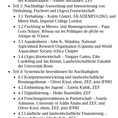
des Klimawandels – Alisher Mirzabaev, ZEF
Teil 3: Nachhaltige Ausweitung und Intensivierung von
Tierhaltung, Fischerei und (Agro)-Forstwirtschaft
3.1 Tierhaltung – Katrin Glatzel, AKADEMIYA2063, und
Meera Shah, Imperial College London
3.2 Fischfang in Meeres- und Binnengewässern – Papa
Gora Ndiaye, Réseau sur les Politiques de pêche en
Afrique de l'Ouest
3.3 Aquakulturen - John K. Walakira, National
Agricultural Research Organisation (Uganda) and World
Aquaculture Society-Africa Chapter
3.4 (Agro-)forstwirtschaft – Tsegaye Gatiso, Eike
Luedeling und Jan Börner, Landwirtschaftliche Fakultät
der Universität Bonn
Teil 4: Systemische Investitionen für Nachhaltigkeit
4.1 Kompetenzentwicklung und landwirtschaftliche
Beratungsdienste – Oliver Kirui, ehem. ZEF, jetzt IFPRI
4.2 Einbindung der Jugend – Zaneta Kubik, ZEF
4.3 Digitalisierung – Heike Baumüller, ZEF
4.4 Forschungsinvestitionen in Partnerschaft – Assefa
Admassie, University of Addis Ababa and ZEF, und
Oliver Kirui, ehem. ZEF, jetzt IFPRI
4.5 Ländliche und landwirtschaftliche Finanzierung –