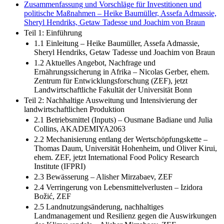
Zusammenfassung und Vorschläge für Investitionen und
politische Maßnahmen – Heike Baumüller, Assefa Admassie,
Sheryl Hendriks, Getaw Tadesse und Joachim von Braun
Teil 1: Einführung
1.1 Einleitung – Heike Baumüller, Assefa Admassie,
Sheryl Hendriks, Getaw Tadesse und Joachim von Braun
1.2 Aktuelles Angebot, Nachfrage und
Ernährungssicherung in Afrika – Nicolas Gerber, ehem.
Zentrum für Entwicklungsforschung (ZEF), jetzt
Landwirtschaftliche Fakultät der Universität Bonn
Teil 2: Nachhaltige Ausweitung und Intensivierung der
landwirtschaftlichen Produktion
2.1 Betriebsmittel (Inputs) – Ousmane Badiane und Julia
Collins, AKADEMIYA2063
2.2 Mechanisierung entlang der Wertschöpfungskette –
Thomas Daum, Universität Hohenheim, und Oliver Kirui,
ehem. ZEF, jetzt International Food Policy Research
Institute (IFPRI)
2.3 Bewässerung – Alisher Mirzabaev, ZEF
2.4 Verringerung von Lebensmittelverlusten – Izidora
Božić, ZEF
2.5 Landnutzungsänderung, nachhaltiges
Landmanagement und Resilienz gegen die Auswirkungen