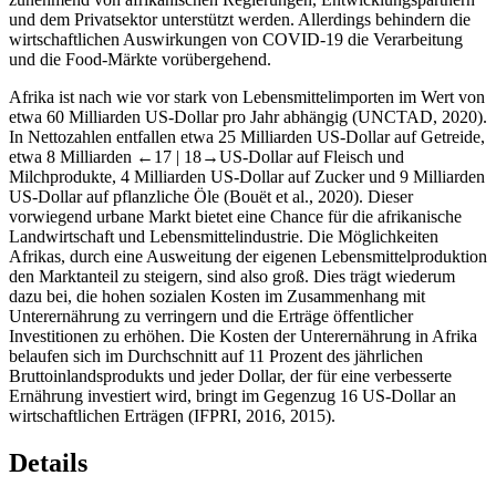
und dem Privatsektor unterstützt werden. Allerdings behindern die
wirtschaftlichen Auswirkungen von COVID-19 die Verarbeitung
und die Food-Märkte vorübergehend.
Afrika ist nach wie vor stark von Lebensmittelimporten im Wert von
etwa 60 Milliarden US-Dollar pro Jahr abhängig (UNCTAD, 2020).
In Nettozahlen entfallen etwa 25 Milliarden US-Dollar auf Getreide,
etwa 8 Milliarden
←17 | 18→
US-Dollar auf Fleisch und
Milchprodukte, 4 Milliarden US-Dollar auf Zucker und 9 Milliarden
US-Dollar auf pflanzliche Öle (Bouët et al., 2020). Dieser
vorwiegend urbane Markt bietet eine Chance für die afrikanische
Landwirtschaft und Lebensmittelindustrie. Die Möglichkeiten
Afrikas, durch eine Ausweitung der eigenen Lebensmittelproduktion
den Marktanteil zu steigern, sind also groß. Dies trägt wiederum
dazu bei, die hohen sozialen Kosten im Zusammenhang mit
Unterernährung zu verringern und die Erträge öffentlicher
Investitionen zu erhöhen. Die Kosten der Unterernährung in Afrika
belaufen sich im Durchschnitt auf 11 Prozent des jährlichen
Bruttoinlandsprodukts und jeder Dollar, der für eine verbesserte
Ernährung investiert wird, bringt im Gegenzug 16 US-Dollar an
wirtschaftlichen Erträgen (IFPRI, 2016, 2015).
Details