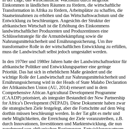
Einkommen in ländlichen Räumen zu fördern, die wirtschaftliche
Transformation in Afrika zu fördern, Arbeitsplätze zu schaffen, die
Staatseinnahmen zu erhöhen und das Wirtschaftswachstum und die
Entwicklung zu beschleunigen. Angesichts der Struktur der
afrikanischen Wirtschaft ist die Erhöhung des Einkommens
landwirtschaftlicher Produzenten und Produzentinnen eine
Schlüsselstrategie für die Armutsbekämpfung sowie die
Nahrungsmittelsicherheit und Ernährungssicherung. Um ihre
transformative Rolle in der wirtschaftlichen Entwicklung zu erfüllen,
muss die Landwirschaft selbst jedoch umgestaltet werden.
In den 1970er und 1980er Jahren hatte der Landwirtschaftssektor für
afrikanische Politiker und Entwicklungspartner eine geringe
Priorität. Das hat sich in erheblichem Maße geändert und die
wichtige Rolle der Landwirtschaft zur Nahrungsmittelsicherheit und
Ernährungssicherung wird in der Heads of State Malabo Declaration
der Afrikanischen Union (AU, 2014) erneuert und in dem
Comprehensive African Agricultural Development Programme
(CAADP) priorisiert, als integraler Bestandteil der New Partnership
for Africa’s Development (NEPAD). Diese Dokumente haben zwar
die strategischen Ziele festgelegt, aber die Fortschritte auf dem Weg
dorthin müssen beschleunigt werden. In der Tat gibt es mehr und
mehr Möglichkeiten, die Erreichung der Ziele voranzutreiben, z.B.
durch Innovationen, Investitionen und Marktentwicklung, die nun
zunehmend von afrikanischen Regierungen, Entwicklungspartnern