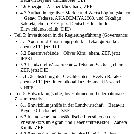
Bezawit Beyene Chichaibelu, ZEF
4.6 Energie – Alisher Mirzabaev, ZEF
4.7 Aufbau integrativer Märkte und Wertschöpfungsketten
– Getaw Tadesse, AKADEMIYA2063, und Tekalign
Sakketa, ehem. ZEF, jetzt Deutsches Institut für
Entwicklungspolitik (DIE)
Teil 5: Investitionen in die Regierungsführung (Governance)
5.1 Agrar- und Ernährungspolitik – Tekalign Sakketa,
ehem. ZEF, jetzt DIE
5.2 Bauernverbände – Oliver Kirui, ehem. ZEF, jetzt
IFPRI
5.3 Land- und Wasserrechte – Tekalign Sakketa, ehem.
ZEF, jetzt DIE
5.4 Gleichstellung der Geschlechter – Evelyn Baraké,
ehem. ZEF, jetzt International Development Research
Centre
Teil 6: Entwicklungshilfe, Investitionen und internationale
Zusammenarbeit
6.1 Entwicklungshilfe in der Landwirtschaft – Bezawit
Beyene Chichaibelu, ZEF
6.2 Inländische und ausländische Investitionen des
Privatsektors im Agrar- und Lebensmittelsektor – Zaneta
Kubik, ZEF
6.3 Regionaler und internationaler Handel – Lukas