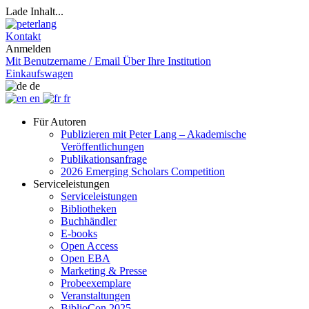
Lade Inhalt...
Kontakt
Anmelden
Mit Benutzername / Email
Über Ihre Institution
Einkaufswagen
de
en
fr
Für Autoren
Publizieren mit Peter Lang – Akademische
Veröffentlichungen
Publikationsanfrage
2026 Emerging Scholars Competition
Serviceleistungen
Serviceleistungen
Bibliotheken
Buchhändler
E-books
Open Access
Open EBA
Marketing & Presse
Probeexemplare
Veranstaltungen
BiblioCon 2025