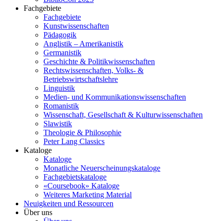
Fachgebiete
Fachgebiete
Kunstwissenschaften
Pädagogik
Anglistik – Amerikanistik
Germanistik
Geschichte & Politikwissenschaften
Rechtswissenschaften, Volks- &
Betriebswirtschaftslehre
Linguistik
Medien- und Kommunikationswissenschaften
Romanistik
Wissenschaft, Gesellschaft & Kulturwissenschaften
Slawistik
Theologie & Philosophie
Peter Lang Classics
Kataloge
Kataloge
Monatliche Neuerscheinungskataloge
Fachgebietskataloge
«Coursebook» Kataloge
Weiteres Marketing Material
Neuigkeiten und Ressourcen
Über uns