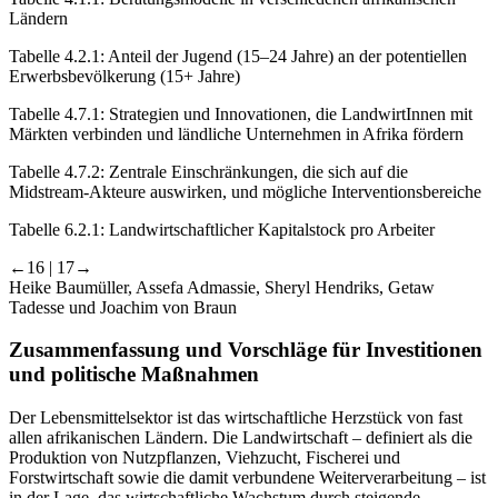
Ländern
Tabelle 4.2.1:
Anteil der Jugend (15–24 Jahre) an der potentiellen
Erwerbsbevölkerung (15+ Jahre)
Tabelle 4.7.1:
Strategien und Innovationen, die LandwirtInnen mit
Märkten verbinden und ländliche Unternehmen in Afrika fördern
Tabelle 4.7.2:
Zentrale Einschränkungen, die sich auf die
Midstream-Akteure auswirken, und mögliche Interventionsbereiche
Tabelle 6.2.1:
Landwirtschaftlicher Kapitalstock pro Arbeiter
←16 | 17→
Heike Baumüller, Assefa Admassie, Sheryl Hendriks, Getaw
Tadesse und Joachim von Braun
Zusammenfassung und Vorschläge für Investitionen
und politische Maßnahmen
Der Lebensmittelsektor ist das wirtschaftliche Herzstück von fast
allen afrikanischen Ländern. Die Landwirtschaft – definiert als die
Produktion von Nutzpflanzen, Viehzucht, Fischerei und
Forstwirtschaft sowie die damit verbundene Weiterverarbeitung – ist
in der Lage, das wirtschaftliche Wachstum durch steigende