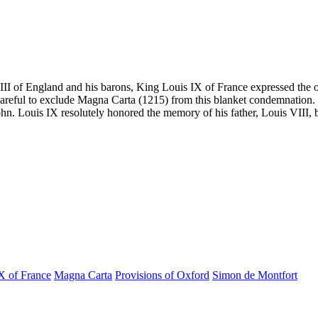
III of England and his barons, King Louis IX of France expressed the o
eful to exclude Magna Carta (1215) from this blanket condemnation. Li
ohn. Louis IX resolutely honored the memory of his father, Louis VIII, by
X of France
Magna Carta
Provisions of Oxford
Simon de Montfort