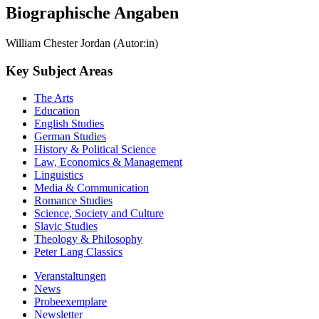
Biographische Angaben
William Chester Jordan (Autor:in)
Key Subject Areas
The Arts
Education
English Studies
German Studies
History & Political Science
Law, Economics & Management
Linguistics
Media & Communication
Romance Studies
Science, Society and Culture
Slavic Studies
Theology & Philosophy
Peter Lang Classics
Veranstaltungen
News
Probeexemplare
Newsletter