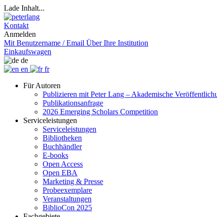
Lade Inhalt...
Kontakt
Anmelden
Mit Benutzername / Email
Über Ihre Institution
Einkaufswagen
de
en
fr
Für Autoren
Publizieren mit Peter Lang – Akademische Veröffentlic
Publikationsanfrage
2026 Emerging Scholars Competition
Serviceleistungen
Serviceleistungen
Bibliotheken
Buchhändler
E-books
Open Access
Open EBA
Marketing & Presse
Probeexemplare
Veranstaltungen
BiblioCon 2025
Fachgebiete