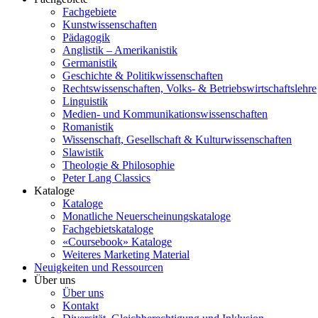
Fachgebiete
Kunstwissenschaften
Pädagogik
Anglistik – Amerikanistik
Germanistik
Geschichte & Politikwissenschaften
Rechtswissenschaften, Volks- & Betriebswirtschaftslehre
Linguistik
Medien- und Kommunikationswissenschaften
Romanistik
Wissenschaft, Gesellschaft & Kulturwissenschaften
Slawistik
Theologie & Philosophie
Peter Lang Classics
Kataloge
Kataloge
Monatliche Neuerscheinungskataloge
Fachgebietskataloge
«Coursebook» Kataloge
Weiteres Marketing Material
Neuigkeiten und Ressourcen
Über uns
Über uns
Kontakt