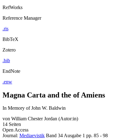
RefWorks
Reference Manager
.ris
BibTeX
Zotero
.bib
EndNote
.enw
Magna Carta and the of Amiens
In Memory of John W. Baldwin
von
William Chester Jordan (Autor:in)
14 Seiten
Open Access
Journal:
Mediaevistik
Band 34
Ausgabe 1
pp. 85 - 98