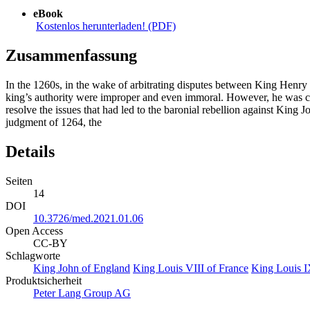
eBook
Kostenlos herunterladen! (PDF)
Zusammenfassung
In the 1260s, in the wake of arbitrating disputes between King Henry 
king’s authority were improper and even immoral. However, he was car
resolve the issues that had led to the baronial rebellion against King J
judgment of 1264, the
Details
Seiten
14
DOI
10.3726/med.2021.01.06
Open Access
CC-BY
Schlagworte
King John of England
King Louis VIII of France
King Louis I
Produktsicherheit
Peter Lang Group AG