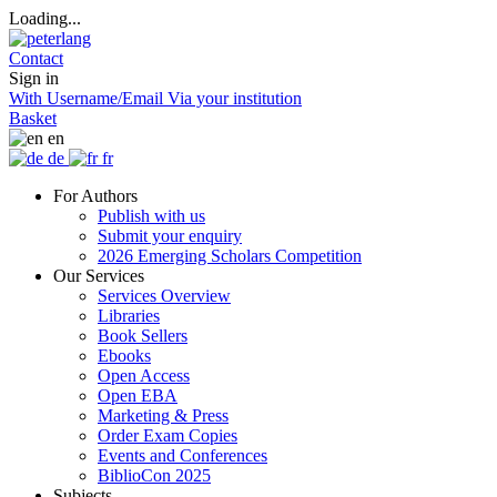
Loading...
Contact
Sign in
With Username/Email
Via your institution
Basket
en
de
fr
For Authors
Publish with us
Submit your enquiry
2026 Emerging Scholars Competition
Our Services
Services Overview
Libraries
Book Sellers
Ebooks
Open Access
Open EBA
Marketing & Press
Order Exam Copies
Events and Conferences
BiblioCon 2025
Subjects