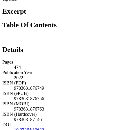
Excerpt
Table Of Contents
Details
Pages
474
Publication Year
2022
ISBN (PDF)
9783631876749
ISBN (ePUB)
9783631876756
ISBN (MOBI)
9783631876763
ISBN (Hardcover)
9783631871461
DOI
10.3726/b19633