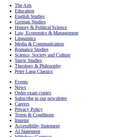
The Arts
Education
English Studies
German Studies
History & Political Science
Law, Economics & Management
Linguistics
Media & Communication
Romance Studies
Science, Society and Culture
Slavic Studies
Theology & Philosophy
Peter Lang Classics
Events
News
Order exam copies
Subscribe to our newsletter
Careers
Privacy Policy
Terms & Conditions
Imprint
Accessibility Statement
AI Statement
Withdraw Contract