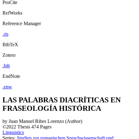
ProCite
RefWorks
Reference Manager
.ris
BibTeX
Zotero
.bib
EndNote
.enw
LAS PALABRAS DIACRÍTICAS EN
FRASEOLOGÍA HISTÓRICA
by
Juan Manuel Ribes Lorenzo (Author)
©2022
Thesis
474 Pages
Linguistics
Series:
Studien zur romanischen Sprachwissenschaft und