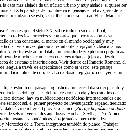
 la casa más alejada de un núcleo urbano y muy aislada, si quiere ser
inada. Es la paradoja del nombre en el paisaje: en el avispero de la
enos urbanizado se está, las edificaciones se llaman Finca María o
. Cierto es que el siglo XX, sobre todo en su etapa final, ha
ten en todos los territorios y con otros que, por reacción a esa
la calle es una constante, al menos en el mundo occidental y muy
icó su vida investigadora al estudio de la epigrafía clásica latina,
ador Augusto, este autor databa un periodo de «explosión epigráfica».
primera de muchos de nuestros enclaves urbanos (ejes axiales de
capa de estatuas e inscripciones. Vivir dentro del Imperio Romano, al
de lengua a través de espectáculos como el teatro, este paisaje
 tan fundacionalmente europea. La explosión epigráfica de ayer es un
to, el estudio del paisaje lingüístico aún necesitaba ser explicado y
igen en la sociolingüística del francés en Canadá y los estudios de
 de este tiempo, hay ya publicaciones periódicas internacionales que
ste sentido; así, el primer proyecto de investigación español dedicado
 Andalucía: me refiero al proyecto
planeo
(
Paisaje lingüístico andaluz:
ros de seis universidades andaluzas: Huelva, Sevilla, Jaén, Almería,
as circunstancias pandémicas, dos jornadas internacionales
z y Mercedes de la Torre, integrantes también de
planeo
. Trabajar
los espacios públicos, ámbito donde las comunidades autónomas con