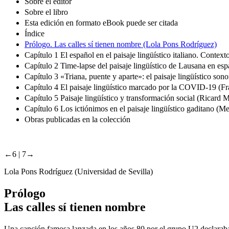
Sobre el editor
Sobre el libro
Esta edición en formato eBook puede ser citada
Índice
Prólogo. Las calles sí tienen nombre (Lola Pons Rodríguez)
Capítulo 1 El español en el paisaje lingüístico italiano. Contex
Capítulo 2 Time-lapse del paisaje lingüístico de Lausana en e
Capítulo 3 «Triana, puente y aparte»: el paisaje lingüístico son
Capítulo 4 El paisaje lingüístico marcado por la COVID-19 (F
Capítulo 5 Paisaje lingüístico y transformación social (Ricard
Capítulo 6 Los ictiónimos en el paisaje lingüístico gaditano (M
Obras publicadas en la colección
←6 | 7→
Lola Pons Rodríguez (Universidad de Sevilla)
Prólogo
Las calles sí tienen nombre
Una canción famosa lanzada en los años 80 por el grupo U2 declaraba