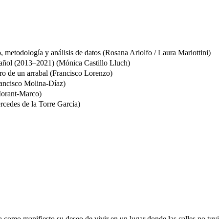
to, metodología y análisis de datos (Rosana Ariolfo / Laura Mariottini)
spañol (2013–2021) (Mónica Castillo Lluch)
oro de un arrabal (Francisco Lorenzo)
rancisco Molina-Díaz)
 Morant-Marco)
ercedes de la Torre García)
 como manifiesto su deseo de vivir en un lugar donde las calles no tu