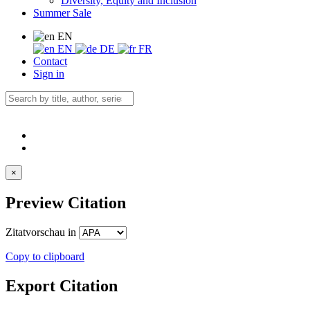
Diversity, Equity and Inclusion
Summer Sale
EN
EN
DE
FR
Contact
Sign in
×
Preview Citation
Zitatvorschau in
Copy to clipboard
Export Citation