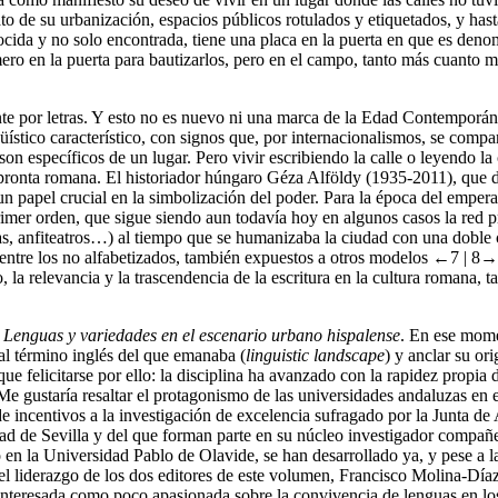
 de su urbanización, espacios públicos rotulados y etiquetados, y hasta
nocida y no solo encontrada, tiene una placa en la puerta en que es denom
mero en la puerta para bautizarlos, pero en el campo, tanto más cuanto m
e por letras. Y esto no es nuevo ni una marca de la Edad Contemporánea
üístico característico, con signos que, por internacionalismos, se compar
 son específicos de un lugar. Pero vivir escribiendo la calle o leyendo 
mpronta romana. El historiador húngaro Géza Alföldy (1935-2011), que ded
 un papel crucial en la simbolización del poder. Para la época del emper
rimer orden, que sigue siendo aun todavía hoy en algunos casos la red 
as, anfiteatros…) al tiempo que se humanizaba la ciudad con una doble 
so entre los no alfabetizados, también expuestos a otros modelos
←7 | 8→
o, la relevancia y la trascendencia de la escritura en la cultura romana,
la. Lenguas y variedades en el escenario urbano hispalense
. En ese momen
al término inglés del que emanaba (
linguistic landscape
) y anclar su or
que felicitarse por ello: la disciplina ha avanzado con la rapidez propia
Me gustaría resaltar el protagonismo de las universidades andaluzas en e
de incentivos a la investigación de excelencia sufragado por la Junta de
dad de Sevilla y del que forman parte en su núcleo investigador compañe
en la Universidad Pablo de Olavide, se han desarrollado ya, y pese a l
 el liderazgo de los dos editores de este volumen, Francisco Molina-Día
n interesada como poco apasionada sobre la convivencia de lenguas en 