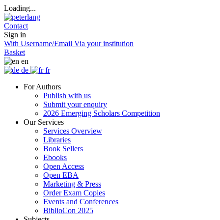
Loading...
Contact
Sign in
With Username/Email
Via your institution
Basket
en
de
fr
For Authors
Publish with us
Submit your enquiry
2026 Emerging Scholars Competition
Our Services
Services Overview
Libraries
Book Sellers
Ebooks
Open Access
Open EBA
Marketing & Press
Order Exam Copies
Events and Conferences
BiblioCon 2025
Subjects