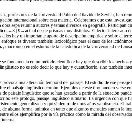
az, profesores de la Universidad Pablo de Olavide de Sevilla, han reuni
igación internacional sobre esta materia. Celebramos que esta investig
bra sepa reunir a autores y temas diversos en geografía. Participan cinco
stico
←8 | 9→
actual desde prismas muy distintos. El lector interesado e
s ellos hay un importante aporte de descripción empírica y sobre el terr
 enfoque es diverso también: lexicológico para el caso de los ictiónimos
z; diacrónico en el estudio de la catedrática de la Universidad de Laus
 se fundamenta en un método científico: hay que describir los hechos y
lingüístico no es solo decir lo que hay y cuantificarlo, sino también int
e provoca una alteración temporal del paisaje. El estudio de ese paisaj
s sobre el paisaje lingüístico común. Ejemplos de este tipo pueden verse 
s de paisaje lingüístico que se han gestado a partir de la situación pan
cribo este prólogo, paisaje lingüístico rutinario. La urgencia con que 
tristemente generalizada y quizá dentro de unos años ya obsoleta. El tra
n, de alguna forma, anímica en tanto que algunos mensajes suman la imp
a entre ellos ejemplifica por la vía práctica cómo la mirada del observad
 interna.