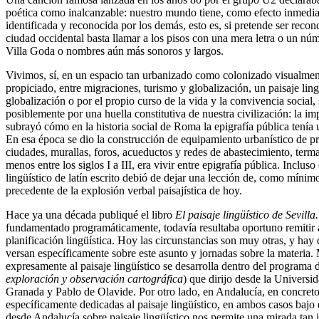
poética como inalcanzable: nuestro mundo tiene, como efecto inmediato
identificada y reconocida por los demás, esto es, si pretende ser reco
ciudad occidental basta llamar a los pisos con una mera letra o un nú
Villa Goda o nombres aún más sonoros y largos.
Vivimos, sí, en un espacio tan urbanizado como colonizado visualment
propiciado, entre migraciones, turismo y globalización, un paisaje ling
globalización o por el propio curso de la vida y la convivencia social,
posiblemente por una huella constitutiva de nuestra civilización: la i
subrayó cómo en la historia social de Roma la epigrafía pública tenía
En esa época se dio la construcción de equipamiento urbanístico de p
ciudades, murallas, foros, acueductos y redes de abastecimiento, term
menos entre los siglos I a III, era vivir entre epigrafía pública. Inclu
lingüístico de latín escrito debió de dejar una lección de, como mínim
precedente de la explosión verbal paisajística de hoy.
Hace ya una década publiqué el libro
El paisaje lingüístico de Sevil
fundamentado programáticamente, todavía resultaba oportuno remitir 
planificación lingüística. Hoy las circunstancias son muy otras, y hay 
versan específicamente sobre este asunto y jornadas sobre la materia. 
expresamente al paisaje lingüístico se desarrolla dentro del programa 
exploración y observación cartográfica
) que dirijo desde la Universi
Granada y Pablo de Olavide. Por otro lado, en Andalucía, en concreto 
específicamente dedicadas al paisaje lingüístico, en ambos casos bajo
desde Andalucía sobre paisaje lingüístico nos permite una mirada ta