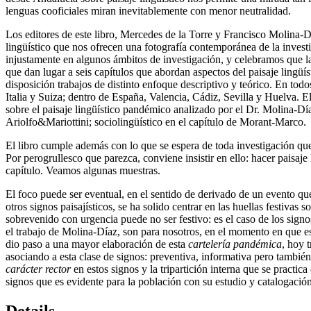
lenguas cooficiales miran inevitablemente con menor neutralidad.
Los editores de este libro, Mercedes de la Torre y Francisco Molina-Dí
lingüístico que nos ofrecen una fotografía contemporánea de la invest
injustamente en algunos ámbitos de investigación, y celebramos que la o
que dan lugar a seis capítulos que abordan aspectos del paisaje lingüí
disposición trabajos de distinto enfoque descriptivo y teórico. En todo
Italia y Suiza; dentro de España, Valencia, Cádiz, Sevilla y Huelva. El
sobre el paisaje lingüístico pandémico analizado por el Dr. Molina-Día
Ariolfo&Mariottini; sociolingüístico en el capítulo de Morant-Marco.
El libro cumple además con lo que se espera de toda investigación que
Por perogrullesco que parezca, conviene insistir en ello: hacer paisaje 
capítulo. Veamos algunas muestras.
El foco puede ser eventual, en el sentido de derivado de un evento qu
otros signos paisajísticos, se ha solido centrar en las huellas festiva
sobrevenido con urgencia puede no ser festivo: es el caso de los signo
el trabajo de Molina-Díaz, son para nosotros, en el momento en que es
dio paso a una mayor elaboración de esta
cartelería pandémica
, hoy 
asociando a esta clase de signos: preventiva, informativa pero tambié
carácter rector
en estos signos y la tripartición interna que se practic
signos que es evidente para la población con su estudio y catalogación
Details