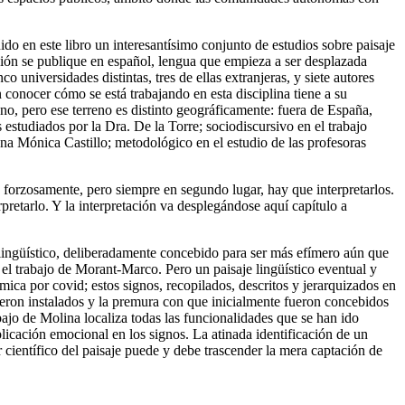
do en este libro un interesantísimo conjunto de estudios sobre paisaje
ación se publique en español, lengua que empieza a ser desplazada
 universidades distintas, tres de ellas extranjeras, y siete autores
n conocer cómo se está trabajando en esta disciplina tiene a su
eno, pero ese terreno es distinto geográficamente: fuera de España,
 estudiados por la Dra. De la Torre; sociodiscursivo en el trabajo
ana Mónica Castillo; metodológico en el estudio de las profesoras
 forzosamente, pero siempre en segundo lugar, hay que interpretarlos.
erpretarlo. Y la interpretación va desplegándose aquí capítulo a
e lingüístico, deliberadamente concebido para ser más efímero aún que
en el trabajo de Morant-Marco. Pero un paisaje lingüístico eventual y
démica por
covid
; estos signos, recopilados, descritos y jerarquizados en
fueron instalados y la premura con que inicialmente fueron concebidos
bajo de Molina localiza todas las funcionalidades que se han ido
licación emocional en los signos. La atinada identificación de un
or científico del paisaje puede y debe trascender la mera captación de