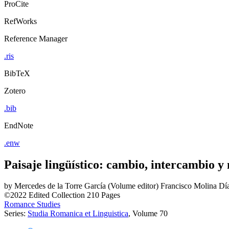
ProCite
RefWorks
Reference Manager
.ris
BibTeX
Zotero
.bib
EndNote
.enw
Paisaje lingüístico: cambio, intercambio y
by
Mercedes de la Torre García (Volume editor)
Francisco Molina Día
©2022
Edited Collection
210 Pages
Romance Studies
Series:
Studia Romanica et Linguistica
, Volume 70