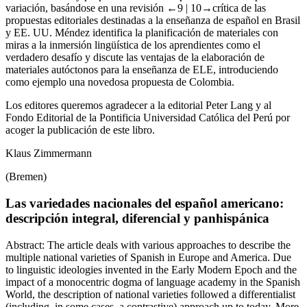
variación, basándose en una revisión
←9 | 10→
crítica de las
propuestas editoriales destinadas a la enseñanza de español en Brasil
y EE. UU. Méndez identifica la planificación de materiales con
miras a la inmersión lingüística de los aprendientes como el
verdadero desafío y discute las ventajas de la elaboración de
materiales autóctonos para la enseñanza de ELE, introduciendo
como ejemplo una novedosa propuesta de Colombia.
Los editores queremos agradecer a la editorial Peter Lang y al
Fondo Editorial de la Pontificia Universidad Católica del Perú por
acoger la publicación de este libro.
Klaus Zimmermann
(Bremen)
Las variedades nacionales del español americano:
descripción integral, diferencial y panhispánica
Abstract:
The article deals with various approaches to describe the
multiple national varieties of Spanish in Europe and America. Due
to linguistic ideologies invented in the Early Modern Epoch and the
impact of a monocentric dogma of language academy in the Spanish
World, the description of national varieties followed a differentialist
(including, in some cases, a contrastive) approach up to today. More