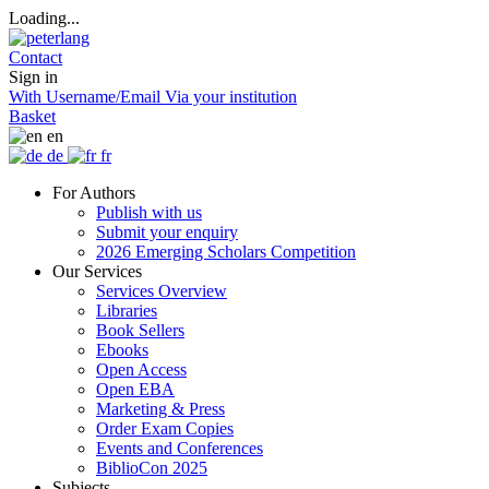
Loading...
Contact
Sign in
With Username/Email
Via your institution
Basket
en
de
fr
For Authors
Publish with us
Submit your enquiry
2026 Emerging Scholars Competition
Our Services
Services Overview
Libraries
Book Sellers
Ebooks
Open Access
Open EBA
Marketing & Press
Order Exam Copies
Events and Conferences
BiblioCon 2025
Subjects