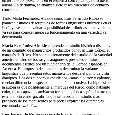
un
tertium comparationis
en el esquema conceptual que discute la
autora
.
En definitiva, se analizan siete casos diferentes de contacto
conceptual.
Tanto Marta Fernández Alcaide como Luis Fernando Rubio se
plantean estudios descriptivos de formas lingüísticas utilizadas en el
Perú, ya sea para evaluar la posibilidad de atribuirlas a una variedad,
ya sea para conocer mejor su funcionamiento en una variedad ya
determinada.
Marta Fernández Alcaide
emprende el estudio histórico discursivo
de un conjunto de manuscritos producidos por Juan Luis López, el
marqués de Risco. No se trata ciertamente del estudio de la variedad
americana, sino de los rasgos aragoneses presentes en estos
documentos escritos por un funcionario de la Corona española en
América. El propósito de la autora es determinar la variante
lingüística que presentan estos manuscritos desde el punto de vista
diatópico. Los dos subcorpus estudiados, cartas al virrey y epítome,
revelan diferencias respecto a la tradición discursiva. La hipótesis de
la autora es que posiblemente el marqués del Risco, como hablante
culto, fuera capaz de cambiar su forma lingüística según el texto que
escribía. Sin embargo, afirma que se necesita un estudio más
profundo de los manuscritos para poder explicar las diferencias
encontradas.
←8 | 9→
Luis Fernando Rubio
se ocupa de la variación pragmático-