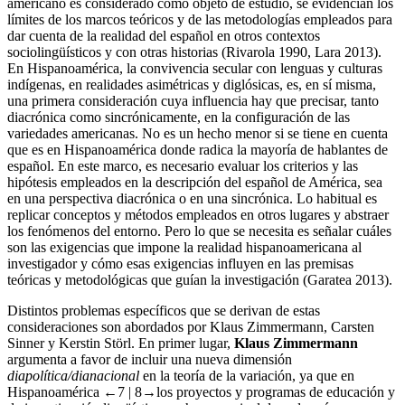
americano es considerado como objeto de estudio, se evidencian los
límites de los marcos teóricos y de las metodologías empleados para
dar cuenta de la realidad del español en otros contextos
sociolingüísticos y con otras historias (Rivarola 1990, Lara 2013).
En Hispanoamérica, la convivencia secular con lenguas y culturas
indígenas, en realidades asimétricas y diglósicas, es, en sí misma,
una primera consideración cuya influencia hay que precisar, tanto
diacrónica como sincrónicamente, en la configuración de las
variedades americanas. No es un hecho menor si se tiene en cuenta
que es en Hispanoamérica donde radica la mayoría de hablantes de
español. En este marco, es necesario evaluar los criterios y las
hipótesis empleados en la descripción del español de América, sea
en una perspectiva diacrónica o en una sincrónica. Lo habitual es
replicar conceptos y métodos empleados en otros lugares y abstraer
los fenómenos del entorno. Pero lo que se necesita es señalar cuáles
son las exigencias que impone la realidad hispanoamericana al
investigador y cómo esas exigencias influyen en las premisas
teóricas y metodológicas que guían la investigación (Garatea 2013).
Distintos problemas específicos que se derivan de estas
consideraciones son abordados por Klaus Zimmermann, Carsten
Sinner y Kerstin Störl. En primer lugar,
Klaus Zimmermann
argumenta a favor de incluir una nueva dimensión
diapolítica/dianacional
en la teoría de la variación, ya que en
Hispanoamérica
←7 | 8→
los proyectos y programas de educación y