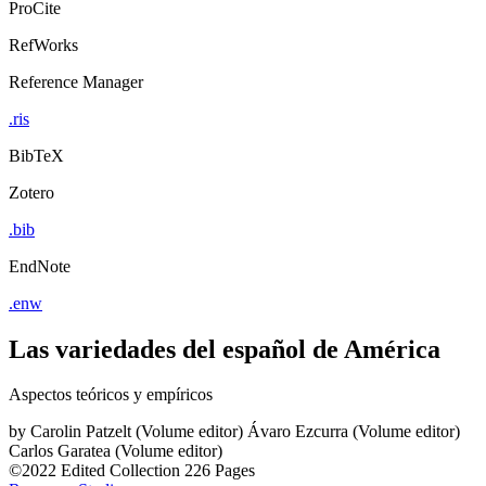
ProCite
RefWorks
Reference Manager
.ris
BibTeX
Zotero
.bib
EndNote
.enw
Las variedades del español de América
Aspectos teóricos y empíricos
by
Carolin Patzelt (Volume editor)
Ávaro Ezcurra (Volume editor)
Carlos Garatea (Volume editor)
©2022
Edited Collection
226 Pages