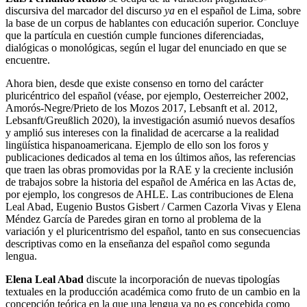
discursiva del marcador del discurso
ya
en el español de Lima, sobre
la base de un corpus de hablantes con educación superior. Concluye
que la partícula en cuestión cumple funciones diferenciadas,
dialógicas o monológicas, según el lugar del enunciado en que se
encuentre.
Ahora bien, desde que existe consenso en torno del carácter
pluricéntrico del español (véase, por ejemplo, Oesterreicher 2002,
Amorós-Negre/Prieto de los Mozos 2017, Lebsanft et al. 2012,
Lebsanft/Greu
ß
lich 2020), la investigación asumió nuevos desafíos
y amplió sus intereses con la finalidad de acercarse a la realidad
lingüística hispanoamericana. Ejemplo de ello son los foros y
publicaciones dedicados al tema en los últimos años, las referencias
que traen las obras promovidas por la RAE y la creciente inclusión
de trabajos sobre la historia del español de América en las Actas de,
por ejemplo, los congresos de AHLE. Las contribuciones de Elena
Leal Abad, Eugenio Bustos Gisbert / Carmen Cazorla Vivas y Elena
Méndez García de Paredes giran en torno al problema de la
variación y el pluricentrismo del español, tanto en sus consecuencias
descriptivas como en la enseñanza del español como segunda
lengua.
Elena Leal Abad
discute la incorporación de nuevas tipologías
textuales en la producción académica como fruto de un cambio en la
concepción teórica en la que una lengua ya no es concebida como