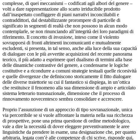
complesse, di quei meccanismi – codificati agli albori del genere –
volti a dare rappresentazione allo scarto irriducibile prodotto
dall’inaspettato confliggere di piani narrativi inconciliabili e
contraddittori, dal destabilizzante prorompere di particelle di
significato in segmenti di realtà che non possono in alcun modo
contemplarle, se non rinunciando all’integrità dei loro paradigmi di
riferimento. Il concetto di
invasione
, inteso come il violento
sovrapporsi di fronti altrimenti incomunicanti e mutualmente
escludenti, si presenta, in tal senso, anche alla luce della sua capacità
di dialogare con le più avvertite acquisizioni del recente panorama
teorico, il più adatto a esprimere quel dualismo di termini alla base
delle dinamiche contrastive del genere, a condensarne le logiche
costitutive e a ricondurre a comuni strategie testuali quelle ricorsività
e quelle divergenze che definiscono storicamente il fitto dialogare
delle diverse traiettorie su cui il fantastico si dispiega, in un’ottica
che restituisce il fenomeno alla sua dimensione di ampio e articolato
sistema letterario transnazionale, dimensione che il processo di
rinnovamento novecentesco sembra consolidare e accrescere.
Proprio l’assunzione di un approccio di tipo sovranazionale, unica
via percorribile se si vuole affrontare la materia nella sua ricchezza
di prospettive, pone una prima questione di ordine metodologico,
vale a dire la necessità di dover eleggere preventivamente le aree
linguistiche da prendere in esame, una designazione che, per quanto
arbitraria, legata com’è alle competenze di chi scrive, risponde qui,