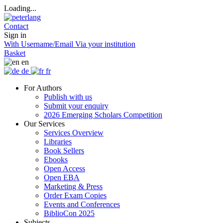
Loading...
Contact
Sign in
With Username/Email
Via your institution
Basket
en
de
fr
For Authors
Publish with us
Submit your enquiry
2026 Emerging Scholars Competition
Our Services
Services Overview
Libraries
Book Sellers
Ebooks
Open Access
Open EBA
Marketing & Press
Order Exam Copies
Events and Conferences
BiblioCon 2025
Subjects