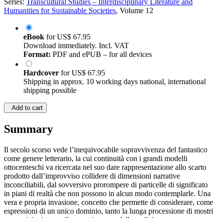
Series:
Transcultural Studies – Interdisciplinary Literature and
Humanities for Sustainable Societies
, Volume 12
eBook
for
US$ 67.95
Download immediately. Incl. VAT
Format:
PDF and ePUB – for all devices
Hardcover
for
US$ 67.95
Shipping in approx. 10 working days national, international
shipping possible
Add to cart
Summary
Il secolo scorso vede l’inequivocabile sopravvivenza del fantastico
come genere letterario, la cui continuità con i grandi modelli
ottocenteschi va ricercata nel suo dare rappresentazione allo scarto
prodotto dall’improvviso collidere di dimensioni narrative
inconciliabili, dal sovversivo prorompere di particelle di significato
in piani di realtà che non possono in alcun modo contemplarle. Una
vera e propria invasione, concetto che permette di considerare, come
espressioni di un unico dominio, tanto la lunga processione di mostri