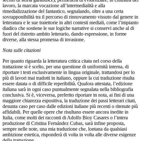
lavoro, la marcata vocazione all’intermedialità e alla
rimedializzazione del fantastico, segnalando, oltre a una certa
sovrapponibilità tra il percorso di rinnovamento vissuto dal genere in
letteratura e le sue traiettorie in altri contesti mediali, come l’impianto
diadico che sostiene le sue logiche narrative si conservi anche al di
fuori del ristretto ambito letterario, dando espressione, in forme
diverse, alla stessa promessa di invasione.
Nota sulle citazioni
Per quanto riguarda la letteratura critica citata nel corso della
trattazione si è scelto, per una questione di uniformità interna, di
riportare i testi esclusivamente in lingua originale, trattandosi per lo
più di lavori mai tradotti in italiano, oppure la cui traduzione risulta
essere datata o di difficile reperibilità. Qualora attestata, l’edizione
italiana sarà in ogni caso puntualmente segnalata nella bibliografia
conclusiva. Si è, viceversa, preferito riportare in nota, ai fini di una
maggiore chiarezza espositiva, la traduzione dei passi letterari citati,
desunta caso per caso dalle edizioni italiane più recenti o ritenute più
affidabili. Per quelle opere che risultano essere ancora inedite in
Italia, come molti dei racconti di Adolfo Bioy Casares o l’intera
produzione di Cristina Fernández Cubas, sarà infine proposta,
sempre nelle note, una mia traduzione che, lontana da qualsiasi
ambizione estetica, risponderà di volta in volta alle diverse esigenze
della trattazione.