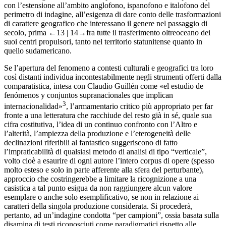
con l’estensione all’ambito anglofono, ispanofono e italofono del
perimetro di indagine, all’esigenza di dare conto delle trasformazioni
di carattere geografico che interessano il genere nel passaggio di
secolo, prima
←13 | 14→
fra tutte il trasferimento oltreoceano dei
suoi centri propulsori, tanto nel territorio statunitense quanto in
quello sudamericano.
Se l’apertura del fenomeno a contesti culturali e geografici tra loro
così distanti individua incontestabilmente negli strumenti offerti dalla
comparatistica, intesa con Claudio Guillén come «el estudio de
fenómenos y conjuntos supranacionales que implican
3
internacionalidad»
, l’armamentario critico più appropriato per far
fronte a una letteratura che racchiude del resto già in sé, quale sua
cifra costitutiva, l’idea di un continuo confronto con l’Altro e
l’alterità, l’ampiezza della produzione e l’eterogeneità delle
declinazioni riferibili al fantastico suggeriscono di fatto
l’impraticabilità di qualsiasi metodo di analisi di tipo “verticale”,
volto cioè a esaurire di ogni autore l’intero corpus di opere (spesso
molto esteso e solo in parte afferente alla sfera del perturbante),
approccio che costringerebbe a limitare la ricognizione a una
casistica a tal punto esigua da non raggiungere alcun valore
esemplare o anche solo esemplificativo, se non in relazione ai
caratteri della singola produzione considerata. Si procederà,
pertanto, ad un’indagine condotta “per campioni”, ossia basata sulla
disamina di testi riconosciuti come paradigmatici rispetto alle