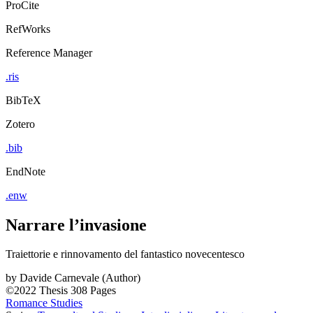
ProCite
RefWorks
Reference Manager
.ris
BibTeX
Zotero
.bib
EndNote
.enw
Narrare l’invasione
Traiettorie e rinnovamento del fantastico novecentesco
by
Davide Carnevale (Author)
©2022
Thesis
308 Pages
Romance Studies