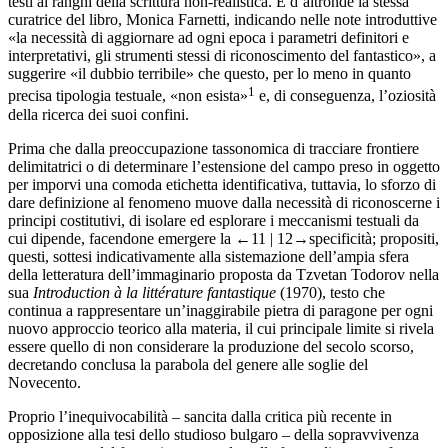
testi ai ranghi della scrittura non-realistica. È d’altronde la stessa
curatrice del libro, Monica Farnetti, indicando nelle note introduttive
«la necessità di aggiornare ad ogni epoca i parametri definitori e
interpretativi, gli strumenti stessi di riconoscimento del fantastico», a
suggerire «il dubbio terribile» che questo, per lo meno in quanto
1
precisa tipologia testuale, «non esista»
e, di conseguenza, l’oziosità
della ricerca dei suoi confini.
Prima che dalla preoccupazione tassonomica di tracciare frontiere
delimitatrici o di determinare l’estensione del campo preso in oggetto
per imporvi una comoda etichetta identificativa, tuttavia, lo sforzo di
dare definizione al fenomeno muove dalla necessità di riconoscerne i
principi costitutivi, di isolare ed esplorare i meccanismi testuali da
cui dipende, facendone emergere la
←11 | 12→
specificità; propositi,
questi, sottesi indicativamente alla sistemazione dell’ampia sfera
della letteratura dell’immaginario proposta da Tzvetan Todorov nella
sua
Introduction à la littérature fantastique
(1970), testo che
continua a rappresentare un’inaggirabile pietra di paragone per ogni
nuovo approccio teorico alla materia, il cui principale limite si rivela
essere quello di non considerare la produzione del secolo scorso,
decretando conclusa la parabola del genere alle soglie del
Novecento.
Proprio l’inequivocabilità – sancita dalla critica più recente in
opposizione alla tesi dello studioso bulgaro – della sopravvivenza