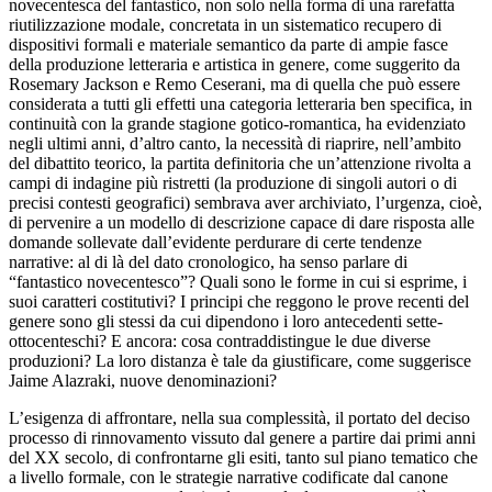
novecentesca del fantastico, non solo nella forma di una rarefatta
riutilizzazione modale, concretata in un sistematico recupero di
dispositivi formali e materiale semantico da parte di ampie fasce
della produzione letteraria e artistica in genere, come suggerito da
Rosemary Jackson e Remo Ceserani, ma di quella che può essere
considerata a tutti gli effetti una categoria letteraria ben specifica, in
continuità con la grande stagione gotico-romantica, ha evidenziato
negli ultimi anni, d’altro canto, la necessità di riaprire, nell’ambito
del dibattito teorico, la partita definitoria che un’attenzione rivolta a
campi di indagine più ristretti (la produzione di singoli autori o di
precisi contesti geografici) sembrava aver archiviato, l’urgenza, cioè,
di pervenire a un modello di descrizione capace di dare risposta alle
domande sollevate dall’evidente perdurare di certe tendenze
narrative: al di là del dato cronologico, ha senso parlare di
“fantastico novecentesco”? Quali sono le forme in cui si esprime, i
suoi caratteri costitutivi? I principi che reggono le prove recenti del
genere sono gli stessi da cui dipendono i loro antecedenti sette-
ottocenteschi? E ancora: cosa contraddistingue le due diverse
produzioni? La loro distanza è tale da giustificare, come suggerisce
Jaime Alazraki, nuove denominazioni?
L’esigenza di affrontare, nella sua complessità, il portato del deciso
processo di rinnovamento vissuto dal genere a partire dai primi anni
del XX secolo, di confrontarne gli esiti, tanto sul piano tematico che
a livello formale, con le strategie narrative codificate dal canone