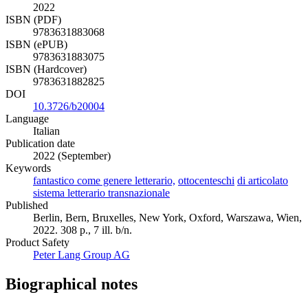
2022
ISBN (PDF)
9783631883068
ISBN (ePUB)
9783631883075
ISBN (Hardcover)
9783631882825
DOI
10.3726/b20004
Language
Italian
Publication date
2022 (September)
Keywords
fantastico come genere letterario,
ottocenteschi
di articolato
sistema letterario transnazionale
Published
Berlin, Bern, Bruxelles, New York, Oxford, Warszawa, Wien,
2022. 308 p., 7 ill. b/n.
Product Safety
Peter Lang Group AG
Biographical notes