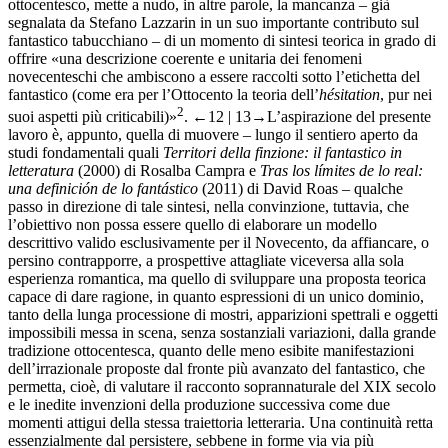
ottocentesco, mette a nudo, in altre parole, la mancanza – già
segnalata da Stefano Lazzarin in un suo importante contributo sul
fantastico tabucchiano – di un momento di sintesi teorica in grado di
offrire «una descrizione coerente e unitaria dei fenomeni
novecenteschi che ambiscono a essere raccolti sotto l’etichetta del
fantastico (come era per l’Ottocento la teoria dell’
hésitation
, pur nei
2
suoi aspetti più criticabili)»
.
←12 | 13→
L’aspirazione del presente
lavoro è, appunto, quella di muovere – lungo il sentiero aperto da
studi fondamentali quali
Territori della finzione: il fantastico in
letteratura
(2000) di Rosalba Campra e
Tras los límites de lo real:
una definición de lo fantástico
(2011) di David Roas – qualche
passo in direzione di tale sintesi, nella convinzione, tuttavia, che
l’obiettivo non possa essere quello di elaborare un modello
descrittivo valido esclusivamente per il Novecento, da affiancare, o
persino contrapporre, a prospettive attagliate viceversa alla sola
esperienza romantica, ma quello di sviluppare una proposta teorica
capace di dare ragione, in quanto espressioni di un unico dominio,
tanto della lunga processione di mostri, apparizioni spettrali e oggetti
impossibili messa in scena, senza sostanziali variazioni, dalla grande
tradizione ottocentesca, quanto delle meno esibite manifestazioni
dell’irrazionale proposte dal fronte più avanzato del fantastico, che
permetta, cioè, di valutare il racconto soprannaturale del XIX secolo
e le inedite invenzioni della produzione successiva come due
momenti attigui della stessa traiettoria letteraria. Una continuità retta
essenzialmente dal persistere, sebbene in forme via via più