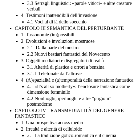
3.3 Serragli linguistici: «parole-viticci» e altre creature
verbali
4. Testimoni inattendibili dell’invasione
4.1 Voci al di là dello specchio
CAPITOLO III SEMANTICA DEL PERTURBANTE
1. Tassonomie (im)possibili
2. Evoluzioni e involuzioni mostruose
2.1. Dalla parte del mostro
2.2 Nuovi bestiari fantastici del Novecento
3. Oggetti mediatori e disgregatori di realtà
3.1 Alterità di plastica e orrori a benzina
3.1.1 Telefonate dall’altrove
4. (A)spazialità e (a)temporalità della narrazione fantastica
4.1 «It’s all so motherly»: l’enclosure fantastica come
dimensione femminile
4.2 Nonluoghi, iperluoghi e altre “prigioni”
postmoderne
CAPITOLO IV TRANSMEDIALITÀ DEL GENERE
FANTASTICO
1. Una prospettiva across media
2. Irrealtà e alterità di celluloide
2.1 La tradizione gotico-romantica e il cinema