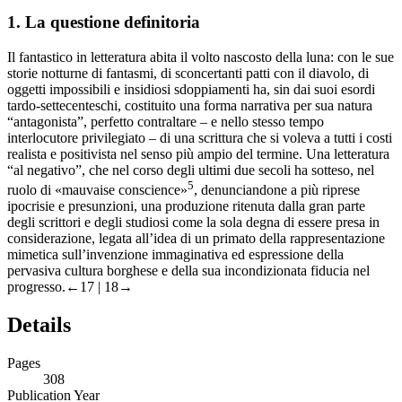
1.
La questione definitoria
Il fantastico in letteratura abita il volto nascosto della luna: con le sue
storie notturne di fantasmi, di sconcertanti patti con il diavolo, di
oggetti impossibili e insidiosi sdoppiamenti ha, sin dai suoi esordi
tardo-settecenteschi, costituito una forma narrativa per sua natura
“antagonista”, perfetto contraltare – e nello stesso tempo
interlocutore privilegiato – di una scrittura che si voleva a tutti i costi
realista e positivista nel senso più ampio del termine. Una letteratura
“al negativo”, che nel corso degli ultimi due secoli ha sotteso, nel
5
ruolo di «mauvaise conscience»
, denunciandone a più riprese
ipocrisie e presunzioni, una produzione ritenuta dalla gran parte
degli scrittori e degli studiosi come la sola degna di essere presa in
considerazione, legata all’idea di un primato della rappresentazione
mimetica sull’invenzione immaginativa ed espressione della
pervasiva cultura borghese e della sua incondizionata fiducia nel
progresso.
←17 | 18→
Details
Pages
308
Publication Year