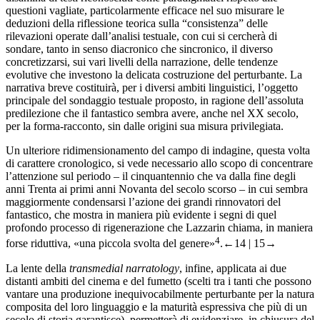
questioni vagliate, particolarmente efficace nel suo misurare le
deduzioni della riflessione teorica sulla “consistenza” delle
rilevazioni operate dall’analisi testuale, con cui si cercherà di
sondare, tanto in senso diacronico che sincronico, il diverso
concretizzarsi, sui vari livelli della narrazione, delle tendenze
evolutive che investono la delicata costruzione del perturbante. La
narrativa breve costituirà, per i diversi ambiti linguistici, l’oggetto
principale del sondaggio testuale proposto, in ragione dell’assoluta
predilezione che il fantastico sembra avere, anche nel XX secolo,
per la forma-racconto, sin dalle origini sua misura privilegiata.
Un ulteriore ridimensionamento del campo di indagine, questa volta
di carattere cronologico, si vede necessario allo scopo di concentrare
l’attenzione sul periodo – il cinquantennio che va dalla fine degli
anni Trenta ai primi anni Novanta del secolo scorso – in cui sembra
maggiormente condensarsi l’azione dei grandi rinnovatori del
fantastico, che mostra in maniera più evidente i segni di quel
profondo processo di rigenerazione che Lazzarin chiama, in maniera
4
forse riduttiva, «una piccola svolta del genere»
.
←14 | 15→
La lente della
transmedial narratology
, infine, applicata ai due
distanti ambiti del cinema e del fumetto (scelti tra i tanti che possono
vantare una produzione inequivocabilmente perturbante per la natura
composita del loro linguaggio e la maturità espressiva che più di un
secolo di storia garantisce), permetterà di evidenziare, in chiusura del