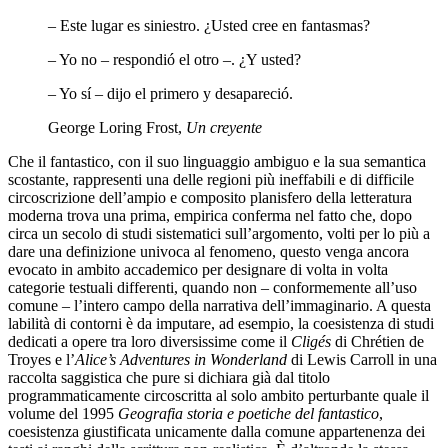
– Este lugar es siniestro. ¿Usted cree en fantasmas?
– Yo no – respondió el otro –. ¿Y usted?
– Yo sí – dijo el primero y desapareció.
George Loring Frost,
Un creyente
Che il fantastico, con il suo linguaggio ambiguo e la sua semantica
scostante, rappresenti una delle regioni più ineffabili e di difficile
circoscrizione dell’ampio e composito planisfero della letteratura
moderna trova una prima, empirica conferma nel fatto che, dopo
circa un secolo di studi sistematici sull’argomento, volti per lo più a
dare una definizione univoca al fenomeno, questo venga ancora
evocato in ambito accademico per designare di volta in volta
categorie testuali differenti, quando non – conformemente all’uso
comune – l’intero campo della narrativa dell’immaginario. A questa
labilità di contorni è da imputare, ad esempio, la coesistenza di studi
dedicati a opere tra loro diversissime come il
Cligés
di Chrétien de
Troyes e l’
Alice’s Adventures in Wonderland
di Lewis Carroll in una
raccolta saggistica che pure si dichiara già dal titolo
programmaticamente circoscritta al solo ambito perturbante quale il
volume del 1995
Geografia storia e poetiche del fantastico
,
coesistenza giustificata unicamente dalla comune appartenenza dei