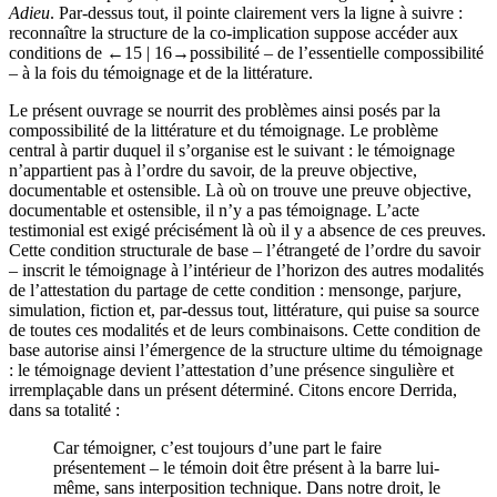
serment et du parjure, de la vérité et du mensonge évoqués dans
Adieu
. Par-dessus tout, il pointe clairement vers la ligne à suivre :
reconnaître la structure de la co-implication suppose accéder aux
conditions de
←15 | 16→
possibilité – de l’essentielle compossibilité
– à la fois du témoignage et de la littérature.
Le présent ouvrage se nourrit des problèmes ainsi posés par la
compossibilité de la littérature et du témoignage. Le problème
central à partir duquel il s’organise est le suivant : le témoignage
n’appartient pas à l’ordre du savoir, de la preuve objective,
documentable et ostensible. Là où on trouve une preuve objective,
documentable et ostensible, il n’y a pas témoignage. L’acte
testimonial est exigé précisément là où il y a absence de ces preuves.
Cette condition structurale de base – l’étrangeté de l’ordre du savoir
– inscrit le témoignage à l’intérieur de l’horizon des autres modalités
de l’attestation du partage de cette condition : mensonge, parjure,
simulation, fiction et, par-dessus tout, littérature, qui puise sa source
de toutes ces modalités et de leurs combinaisons. Cette condition de
base autorise ainsi l’émergence de la structure ultime du témoignage
: le témoignage devient l’attestation d’une présence singulière et
irremplaçable dans un présent déterminé. Citons encore Derrida,
dans sa totalité :
Car témoigner, c’est toujours d’une part le faire
présentement – le témoin doit être présent à la barre lui-