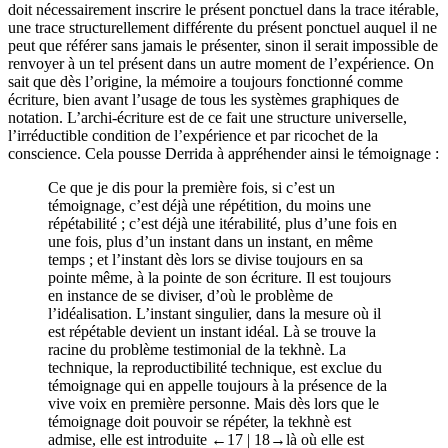
temporelle par laquelle elle se constitue comme telle, l’expérience
doit nécessairement inscrire le présent ponctuel dans la trace itérable,
une trace structurellement différente du présent ponctuel auquel il ne
peut que référer sans jamais le présenter, sinon il serait impossible de
renvoyer à un tel présent dans un autre moment de l’expérience. On
sait que dès l’origine, la mémoire a toujours fonctionné comme
écriture, bien avant l’usage de tous les systèmes graphiques de
notation. L’archi-écriture est de ce fait une structure universelle,
l’irréductible condition de l’expérience et par ricochet de la
conscience. Cela pousse Derrida à appréhender ainsi le témoignage :
Ce que je dis pour la première fois, si c’est un
témoignage, c’est déjà une répétition, du moins une
répétabilité ; c’est déjà une itérabilité, plus d’une fois en
une fois, plus d’un instant dans un instant, en même
temps ; et l’instant dès lors se divise toujours en sa
pointe même, à la pointe de son écriture. Il est toujours
en instance de se diviser, d’où le problème de
l’idéalisation. L’instant singulier, dans la mesure où il
est répétable devient un instant idéal. Là se trouve la
racine du problème testimonial de la tekhnè. La
technique, la reproductibilité technique, est exclue du
témoignage qui en appelle toujours à la présence de la
vive voix en première personne. Mais dès lors que le
témoignage doit pouvoir se répéter, la tekhnè est