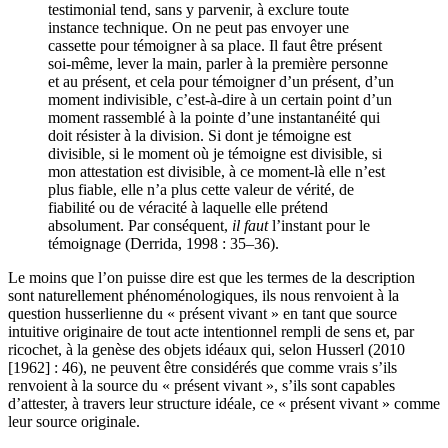
même, sans interposition technique. Dans notre droit, le
testimonial tend, sans y parvenir, à exclure toute
instance technique. On ne peut pas envoyer une
cassette pour témoigner à sa place. Il faut être présent
soi-même, lever la main, parler à la première personne
et au présent, et cela pour témoigner d’un présent, d’un
moment indivisible, c’est-à-dire à un certain point d’un
moment rassemblé à la pointe d’une instantanéité qui
doit résister à la division. Si dont je témoigne est
divisible, si le moment où je témoigne est divisible, si
mon attestation est divisible, à ce moment-là elle n’est
plus fiable, elle n’a plus cette valeur de vérité, de
fiabilité ou de véracité à laquelle elle prétend
absolument. Par conséquent,
il faut
l’instant pour le
témoignage (Derrida, 1998 : 35–36).
Le moins que l’on puisse dire est que les termes de la description
sont naturellement phénoménologiques, ils nous renvoient à la
question husserlienne du « présent vivant » en tant que source
intuitive originaire de tout acte intentionnel rempli de sens et, par
ricochet, à la genèse des objets idéaux qui, selon Husserl (2010
[1962] : 46), ne peuvent être considérés que comme vrais s’ils
renvoient à la source du « présent vivant », s’ils sont capables
d’attester, à travers leur structure idéale, ce « présent vivant » comme
leur source originale.