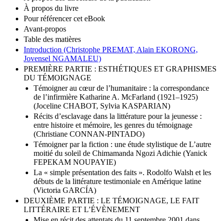
À propos des directeurs de la publication
À propos du livre
Pour référencer cet eBook
Avant-propos
Table des matières
Introduction (Christophe PREMAT, Alain EKORONG,
Jovensel NGAMALEU)
PREMIÈRE PARTIE : ESTHÉTIQUES ET GRAPHISMES
DU TÉMOIGNAGE
Témoigner au cœur de l’humanitaire : la correspondance
de l’infirmière Katharine A. McFarland (1921–1925)
(Joceline CHABOT, Sylvia KASPARIAN)
Récits d’esclavage dans la littérature pour la jeunesse :
entre histoire et mémoire, les genres du témoignage
(Christiane CONNAN-PINTADO)
Témoigner par la fiction : une étude stylistique de L’autre
moitié du soleil de Chimamanda Ngozi Adichie (Yanick
FEPEKAM NOUPAYIE)
La « simple présentation des faits ». Rodolfo Walsh et les
débuts de la littérature testimoniale en Amérique latine
(Victoria GARCÍA)
DEUXIÈME PARTIE : LE TÉMOIGNAGE, LE FAIT
LITTÉRAIRE ET L’ÉVÈNEMENT