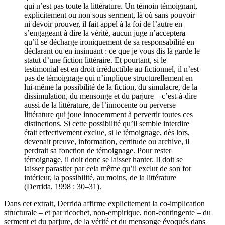
qui se donne comme fiction, simulation ou simulacre, et
qui n’est pas toute la littérature. Un témoin témoignant,
explicitement ou non sous serment, là où sans pouvoir
ni devoir prouver, il fait appel à la foi de l’autre en
s’engageant à dire la vérité, aucun juge n’acceptera
qu’il se décharge ironiquement de sa responsabilité en
déclarant ou en insinuant : ce que je vous dis là garde le
statut d’une fiction littéraire. Et pourtant, si le
testimonial est en droit irréductible au fictionnel, il n’est
pas de témoignage qui n’implique structurellement en
lui-même la possibilité de la fiction, du simulacre, de la
dissimulation, du mensonge et du parjure – c’est-à-dire
aussi de la littérature, de l’innocente ou perverse
littérature qui joue innocemment à pervertir toutes ces
distinctions. Si cette possibilité qu’il semble interdire
était effectivement exclue, si le témoignage, dès lors,
devenait preuve, information, certitude ou archive, il
perdrait sa fonction de témoignage. Pour rester
témoignage, il doit donc se laisser hanter. Il doit se
laisser parasiter par cela même qu’il exclut de son for
intérieur, la possibilité, au moins, de la littérature
(Derrida, 1998 : 30–31).
Dans cet extrait, Derrida affirme explicitement la co-implication
structurale – et par ricochet, non-empirique, non-contingente – du