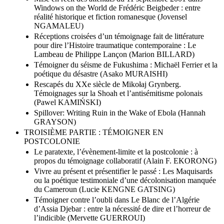
Mise en récit des attentats du 11 septembre 2001 dans
Windows on the World de Frédéric Beigbeder : entre
réalité historique et fiction romanesque (Jovensel
NGAMALEU)
Réceptions croisées d’un témoignage fait de littérature
pour dire l’Histoire traumatique contemporaine : Le
Lambeau de Philippe Lançon (Marion BILLARD)
Témoigner du séisme de Fukushima : Michaël Ferrier et la
poétique du désastre (Asako MURAISHI)
Rescapés du XXe siècle de Mikołaj Grynberg.
Témoignages sur la Shoah et l’antisémitisme polonais
(Pawel KAMIŃSKI)
Spillover: Writing Ruin in the Wake of Ebola (Hannah
GRAYSON)
TROISIÈME PARTIE : TÉMOIGNER EN
POSTCOLONIE
Le paratexte, l’évènement-limite et la postcolonie : à
propos du témoignage collaboratif (Alain F. EKORONG)
Vivre au présent et présentifier le passé : Les Maquisards
ou la poétique testimoniale d’une décolonisation manquée
du Cameroun (Lucie KENGNE GATSING)
Témoigner contre l’oubli dans Le Blanc de l’Algérie
d’Assia Djebar : entre la nécessité de dire et l’horreur de