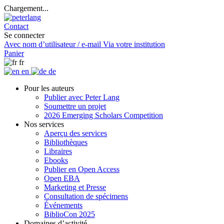
Chargement...
Contact
Se connecter
Avec nom d’utilisateur / e-mail
Via votre institution
Panier
fr
en
de
Pour les auteurs
Publier avec Peter Lang
Soumettre un projet
2026 Emerging Scholars Competition
Nos services
Aperçu des services
Bibliothèques
Libraires
Ebooks
Publier en Open Access
Open EBA
Marketing et Presse
Consultation de spécimens
Événements
BiblioCon 2025
Domaines d’activité