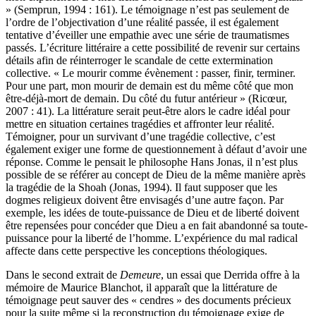
mon expérience. De mes liens avec la mémoire de la mort, à jamais
» (Semprun, 1994 : 161). Le témoignage n’est pas seulement de
l’ordre de l’objectivation d’une réalité passée, il est également
tentative d’éveiller une empathie avec une série de traumatismes
passés. L’écriture littéraire a cette possibilité de revenir sur certains
détails afin de réinterroger le scandale de cette extermination
collective. « Le mourir comme évènement : passer, finir, terminer.
Pour une part, mon mourir de demain est du même côté que mon
être-déjà-mort de demain. Du côté du futur antérieur » (Ricœur,
2007 : 41). La littérature serait peut-être alors le cadre idéal pour
mettre en situation certaines tragédies et affronter leur réalité.
Témoigner, pour un survivant d’une tragédie collective, c’est
également exiger une forme de questionnement à défaut d’avoir une
réponse. Comme le pensait le philosophe Hans Jonas, il n’est plus
possible de se référer au concept de Dieu de la même manière après
la tragédie de la Shoah (Jonas, 1994). Il faut supposer que les
dogmes religieux doivent être envisagés d’une autre façon. Par
exemple, les idées de toute-puissance de Dieu et de liberté doivent
être repensées pour concéder que Dieu a en fait abandonné sa toute-
puissance pour la liberté de l’homme. L’expérience du mal radical
affecte dans cette perspective les conceptions théologiques.
Dans le second extrait de
Demeure
, un essai que Derrida offre à la
mémoire de Maurice Blanchot, il apparaît que la littérature de
témoignage peut sauver des « cendres » des documents précieux