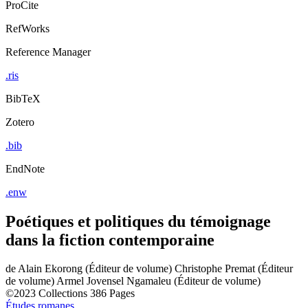
ProCite
RefWorks
Reference Manager
.ris
BibTeX
Zotero
.bib
EndNote
.enw
Poétiques et politiques du témoignage
dans la fiction contemporaine
de
Alain Ekorong (Éditeur de volume)
Christophe Premat (Éditeur
de volume)
Armel Jovensel Ngamaleu (Éditeur de volume)
©2023
Collections
386 Pages