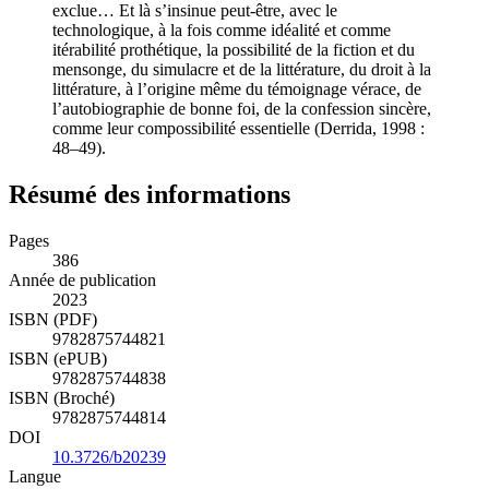
admise, elle est introduite
←17 | 18→
là où elle est
exclue… Et là s’insinue peut-être, avec le
technologique, à la fois comme idéalité et comme
itérabilité prothétique, la possibilité de la fiction et du
mensonge, du simulacre et de la littérature, du droit à la
littérature, à l’origine même du témoignage vérace, de
l’autobiographie de bonne foi, de la confession sincère,
comme leur compossibilité essentielle (Derrida, 1998 :
48–49).
Résumé des informations
Pages
386
Année de publication
2023
ISBN (PDF)
9782875744821
ISBN (ePUB)
9782875744838
ISBN (Broché)
9782875744814
DOI
10.3726/b20239