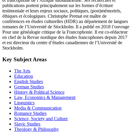
Ngamaleu s’intéresse aux littératures française (XXe-XXIe siècles)
et francophone de l’Afrique subsaharienne. Ses recherches et
publications portent principalement sur les formes d’écriture
testimoniale et leurs enjeux sociaux, politiques, (post)mémoriels,
éthiques et écologiques. Christophe Premat est maître de
conférences en études culturelles (HDR) au département de langues
romanes de l’Université de Stockholm. Il a publié en 2018 l’ouvrage
Pour une généalogie critique de la Francophonie. Il est co-rédacteur
en chef de la Revue nordique des études francophones depuis 2017
et est directeur du centre d’études canadiennes de l’Université de
Stockholm.
Key Subject Areas
The Arts
Education
English Studies
German Studies
History & Political Science
Law, Economics & Management
Linguistics
Media & Communication
Romance Studies
Science, Society and Culture
Slavic Studies