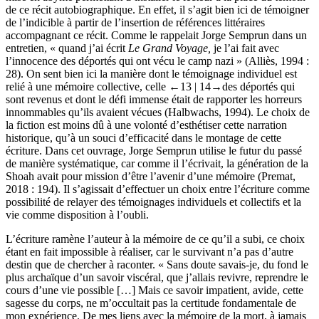
mise en abyme permettant d’installer le lecteur à la place du témoin
de ce récit autobiographique. En effet, il s’agit bien ici de témoigner
de l’indicible à partir de l’insertion de références littéraires
accompagnant ce récit. Comme le rappelait Jorge Semprun dans un
entretien, « quand j’ai écrit
Le Grand Voyage,
je l’ai fait avec
l’innocence des déportés qui ont vécu le camp nazi » (Alliès, 1994 :
28). On sent bien ici la manière dont le témoignage individuel est
relié à une mémoire collective, celle
←13 | 14→
des déportés qui
sont revenus et dont le défi immense était de rapporter les horreurs
innommables qu’ils avaient vécues (Halbwachs, 1994). Le choix de
la fiction est moins dû à une volonté d’esthétiser cette narration
historique, qu’à un souci d’efficacité dans le montage de cette
écriture. Dans cet ouvrage, Jorge Semprun utilise le futur du passé
de manière systématique, car comme il l’écrivait, la génération de la
Shoah avait pour mission d’être l’avenir d’une mémoire (Premat,
2018 : 194). Il s’agissait d’effectuer un choix entre l’écriture comme
possibilité de relayer des témoignages individuels et collectifs et la
vie comme disposition à l’oubli.
L’écriture ramène l’auteur à la mémoire de ce qu’il a subi, ce choix
étant en fait impossible à réaliser, car le survivant n’a pas d’autre
destin que de chercher à raconter. « Sans doute savais-je, du fond le
plus archaïque d’un savoir viscéral, que j’allais revivre, reprendre le
cours d’une vie possible […] Mais ce savoir impatient, avide, cette
sagesse du corps, ne m’occultait pas la certitude fondamentale de