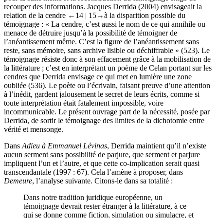
pour la suite même si la reconstruction du témoignage exige de
recouper des informations. Jacques Derrida (2004) envisageait la
relation de la cendre
←14 | 15→
à la disparition possible du
témoignage : « La cendre, c’est aussi le nom de ce qui annihile ou
menace de détruire jusqu’à la possibilité de témoigner de
l’anéantissement même. C’est la figure de l’anéantissement sans
reste, sans mémoire, sans archive lisible ou déchiffrable » (523). Le
témoignage résiste donc à son effacement grâce à la mobilisation de
la littérature ; c’est en interprétant un poème de Celan portant sur les
cendres que Derrida envisage ce qui met en lumière une zone
oubliée (536). Le poète ou l’écrivain, faisant preuve d’une attention
à l’inédit, gardent jalousement le secret de leurs écrits, comme si
toute interprétation était fatalement impossible, voire
incommunicable. Le présent ouvrage part de la nécessité, posée par
Derrida, de sortir le témoignage des limites de la dichotomie entre
vérité et mensonge.
Dans
Adieu à Emmanuel Lévinas
, Derrida maintient qu’il n’existe
aucun serment sans possibilité de parjure, que serment et parjure
impliquent l’un et l’autre, et que cette co-implication serait quasi
transcendantale (1997 : 67). Cela l’amène à proposer, dans
Demeure
, l’analyse suivante. Citons-le dans sa totalité :
Dans notre tradition juridique européenne, un
témoignage devrait rester étranger à la littérature, à ce