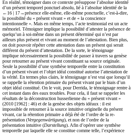
En réalité, témoigner dans ce contexte présuppose l’absolue identité
d’un présent temporel ponctuel absolu, lié à l’absolue identité de la
←16 | 17→
présence elle-même, elle-même ponctuelle, c’est-à-dire,
la possibilité du « présent vivant » et de « la conscience
intentionnelle ». Mais en même temps, l’acte testimonial est un acte
mémoriel. Témoigner implique la possibilité d’attester la présence de
quelqu’un à soi-même dans un présent déterminé qui n’est par
ailleurs plus présent et vivant au moment de l’attestation. Bien plus,
on doit pouvoir répéter cette attestation dans un présent qui serait
différent du présent d’attestation. De la sorte, le témoignage
implique nécessairement la possibilité de passer à travers sa genèse
pour retourner au présent vivant constituant sa source originale.
Seule la possibilité d’une synthèse temporelle entre la constitution
d’un présent vivant et l’objet idéal constitué autorise l’attestation de
la vérité. En termes plus clairs, le témoignage n’est vrai que lorsqu’il
se rappelle la rétention primaire du présent vivant par le biais d’un
objet idéal constitué. On le voit, pour Derrida, le témoignage rentre à
cet instant dans des eaux troubles. Pour cela, il faut se rappeler les
résultats de la déconstruction husserlienne du « présent vivant »
(2010 [1962] : 46) et de la genèse des objets idéaux : il est
impossible de retourner à la source intuitive originelle du présent
vivant, car la rétention primaire a déjà été de l’ordre de la re-
présentation (
Vergegenwärtigung
), et non de l’ordre de la
présentation intuitive (
Darstellung
). Afin d’opérer une synthèse