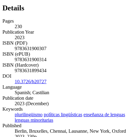
Details
Pages
230
Publication Year
2023
ISBN (PDF)
9783631900307
ISBN (ePUB)
9783631900314
ISBN (Hardcover)
9783631899434
DOI
10.3726/b20727
Language
Spanish; Castilian
Publication date
2023 (December)
Keywords
plurilingüismo
políticas lingüísticas
enseñanza de lenguas
lenguas minoritarias
Published
Berlin, Bruxelles, Chennai, Lausanne, New York, Oxford
2023. 230p.