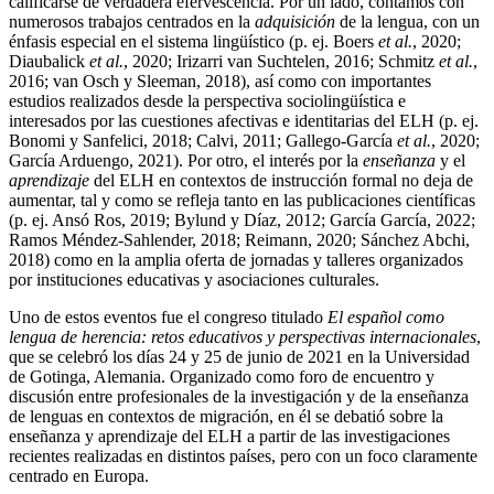
calificarse de verdadera efervescencia. Por un lado, contamos con
numerosos trabajos centrados en la
adquisición
de la lengua, con un
énfasis especial en el sistema lingüístico (p. ej.
Boers
et al.
, 2020
;
Diaubalick
et al.
, 2020
;
Irizarri van Suchtelen, 2016
;
Schmitz
et al.
,
2016
;
van Osch y Sleeman, 2018
), así como con importantes
estudios realizados desde la perspectiva sociolingüística e
interesados por las cuestiones afectivas e identitarias del ELH (p. ej.
Bonomi y Sanfelici, 2018
;
Calvi, 2011
;
Gallego-García
et al.
, 2020
;
García Arduengo, 2021
). Por otro, el interés por la
enseñanza
y el
aprendizaje
del ELH en contextos de instrucción formal no deja de
aumentar, tal y como se refleja tanto en las publicaciones científicas
(p. ej.
Ansó Ros, 2019
;
Bylund y Díaz, 2012
;
García García, 2022
;
Ramos Méndez-Sahlender, 2018
;
Reimann, 2020
;
Sánchez Abchi,
2018
) como en la amplia oferta de jornadas y talleres organizados
por instituciones educativas y asociaciones culturales.
Uno de estos eventos fue el congreso titulado
El español como
lengua de herencia: retos educativos y perspectivas internacionales
,
que se celebró los días 24 y 25 de junio de 2021 en la Universidad
de Gotinga, Alemania. Organizado como foro de encuentro y
discusión entre profesionales de la investigación y de la enseñanza
de lenguas en contextos de migración, en él se debatió sobre la
enseñanza y aprendizaje del ELH a partir de las
investigaciones
recientes realizadas en distintos países, pero con un foco claramente
centrado en Europa.