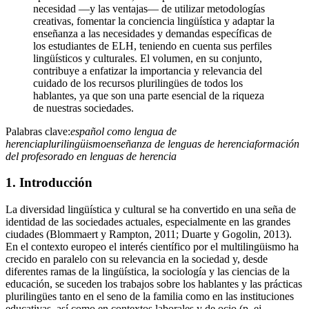
necesidad —y las ventajas— de utilizar metodologías
creativas, fomentar la conciencia lingüística y adaptar la
enseñanza a las necesidades y demandas específicas de
los estudiantes de ELH, teniendo en cuenta sus perfiles
lingüísticos y culturales. El volumen, en su conjunto,
contribuye a enfatizar la importancia y relevancia del
cuidado de los recursos plurilingües de todos los
hablantes, ya que son una parte esencial de la riqueza
de nuestras sociedades.
Palabras clave:
español como lengua de
herencia
plurilingüismo
enseñanza de lenguas de herencia
formación
del profesorado en lenguas de herencia
1.
Introducción
La diversidad lingüística y cultural se ha convertido en una seña de
identidad de las sociedades actuales, especialmente en las grandes
ciudades (
Blommaert y Rampton, 2011
;
Duarte y Gogolin, 2013
).
En el contexto europeo el interés científico por el multilingüismo ha
crecido en paralelo con su relevancia en la sociedad y, desde
diferentes ramas de la lingüística, la sociología y las ciencias de la
educación, se suceden los trabajos sobre los hablantes y las prácticas
plurilingües tanto en el seno de la familia como en las instituciones
educativas, así como en contextos laborales y de ocio (p. ej.