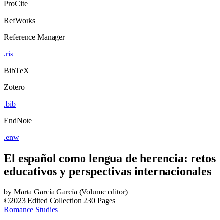
ProCite
RefWorks
Reference Manager
.ris
BibTeX
Zotero
.bib
EndNote
.enw
El español como lengua de herencia: retos
educativos y perspectivas internacionales
by
Marta García García (Volume editor)
©2023
Edited Collection
230 Pages
Romance Studies