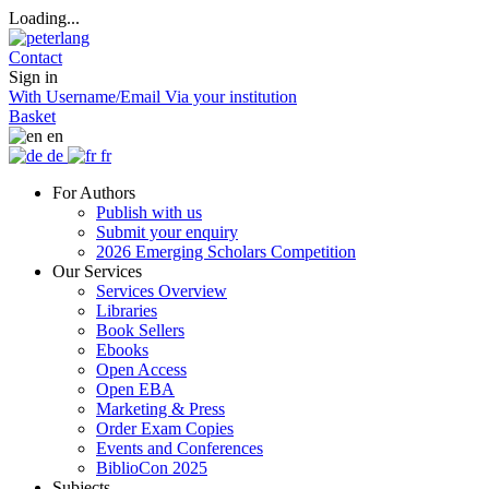
Loading...
Contact
Sign in
With Username/Email
Via your institution
Basket
en
de
fr
For Authors
Publish with us
Submit your enquiry
2026 Emerging Scholars Competition
Our Services
Services Overview
Libraries
Book Sellers
Ebooks
Open Access
Open EBA
Marketing & Press
Order Exam Copies
Events and Conferences
BiblioCon 2025
Subjects