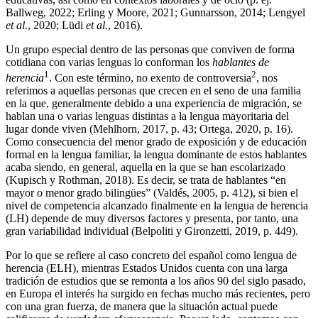
Ballweg, 2022
;
Erling y Moore, 2021
;
Gunnarsson, 2014
;
Lengyel
et al.
, 2020
;
Lüdi
et al.
, 2016
).
Un grupo especial dentro de las personas que conviven de forma
cotidiana con varias lenguas lo conforman los
hablantes de
1
2
herencia
. Con este término,
no exento de controversia
, nos
referimos a aquellas personas que crecen en el seno de una familia
en la que, generalmente debido a una experiencia de migración, se
hablan una o varias lenguas distintas a la lengua mayoritaria del
lugar donde viven (
Mehlhorn, 2017
, p. 43;
Ortega, 2020
, p. 16).
Como consecuencia del menor grado de exposición y de educación
formal en la lengua familiar, la lengua dominante de estos hablantes
acaba siendo, en general, aquella en la que se han escolarizado
(
Kupisch y Rothman, 2018
). Es decir, se trata de hablantes “en
mayor o menor grado bilingües” (
Valdés, 2005
, p. 412), si bien el
nivel de competencia alcanzado finalmente en la lengua de herencia
(LH) depende de muy diversos factores y presenta, por tanto, una
gran variabilidad individual (
Belpoliti y Gironzetti, 2019
, p. 449).
Por lo que se refiere al caso concreto del español como lengua de
herencia (ELH), mientras Estados Unidos cuenta con una larga
tradición de estudios que se remonta a los años 90 del siglo pasado,
en Europa el interés ha surgido en fechas mucho más recientes, pero
con una gran fuerza, de manera que la situación actual puede