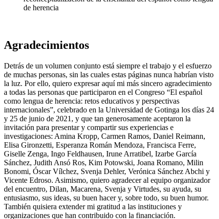
de herencia
Agradecimientos
Detrás de un volumen conjunto está siempre el trabajo y el esfuerzo
de muchas personas, sin las cuales estas páginas nunca habrían visto
la luz. Por ello, quiero expresar aquí mi más sincero agradecimiento
a todas las personas que participaron en el Congreso “El español
como lengua de herencia: retos educativos y perspectivas
internacionales”, celebrado en la Universidad de Gotinga los días 24
y 25 de junio de 2021, y que tan generosamente aceptaron la
invitación para presentar y compartir sus experiencias e
investigaciones: Amina Kropp, Carmen Ramos, Daniel Reimann,
Elisa Gironzetti, Esperanza Román Mendoza, Francisca Ferre,
Giselle Zenga, Ingo Feldhausen, Irune Arratibel, Izarbe García
Sánchez, Judith Ansó Ros, Kim Potowski, Joana Romano, Milin
Bonomi, Óscar Vílchez, Svenja Dehler, Verónica Sánchez Abchi y
Vicente Edroso. Asimismo, quiero agradecer al equipo organizador
del encuentro, Dilan, Macarena, Svenja y Virtudes, su ayuda, su
entusiasmo, sus ideas, su buen hacer y, sobre todo, su buen humor.
También quisiera extender mi gratitud a las instituciones y
organizaciones que han contribuido con la financiación.