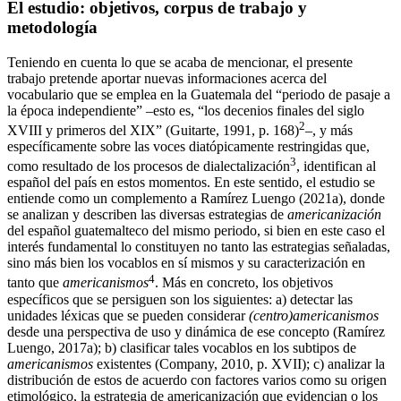
El estudio: objetivos, corpus de trabajo y
metodología
Teniendo en cuenta lo que se acaba de mencionar, el presente
trabajo pretende aportar nuevas informaciones acerca del
vocabulario que se emplea en la Guatemala del “periodo de pasaje a
la época independiente” –esto es, “los decenios finales del siglo
2
XVIII y primeros del XIX” (
Guitarte, 1991
, p. 168)
–, y más
específicamente sobre las voces diatópicamente restringidas que,
3
como resultado de los procesos de dialectalización
, identifican al
español del país en estos momentos. En este sentido, el estudio se
entiende como un complemento a
Ramírez Luengo (2021a)
, donde
se analizan y describen las diversas
estrategias de
americanización
del español guatemalteco del mismo periodo, si bien en este caso el
interés fundamental lo constituyen no tanto las estrategias señaladas,
sino más bien los vocablos en sí mismos y su caracterización en
4
tanto que
americanismos
. Más en concreto, los objetivos
específicos que se persiguen son los siguientes: a) detectar las
unidades léxicas que se pueden considerar
(centro)americanismos
desde una perspectiva de uso y dinámica de ese concepto (
Ramírez
Luengo, 2017a
); b) clasificar tales vocablos en los subtipos de
americanismos
existentes (
Company, 2010
, p. XVII); c) analizar la
distribución de estos de acuerdo con factores varios como su origen
etimológico, la estrategia de americanización que evidencian o los