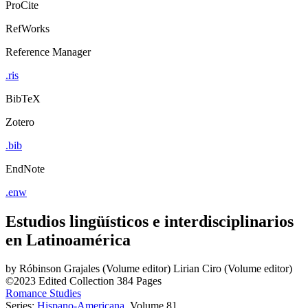
ProCite
RefWorks
Reference Manager
.ris
BibTeX
Zotero
.bib
EndNote
.enw
Estudios lingüísticos e interdisciplinarios
en Latinoamérica
by
Róbinson Grajales (Volume editor)
Lirian Ciro (Volume editor)
©2023
Edited Collection
384 Pages
Romance Studies
Series:
Hispano-Americana
, Volume 81