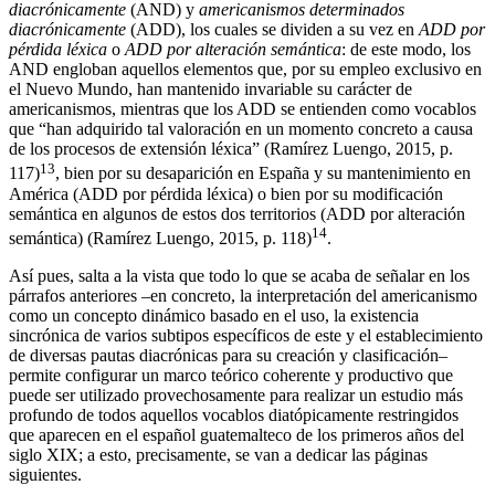
diacrónicamente
(AND) y
americanismos determinados
diacrónicamente
(ADD), los cuales se dividen a su vez en
ADD por
pérdida léxica
o
ADD por alteración semántica
: de este modo, los
AND engloban aquellos elementos que, por su empleo exclusivo en
el Nuevo Mundo, han mantenido invariable su carácter de
americanismos, mientras que los ADD se entienden como vocablos
que “han adquirido tal valoración en un momento concreto a causa
de los procesos de extensión léxica” (
Ramírez Luengo, 2015
, p.
13
117)
, bien por su desaparición en España y su mantenimiento en
América (ADD por pérdida léxica) o bien por su modificación
semántica en algunos de estos dos territorios (ADD por alteración
14
semántica) (
Ramírez Luengo, 2015
, p. 118)
.
Así pues, salta a la vista que todo lo que se acaba de señalar en los
párrafos anteriores –en concreto, la interpretación del americanismo
como un concepto dinámico basado en el uso, la existencia
sincrónica de varios subtipos específicos de este y el establecimiento
de diversas pautas diacrónicas para su creación y clasificación–
permite configurar un marco teórico coherente y productivo que
puede ser utilizado provechosamente para realizar un estudio más
profundo de todos aquellos vocablos diatópicamente restringidos
que aparecen en el español guatemalteco de los primeros años del
siglo XIX; a esto, precisamente, se van a dedicar las páginas
siguientes.