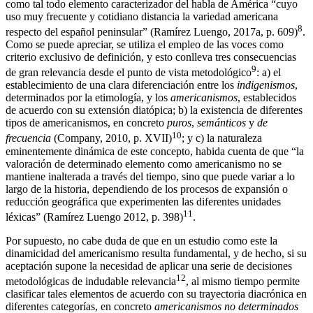
como tal todo elemento caracterizador del habla de América “cuyo
uso muy frecuente y cotidiano distancia la variedad americana
8
respecto del español peninsular” (
Ramírez Luengo, 2017a
, p. 609)
.
Como se puede apreciar, se utiliza el empleo de las voces como
criterio exclusivo de definición, y esto conlleva tres consecuencias
9
de gran relevancia desde el punto de vista
metodológico
: a) el
establecimiento de una clara diferenciación entre los
indigenismos
,
determinados por la etimología, y los
americanismos
, establecidos
de acuerdo con su extensión diatópica; b) la existencia de diferentes
tipos de americanismos, en concreto
puros
,
semánticos
y
de
10
frecuencia
(
Company, 2010
, p. XVII)
; y c) la naturaleza
eminentemente dinámica de este concepto, habida cuenta de que “la
valoración de determinado elemento como americanismo no se
mantiene inalterada a través del tiempo, sino que puede variar a lo
largo de la historia, dependiendo de los procesos de expansión o
reducción geográfica que experimenten las diferentes unidades
11
léxicas” (
Ramírez Luengo 2012
, p. 398)
.
Por supuesto, no cabe duda de que en un estudio como este la
dinamicidad del americanismo resulta fundamental, y de hecho, si su
aceptación supone la necesidad de aplicar una serie de decisiones
12
metodológicas de indudable relevancia
, al mismo tiempo permite
clasificar tales elementos de acuerdo con su
trayectoria diacrónica en
diferentes categorías, en concreto
americanismos no determinados