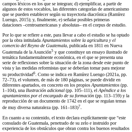
campos léxicos en los que se integran; d) ejemplificar, a partir de
algunos de estos vocablos, las diferentes categorías de americanismo
que se pueden establecer según su trayectoria diacrónica (
Ramírez
Luengo, 2015
); y, finalmente, e) señalar posibles primeras
dataciones –centroamericanas y absolutas– en el corpus de estudio.
Por lo que se refiere a este, para llevar a cabo el estudio se ha optado
por la obra intitulada
Apuntamientos sobre la agricultura y el
comercio del Reyno de Guatemala
, publicada en 1811 en Nueva
5
Guatemala de la Asunción
y que constituye un ensayo ilustrado de
temática fundamentalmente económica, en el que se presenta una
serie de reflexiones sobre la situación de la zona desde este punto de
vista y las medidas reformistas que se deberían tomar para mejorar
6
su productividad
. Como se indica en
Ramírez Luengo (2021a
, pp.
72–73), el volumen, de más de 180 páginas, se puede dividir en
diferentes apartados, en concreto en los propios
Apuntamientos
(pp.
1–104), una
Ilustración adicional
(pp. 105–111), el
Apéndice a los
apuntamientos por el encargado de su formación
(pp. 113–159) y la
reproducción de un documento de 1742 en el que se regulan temas
7
de muy diversa naturaleza (pp. 161–183)
.
En cuanto a su contenido, el texto declara explícitamente que “este
consulado de Guatemala, penetrado de su zelo e instruido por
experiencia de los obstáculos que obran contra los buenos resultados