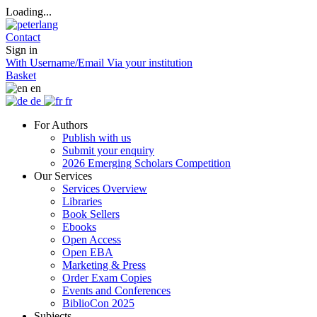
Loading...
Contact
Sign in
With Username/Email
Via your institution
Basket
en
de
fr
For Authors
Publish with us
Submit your enquiry
2026 Emerging Scholars Competition
Our Services
Services Overview
Libraries
Book Sellers
Ebooks
Open Access
Open EBA
Marketing & Press
Order Exam Copies
Events and Conferences
BiblioCon 2025
Subjects