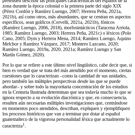
pretenden describir las principales características del español de la
zona durante la época colonial o la primera parte del siglo XIX
(Pérez Cordón y
Ramírez Luengo, 2007
;
Herrera Peña, 2021a
,
2021b
), así como otros, más abundantes, que se centran en aspectos
específicos, sean gráficos (
Cervelli, 2021a
,
2021b
), fónicos
(
Ramírez Luengo, 2006
,
2018
), morfosintácticos
(
Taracena Arriola,
1985
;
Ramírez Luengo, 2003
;
Herrera Peña, 2021c
) o léxicos (
Polo
Cano, 2005
; Dym y
Herrera Mena, 2014
; Ramírez Luengo, Aquino
Melchor y
Ramírez Vázquez, 2017
;
Montero Lazcano, 2020
;
Ramírez Luengo, 2019a
,
2020
,
2021a
; Ramírez Luengo y
San
Martín Gómez, 2020
).
Por lo que se refiere a este último nivel lingüístico, cabe decir que, si
bien es verdad que se trata del más atendido por el momento, ciertas
cuestiones que lo caracterizan –como la cantidad de sus unidades,
pero también las múltiples perspectivas desde las que se puede
abordar– y sobre todo la mayoritaria concentración de los estudios
en la Centuria Ilustrada determinan que sea todavía mucho lo que se
ignora respecto a su evolución diacrónica y que, en consecuencia,
resulten aún necesarias múltiples investigaciones que, centrándose
en momentos poco atendidos, describan, expliquen y ejemplifiquen
los procesos históricos que van a terminar por dotar al español
guatemalteco de la vigorosa personalidad léxica que actualmente lo
1
caracteriza
.