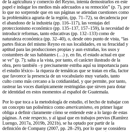
de la agricultura y comercio del Reyno, intenta demostrarlos en este
papel e indagar los medios más adecuados a su remoción” (p. 7), por
lo que no sorprende que en sus páginas se atiendan cuestiones como
la problemática agraria de la región, (pp. 71–72), su decadencia por
el abandono de la industria (pp. 116–117), las ventajas del
proteccionismo económico (pp. 135–137, 157–159), la necesidad de
introducir reformas, tanto educativas (pp. 132–133) como de
naturaleza económica (pp. 32–40), o, desde otro punto de vista, “las
partes físicas del mismo Reyno en sus localidades, en su feracidad y
aptitud para las producciones propias y aun extrañas, los usos y
costumbres de sus habitantes (…) y, en fin, el estado actual en que
se ve” (p. 7); salta a la vista, por tanto, el carácter ilustrado de la
obra, pero también –y precisamente estriba aquí su importancia para
el estudio léxico– la riqueza de temáticas que se tratan en ella, factor
que favorece la presencia de un vocabulario muy variado, tanto
culto como más cercano a la cotidianidad, y que permite, por tanto,
rastrear las voces diatópicamente restringidas que sirven para dotar
de identidad en estos momentos al español de Guatemala.
Por lo que toca a la metodología de estudio, el hecho de trabajar con
un concepto tan polisémico como
americanismo
, en primer lugar
obliga a definir claramente cómo se entiende este a lo largo de estas
páginas. A este respecto, y al igual que en trabajos previos (
Ramírez
Luengo, 2017a
,
2019b
,
2021b
), se ha optado por partir de la
definición de
Company (2007
, pp. 28–29), por lo que se considera