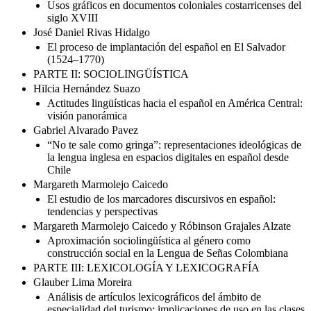
Usos gráficos en documentos coloniales costarricenses del
siglo XVIII
José Daniel Rivas Hidalgo
El proceso de implantación del español en El Salvador
(1524–1770)
PARTE II: SOCIOLINGÜÍSTICA
Hilcia Hernández Suazo
Actitudes lingüísticas hacia el español en América Central:
visión panorámica
Gabriel Alvarado Pavez
“No te sale como gringa”: representaciones ideológicas de
la lengua inglesa en espacios digitales en español desde
Chile
Margareth Marmolejo Caicedo
El estudio de los marcadores discursivos en español:
tendencias y perspectivas
Margareth Marmolejo Caicedo y Róbinson Grajales Alzate
Aproximación sociolingüística al género como
construcción social en la Lengua de Señas Colombiana
PARTE III: LEXICOLOGÍA Y LEXICOGRAFÍA
Glauber Lima Moreira
Análisis de artículos lexicográficos del ámbito de
especialidad del turismo: implicaciones de uso en las clases