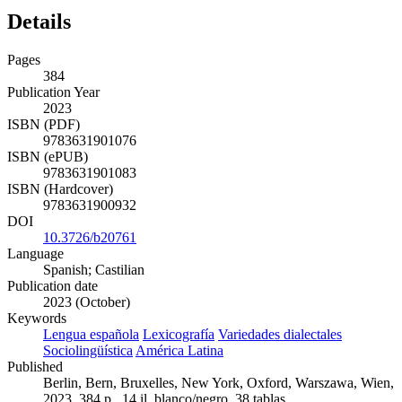
Details
Pages
384
Publication Year
2023
ISBN (PDF)
9783631901076
ISBN (ePUB)
9783631901083
ISBN (Hardcover)
9783631900932
DOI
10.3726/b20761
Language
Spanish; Castilian
Publication date
2023 (October)
Keywords
Lengua española
Lexicografía
Variedades dialectales
Sociolingüística
América Latina
Published
Berlin, Bern, Bruxelles, New York, Oxford, Warszawa, Wien,
2023. 384 p., 14 il. blanco/negro, 38 tablas.