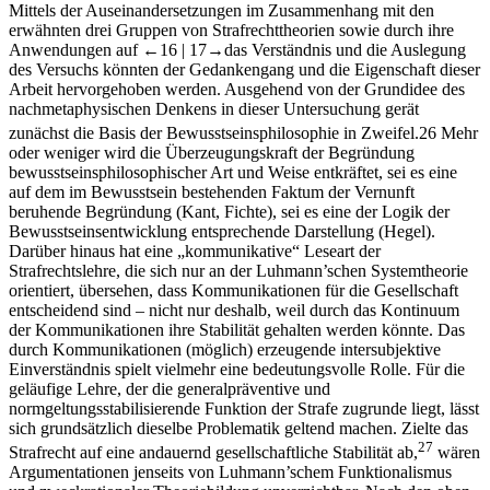
Mittels der Auseinandersetzungen im Zusammenhang mit den
erwähnten drei Gruppen von Strafrechttheorien sowie durch ihre
Anwendungen auf
←16 |
17→
das Verständnis und die Auslegung
des Versuchs könnten der Gedankengang und die Eigenschaft dieser
Arbeit hervorgehoben werden. Ausgehend von der Grundidee des
nachmetaphysischen Denkens in dieser Untersuchung gerät
zunächst die Basis der Bewusstseinsphilosophie in Zweifel.
26
Mehr
oder weniger wird die Überzeugungskraft der Begründung
bewusstseinsphilosophischer Art und Weise entkräftet, sei es eine
auf dem im Bewusstsein bestehenden Faktum der Vernunft
beruhende Begründung (
Kant
,
Fichte
), sei es eine der Logik der
Bewusstseinsentwicklung entsprechende Darstellung (
Hegel
).
Darüber hinaus hat eine „kommunikative“ Leseart der
Strafrechtslehre, die sich nur an der
Luhmann’schen
Systemtheorie
orientiert, übersehen, dass Kommunikationen für die Gesellschaft
entscheidend sind – nicht nur deshalb, weil durch das Kontinuum
der Kommunikationen ihre Stabilität gehalten werden könnte. Das
durch Kommunikationen (möglich) erzeugende intersubjektive
Einverständnis spielt vielmehr eine bedeutungsvolle Rolle. Für die
geläufige Lehre, der die generalpräventive und
normgeltungsstabilisierende Funktion der Strafe zugrunde liegt, lässt
sich grundsätzlich dieselbe Problematik geltend machen. Zielte das
27
Strafrecht auf eine andauernd gesellschaftliche Stabilität ab,
wären
Argumentationen jenseits von
Luhmann’schem
Funktionalismus