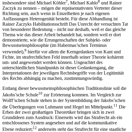
7
8
insbesondere sind
Michael Köhler
,
Michael Kahlo
und
Rainer
Zaczyk
zu nennen – mögen die repräsentativsten Vertreter dieser
Richtung sein, auch wenn in Einzelheiten je nach eigenen
Auffassungen Heterogenität besteht. Für diese Abhandlung ist
Rainer Zaczyks
Habilitationsschrift
Das Unrecht der versuchten Tat
von besonderer Bedeutung – nicht nur deshalb, weil er das gleiche
Thema wie das dieser Arbeit behandelt hat, sondern weil er dort
demonstrierte, wie die Errungenschaften der Subjekt- oder
Bewusstseinsphilosophie (im
Habermas’schen
Terminus
9
verwendet),
hierfür vor allem die Kerngedanken von
Kant
und
Fichte
, im strafrechtlichen Feld innerhalb seiner Theorie kohärent
um- und angewendet werden können. Ungeachtet des
unterschiedlichen Standpunkts ist dieser Gedankengang, die
Interpretationen der jeweiligen Rechtsbegriffe von der Legitimität
des Rechts abhängig zu machen, zustimmungswürdig.
Entlang dieser bewusstseinsphilosophischen Traditionslinie soll die
10
Jakobs’sche
Schule
zur Erörterung kommen. Im Vergleich zur
Wolff’schen
Schule stehen in der Systembildung der
Jakobs’schen
11
die Überlegungen von
Luhmann
und
Hegel
im Mittelpunkt.
Die
Erben der zwei großartigen Theoretiker bringen sich in zwei
Grundideen zum Ausdruck: Einerseits wird das Strafrecht als ein
entschlossenes System angesehen und auf die kommunikative
12
Ebene reduziert;
anderseits steht das Strafrecht für eine staatliche