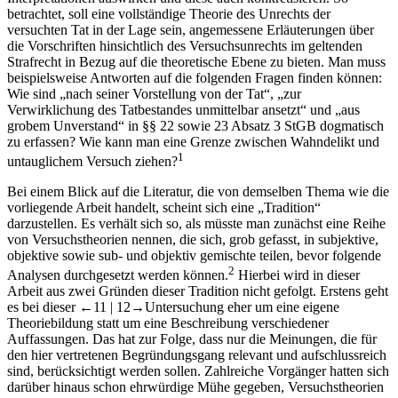
betrachtet, soll eine vollständige Theorie des Unrechts der
versuchten Tat in der Lage sein, angemessene Erläuterungen über
die Vorschriften hinsichtlich des Versuchsunrechts im geltenden
Strafrecht in Bezug auf die theoretische Ebene zu bieten. Man muss
beispielsweise Antworten auf die folgenden Fragen finden können:
Wie sind „nach seiner Vorstellung von der Tat“, „zur
Verwirklichung des Tatbestandes unmittelbar ansetzt“ und „aus
grobem Unverstand“ in §§ 22 sowie 23 Absatz 3 StGB dogmatisch
zu erfassen? Wie kann man eine Grenze zwischen Wahndelikt und
1
untauglichem Versuch ziehen?
Bei einem Blick auf die Literatur, die von demselben Thema wie die
vorliegende Arbeit handelt, scheint sich eine „Tradition“
darzustellen. Es verhält sich so, als müsste man zunächst eine Reihe
von Versuchstheorien nennen, die sich, grob gefasst, in subjektive,
objektive sowie sub- und objektiv gemischte teilen, bevor folgende
2
Analysen durchgesetzt werden können.
Hierbei wird in dieser
Arbeit aus zwei Gründen dieser Tradition nicht gefolgt. Erstens geht
es bei dieser
←11 |
12→
Untersuchung eher um eine eigene
Theoriebildung statt um eine Beschreibung verschiedener
Auffassungen. Das hat zur Folge, dass nur die Meinungen, die für
den hier vertretenen Begründungsgang relevant und aufschlussreich
sind, berücksichtigt werden sollen. Zahlreiche Vorgänger hatten sich
darüber hinaus schon ehrwürdige Mühe gegeben, Versuchstheorien