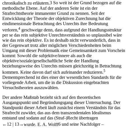
chronikalisch zu erläutern.
3
So weit ist der Grund bezogen auf die
methodische Ebene. Auf der anderen Seite ist ein der
Strafrechtstheorie immanenter Grund zu nennen. Seit der
Entwicklung der Theorie der objektiven Zurechnung hat die
eindimensionale Betrachtung des Unrechts ihre Bedeutung
4
verloren,
geschweige denn, dass aufgrund der Handlungsstruktur
per se das rein subjektive Unrechtsverständnis so unplausibel wäre
wie das rein objektive. Es ist deshalb nicht verwunderlich, dass in
der Gegenwart trotz aller möglichen Verschiedenheiten beim
Umgang mit dieser Problematik eine Gemeinsamkeit zum Vorschein
kommt: Sowohl die subjektive/innere als auch die
objektive/soziale/gesellschaftliche Seite der Handlung
beziehungsweise des Unrechts müssen gleichzeitig in Betrachtung
5
kommen. Keine davon darf sich aufeinander reduzieren.
Dementsprechend ist dies einer der wesentlichen Standards für die
vorliegende Arbeit, um die in die Diskussion eingebrachten
Versuchstheorien auszuwählen.
Der andere Maßstab bezieht sich auf den theoretischen
Ausgangspunkt und Begründungsgang dieser Untersuchung. Der
Standpunkt dieser Arbeit läuft zunächst einem Verständnis für das
Strafrecht zuwider, das aus dem transzendentalen Idealismus
entstand und sodann auf das (Straf-)Recht übertragen
←12 |
13→
wurde.
E. A. Wolff
6
und seine Nachfolger –