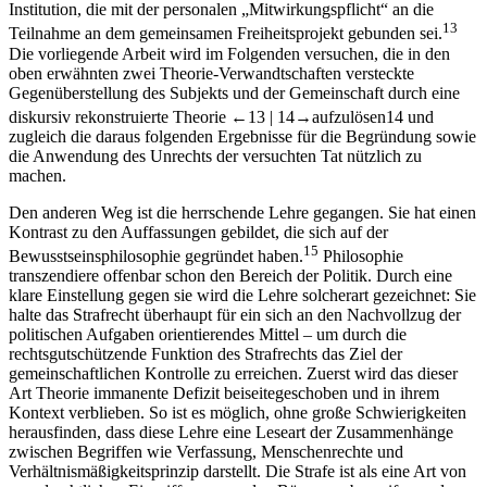
Institution, die mit der personalen „Mitwirkungspflicht“ an die
13
Teilnahme an dem gemeinsamen Freiheitsprojekt gebunden sei.
Die vorliegende Arbeit wird im Folgenden versuchen, die in den
oben erwähnten zwei Theorie-Verwandtschaften versteckte
Gegenüberstellung des Subjekts und der Gemeinschaft durch eine
diskursiv rekonstruierte Theorie
←13 |
14→
aufzulösen
14
und
zugleich die daraus folgenden Ergebnisse für die Begründung sowie
die Anwendung des Unrechts der versuchten Tat nützlich zu
machen.
Den anderen Weg ist die herrschende Lehre gegangen. Sie hat einen
Kontrast zu den Auffassungen gebildet, die sich auf der
15
Bewusstseinsphilosophie gegründet haben.
Philosophie
transzendiere offenbar schon den Bereich der Politik. Durch eine
klare Einstellung gegen sie wird die Lehre solcherart gezeichnet: Sie
halte das Strafrecht überhaupt für ein sich an den Nachvollzug der
politischen Aufgaben orientierendes Mittel – um durch die
rechtsgutschützende Funktion des Strafrechts das Ziel der
gemeinschaftlichen Kontrolle zu erreichen. Zuerst wird das dieser
Art Theorie immanente Defizit beiseitegeschoben und in ihrem
Kontext verblieben. So ist es möglich, ohne große Schwierigkeiten
herausfinden, dass diese Lehre eine Leseart der Zusammenhänge
zwischen Begriffen wie Verfassung, Menschenrechte und
Verhältnismäßigkeitsprinzip darstellt. Die Strafe ist als eine Art von