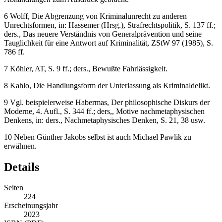
6
Wolff
, Die Abgrenzung von Kriminalunrecht zu anderen
Unrechtsformen, in: Hassemer (Hrsg.), Strafrechtspolitik, S. 137 ff.;
ders
., Das neuere Verständnis von Generalprävention und seine
Tauglichkeit für eine Antwort auf Kriminalität, ZStW 97 (1985), S.
786 ff.
7
Köhler
, AT, S. 9 ff.;
ders
., Bewußte Fahrlässigkeit.
8
Kahlo
, Die Handlungsform der Unterlassung als Kriminaldelikt.
9
Vgl. beispielerweise
Habermas
, Der philosophische Diskurs der
Moderne, 4. Aufl., S. 344 ff.;
ders
,, Motive nachmetaphysischen
Denkens, in:
ders
., Nachmetaphysisches Denken, S. 21, 38 usw.
10
Neben
Günther Jakobs
selbst ist auch
Michael Pawlik
zu
erwähnen.
Details
Seiten
224
Erscheinungsjahr
2023