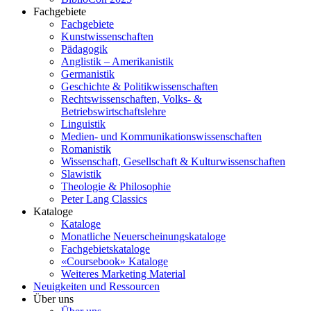
Fachgebiete
Fachgebiete
Kunstwissenschaften
Pädagogik
Anglistik – Amerikanistik
Germanistik
Geschichte & Politikwissenschaften
Rechtswissenschaften, Volks- &
Betriebswirtschaftslehre
Linguistik
Medien- und Kommunikationswissenschaften
Romanistik
Wissenschaft, Gesellschaft & Kulturwissenschaften
Slawistik
Theologie & Philosophie
Peter Lang Classics
Kataloge
Kataloge
Monatliche Neuerscheinungskataloge
Fachgebietskataloge
«Coursebook» Kataloge
Weiteres Marketing Material
Neuigkeiten und Ressourcen
Über uns