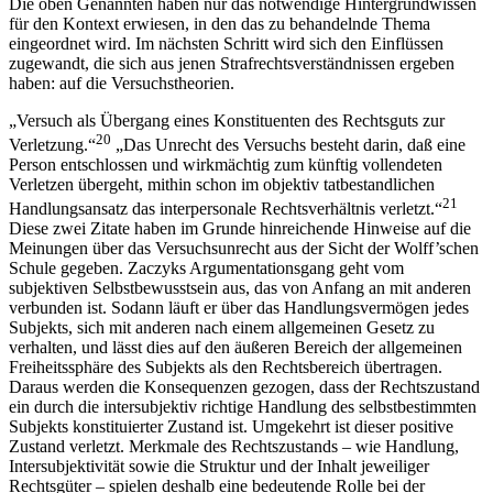
Die oben Genannten haben nur das notwendige Hintergrundwissen
für den Kontext erwiesen, in den das zu behandelnde Thema
eingeordnet wird. Im nächsten Schritt wird sich den Einflüssen
zugewandt, die sich aus jenen Strafrechtsverständnissen ergeben
haben: auf die Versuchstheorien.
„Versuch als Übergang eines Konstituenten des Rechtsguts zur
20
Verletzung.“
„Das Unrecht des Versuchs besteht darin, daß eine
Person entschlossen und wirkmächtig zum künftig vollendeten
Verletzen übergeht, mithin schon im objektiv tatbestandlichen
21
Handlungsansatz das interpersonale Rechtsverhältnis verletzt.“
Diese zwei Zitate haben im Grunde hinreichende Hinweise auf die
Meinungen über das Versuchsunrecht aus der Sicht der
Wolff’schen
Schule gegeben.
Zaczyks
Argumentationsgang geht vom
subjektiven Selbstbewusstsein aus, das von Anfang an mit anderen
verbunden ist. Sodann läuft er über das Handlungsvermögen jedes
Subjekts, sich mit anderen nach einem allgemeinen Gesetz zu
verhalten, und lässt dies auf den äußeren Bereich der allgemeinen
Freiheitssphäre des Subjekts als den Rechtsbereich übertragen.
Daraus werden die Konsequenzen gezogen, dass der Rechtszustand
ein durch die intersubjektiv richtige Handlung des selbstbestimmten
Subjekts konstituierter Zustand ist. Umgekehrt ist dieser positive
Zustand verletzt. Merkmale des Rechtszustands – wie Handlung,
Intersubjektivität sowie die Struktur und der Inhalt jeweiliger
Rechtsgüter – spielen deshalb eine bedeutende Rolle bei der