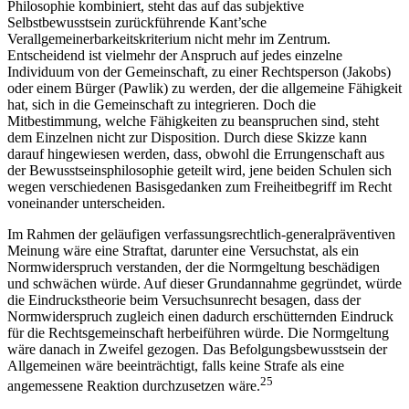
Philosophie kombiniert, steht das auf das subjektive
Selbstbewusstsein zurückführende
Kant’sche
Verallgemeinerbarkeitskriterium nicht mehr im Zentrum.
Entscheidend ist vielmehr der Anspruch auf jedes einzelne
Individuum von der Gemeinschaft, zu einer Rechtsperson (
Jakobs
)
oder einem Bürger (
Pawlik
) zu werden, der die allgemeine Fähigkeit
hat, sich in die Gemeinschaft zu integrieren. Doch die
Mitbestimmung, welche Fähigkeiten zu beanspruchen sind, steht
dem Einzelnen nicht zur Disposition. Durch diese Skizze kann
darauf hingewiesen werden, dass, obwohl die Errungenschaft aus
der Bewusstseinsphilosophie geteilt wird, jene beiden Schulen sich
wegen verschiedenen Basisgedanken zum Freiheitbegriff im Recht
voneinander unterscheiden.
Im Rahmen der geläufigen verfassungsrechtlich-generalpräventiven
Meinung wäre eine Straftat, darunter eine Versuchstat, als ein
Normwiderspruch verstanden, der die Normgeltung beschädigen
und schwächen würde. Auf dieser Grundannahme gegründet, würde
die Eindruckstheorie beim Versuchsunrecht besagen, dass der
Normwiderspruch zugleich einen dadurch erschütternden Eindruck
für die Rechtsgemeinschaft herbeiführen würde. Die Normgeltung
wäre danach in Zweifel gezogen. Das Befolgungsbewusstsein der
Allgemeinen wäre beeinträchtigt, falls keine Strafe als eine
25
angemessene Reaktion durchzusetzen wäre.