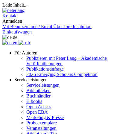
Lade Inhalt...
Kontakt
Anmelden
Mit Benutzername / Email
Über Ihre Institution
Einkaufswagen
de
en
fr
Für Autoren
Publizieren mit Peter Lang – Akademische
Veröffentlichungen
Publikationsanfrage
2026 Emerging Scholars Competition
Serviceleistungen
Serviceleistungen
Bibliotheken
Buchhändler
E-books
Open Access
Open EBA
Marketing & Presse
Probeexemplare
Veranstaltungen
BiblioCon 2025