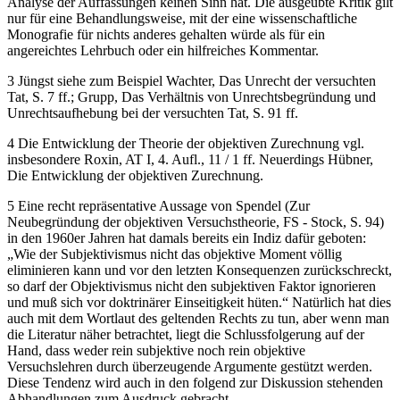
Analyse der Auffassungen keinen Sinn hat. Die ausgeübte Kritik gilt
nur für eine Behandlungsweise, mit der eine wissenschaftliche
Monografie für nichts anderes gehalten würde als für ein
angereichtes Lehrbuch oder ein hilfreiches Kommentar.
3
Jüngst siehe zum Beispiel
Wachter
, Das Unrecht der versuchten
Tat, S. 7 ff.;
Grupp
, Das Verhältnis von Unrechtsbegründung und
Unrechtsaufhebung bei der versuchten Tat, S. 91 ff.
4
Die Entwicklung der Theorie der objektiven Zurechnung vgl.
insbesondere
Roxin
, AT I, 4. Aufl., 11 / 1 ff. Neuerdings
Hübner
,
Die Entwicklung der objektiven Zurechnung.
5
Eine recht repräsentative Aussage von
Spendel
(Zur
Neubegründung der objektiven Versuchstheorie, FS - Stock, S. 94)
in den 1960er Jahren hat damals bereits ein Indiz dafür geboten:
„Wie der Subjektivismus nicht das objektive Moment völlig
eliminieren kann und vor den letzten Konsequenzen zurückschreckt,
so darf der Objektivismus nicht den subjektiven Faktor ignorieren
und muß sich vor doktrinärer Einseitigkeit hüten.“ Natürlich hat dies
auch mit dem Wortlaut des geltenden Rechts zu tun, aber wenn man
die Literatur näher betrachtet, liegt die Schlussfolgerung auf der
Hand, dass weder rein subjektive noch rein objektive
Versuchslehren durch überzeugende Argumente gestützt werden.
Diese Tendenz wird auch in den folgend zur Diskussion stehenden
Abhandlungen zum Ausdruck gebracht.