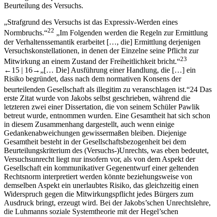
Beurteilung des Versuchs.
„Strafgrund des Versuchs ist das Expressiv-Werden eines
22
Normbruchs.“
„Im Folgenden werden die Regeln zur Ermittlung
der Verhaltenssemantik erarbeitet […, die] Ermittlung derjenigen
Versuchskonstellationen, in denen der Einzelne seine Pflicht zur
23
Mitwirkung an einem Zustand der Freiheitlichkeit bricht.“
←15 |
16→
„[… Die] Ausführung einer Handlung, die […] ein
Risiko begründet, dass nach dem normativen Konsens der
beurteilenden Gesellschaft als illegitim zu veranschlagen ist.“
24
Das
erste Zitat wurde von
Jakobs
selbst geschrieben, während die
letzteren zwei einer Dissertation, die von seinem Schüler
Pawlik
betreut wurde, entnommen wurden. Eine Gesamtheit hat sich schon
in diesem Zusammenhang dargestellt, auch wenn einige
Gedankenabweichungen gewissermaßen bleiben. Diejenige
Gesamtheit besteht in der Gesellschaftsbezogenheit bei dem
Beurteilungskriterium des (Versuchs-)Unrechts, was eben bedeutet,
Versuchsunrecht liegt nur insofern vor, als von dem Aspekt der
Gesellschaft ein kommunikativer Gegenentwurf einer geltenden
Rechtsnorm interpretiert werden könnte beziehungsweise von
demselben Aspekt ein unerlaubtes Risiko, das gleichzeitig einen
Widerspruch gegen die Mitwirkungspflicht jedes Bürgers zum
Ausdruck bringt, erzeugt wird. Bei der
Jakobs’schen
Unrechtslehre,
die
Luhmanns
soziale Systemtheorie mit der
Hegel’schen