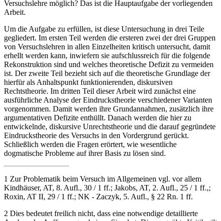
Versuchslehre möglich? Das ist die Hauptaufgabe der vorliegenden
Arbeit.
Um die Aufgabe zu erfüllen, ist diese Untersuchung in drei Teile
gegliedert. Im ersten Teil werden die ersteren zwei der drei Gruppen
von Versuchslehren in allen Einzelheiten kritisch untersucht, damit
erhellt werden kann, inwiefern sie aufschlussreich für die folgende
Rekonstruktion sind und welches theoretische Defizit zu vermeiden
ist. Der zweite Teil bezieht sich auf die theoretische Grundlage der
hierfür als Anhaltspunkt funktionierenden, diskursiven
Rechtstheorie. Im dritten Teil dieser Arbeit wird zunächst eine
ausführliche Analyse der Eindruckstheorie verschiedener Varianten
vorgenommen. Damit werden ihre Grundannahmen, zusätzlich ihre
argumentativen Defizite enthüllt. Danach werden die hier zu
entwickelnde, diskursive Unrechtstheorie und die darauf gegründete
Eindruckstheorie des Versuchs in den Vordergrund gerückt.
Schließlich werden die Fragen erörtert, wie wesentliche
dogmatische Probleme auf ihrer Basis zu lösen sind.
1
Zur Problematik beim Versuch im Allgemeinen vgl. vor allem
Kindhäuser
, AT, 8. Aufl., 30 / 1 ff.;
Jakobs
, AT, 2. Aufl., 25 / 1 ff.,;
Roxin
, AT II, 29 / 1 ff.; NK -
Zaczyk
, 5. Aufl., § 22 Rn. 1 ff.
2
Dies bedeutet freilich nicht, dass eine notwendige detaillierte