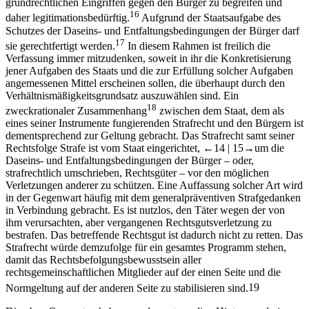
grundrechtlichen Eingriffen gegen den Bürger zu begreifen und
16
daher legitimationsbedürftig.
Aufgrund der Staatsaufgabe des
Schutzes der Daseins- und Entfaltungsbedingungen der Bürger darf
17
sie gerechtfertigt werden.
In diesem Rahmen ist freilich die
Verfassung immer mitzudenken, soweit in ihr die Konkretisierung
jener Aufgaben des Staats und die zur Erfüllung solcher Aufgaben
angemessenen Mittel erscheinen sollen, die überhaupt durch den
Verhältnismäßigkeitsgrundsatz auszuwählen sind. Ein
18
zweckrationaler Zusammenhang
zwischen dem Staat, dem als
eines seiner Instrumente fungierenden Strafrecht und den Bürgern ist
dementsprechend zur Geltung gebracht. Das Strafrecht samt seiner
Rechtsfolge Strafe ist vom Staat eingerichtet,
←14 |
15→
um die
Daseins- und Entfaltungsbedingungen der Bürger – oder,
strafrechtlich umschrieben, Rechtsgüter – vor den möglichen
Verletzungen anderer zu schützen. Eine Auffassung solcher Art wird
in der Gegenwart häufig mit dem generalpräventiven Strafgedanken
in Verbindung gebracht. Es ist nutzlos, den Täter wegen der von
ihm verursachten, aber vergangenen Rechtsgutsverletzung zu
bestrafen. Das betreffende Rechtsgut ist dadurch nicht zu retten. Das
Strafrecht würde demzufolge für ein gesamtes Programm stehen,
damit das Rechtsbefolgungsbewusstsein aller
rechtsgemeinschaftlichen Mitglieder auf der einen Seite und die
Normgeltung auf der anderen Seite zu stabilisieren sind.
19