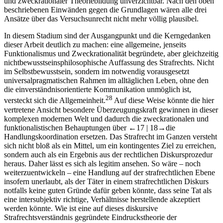
und zweckrationaler Theoriebildung unverzichtbar. Nach den oben
beschriebenen Einwänden gegen die Grundlagen wären alle drei
Ansätze über das Versuchsunrecht nicht mehr völlig plausibel.
In diesem Stadium sind der Ausgangpunkt und die Kerngedanken
dieser Arbeit deutlich zu machen: eine allgemeine, jenseits
Funktionalismus und Zweckrationalität begründete, aber gleichzeitig
nichtbewusstseinsphilosophische Auffassung des Strafrechts. Nicht
im Selbstbewusstsein, sondern im notwendig vorausgesetzt
universalpragmatischen Rahmen im alltäglichen Leben, ohne den
die einverständnisorientierte Kommunikation unmöglich ist,
28
versteckt sich die Allgemeinheit.
Auf diese Weise könnte die hier
vertretene Ansicht besondere Überzeugungskraft gewinnen in dieser
komplexen modernen Welt und dadurch die zweckrationalen und
funktionalistischen Behauptungen über
←17 |
18→
die
Handlungskoordination ersetzen. Das Strafrecht im Ganzen versteht
sich nicht bloß als ein Mittel, um ein kontingentes Ziel zu erreichen,
sondern auch als ein Ergebnis aus der rechtlichen Diskursprozedur
heraus. Daher lässt es sich als legitim ansehen. So wäre – noch
weiterzuentwickeln – eine Handlung auf der strafrechtlichen Ebene
insofern unerlaubt, als der Täter in einem strafrechtlichen Diskurs
notfalls
keine guten Gründe dafür geben könnte, dass seine Tat als
eine intersubjektiv richtige, Verhältnisse herstellende akzeptiert
werden könnte. Wie ist eine auf dieses diskursive
Strafrechtsverständnis gegründete Eindruckstheorie der