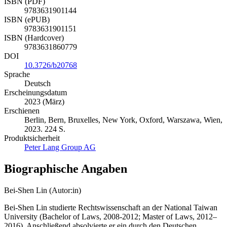
ISBN (PDF)
9783631901144
ISBN (ePUB)
9783631901151
ISBN (Hardcover)
9783631860779
DOI
10.3726/b20768
Sprache
Deutsch
Erscheinungsdatum
2023 (März)
Erschienen
Berlin, Bern, Bruxelles, New York, Oxford, Warszawa, Wien,
2023. 224 S.
Produktsicherheit
Peter Lang Group AG
Biographische Angaben
Bei-Shen Lin (Autor:in)
Bei-Shen Lin studierte Rechtswissenschaft an der National Taiwan
University (Bachelor of Laws, 2008-2012; Master of Laws, 2012–
2016). Anschließend absolvierte er ein durch den Deutschen