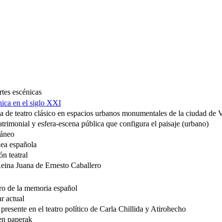
rtes escénicas
nica en el siglo XXI
na de teatro clásico en espacios urbanos monumentales de la ciudad de 
atrimonial y esfera-escena pública que configura el paisaje (urbano)
ráneo
nea española
ón teatral
 Reina Juana de Ernesto Caballero
tro de la memoria español
r actual
resente en el teatro político de Carla Chillida y Atirohecho
ren paperak