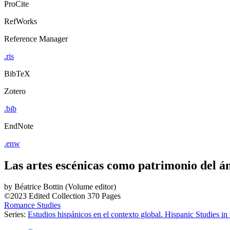
ProCite
RefWorks
Reference Manager
.ris
BibTeX
Zotero
.bib
EndNote
.enw
Las artes escénicas como patrimonio del á
by
Béatrice Bottin (Volume editor)
©2023
Edited Collection
370 Pages
Romance Studies
Series:
Estudios hispánicos en el contexto global. Hispanic Studies i