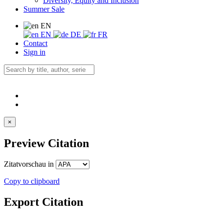
Diversity, Equity and Inclusion
Summer Sale
EN
EN
DE
FR
Contact
Sign in
×
Preview Citation
Zitatvorschau in
Copy to clipboard
Export Citation