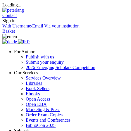
Loading...
Contact
Sign in
With Username/Email
Via your institution
Basket
en
de
fr
For Authors
Publish with us
Submit your enquiry
2026 Emerging Scholars Competition
Our Services
Services Overview
Libraries
Book Sellers
Ebooks
Open Access
Open EBA
Marketing & Press
Order Exam Copies
Events and Conferences
BiblioCon 2025
Subjects