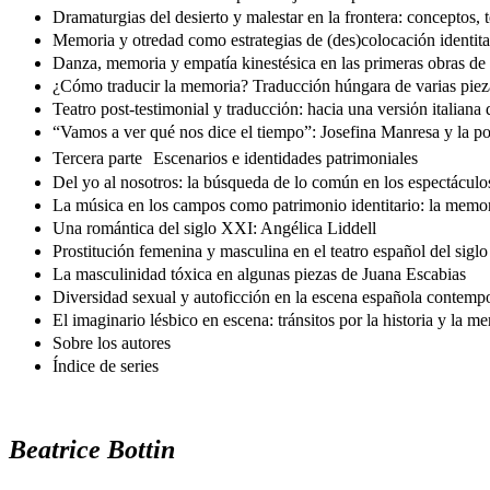
Dramaturgias del desierto y malestar en la frontera: conceptos, 
Memoria y otredad como estrategias de (des)colocación identita
Danza, memoria y empatía kinestésica en las primeras obras d
¿Cómo traducir la memoria? Traducción húngara de varias pieza
Teatro post-testimonial y traducciόn: hacia una versiόn italia
“Vamos a ver qué nos dice el tiempo”: Josefina Manresa y la po
Tercera parte Escenarios e identidades patrimoniales
Del yo al nosotros: la búsqueda de lo común en los espectáculo
La música en los campos como patrimonio identitario: la memor
Una romántica del siglo XXI: Angélica Liddell
Prostitución femenina y masculina en el teatro español del sigl
La masculinidad tóxica en algunas piezas de Juana Escabias
Diversidad sexual y autoficción en la escena española contemp
El imaginario lésbico en escena: tránsitos por la historia y la m
Sobre los autores
Índice de series
Beatrice Bottin