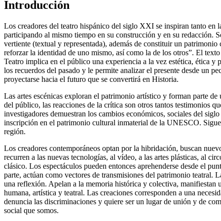
Introducción
Los creadores del teatro hispánico del siglo XXI se inspiran tanto en 
participando al mismo tiempo en su construcción y en su redacción. S
vertiente (textual y representada), además de constituir un patrimonio 
reforzar la identidad de uno mismo, así como la de los otros”. El text
Teatro implica en el público una experiencia a la vez estética, ética y
los recuerdos del pasado y le permite analizar el presente desde un p
proyectarse hacia el futuro que se convertirá en Historia.
Las artes escénicas exploran el patrimonio artístico y forman parte de 
del público, las reacciones de la crítica son otros tantos testimonios 
investigadores demuestran los cambios económicos, sociales del siglo 
inscripción en el patrimonio cultural inmaterial de la UNESCO. Siguen 
región.
Los creadores contemporáneos optan por la hibridación, buscan nuevos
recurren a las nuevas tecnologías, al vídeo, a las artes plásticas, al c
clásico. Los espectáculos pueden entonces aprehenderse desde el punto
parte, actúan como vectores de transmisiones del patrimonio teatral. L
una reflexión. Apelan a la memoria histórica y colectiva, manifiestan 
humana, artística y teatral. Las creaciones corresponden a una necesi
denuncia las discriminaciones y quiere ser un lugar de unión y de com
social que somos.