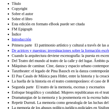
Título
Copyright
Sobre el autor
Sobre el libro
Esta edición en formato eBook puede ser citada
FM Epigraph
Índice
Introducción
Primera parte El patrimonio artístico y cultural a través de las a
De actrices y maestras: investigaciones sobre la formación escé
Cuando la arquitectura deviene escenografía: la puesta en esce
Del Teatro del mundo al teatro de la calle y del lugar. Ámbito p
Máquinas de caminar. Cine, danza y espacio urbano contempo
Tanztheater: el legado de Pina Bausch en la danza contemporá
El Pau Casals de Música para Hitler, entre la historia y la creaci
La huella de la historia en el teatro contemporáneo: el caso de
Segunda parte El teatro de la memoria, escenas y escenarios
Enfoque biográfico y coralidad. Mujeres republicanas en el tea
Dramaturgias de la memoria y la posmemoria en la escena balea
Repetir Durruti. La memoria como genealogía de las luchas del p
La memoria de los abusos político-jurídico-policiales en Sisifo