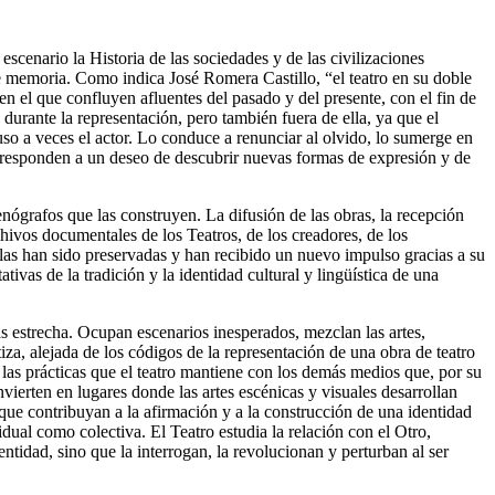
scenario la Historia de las sociedades y de las civilizaciones
e memoria. Como indica José Romera Castillo, “el teatro en su doble
en el que confluyen afluentes del pasado y del presente, con el fin de
durante la representación, pero también fuera de ella, ya que el
luso a veces el actor. Lo conduce a renunciar al olvido, lo sumerge en
es responden a un deseo de descubrir nuevas formas de expresión y de
cenógrafos que las construyen. La difusión de las obras, la recepción
chivos documentales de los Teatros, de los creadores, de los
llas han sido preservadas y han recibido un nuevo impulso gracias a su
vas de la tradición y la identidad cultural y lingüística de una
 estrecha. Ocupan escenarios inesperados, mezclan las artes,
tiza, alejada de los códigos de la representación
de una obra de teatro
las prácticas que el teatro mantiene con los demás medios que, por su
vierten en lugares donde las artes escénicas y visuales desarrollan
 que contribuyan a la afirmación y a la construcción de una identidad
ual como colectiva. El Teatro estudia la relación con el Otro,
tidad, sino que la interrogan, la revolucionan y perturban al ser