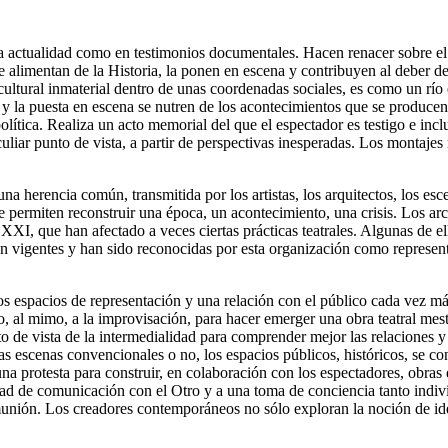
la actualidad como en testimonios documentales. Hacen renacer sobre el e
e alimentan de la Historia, la ponen en escena y contribuyen al deber d
cultural inmaterial dentro de unas coordenadas sociales, es como un río 
o y la puesta en escena se nutren de los acontecimientos que se producen 
 política. Realiza un acto memorial del que el espectador es testigo e inc
eculiar punto de vista, a partir de perspectivas inesperadas. Los montaj
una herencia común, transmitida por los artistas, los arquitectos, los es
que permiten reconstruir una época, un acontecimiento, una crisis. Los ar
XXI, que han afectado a veces ciertas prácticas teatrales. Algunas de e
vigentes y han sido reconocidas por esta organización como representati
 espacios de representación y una relación con el público cada vez más
irco, al mimo, a la improvisación, para hacer emerger una obra teatral mes
 de vista de la intermedialidad para comprender mejor las relaciones y 
as escenas convencionales o no, los espacios públicos, históricos, se con
una protesta para construir, en colaboración con los espectadores, obras
dad de comunicación con el Otro y a una toma de conciencia tanto individ
unión. Los creadores contemporáneos no sólo exploran la noción de iden