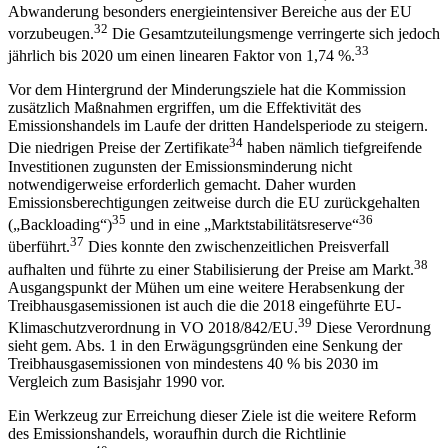
Abwanderung besonders energieintensiver Bereiche aus der EU
32
vorzubeugen.
Die Gesamtzuteilungsmenge verringerte sich jedoch
33
jährlich bis 2020 um einen linearen Faktor von 1,74 %.
Vor dem Hintergrund der Minderungsziele hat die Kommission
zusätzlich Maßnahmen ergriffen, um die Effektivität des
Emissionshandels im Laufe der dritten Handelsperiode zu steigern.
34
Die niedrigen Preise der Zertifikate
haben nämlich tiefgreifende
Investitionen zugunsten der Emissionsminderung nicht
notwendigerweise erforderlich gemacht. Daher wurden
Emissionsberechtigungen
zeitweise durch die EU zurückgehalten
35
36
(„Backloading“)
und in eine „Marktstabilitätsreserve“
37
überführt.
Dies konnte den zwischenzeitlichen Preisverfall
38
aufhalten und führte zu einer Stabilisierung der Preise am Markt.
Ausgangspunkt der Mühen um eine weitere Herabsenkung der
Treibhausgasemissionen ist auch die die 2018 eingeführte EU-
39
Klimaschutzverordnung in VO 2018/842/EU.
Diese Verordnung
sieht gem. Abs. 1 in den Erwägungsgründen eine Senkung der
Treibhausgasemissionen von mindestens 40 % bis 2030 im
Vergleich zum Basisjahr 1990 vor.
Ein Werkzeug zur Erreichung dieser Ziele ist die weitere Reform
des Emissionshandels, woraufhin durch die Richtlinie