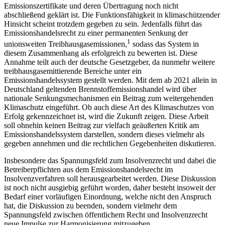
Emissionszertifikate und deren Übertragung noch nicht
abschließend geklärt ist. Die Funktionsfähigkeit in klimaschützender
Hinsicht scheint trotzdem gegeben zu sein. Jedenfalls führt das
Emissionshandelsrecht zu einer permanenten Senkung der
1
unionsweiten Treibhausgasemissionen,
sodass das System in
diesem Zusammenhang als erfolgreich zu bewerten ist. Diese
Annahme teilt auch der deutsche Gesetzgeber, da nunmehr weitere
treibhausgasemittierende Bereiche unter ein
Emissionshandelssystem gestellt werden. Mit dem ab 2021 allein in
Deutschland geltenden Brennstoffemissionshandel wird über
nationale Senkungsmechanismen ein Beitrag zum weitergehenden
Klimaschutz eingeführt. Ob auch diese Art des Klimaschutzes von
Erfolg gekennzeichnet ist, wird die Zukunft zeigen. Diese Arbeit
soll ohnehin keinen Beitrag zur vielfach geäußerten Kritik am
Emissionshandelssystem darstellen, sondern dieses vielmehr als
gegeben annehmen und die rechtlichen Gegebenheiten diskutieren.
Insbesondere das Spannungsfeld zum Insolvenzrecht und dabei die
Betreiberpflichten aus dem Emissionshandelsrecht im
Insolvenzverfahren soll herausgearbeitet werden. Diese Diskussion
ist noch nicht ausgiebig geführt worden, daher besteht insoweit der
Bedarf einer vorläufigen Einordnung, welche nicht den Anspruch
hat, die Diskussion zu beenden, sondern vielmehr dem
Spannungsfeld zwischen öffentlichem Recht und Insolvenzrecht
neue Impulse zur Harmonisierung mitzugeben.