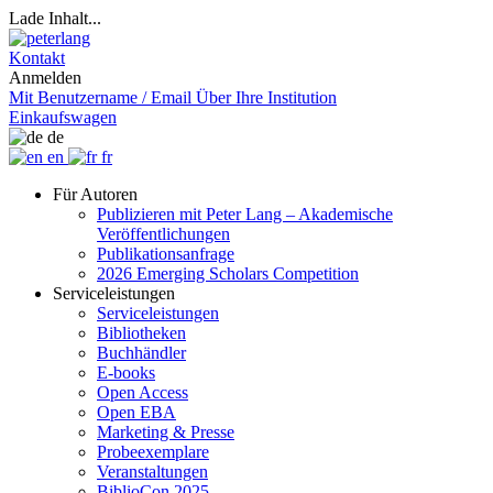
Lade Inhalt...
Kontakt
Anmelden
Mit Benutzername / Email
Über Ihre Institution
Einkaufswagen
de
en
fr
Für Autoren
Publizieren mit Peter Lang – Akademische
Veröffentlichungen
Publikationsanfrage
2026 Emerging Scholars Competition
Serviceleistungen
Serviceleistungen
Bibliotheken
Buchhändler
E-books
Open Access
Open EBA
Marketing & Presse
Probeexemplare
Veranstaltungen
BiblioCon 2025