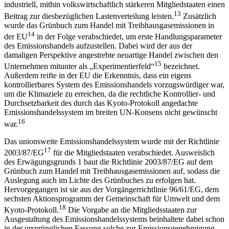
industriell, mithin volkswirtschaftlich stärkeren Mitgliedstaaten einen
13
Beitrag zur diesbezüglichen Lastenverteilung leisten.
Zusätzlich
wurde das Grünbuch zum Handel mit Treibhausgasemissionen in
14
der EU
in der Folge verabschiedet, um erste Handlungsparameter
des Emissionshandels aufzustellen. Dabei wird der aus der
damaligen Perspektive angestrebte neuartige Handel zwischen den
15
Unternehmen mitunter als „Experimentierfeld“
bezeichnet.
Außerdem reifte in der EU die Erkenntnis, dass ein eigens
kontrollierbares System des Emissionshandels vorzugswürdiger war,
um die Klimaziele zu erreichen, da die rechtliche Kontrollier- und
Durchsetzbarkeit des durch das Kyoto-Protokoll angedachte
Emissionshandelssystem im breiten UN-Konsens nicht gewünscht
16
war.
Das unionsweite Emissionshandelssystem wurde mit der Richtlinie
17
2003/87/EG
für die Mitgliedstaaten verabschiedet. Ausweislich
des Erwägungsgrunds 1 baut die Richtlinie 2003/87/EG auf dem
Grünbuch zum Handel mit Treibhausgasemissionen auf, sodass die
Auslegung auch im Lichte des Grünbuches zu erfolgen hat.
Hervorgegangen ist sie aus der Vorgängerrichtlinie 96/61/EG, dem
sechsten Aktionsprogramm der Gemeinschaft für Umwelt und dem
18
Kyoto-Protokoll.
Die Vorgabe an die Mitgliedsstaaten zur
Ausgestaltung des Emissionshandelssystems beinhaltete dabei schon
in der ursprünglichen Fassung solche zur Emissionsgenehmigung