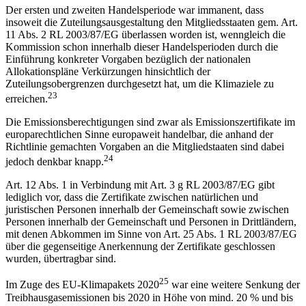
Der ersten und zweiten Handelsperiode war immanent, dass
insoweit die Zuteilungsausgestaltung den Mitgliedsstaaten gem. Art.
11 Abs. 2 RL 2003/87/EG überlassen worden ist, wenngleich die
Kommission schon innerhalb dieser Handelsperioden durch die
Einführung konkreter Vorgaben bezüglich der nationalen
Allokationspläne Verkürzungen hinsichtlich der
Zuteilungsobergrenzen durchgesetzt hat, um die Klimaziele zu
23
erreichen.
Die Emissionsberechtigungen sind zwar als Emissionszertifikate im
europarechtlichen Sinne europaweit handelbar, die anhand der
Richtlinie gemachten Vorgaben an die Mitgliedstaaten sind dabei
24
jedoch denkbar knapp.
Art. 12 Abs. 1 in Verbindung mit Art. 3 g RL 2003/87/EG gibt
lediglich vor, dass die Zertifikate zwischen natürlichen und
juristischen Personen innerhalb der Gemeinschaft sowie zwischen
Personen innerhalb der Gemeinschaft und Personen in Drittländern,
mit denen Abkommen im Sinne von Art. 25 Abs. 1 RL 2003/87/EG
über die gegenseitige Anerkennung der Zertifikate geschlossen
wurden, übertragbar sind.
25
Im Zuge des EU-Klimapakets 2020
war eine weitere Senkung der
Treibhausgasemissionen bis 2020 in Höhe von mind. 20 % und bis