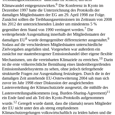
6
Klimawandel entgegenzuwirken.
Die Konferenz in Kyoto im
Dezember 1997 hatte die Unterzeichnung des Protokolls der
damaligen Mitgliedstaaten der EG am 29. April 1998 zur Folge.
Zunächst sollten die Treibhausgasemissionen im Zeitraum von 2008
bis 2012 der unterzeichnenden Länder um mindestens 5 %
7
gegenüber dem Stand von 1990 verringert werden.
Die
weitergehende Ausgestaltung innerhalb der Mitgliedsstaaten der
8
9
damaligen EU
wurde demgegenüber differenzierter ausgestaltet.
Sodass auf die verschiedenen Mitgliedstaaten unterschiedliche
Zielvorgaben angefallen sind. Vorgesehen war außerdem ein
zunächst nur staatenbezogener Emissionshandel über eigene flexible
10
Mechanismen, um die vereinbarten Klimaziele zu erreichen.
Darin
ist die erste völkerrechtliche Bemühung eines länderübergreifenden
Emissionshandelssystems zu sehen, ohne jedoch tiefergehende
strukturelle Fragen zur Ausgestaltung festzulegen. Durch die in der
damaligen Zeit anstehende EU-Osterweiterung 2004 sah man sich
zuvor im Jahr 1998 einer Diskussion der ausgleichenden
Lastenverteilung der Klimaschutzziele ausgesetzt, die mithilfe des
11
Lastenverteilungsabkommens (sog. Burden-Sharing-Agreement)
ein Ende fand und als Teil
des Kyoto-Protokolls aufgenommen
12
wurde.
Geregelt wurde damit, dass die (damals) neuen Mitglieder
der EU nicht unter den als streng empfundenen
Klimaschutzregelungen volkswirtschaftlich zu leiden haben und die