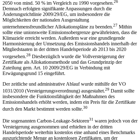
26
2050 von mind. 50 % im Vergleich zu 1990 vorgesehen.
Demnach erfolgten signifikante Anpassungen durch die
Änderungsrichtlinie 2009/29/EG, um insbesondere die
Möglichkeiten der nationalen Ausgestaltung
27
unternehmensfreundlicher Allokationspläne zu
beenden.
Mithin
sollte eine unionsweite Emissionsobergrenze gewährleisten, dass die
Klimaziele erreicht werden. Außerdem war eine grundlegende
Harmonisierung der Umsetzung des Emissionshandels innerhalb der
Mitgliedstaaten in der dritten Handelsperiode ab 2013 bis 2020
28
vorgesehen.
Diesbezüglich wurde die Vollversteigerung der
Zertifikate als Allokationsmethode und das Grundprinzip der
Zuteilung gem. Art. 10 2009/29/EG in Verbindung mit
Erwägungsgrund 15 eingeführt.
Der zeitliche und administrative Ablauf wurde mithilfe der VO
29
1031/2010 (Versteigerungsverordnung) ausgestaltet.
Damit sollte
insbesondere die Funktionsfähigkeit der Maßnahmen des
Emissionshandels erhöht werden, indem ein Preis für die Zertifikate
30
durch den Markt bestimmt werden sollte.
31
Die sogenannten Carbon-Leakage-Sektoren
waren jedoch von der
Versteigerung ausgenommen und erhielten in der dritten
Handelsperiode weiterhin kostenlos eine anhand eines Benchmarks
auszurichtende Menge an kostenlosen Zertifikaten, um der