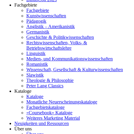
Fachgebiete
Fachgebiete
Kunstwissenschaften
Pädagogik
Anglistik – Amerikanistik
Germanistik
Geschichte & Politikwissenschaften
Rechtswissenschaften, Volks- &
Betriebswirtschaftslehre
Linguistik
Medien- und Kommunikationswissenschaften
Romanistik
Wissenschaft, Gesellschaft & Kulturwissenschaften
Slawistik
Theologie & Philosophie
Peter Lang Classics
Kataloge
Kataloge
Monatliche Neuerscheinungskataloge
Fachgebietskataloge
«Coursebook» Kataloge
Weiteres Marketing Material
Neuigkeiten und Ressourcen
Über uns