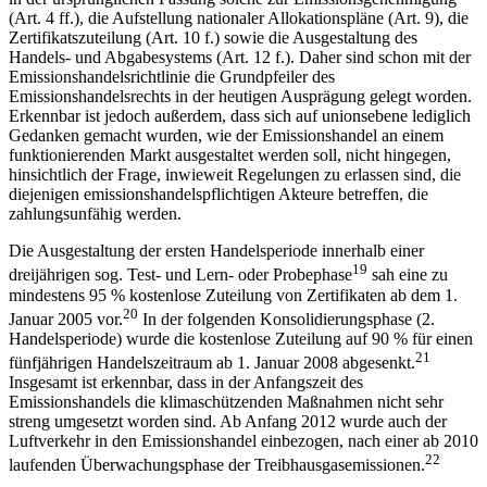
(Art. 4 ff.), die Aufstellung nationaler Allokationspläne (Art. 9), die
Zertifikatszuteilung (Art. 10 f.) sowie die Ausgestaltung des
Handels- und Abgabesystems (Art. 12 f.). Daher sind schon mit der
Emissionshandelsrichtlinie die Grundpfeiler des
Emissionshandelsrechts in der heutigen Ausprägung gelegt worden.
Erkennbar ist jedoch außerdem, dass sich auf unionsebene lediglich
Gedanken gemacht wurden, wie der Emissionshandel an einem
funktionierenden Markt ausgestaltet werden soll, nicht hingegen,
hinsichtlich der Frage, inwieweit Regelungen zu erlassen sind, die
diejenigen emissionshandelspflichtigen Akteure betreffen, die
zahlungsunfähig werden.
Die Ausgestaltung der ersten Handelsperiode innerhalb einer
19
dreijährigen sog. Test- und Lern- oder Probephase
sah eine zu
mindestens 95 % kostenlose Zuteilung von Zertifikaten ab dem 1.
20
Januar 2005 vor.
In der folgenden Konsolidierungsphase (2.
Handelsperiode) wurde die kostenlose Zuteilung auf 90 % für einen
21
fünfjährigen Handelszeitraum ab 1. Januar 2008 abgesenkt.
Insgesamt ist erkennbar, dass in der Anfangszeit des
Emissionshandels die klimaschützenden Maßnahmen nicht sehr
streng umgesetzt worden sind. Ab Anfang 2012 wurde auch der
Luftverkehr in den Emissionshandel einbezogen, nach einer ab 2010
22
laufenden Überwachungsphase der Treibhausgasemissionen.