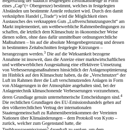
Begrenzung der staatlich festgelegten Zertifikatsmenge in Form
eines „Cap“(= Obergrenze) bestimmt, welches in festgelegten
Abständen um bestimmte Anteile reduziert wird. Durch den damit
verknüpften Handel („Trade“) wird die Möglichkeit eines
Austausches des verknappten Guts „Luftverschmutzungsrecht“ am
Markt implementiert, um wettbewerbliche Rahmenbedingungen zu
schaffen, die letztlich dem Klimaschutz in ökonomischer Weise
dienen sollen, ohne dass dafür unmittelbare ordnungsrechtliche
Maßnahmen – bis auf die absolute Mengenbegrenzung und dessen
in bestimmten Zeitabschnitten festgelegte Kürzungen –
3
herangezogen werden.
Die auf die Wirksamkeit bezogene
Annahme ist insoweit, dass die Anreize einer marktwirtschaftlichen
und wettbewerblichen Ausgestaltung eine effektivere Umsetzung
von Verbesserungsmaßnahmen hinsichtlich der Anlagenoptimierung
im Hinblick auf den Klimaschutz haben, da die „Verschmutzer“ der
Luft im Rahmen ihrer die Luft verschmutzenden Anlagen in Form
von Ablagerungen in der Atmosphäre angehalten sind, bei der
Anlagentechnik klimaschonende Verbesserungen vorzunehmen,
4
deren Grundlage genuin
unternehmerische Entscheidungen sind.
Die rechtlichen Grundlagen des EU-Emissionshandels gehen auf
den völkerrechtlichen Vertrag der internationalen
Staatengemeinschaft zu Rahmenübereinkommen der Vereinten
Nationen über Klimaänderungen – dem Protokoll von Kyoto –
zurück, welcher zum Gegenstand hatte, die
5
Treibhausgasemissionen
dauerhaft zu senken, um dem