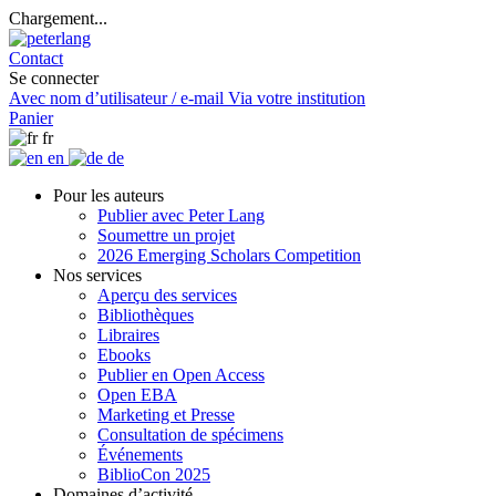
Chargement...
Contact
Se connecter
Avec nom d’utilisateur / e-mail
Via votre institution
Panier
fr
en
de
Pour les auteurs
Publier avec Peter Lang
Soumettre un projet
2026 Emerging Scholars Competition
Nos services
Aperçu des services
Bibliothèques
Libraires
Ebooks
Publier en Open Access
Open EBA
Marketing et Presse
Consultation de spécimens
Événements
BiblioCon 2025
Domaines d’activité