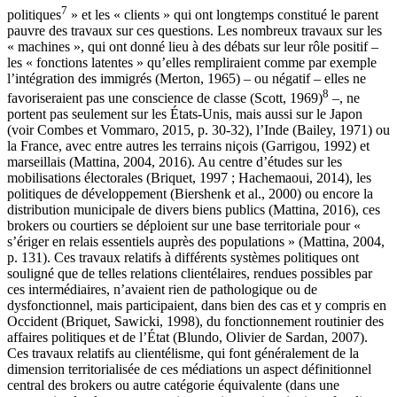
7
politiques
» et les « clients » qui ont longtemps constitué le parent
pauvre des travaux sur ces questions. Les nombreux travaux sur les
« machines », qui ont donné lieu à des débats sur leur rôle positif –
les « fonctions latentes » qu’elles rempliraient comme par exemple
l’intégration des immigrés (
Merton, 1965
) – ou négatif – elles ne
8
favoriseraient pas une conscience de classe (
Scott, 1969
)
–, ne
portent pas seulement sur les États-Unis, mais aussi sur le Japon
(voir
Combes et Vommaro, 2015
, p. 30-32), l’Inde (
Bailey, 1971
) ou
la France, avec entre autres les terrains niçois (
Garrigou, 1992
) et
marseillais (
Mattina, 2004
,
2016
). Au centre d’études sur les
mobilisations électorales (
Briquet, 1997
;
Hachemaoui, 2014
), les
politiques de développement (
Biershenk et al., 2000
) ou encore la
distribution municipale de divers biens publics (
Mattina, 2016
), ces
brokers ou courtiers se déploient sur une base territoriale pour «
s’ériger en relais essentiels auprès des populations » (
Mattina, 2004
,
p. 131). Ces travaux relatifs à différents systèmes politiques ont
souligné que de telles relations clientélaires, rendues possibles par
ces intermédiaires, n’avaient rien de pathologique ou de
dysfonctionnel, mais participaient, dans bien des cas et y compris en
Occident (
Briquet, Sawicki, 1998
), du fonctionnement routinier des
affaires politiques et de l’État (
Blundo, Olivier de Sardan, 2007
).
Ces travaux relatifs au clientélisme, qui font généralement de la
dimension territorialisée de ces médiations un aspect définitionnel
central des brokers ou autre catégorie équivalente (dans une