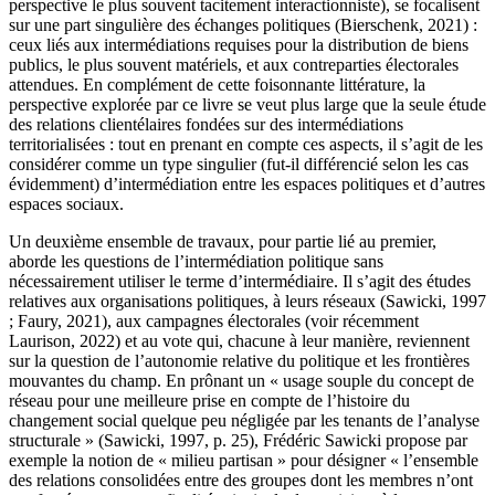
perspective le plus souvent tacitement interactionniste), se focalisent
sur une part singulière des échanges politiques (
Bierschenk, 2021
) :
ceux liés aux intermédiations requises pour la distribution de biens
publics, le plus souvent matériels, et aux contreparties électorales
attendues. En complément de cette foisonnante littérature, la
perspective explorée par ce livre se veut plus large que la seule étude
des relations
clientélaires fondées sur des intermédiations
territorialisées : tout en prenant en compte ces aspects, il s’agit de les
considérer comme un type singulier (fut-il différencié selon les cas
évidemment) d’intermédiation entre les espaces politiques et d’autres
espaces sociaux.
Un deuxième ensemble de travaux, pour partie lié au premier,
aborde les questions de l’intermédiation politique sans
nécessairement utiliser le terme d’intermédiaire. Il s’agit des études
relatives aux organisations politiques, à leurs réseaux (
Sawicki, 1997
;
Faury, 2021
), aux campagnes électorales (voir récemment
Laurison, 2022
) et au vote qui, chacune à leur manière, reviennent
sur la question de l’autonomie relative du politique et les frontières
mouvantes du champ. En prônant un « usage souple du concept de
réseau pour une meilleure prise en compte de l’histoire du
changement social quelque peu négligée par les tenants de l’analyse
structurale » (
Sawicki, 1997
, p. 25), Frédéric Sawicki propose par
exemple la notion de « milieu partisan » pour désigner « l’ensemble
des relations consolidées entre des groupes dont les membres n’ont