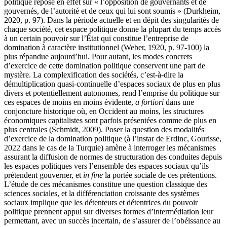
politique repose en effet sur « l’opposition de gouvernants et de
gouvernés, de l’autorité et de ceux qui lui sont soumis » (
Durkheim,
2020
, p. 97). Dans la période actuelle et en dépit des singularités de
chaque société, cet espace politique donne la plupart du temps accès
à un certain pouvoir sur l’État qui constitue l’entreprise de
domination à caractère institutionnel (
Weber, 1920
, p. 97-100) la
plus répandue aujourd’hui. Pour autant, les modes concrets
d’exercice de cette domination politique conservent une part de
mystère. La complexification des sociétés, c’est-à-dire la
démultiplication quasi-continuelle d’espaces sociaux de plus en plus
divers et potentiellement autonomes, rend l’emprise du politique sur
ces espaces de moins en moins évidente,
a fortiori
dans une
conjoncture historique où, en Occident au moins, les structures
économiques capitalistes sont parfois présentées comme de plus en
plus centrales (
Schmidt, 2009
). Poser la question des modalités
d’exercice de la domination politique (à l’instar de
Erdinc, Gourisse,
2022 dans le cas de la Turquie
) amène à interroger les mécanismes
assurant la diffusion de normes de structuration des conduites depuis
les espaces politiques vers l’ensemble des espaces sociaux qu’ils
prétendent gouverner, et
in fine
la portée sociale de ces prétentions.
L’étude de ces mécanismes constitue une question classique des
sciences sociales, et la différenciation croissante des systèmes
sociaux implique que les détenteurs et détentrices du pouvoir
politique prennent appui sur diverses formes d’intermédiation leur
permettant, avec un succès incertain, de s’assurer de l’obéissance au