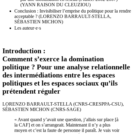
(YANN RAISON DU CLEUZIOU)
Conclusion : Invisibiliser l’emprise du politique pour la rendre
acceptable ? (LORENZO BARRAULT-STELLA,
SÉBASTIEN MICHON)
Les auteur·e·s
Introduction :
Comment s’exerce la domination
politique ? Pour une analyse relationnelle
des intermédiations entre les espaces
politiques et les espaces sociaux qu’ils
prétendent réguler
L
ORENZO
B
ARRAULT
-S
TELLA
(CNRS-CRESPPA-CSU),
S
ÉBASTIEN
M
ICHON
(CNRS-SAGE)
« Avant quand y’avait une question, j’allais sur place [à
la CAF] et on s’arrangeait. Maintenant il n’y a plus
moyen et c’est la faute de personne il paraît. Je vais voir