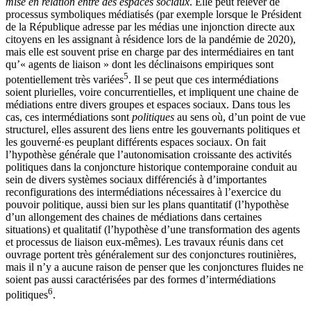
mise en relation entre des espaces sociaux
. Elle peut relever de
processus symboliques médiatisés (par exemple lorsque le Président
de la République adresse par les médias une injonction directe aux
citoyens en les assignant à résidence lors de la pandémie de 2020),
mais elle est souvent prise en charge par des intermédiaires en tant
qu’« agents de liaison » dont les déclinaisons
empiriques sont
5
potentiellement très variées
. Il se peut que ces intermédiations
soient plurielles, voire concurrentielles, et impliquent une chaine de
médiations entre divers groupes et espaces sociaux. Dans tous les
cas, ces intermédiations sont
politiques
au sens où, d’un point de vue
structurel, elles assurent des liens entre les gouvernants politiques et
les gouverné·es peuplant différents espaces sociaux. On fait
l’hypothèse générale que l’autonomisation croissante des activités
politiques dans la conjoncture historique contemporaine conduit au
sein de divers systèmes sociaux différenciés à d’importantes
reconfigurations des intermédiations nécessaires à l’exercice du
pouvoir politique, aussi bien sur les plans quantitatif (l’hypothèse
d’un allongement des chaines de médiations dans certaines
situations) et qualitatif (l’hypothèse d’une transformation des agents
et processus de liaison eux-mêmes). Les travaux réunis dans cet
ouvrage portent très généralement sur des conjonctures routinières,
mais il n’y a aucune raison de penser que les conjonctures fluides ne
soient pas aussi caractérisées par des formes d’intermédiations
6
politiques
.