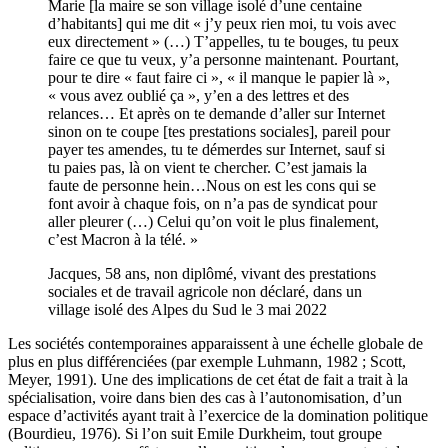
Marie [la maire se son village isolé d’une centaine
d’habitants] qui me dit « j’y peux rien moi, tu vois avec
eux directement » (…) T’appelles, tu te bouges, tu peux
faire ce que tu veux, y’a personne maintenant. Pourtant,
pour te dire « faut faire ci », « il manque le papier là »,
« vous avez oublié ça », y’en a des lettres et des
relances… Et après on te demande d’aller sur Internet
sinon on te coupe [tes prestations sociales], pareil pour
payer tes amendes, tu te démerdes sur Internet, sauf si
tu paies pas, là on vient te chercher. C’est jamais la
faute de personne hein…Nous on est les cons qui se
font avoir à chaque fois, on n’a pas de syndicat pour
aller pleurer (…) Celui qu’on voit le plus finalement,
c’est Macron à la télé. »
Jacques, 58 ans, non diplômé, vivant des prestations
sociales et de travail agricole non déclaré, dans un
village isolé des Alpes du Sud le 3 mai 2022
Les sociétés contemporaines apparaissent à une échelle globale de
plus en plus différenciées (par exemple
Luhmann, 1982
;
Scott,
Meyer, 1991
). Une des implications de cet état de fait a trait à la
spécialisation, voire dans bien des cas à l’autonomisation, d’un
espace d’activités ayant trait à l’exercice de la domination politique
(
Bourdieu, 1976
). Si l’on suit Emile Durkheim, tout groupe