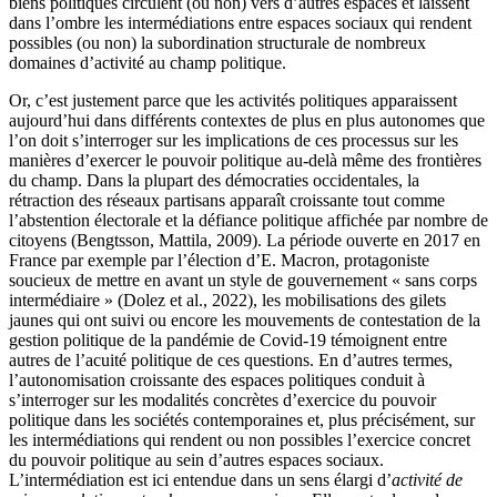
biens politiques circulent (ou non) vers d’autres espaces et laissent
dans l’ombre les intermédiations entre espaces sociaux qui rendent
possibles (ou non) la subordination structurale de nombreux
domaines d’activité au champ politique.
Or, c’est justement parce que les activités politiques apparaissent
aujourd’hui dans différents contextes de plus en plus autonomes que
l’on doit s’interroger sur les implications de ces processus sur les
manières d’exercer le pouvoir politique au-delà même des frontières
du champ. Dans la plupart des démocraties occidentales, la
rétraction des réseaux partisans apparaît croissante tout comme
l’abstention électorale et la défiance politique affichée par nombre de
citoyens (
Bengtsson, Mattila, 2009
). La période ouverte en 2017 en
France par exemple par l’élection d’E. Macron, protagoniste
soucieux de mettre en avant un style de gouvernement « sans corps
intermédiaire » (
Dolez et al., 2022
), les mobilisations des gilets
jaunes qui ont suivi ou encore les mouvements de contestation de la
gestion politique de la pandémie de Covid-19 témoignent entre
autres de l’acuité politique de ces questions. En d’autres termes,
l’autonomisation croissante des espaces politiques conduit à
s’interroger sur les modalités concrètes d’exercice du pouvoir
politique dans les sociétés contemporaines et, plus précisément, sur
les intermédiations qui rendent ou non possibles l’exercice concret
du pouvoir politique au sein d’autres espaces sociaux.
L’intermédiation est ici entendue dans un sens élargi d’
activité de