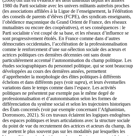
(2006)
ont mis en évidence les liens distendus depuis les années
1980
du Parti socialiste avec les univers militants autrefois proches
(les associations affiliées à la Ligue de l’enseignement, la Fédération
des conseils de parents d’élèves (FCPE), des syndicats enseignants,
l’obédience maçonnique du Grand Orient de France, des réseaux
mutualistes ou encore des coopératives), et ses conséquences : le
Parti socialiste s’est coupé de sa base, et les réseaux d’influence se
sont progressivement étiolés. En France comme dans d’autres
démocraties occidentales, l’accélération de la professionnalisation
comme le renforcement d’une sur-sélection sociale des acteurs et
actrices politiques ces dernières décennies ont sans doute
particulièrement accentué l’autonomisation du champ politique.
Les
études sociographiques du personnel politique, qui se sont beaucoup
développées au cours des dernières années, permettent
d’appréhender la morphologie des élites politiques à différents
échelons et dans différents pays (voir
supra
), et leurs éventuelles
variations dans le temps comme dans l’espace. Les activités
politiques ne présentent par exemple pas le même degré de
professionnalisation et d’autonomisation selon les formes de
différenciation du système social et selon les trajectoires historiques
des États concernés (voir par exemple concernant l’Afghanistan,
Dorronsoro, 2021
). Si ces travaux éclairent les logiques endogènes
des espaces politiques et leurs articulations avec la structure sociale
du point de vue du recrutement des actrices et acteurs du champ, ils
ne portent le plus souvent pas sur les modalités par lesquelles les