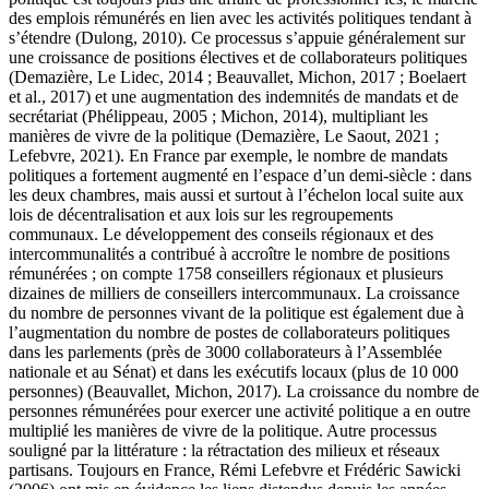
des emplois rémunérés en lien avec les activités politiques tendant à
s’étendre (
Dulong, 2010
). Ce processus s’appuie généralement sur
une croissance de positions électives et de collaborateurs politiques
(
Demazière, Le Lidec, 2014
;
Beauvallet, Michon, 2017
;
Boelaert
et al., 2017
) et une augmentation des indemnités de mandats et de
secrétariat (
Phélippeau, 2005
;
Michon, 2014
), multipliant les
manières de vivre de la politique (
Demazière, Le Saout, 2021
;
Lefebvre, 2021
). En France par exemple, le nombre de mandats
politiques a fortement augmenté en l’espace d’un demi-siècle : dans
les deux chambres, mais aussi et surtout à l’échelon local suite aux
lois de décentralisation et aux lois sur les regroupements
communaux. Le développement des conseils régionaux et des
intercommunalités a contribué à accroître le nombre de positions
rémunérées ; on compte 1758 conseillers régionaux et plusieurs
dizaines de milliers de conseillers intercommunaux. La croissance
du nombre de personnes vivant de la politique est également due à
l’augmentation du nombre de postes de collaborateurs politiques
dans les parlements (près de 3000 collaborateurs à l’Assemblée
nationale et au Sénat) et dans les exécutifs locaux (plus de 10 000
personnes) (
Beauvallet, Michon, 2017
). La croissance du nombre de
personnes rémunérées pour exercer une activité politique a en outre
multiplié les manières de vivre de la politique. Autre processus
souligné par la littérature : la rétractation des milieux et réseaux
partisans. Toujours en France, Rémi Lefebvre et
Frédéric Sawicki