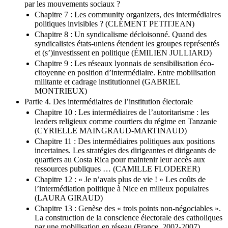
par les mouvements sociaux ?
Chapitre 7 : Les community organizers, des intermédiaires
politiques invisibles ? (CLÉMENT PETITJEAN)
Chapitre 8 : Un syndicalisme décloisonné. Quand des
syndicalistes états-uniens étendent les groupes représentés
et (s’)investissent en politique (ÉMILIEN JULLIARD)
Chapitre 9 : Les réseaux lyonnais de sensibilisation éco-
citoyenne en position d’intermédiaire. Entre mobilisation
militante et cadrage institutionnel (GABRIEL
MONTRIEUX)
Partie 4. Des intermédiaires de l’institution électorale
Chapitre 10 : Les intermédiaires de l’autoritarisme : les
leaders religieux comme courtiers du régime en Tanzanie
(CYRIELLE MAINGRAUD-MARTINAUD)
Chapitre 11 : Des intermédiaires politiques aux positions
incertaines. Les stratégies des dirigeantes et dirigeants de
quartiers au Costa Rica pour maintenir leur accès aux
ressources publiques … (CAMILLE FLODERER)
Chapitre 12 : « Je n’avais plus de vie ! » Les coûts de
l’intermédiation politique à Nice en milieux populaires
(LAURA GIRAUD)
Chapitre 13 : Genèse des « trois points non-négociables ».
La construction de la conscience électorale des catholiques
par une mobilisation en réseau (France. 2002-2007)