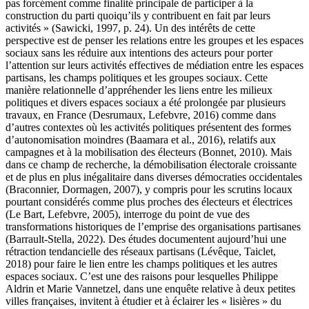
pas forcément comme finalité principale de participer à la
construction du parti quoiqu’ils y contribuent en fait par leurs
activités » (
Sawicki, 1997
, p. 24). Un des intérêts de cette
perspective est de penser les relations entre les groupes et les espaces
sociaux sans les réduire aux intentions des acteurs pour porter
l’attention sur leurs activités effectives de médiation entre les espaces
partisans, les champs politiques et les groupes sociaux. Cette
manière relationnelle d’appréhender les liens entre les milieux
politiques et divers espaces sociaux a été prolongée par plusieurs
travaux, en France (
Desrumaux, Lefebvre, 2016
) comme dans
d’autres contextes où les activités politiques présentent des formes
d’autonomisation moindres (
Baamara et al., 2016
), relatifs aux
campagnes et à la mobilisation des électeurs (
Bonnet, 2010
). Mais
dans ce champ de recherche, la démobilisation électorale croissante
et de plus en plus inégalitaire dans diverses démocraties occidentales
(
Braconnier, Dormagen, 2007
), y compris pour les scrutins locaux
pourtant considérés comme plus proches des électeurs et électrices
(
Le Bart, Lefebvre, 2005
), interroge du point de vue des
transformations historiques de l’emprise des organisations partisanes
(Barrault-Stella, 2022). Des études documentent aujourd’hui une
rétraction tendancielle des réseaux partisans (Lévêque, Taiclet,
2018) pour faire le lien entre les champs politiques et les autres
espaces sociaux. C’est une des raisons pour lesquelles Philippe
Aldrin et Marie Vannetzel, dans une enquête relative à deux petites
villes françaises, invitent à étudier et à éclairer les « lisières » du