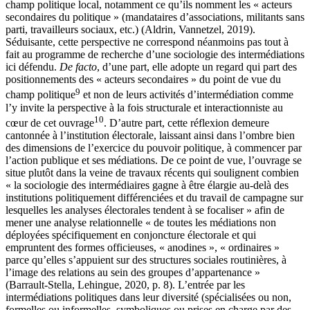
champ politique local, notamment ce qu’ils
nomment les « acteurs
secondaires du politique » (mandataires d’associations, militants sans
parti, travailleurs sociaux, etc.) (
Aldrin, Vannetzel, 2019).
Séduisante, cette perspective ne correspond néanmoins pas tout à
fait au programme de recherche d’une sociologie des intermédiations
ici défendu.
De facto
, d’une part, elle adopte un regard qui part des
positionnements des « acteurs secondaires » du point de vue du
9
champ politique
et non de leurs activités d’intermédiation comme
l’y invite la perspective à la fois structurale et interactionniste au
10
cœur de cet ouvrage
. D’autre part, cette réflexion demeure
cantonnée à l’institution électorale, laissant ainsi dans l’ombre bien
des dimensions de l’exercice du pouvoir politique, à commencer par
l’action publique et ses médiations. De ce point de vue, l’ouvrage se
situe plutôt dans la veine de travaux récents qui soulignent combien
« la sociologie des intermédiaires gagne à être élargie au-delà des
institutions politiquement différenciées et du travail de campagne sur
lesquelles les analyses électorales tendent à se focaliser » afin de
mener une analyse relationnelle « de toutes les médiations non
déployées spécifiquement en conjoncture électorale et qui
empruntent des formes officieuses, « anodines », « ordinaires »
parce qu’elles s’appuient sur des structures sociales routinières, à
l’image des relations au sein des groupes d’appartenance »
(
Barrault-Stella, Lehingue, 2020
, p. 8). L’entrée par les
intermédiations politiques dans leur diversité (spécialisées ou non,
formelles ou informelles, symboliques ou prises en charge par des