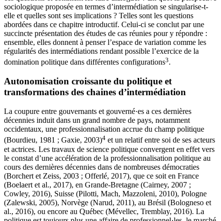
sociologique proposée en termes d’intermédiation se singularise-t-
elle et quelles sont ses implications ? Telles sont les questions
abordées dans ce chapitre introductif. Celui-ci se conclut par une
succincte présentation des études de cas réunies pour y répondre :
ensemble, elles donnent à penser l’espace de variation comme les
régularités des intermédiations rendant possible l’exercice de la
3
domination politique dans différentes configurations
.
Autonomisation croissante du politique et
transformations des chaines d’intermédiation
La coupure entre gouvernants et gouverné·es a ces dernières
décennies induit dans un grand nombre de pays, notamment
occidentaux, une professionnalisation accrue du champ politique
4
(
Bourdieu, 1981
;
Gaxie, 2003
)
et un relatif entre soi de ses acteurs
et actrices. Les travaux de science politique convergent en effet vers
le constat d’une accélération de la professionnalisation politique au
cours des dernières décennies dans de
nombreuses démocraties
(
Borchert et Zeiss, 2003
;
Offerlé, 2017
), que ce soit en France
(Boelaert et al., 2017), en Grande-Bretagne (
Cairney, 2007
;
Cowley, 2016), Suisse (
Pilotti, Mach, Mazzoleni, 2010
), Pologne
(
Zalewski, 2005
), Norvège (
Narud, 2011
), au Brésil (
Bologneso et
al., 2016
), ou encore au Québec (
Mévellec, Tremblay, 2016
). La
politique est toujours plus une affaire de professionnel·les, le marché