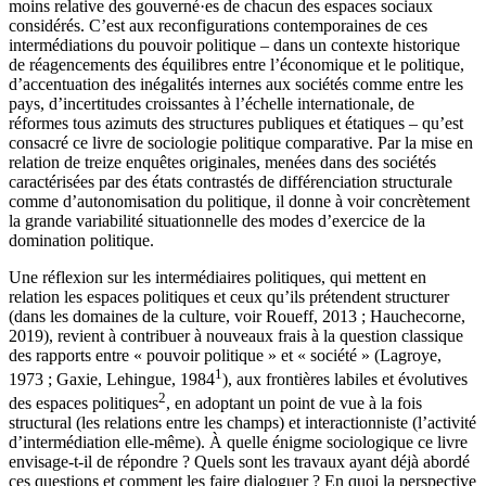
moins relative des gouverné·es de chacun des espaces sociaux
considérés. C’est aux reconfigurations contemporaines de ces
intermédiations du pouvoir politique – dans un contexte historique
de réagencements des équilibres entre l’économique et le politique,
d’accentuation des inégalités internes aux sociétés comme entre les
pays, d’incertitudes croissantes à l’échelle internationale, de
réformes tous azimuts des structures publiques et étatiques – qu’est
consacré ce livre de sociologie politique comparative. Par la mise en
relation de treize enquêtes originales, menées dans des sociétés
caractérisées par des états contrastés de différenciation structurale
comme d’autonomisation du politique, il donne à voir concrètement
la grande variabilité situationnelle des modes d’exercice de la
domination politique.
Une réflexion sur les intermédiaires politiques, qui mettent en
relation les espaces politiques et ceux qu’ils prétendent structurer
(dans les domaines de la culture, voir
Roueff, 2013
;
Hauchecorne,
2019
), revient à contribuer à nouveaux frais à la question classique
des rapports entre « pouvoir politique » et « société » (
Lagroye,
1
1973
;
Gaxie, Lehingue, 1984
), aux frontières labiles et évolutives
2
des espaces
politiques
, en adoptant un point de vue à la fois
structural (les relations entre les champs) et interactionniste (l’activité
d’intermédiation elle-même). À quelle énigme sociologique ce livre
envisage-t-il de répondre ? Quels sont les travaux ayant déjà abordé
ces questions et comment les faire dialoguer ? En quoi la perspective