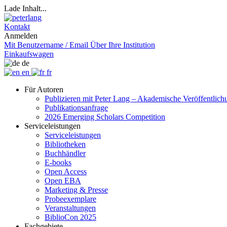
Lade Inhalt...
Kontakt
Anmelden
Mit Benutzername / Email
Über Ihre Institution
Einkaufswagen
de
en
fr
Für Autoren
Publizieren mit Peter Lang – Akademische Veröffentlic
Publikationsanfrage
2026 Emerging Scholars Competition
Serviceleistungen
Serviceleistungen
Bibliotheken
Buchhändler
E-books
Open Access
Open EBA
Marketing & Presse
Probeexemplare
Veranstaltungen
BiblioCon 2025
Fachgebiete