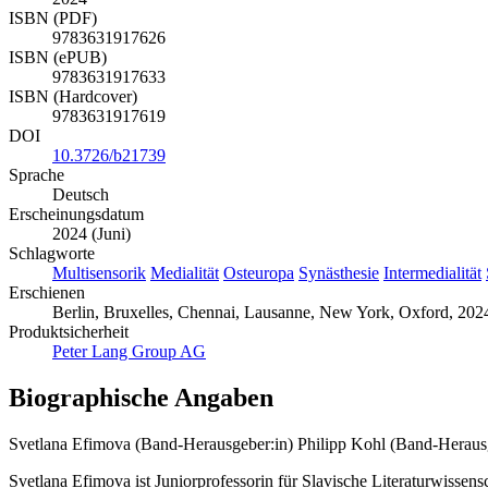
ISBN (PDF)
9783631917626
ISBN (ePUB)
9783631917633
ISBN (Hardcover)
9783631917619
DOI
10.3726/b21739
Sprache
Deutsch
Erscheinungsdatum
2024 (Juni)
Schlagworte
Multisensorik
Medialität
Osteuropa
Synästhesie
Intermedialität
Erschienen
Berlin, Bruxelles, Chennai, Lausanne, New York, Oxford, 2024
Produktsicherheit
Peter Lang Group AG
Biographische Angaben
Svetlana Efimova (Band-Herausgeber:in)
Philipp Kohl (Band-Heraus
Svetlana Efimova ist Juniorprofessorin für Slavische Literaturwissen