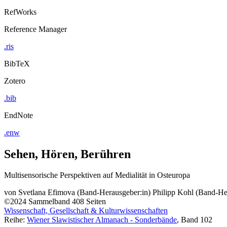
RefWorks
Reference Manager
.ris
BibTeX
Zotero
.bib
EndNote
.enw
Sehen, Hören, Berühren
Multisensorische Perspektiven auf Medialität in Osteuropa
von
Svetlana Efimova (Band-Herausgeber:in)
Philipp Kohl (Band-He
©2024
Sammelband
408 Seiten
Wissenschaft, Gesellschaft & Kulturwissenschaften
Reihe:
Wiener Slawistischer Almanach - Sonderbände
, Band 102