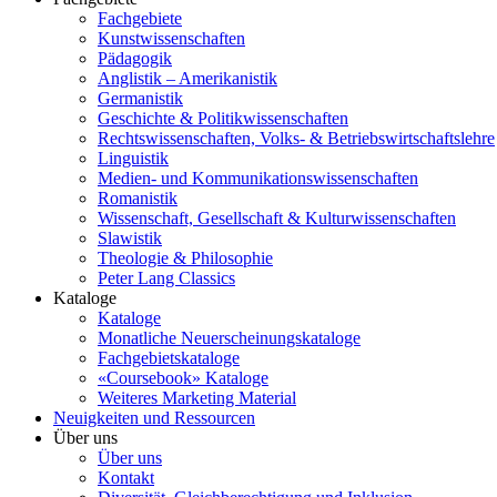
Fachgebiete
Kunstwissenschaften
Pädagogik
Anglistik – Amerikanistik
Germanistik
Geschichte & Politikwissenschaften
Rechtswissenschaften, Volks- & Betriebswirtschaftslehre
Linguistik
Medien- und Kommunikationswissenschaften
Romanistik
Wissenschaft, Gesellschaft & Kulturwissenschaften
Slawistik
Theologie & Philosophie
Peter Lang Classics
Kataloge
Kataloge
Monatliche Neuerscheinungskataloge
Fachgebietskataloge
«Coursebook» Kataloge
Weiteres Marketing Material
Neuigkeiten und Ressourcen
Über uns
Über uns
Kontakt