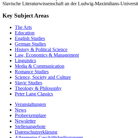
Slavische Literaturwissenschaft an der Ludwig-Maximilians-Universi
Key Subject Areas
The Arts
Education
English Studies
German Studies
History & Political Science
Law, Economics & Management
Linguistics
Media & Communication
Romance Studies
Science, Society and Culture
Slavic Studies
Theology & Philosophy
Peter Lang Classics
Veranstaltungen
News
Probeexemplare
Newsletter
Stellenangebote
Datenschutzerklärung
Allgemeine Geschäftsbedingungen