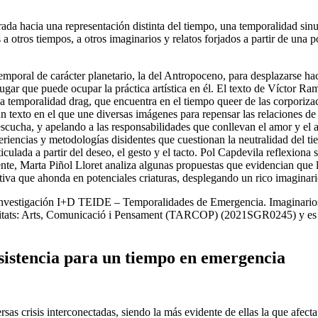
da hacia una representación distinta del tiempo, una temporalidad sinuo
tros tiempos, a otros imaginarios y relatos forjados a partir de una p
temporal de carácter planetario, la del Antropoceno, para desplazarse ha
 lugar que puede ocupar la práctica artística en él. El texto de Víctor R
na temporalidad drag, que encuentra en el tiempo
queer
de las corporizac
n texto en el que une diversas imágenes para repensar las relaciones de 
escucha, y apelando a las responsabilidades que conllevan el amor y el a
riencias y metodologías disidentes que cuestionan la neutralidad del tie
rticulada a partir del deseo, el gesto y el tacto. Pol Capdevila reflexion
e, Marta Piñol Lloret analiza algunas propuestas que evidencian que la
ativa que ahonda en potenciales criaturas, desplegando un rico imaginar
de investigación I+D TEIDE –
Temporalidades de Emergencia. Imaginarios
tats: Arts, Comunicació i Pensament
(TARCOP) (2021SGR0245) y es par
sistencia para un tiempo en emergencia
s crisis interconectadas, siendo la más evidente de ellas la que afecta