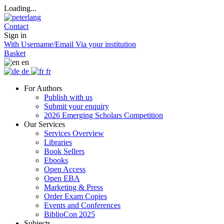
Loading...
Contact
Sign in
With Username/Email
Via your institution
Basket
en
de
fr
For Authors
Publish with us
Submit your enquiry
2026 Emerging Scholars Competition
Our Services
Services Overview
Libraries
Book Sellers
Ebooks
Open Access
Open EBA
Marketing & Press
Order Exam Copies
Events and Conferences
BiblioCon 2025
Subjects