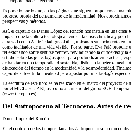
las temporalidades hegemónicas.
Es por ello por lo que, en las páginas que siguen, proponemos una mira
progreso propia del pensamiento de la modernidad. Nos aproximamos a o
perspectivas y métodos.
Así, el capítulo de Daniel López del Rincón nos instala en una crisis 
impacto que la cultura tecnológica tiene en la crisis climática y por el
enraizada en la Antigüedad grecolatina, ubicando su nacimiento en u
como facilitador de una vida vivible. Por su parte, Eva Paià propone u
reflexionando sobre sentirse “entre”, reivindicando la curiosidad y la 
estudio sobre las genealogías
queer
para profundizar en prácticas, expe
de habitar en una temporalidad sostenida, distinta a la hetero-lineal, a
dislocación del tiempo en la modernidad y la posmodernidad. Finalment
capaz de subvertir la linealidad para apostar por una biología especul
La escritura de este libro se ha realizado en el marco del proyecto 
por el MICIU y la AEI, así como al amparo del grupo SGR
Temporali
(
www.tiempha.es
).
Del Antropoceno al Tecnoceno. Artes de re
Daniel López del Rincón
En el contexto de los tiempos llamados Antropoceno se producen diversa