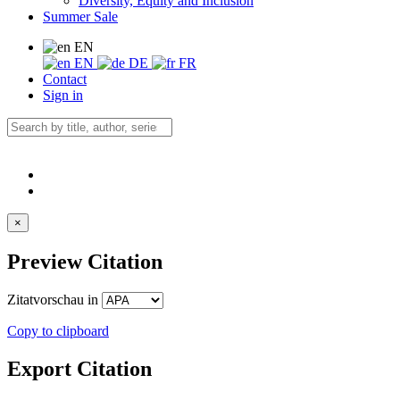
Diversity, Equity and Inclusion
Summer Sale
EN
EN
DE
FR
Contact
Sign in
×
Preview Citation
Zitatvorschau in
Copy to clipboard
Export Citation