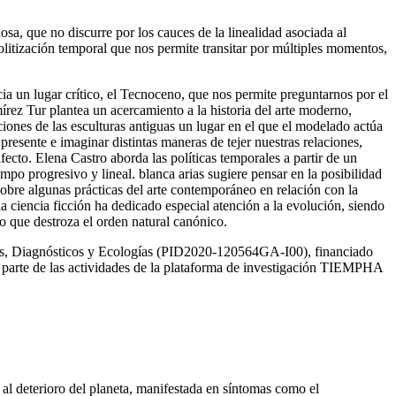
sa, que no discurre por los cauces de la linealidad asociada al
olitización temporal que nos permite transitar por múltiples momentos,
cia un lugar crítico, el Tecnoceno, que nos permite preguntarnos por el
amírez Tur plantea un acercamiento a la historia del arte moderno,
iones de las esculturas antiguas un lugar en el que el modelado actúa
presente e imaginar distintas maneras de tejer nuestras relaciones,
fecto. Elena Castro aborda las políticas temporales a partir de un
mpo progresivo y lineal. blanca arias sugiere pensar en la posibilidad
a sobre algunas prácticas del arte contemporáneo en relación con la
 ciencia ficción ha dedicado especial atención a la evolución, siendo
io que destroza el orden natural canónico.
, Diagnósticos y Ecologías
(PID2020-120564GA-I00), financiado
te de las actividades de la plataforma de investigación TIEMPHA
 al deterioro del planeta, manifestada en síntomas como el