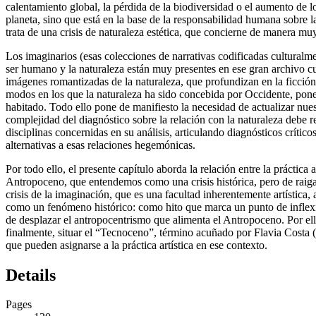
calentamiento global, la pérdida de la biodiversidad o el aumento de l
planeta, sino que está en la base de la responsabilidad humana sobre la
trata de una crisis de naturaleza estética, que concierne de manera muy 
Los imaginarios (esas colecciones de narrativas codificadas culturalm
ser humano y la naturaleza están muy presentes en ese gran archivo cu
imágenes romantizadas de la naturaleza, que profundizan en la ficción
modos en los que la naturaleza ha sido concebida por Occidente, ponen 
habitado. Todo ello pone de manifiesto la necesidad de actualizar nuest
complejidad del diagnóstico sobre la relación con la naturaleza debe
disciplinas concernidas en su análisis, articulando diagnósticos críti
alternativas a esas relaciones hegemónicas.
Por todo ello, el presente capítulo aborda la relación entre la práctica
Antropoceno, que entendemos como una crisis histórica, pero de raiga
crisis de la imaginación
, que es una facultad inherentemente artística, 
como un fenómeno histórico: como hito que marca un punto de inflexió
de desplazar el antropocentrismo que alimenta el Antropoceno. Por ello
finalmente, situar el “Tecnoceno”, término acuñado por Flavia Costa (20
que pueden asignarse a la práctica artística en ese contexto.
Details
Pages