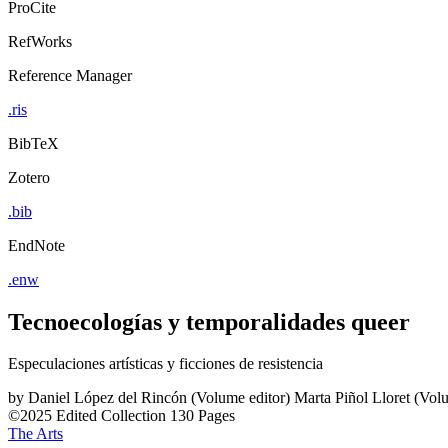
ProCite
RefWorks
Reference Manager
.ris
BibTeX
Zotero
.bib
EndNote
.enw
Tecnoecologías y temporalidades queer
Especulaciones artísticas y ficciones de resistencia
by
Daniel López del Rincón (Volume editor)
Marta Piñol Lloret (Vol
©2025
Edited Collection
130 Pages
The Arts