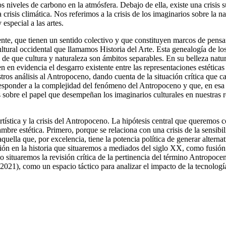
os niveles de carbono en la atmósfera. Debajo de ella, existe una crisi
 crisis climática. Nos referimos a la crisis de los imaginarios sobre la 
especial a las artes.
ente, que tienen un sentido colectivo y que constituyen marcos de pens
ltural occidental que llamamos Historia del Arte. Esta genealogía de l
 de que cultura y naturaleza son ámbitos separables. En su belleza natu
en evidencia el desgarro existente entre las representaciones estéticas
ros análisis al Antropoceno, dando cuenta de la situación crítica que ca
 responder a la complejidad del fenómeno del Antropoceno y que, en esa
cos sobre el papel que desempeñan los imaginarios culturales en nuestras 
 artística y la crisis del Antropoceno. La hipótesis central que queremos c
mbre estética. Primero, porque se relaciona con una
crisis de la sensibi
aquella que, por excelencia, tiene la potencia política de generar alterna
n en la historia que situaremos a mediados del siglo XX, como fusión 
 situaremos la revisión crítica de la pertinencia del término Antropoce
21), como un espacio táctico para analizar el impacto de la tecnología en