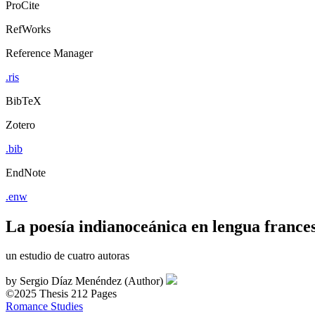
ProCite
RefWorks
Reference Manager
.ris
BibTeX
Zotero
.bib
EndNote
.enw
La poesía indianoceánica en lengua frances
un estudio de cuatro autoras
by
Sergio Díaz Menéndez (Author)
©2025
Thesis
212 Pages
Romance Studies