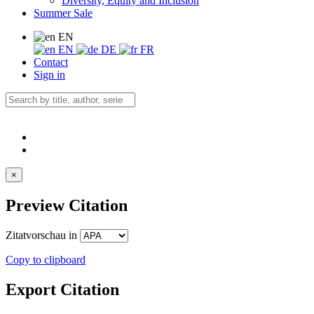
Diversity, Equity and Inclusion
Summer Sale
EN
EN
DE
FR
Contact
Sign in
×
Preview Citation
Zitatvorschau in
Copy to clipboard
Export Citation