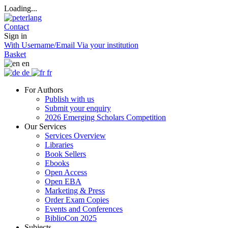
Loading...
Contact
Sign in
With Username/Email
Via your institution
Basket
en
de
fr
For Authors
Publish with us
Submit your enquiry
2026 Emerging Scholars Competition
Our Services
Services Overview
Libraries
Book Sellers
Ebooks
Open Access
Open EBA
Marketing & Press
Order Exam Copies
Events and Conferences
BiblioCon 2025
Subjects