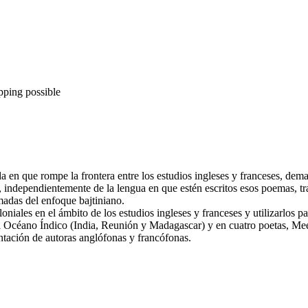
pping possible
dida en que rompe la frontera entre los estudios ingleses y franceses, 
 independientemente de la lengua en que estén escritos esos poemas, tra
madas del enfoque bajtiniano.
niales en el ámbito de los estudios ingleses y franceses y utilizarlos p
s del Océano Índico (India, Reunión y Madagascar) y en cuatro poetas,
entación de autoras anglófonas y francófonas.