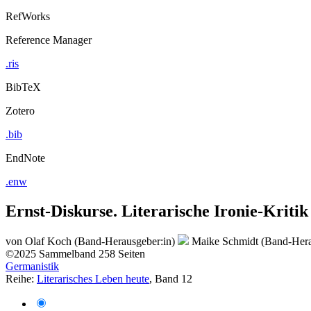
RefWorks
Reference Manager
.ris
BibTeX
Zotero
.bib
EndNote
.enw
Ernst-Diskurse. Literarische Ironie-Kri
von
Olaf Koch (Band-Herausgeber:in)
Maike Schmidt (Band-Hera
©2025
Sammelband
258 Seiten
Germanistik
Reihe:
Literarisches Leben heute
, Band 12