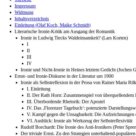
Impressum
Widmung
Inhaltsverzeichnis
Einleitung (Olaf Koch, Maike Schmidt)
Literarische Ironie-Kritik am Ausgang der Romantik
Ironie in Ludwig Tiecks Waldeinsamkeit? (Lars Korten)
I
II
III
IV
Ironie und Nicht-Ironie in Heines letztem Gedicht (Jochen 
Ernst- und Ironie-Diskurse in der Literatur um 1900
Ironie als Selbstreflexion in der Prosa von Rainer Maria Ril
I. Einleitung
II. Der Rath Horn: Zusammenspiel von überquellendem P
III. Überbordende Rhetorik: Der Apostel
IV. Das ‚Florenzer Tagebuch‘: potenzierte Darstellungs
V. Kampf gegen die Unsagbarkeit: Die Aufzeichnungen 
VI. Ausblick: Ironie als Werkzeug der Selbstreflexivität
Rudolf Borchardt: Die Ironie des Anti-Ironikers (Peter Spre
Der triviale Ernst. Zu den Strategien unterhaltend-populäre