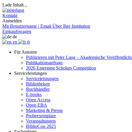
Lade Inhalt...
Kontakt
Anmelden
Mit Benutzername / Email
Über Ihre Institution
Einkaufswagen
de
en
fr
Für Autoren
Publizieren mit Peter Lang – Akademische Veröffentlic
Publikationsanfrage
2026 Emerging Scholars Competition
Serviceleistungen
Serviceleistungen
Bibliotheken
Buchhändler
E-books
Open Access
Open EBA
Marketing & Presse
Probeexemplare
Veranstaltungen
BiblioCon 2025
Fachgebiete