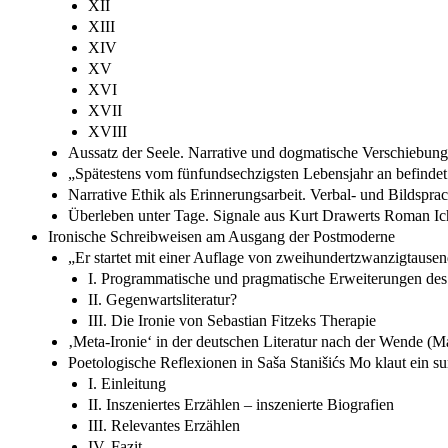
XII
XIII
XIV
XV
XVI
XVII
XVIII
Aussatz der Seele. Narrative und dogmatische Verschiebung
„Spätestens vom fünfundsechzigsten Lebensjahr an befindet 
Narrative Ethik als Erinnerungsarbeit. Verbal- und Bildspra
Überleben unter Tage. Signale aus Kurt Drawerts Roman Ich
Ironische Schreibweisen am Ausgang der Postmoderne
„Er startet mit einer Auflage von zweihundertzwanzigtausend
I. Programmatische und pragmatische Erweiterungen des 
II. Gegenwartsliteratur?
III. Die Ironie von Sebastian Fitzeks Therapie
‚Meta-Ironie‘ in der deutschen Literatur nach der Wende (
Poetologische Reflexionen in Saša Stanišićs Mo klaut ein s
I. Einleitung
II. Inszeniertes Erzählen – inszenierte Biografien
III. Relevantes Erzählen
IV. Fazit