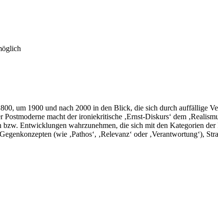
möglich
800, um 1900 und nach 2000 in den Blick, die sich durch auffällige Ve
ostmoderne macht der ironiekritische ‚Ernst-Diskurs‘ dem ‚Realismus‘ 
gen bzw. Entwicklungen wahrzunehmen, die sich mit den Kategorien der
n Gegenkonzepten (wie ‚Pathos‘, ‚Relevanz‘ oder ‚Verantwortung‘), Str