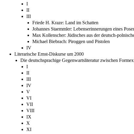
I
II
III
Friede H. Kraze: Land im Schatten
Johannes Staemmler: Lebenserinnerungen eines Pose
Max Kollenscher: Jüdisches aus der deutsch-polnisc
Michael Biebrach: Piroggen und Pistolen
IV
Literarische Ernst-Diskurse um 2000
Die deutschsprachige Gegenwartsliteratur zwischen Forme
I
II
III
IV
V
VI
VII
VIII
IX
X
XI