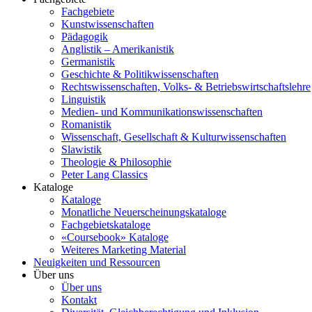
Fachgebiete
Kunstwissenschaften
Pädagogik
Anglistik – Amerikanistik
Germanistik
Geschichte & Politikwissenschaften
Rechtswissenschaften, Volks- & Betriebswirtschaftslehre
Linguistik
Medien- und Kommunikationswissenschaften
Romanistik
Wissenschaft, Gesellschaft & Kulturwissenschaften
Slawistik
Theologie & Philosophie
Peter Lang Classics
Kataloge
Kataloge
Monatliche Neuerscheinungskataloge
Fachgebietskataloge
«Coursebook» Kataloge
Weiteres Marketing Material
Neuigkeiten und Ressourcen
Über uns
Über uns
Kontakt