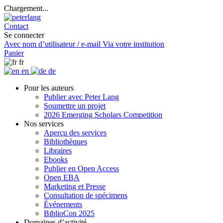
Chargement...
Contact
Se connecter
Avec nom d’utilisateur / e-mail
Via votre institution
Panier
fr
en
de
Pour les auteurs
Publier avec Peter Lang
Soumettre un projet
2026 Emerging Scholars Competition
Nos services
Aperçu des services
Bibliothèques
Libraires
Ebooks
Publier en Open Access
Open EBA
Marketing et Presse
Consultation de spécimens
Événements
BiblioCon 2025
Domaines d’activité