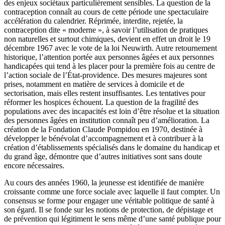
des enjeux sociétaux particulièrement sensibles. La question de la
contraception connaît au cours de cette période une spectaculaire
accélération du calendrier. Réprimée, interdite, rejetée, la
contraception dite « moderne », à savoir l’utilisation de pratiques
non naturelles et surtout chimiques, devient en effet un droit le 19
décembre 1967 avec le vote de la loi Neuwirth. Autre retournement
historique, l’attention portée aux personnes âgées et aux personnes
handicapées qui tend à les placer pour la première fois au centre de
l’action sociale de l’État-providence. Des mesures majeures sont
prises, notamment en matière de services à domicile et de
sectorisation, mais elles restent insuffisantes. Les tentatives pour
réformer les hospices échouent. La question de la fragilité des
populations avec des incapacités est loin d’être résolue et la situation
des personnes âgées en institution connaît peu d’amélioration. La
création de la Fondation Claude Pompidou en 1970, destinée à
développer le bénévolat d’accompagnement et à contribuer à la
création d’établissements spécialisés dans le domaine du handicap et
du grand âge, démontre que d’autres initiatives sont sans doute
encore nécessaires.
Au cours des années 1960, la jeunesse est identifiée de manière
croissante comme une force sociale avec laquelle il faut compter. Un
consensus se forme pour engager une véritable politique de santé à
son égard.
Il se fonde sur les notions de protection, de dépistage et
de prévention qui légitiment le sens même d’une santé publique pour