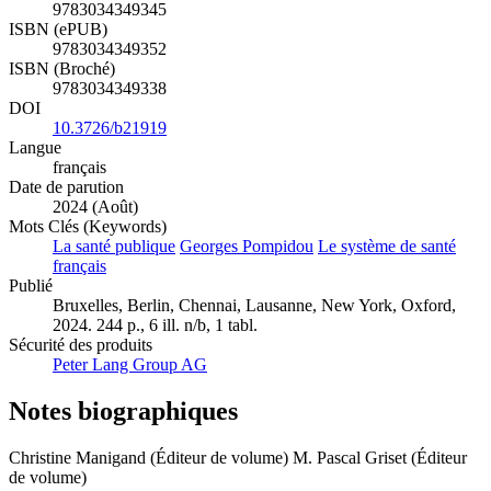
9783034349345
ISBN (ePUB)
9783034349352
ISBN (Broché)
9783034349338
DOI
10.3726/b21919
Langue
français
Date de parution
2024 (Août)
Mots Clés (Keywords)
La santé publique
Georges Pompidou
Le système de santé
français
Publié
Bruxelles, Berlin, Chennai, Lausanne, New York, Oxford,
2024. 244 p., 6 ill. n/b, 1 tabl.
Sécurité des produits
Peter Lang Group AG
Notes biographiques
Christine Manigand (Éditeur de volume)
M. Pascal Griset (Éditeur
de volume)