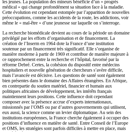
les jeunes. La population des mineurs bénéficie d’un « progrès
médical » qui change profondément sa situation face à la maladie.
Cette évolution est cependant estompée par l’apparition de nouvelles
préoccupations, comme les accidents de la route, les addictions, voir
même le « mal-être » d’une jeunesse sur laquelle on s’interroge.
La recherche biomédicale devient au cours de la période un domaine
privilégié par les efforts d’organisation et de financement. La
création de l’Inserm en 1964 dote la France d’une institution
soutenue par un financement très significatif. Elle s’organise de
manière moderne à partir de 1969 et contribue de manière majeure à
ce rapprochement entre la recherche et l’hôpital, favorisé par la
réforme Debré. Certes, la cohésion du dispositif entre médecins
hospitaliers et nouvelle génération de chercheurs s’avère difficile,
mais l’avancée est décisive. Les questions de santé sont également
bien présentes dans le domaine des Affaires étrangères. En Afrique,
en contrepartie du soutien matériel, financier et humain aux
politiques africaines de développement, les intérêts français
maintiennent leurs positions. Cette influence doit cependant
composer avec la présence accrue d’experts internationaux,
missionnés par l’OMS ou par d’autres gouvernements qui utilisent,
eux aussi, la science comme un levier diplomatique. Au sein des
institutions européennes, la France cherche également à occuper des
positions d’influence en matière de santé. Entre Conseil de l’Europe
et OMS, les stratégies sont parfois difficiles à mettre en place, mais