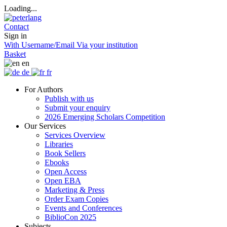
Loading...
Contact
Sign in
With Username/Email
Via your institution
Basket
en
de
fr
For Authors
Publish with us
Submit your enquiry
2026 Emerging Scholars Competition
Our Services
Services Overview
Libraries
Book Sellers
Ebooks
Open Access
Open EBA
Marketing & Press
Order Exam Copies
Events and Conferences
BiblioCon 2025
Subjects