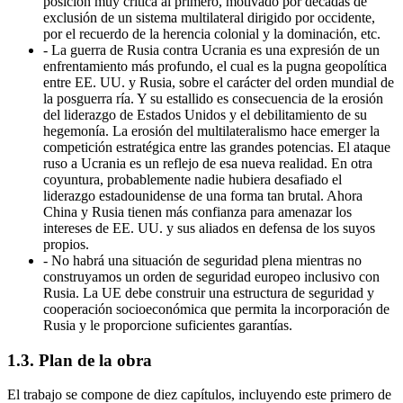
posición muy crítica al primero, motivado por décadas de
exclusión de un sistema multilateral dirigido por occidente,
por el recuerdo de la herencia colonial y la dominación, etc.
-
La guerra de Rusia contra Ucrania es una expresión de un
enfrentamiento más profundo, el cual es la pugna geopolítica
entre EE. UU. y Rusia, sobre el carácter del orden mundial de
la posguerra ría. Y su estallido es consecuencia de la erosión
del liderazgo de Estados Unidos y el debilitamiento de su
hegemonía. La erosión del multilateralismo hace emerger la
competición estratégica entre las grandes potencias. El ataque
ruso a Ucrania es un reflejo de esa nueva realidad. En otra
coyuntura, probablemente nadie hubiera desafiado el
liderazgo estadounidense de una forma tan brutal. Ahora
China y Rusia tienen más confianza para amenazar los
intereses de EE. UU. y sus aliados en defensa de los suyos
propios.
-
No habrá una situación de seguridad plena mientras no
construyamos un orden de seguridad europeo inclusivo con
Rusia. La UE debe construir una estructura de seguridad y
cooperación socioeconómica que permita la incorporación de
Rusia y le proporcione suficientes garantías.
1.3.
Plan de la obra
El trabajo se compone de diez capítulos, incluyendo este primero de