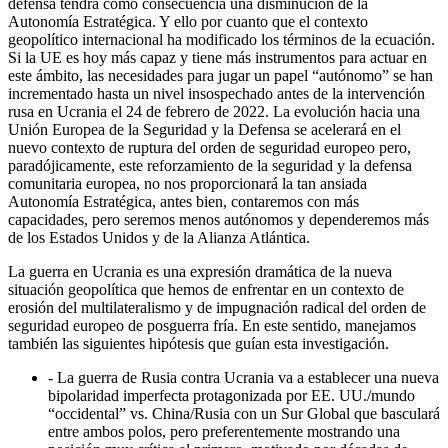
defensa tendrá como consecuencia una disminución de la
Autonomía Estratégica.
Y ello por cuanto que el contexto
geopolítico internacional ha modificado los términos de la ecuación.
Si la UE es hoy más capaz y tiene más instrumentos para actuar en
este ámbito, las necesidades para jugar un papel “autónomo” se han
incrementado hasta un nivel insospechado antes de la intervención
rusa en Ucrania el 24 de febrero de 2022. La evolución hacia una
Unión Europea de la Seguridad y la Defensa se acelerará en el
nuevo contexto de ruptura del orden de seguridad europeo pero,
paradójicamente, este reforzamiento de la seguridad y la defensa
comunitaria europea, no nos proporcionará la tan ansiada
Autonomía Estratégica, antes bien, contaremos con más
capacidades, pero seremos menos autónomos y dependeremos más
de los Estados Unidos y de la Alianza Atlántica.
La guerra en Ucrania es una expresión dramática de la nueva
situación geopolítica que hemos de enfrentar en un contexto de
erosión del multilateralismo y de impugnación radical del orden de
seguridad europeo de posguerra fría. En este sentido, manejamos
también las siguientes hipótesis que guían esta investigación.
-
La guerra de Rusia contra Ucrania va a establecer una nueva
bipolaridad imperfecta protagonizada por EE. UU./mundo
“occidental” vs. China/Rusia con un Sur Global que basculará
entre ambos polos, pero preferentemente mostrando una