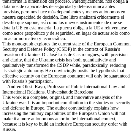
transforma la dimensión del proceso. Paradójicamente, nos obliga a
dotarnos de capacidades de seguridad y defensa nunca antes
previstas, pero nos hace más dependientes y menos autónomos en
nuestra capacidad de decisión. Este libro analizará críticamente el
desafío que supone, así como los nuevos instrumentos de que se
dota la UE en esta materia. La guerra obliga a la UE a reinventarse
como actor geopolítico y de seguridad, en lugar de actuar solo como
un actor normativo y tecnocrático.
This monograph explores the current state of the European Common
Security and Defense Policy (CSDP) in the context of Russia’s
invasion of Ukraine. Dr. José Luis de Castro argues, with precision
and clarity, that the Ukraine crisis has both quantitatively and
qualitatively transformed the CSDP while, paradoxically, reducing
its strategic autonomy. He convincingly posits the hypothesis that
effective security on the European continent will only be guaranteed
with Russia’s participation.
—Andreu Olesti Rayo, Professor of Public International Law and
International Relations, Universitat de Barcelona
This work is a complete, original, and innovative analysis of the
Ukraine war. It is an important contribution to the studies on security
and defense in Europe. The author convincingly explains how
increasing the military capabilities of the European Union will not
make it a more autonomous actor in the international context,
because it is key to build an inclusive European security order with
Russia.