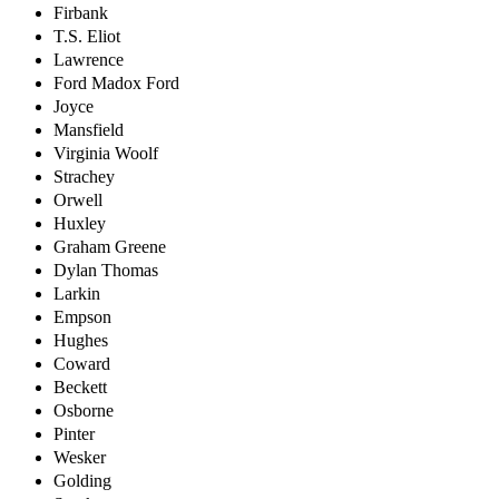
Firbank
T.S. Eliot
Lawrence
Ford Madox Ford
Joyce
Mansfield
Virginia Woolf
Strachey
Orwell
Huxley
Graham Greene
Dylan Thomas
Larkin
Empson
Hughes
Coward
Beckett
Osborne
Pinter
Wesker
Golding