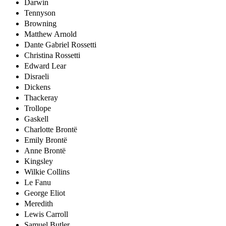
Darwin
Tennyson
Browning
Matthew Arnold
Dante Gabriel Rossetti
Christina Rossetti
Edward Lear
Disraeli
Dickens
Thackeray
Trollope
Gaskell
Charlotte Brontë
Emily Brontë
Anne Brontë
Kingsley
Wilkie Collins
Le Fanu
George Eliot
Meredith
Lewis Carroll
Samuel Butler