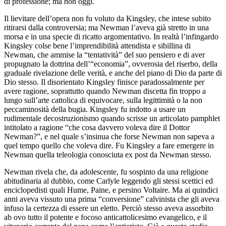
di professione; ma non oggi.
Il lievitare dell’opera non fu voluto da Kingsley, che intese subito
ritirarsi dalla controversia; ma Newman l’aveva già stretto in una
morsa e in una specie di ricatto argomentativo. In realtà l’infingardo
Kingsley colse bene l’imprendibilità attendista e sibillina di
Newman, che ammise la “tentatività” del suo pensiero e di aver
propugnato la dottrina dell’“economia”, ovverosia del riserbo, della
graduale rivelazione delle verità, e anche del piano di Dio da parte di
Dio stesso. Il disorientato Kingsley finisce paradossalmente per
avere ragione, soprattutto quando Newman discetta fin troppo a
lungo sull’arte cattolica di equivocare, sulla legittimità o la non
peccaminosità della bugia. Kingsley fu indotto a usare un
rudimentale decostruzionismo quando scrisse un articolato
pamphlet
intitolato a ragione “che cosa davvero voleva dire il Dottor
Newman?”, e nel quale s’insinua
che forse Newman non sapeva a
quel tempo quello che voleva dire. Fu Kingsley a fare emergere in
Newman quella teleologia conosciuta ex post da Newman stesso.
Newman rivela che, da adolescente, fu sospinto da una religione
abitudinaria al dubbio, come Carlyle leggendo gli stessi scettici ed
enciclopedisti quali Hume, Paine, e persino Voltaire. Ma ai quindici
anni aveva vissuto una prima “conversione” calvinista che gli aveva
infuso la certezza di essere un eletto. Perciò stesso aveva assorbito
ab ovo
tutto il potente e focoso anticattolicesimo evangelico, e il