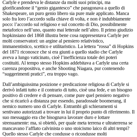
Carlyle e prendeva le distanze da molti suoi principi, ma
glorificandone il “genio gigantesco” che paragonava a quello di
Shakespeare, un puro genio libero sia pure male applicato. Manca
solo fra loro l’accordo sulla chiave di volta, e non è indubbiamente
poco: l’accordo sul religioso e sul concetto di Dio, possibilmente
metaforico nell’uno, quanto mai letterale nell’altro. Il primo giudizio
hopkinsiano del 1868 illustra bene cosa rappresentava Carlyle per
molti conservatori: un argine al pensiero relativistico,
immanentistico, scettico e utilitaristico. La lettera “rossa” di Hopkins
del 1871 riconosce che si era giunti a quello stadio che Carlyle
aveva a lungo vaticinato, cioè l’inefficienza totale dei poteri
costituiti. Al tempo stesso Hopkins addebitava a Carlyle una certa
carenza propositiva, e anche
Shooting Niagara
, pur contenendo
“suggerimenti pratici”, era troppo vago.
Dall’ambiguissima posizione e predicazione religiosa di Carlyle si
derivò infatti tutto e il contrario di tutto, cioè una fede, e un bisogno
positivo di credere e di pensare, come pure quel pensiero negativo
che si ricaricò a distanza pur essendo, paradossale boomerang, il
nemico numero uno di Carlyle. Entrambi gli schieramenti si
sentivano autorizzati a trovare in lui il proprio punto di riferimento. Il
suo messaggio era che bisognava lavorare duro e lottare
strenuamente: ma, si obiettò, per quale meta terrena e ultraterrena se
mancavano l’afflato calvinista o uno stoicismo laico di altri tempi?
Quello stesso Carlyle che condusse o ricondusse molti