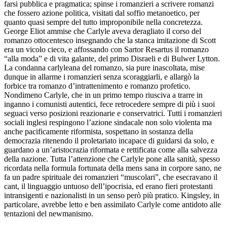
farsi pubblica e pragmatica; spinse i romanzieri a scrivere romanzi
che fossero azione politica, visitati dal soffio metanoetico, per
quanto quasi sempre del tutto improponibile nella concretezza.
George Eliot ammise che Carlyle aveva deragliato il corso del
romanzo ottocentesco insegnando che la stanca imitazione di Scott
era un vicolo cieco, e affossando con
Sartor
Resartus
il romanzo
“alla moda” e di vita galante, del primo Disraeli e di Bulwer Lytton.
La condanna carlyleana del romanzo, sia pure inascoltata, mise
dunque in allarme i romanzieri senza scoraggiarli, e allargò la
forbice tra romanzo d’intrattenimento e romanzo profetico.
Nondimeno Carlyle, che in un primo tempo riusciva a trarre in
inganno i comunisti autentici, fece retrocedere sempre di più i suoi
seguaci verso posizioni reazionarie e conservatrici. Tutti i romanzieri
sociali inglesi respingono l’azione sindacale non solo violenta ma
anche pacificamente
riformista, sospettano in sostanza della
democrazia ritenendo il proletariato incapace di guidarsi da solo, e
guardano a un’aristocrazia riformata e rettificata come alla salvezza
della nazione. Tutta l’attenzione che Carlyle pone alla sanità, spesso
ricordata nella formula fortunata della
mens sana in corpore sano
, ne
fa un padre spirituale dei romanzieri “muscolari”, che esecravano il
cant
, il linguaggio untuoso dell’ipocrisia, ed erano fieri protestanti
intransigenti e nazionalisti in un senso però più pratico. Kingsley, in
particolare, avrebbe letto e ben assimilato Carlyle come antidoto alle
tentazioni del newmanismo.