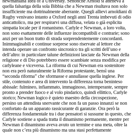
newmaniana
Idea of a University.
Senonché Arnold si atteneva a
quella falsariga della sola Bibbia che a Newman risultava non solo
insufficiente ma dottrinalmente aberrante. Quegli allievi arnoldiani di
Rugby venivano intanto a Oxford negli anni Trenta imbevuti di odio
anticattolico, ma per respirarvi una diffusa, velata o già esplicita
simpatia locale per il romanismo. Carlyle e Newman, a loro volta,
non sono esattamente delle influenze incompatibili e contrarie; sono
anzi per un buon tratto di strada sorprendentemente concordanti.
Inimmaginabili e continue sorprese sono riservate al lettore che
intenda operare un confronto sincronico tra gli scritti dell’uno e
dell’altro: in particolare talune definizioni lasciate da Newman della
religione e di Dio potrebbero essere scambiate senza modifica per
carlyleane e viceversa. La riforma di cui Newman era sostenitore
non era però naturalmente la Riforma protestante, bensì una
“seconda riforma” che sformasse e annullasse quella inglese. Per
stile, contenuto e area di intervento la differenza torna beninteso
abissale: fulmineo, infiammato, immaginoso, intemperante, sempre
pronto a prender fuoco e al volo pindarico, quindi ellittico, Carlyle
storico; Newman logico è quieto maestro della circospezione,
persino un attendista snervante che non fa un passo innanzi se non
confortato da un apparato rassicurante di garanzie. Ora però la
differenza fondamentale tra i due pensatori si sussume in questo, che
Carlyle sostiene a spada tratta il dinamismo permanente, mentre per
Newman il dinamismo aveva avuto un termine e una meta, oltre la
quale non c’era più dinamismo ma una stasi perfettamente