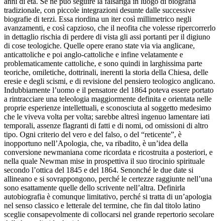
anni di età. Se ne può seguire la falsariga in luogo di biografia
tradizionale, con piccole integrazioni desunte dalle successive
biografie di terzi. Essa riordina un iter così millimetrico negli
avanzamenti, e così capzioso, che il neofita che volesse ripercorrerlo
in dettaglio rischia di perdere di vista gli assi portanti per il digiuno
di cose teologiche. Quelle opere erano state via via anglicane,
anticattoliche e poi anglo-cattoliche e infine velatamente e
problematicamente cattoliche, e sono quindi in larghissima parte
teoriche, omiletiche, dottrinali, inerenti la storia della Chiesa, delle
eresie e degli scismi, e di revisione del pensiero teologico anglicano.
Indubbiamente l’uomo e il pensatore del 1864 poteva essere portato
a rintracciare una teleologia maggiormente definita e orientata nelle
proprie esperienze intellettuali, e sconosciuta al soggetto medesimo
che le viveva volta per volta; sarebbe altresì ingenuo lamentare iati
temporali, assenze flagranti di fatti e di nomi, od omissioni di altro
tipo. Ogni criterio del vero e del falso, o del “reticente”, è
inopportuno nell’
Apologia
, che, va ribadito, è un’idea della
conversione newmaniana come ricordata e ricostruita a posteriori, e
nella quale Newman mise in prospettiva il suo tirocinio spirituale
secondo l’ottica del 1845 e del 1864. Senonché le due date si
allineano e si sovrappongono, perché le certezze raggiunte nell’una
sono esattamente quelle dello scrivente nell’altra. Definirla
autobiografia è comunque limitativo, perché si tratta di un’apologia
nel senso classico e letterale del termine, che fin dal titolo latino
sceglie consapevolmente di collocarsi nel grande repertorio secolare