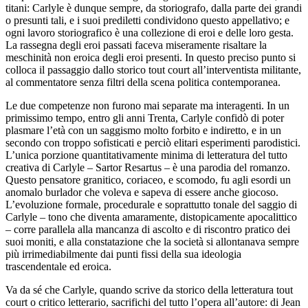
titani: Carlyle è dunque sempre, da storiografo, dalla parte dei grandi
o presunti tali, e i suoi prediletti condividono questo appellativo; e
ogni lavoro storiografico è una collezione di eroi e delle loro gesta.
La rassegna degli eroi passati faceva miseramente risaltare la
meschinità non eroica degli eroi presenti. In questo preciso punto si
colloca il passaggio dallo storico
tout court
all’interventista militante,
al commentatore senza filtri della scena politica contemporanea.
Le due competenze non furono mai separate ma interagenti. In un
primissimo tempo, entro gli anni Trenta, Carlyle confidò di poter
plasmare l’età con un saggismo molto forbito e indiretto, e in un
secondo con troppo sofisticati e perciò elitari esperimenti parodistici.
L’unica porzione quantitativamente minima di letteratura del tutto
creativa di Carlyle –
Sartor Resartus –
è una parodia del romanzo.
Questo pensatore granitico, coriaceo, e scomodo, fu agli esordi un
anomalo
burlador
che voleva e sapeva di essere anche giocoso.
L’evoluzione formale, procedurale e soprattutto tonale del saggio di
Carlyle – tono che diventa amaramente, distopicamente apocalittico
– corre parallela alla mancanza di ascolto e di riscontro pratico dei
suoi moniti, e alla constatazione che la società si allontanava sempre
più irrimediabilmente dai punti fissi della sua ideologia
trascendentale ed eroica.
Va da sé che Carlyle, quando scrive da storico della letteratura
tout
court
o critico letterario, sacrifichi del tutto l’opera all’autore: di Jean