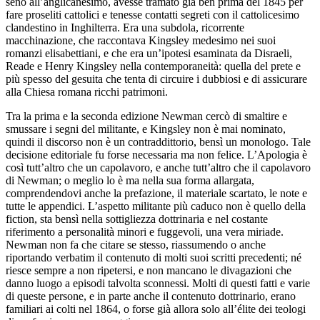
seno all’anglicanesimo, avesse tramato già ben prima del 1845 per
fare proseliti cattolici e tenesse contatti segreti con il cattolicesimo
clandestino in Inghilterra. Era una subdola, ricorrente
macchinazione, che raccontava Kingsley medesimo nei suoi
romanzi elisabettiani, e che era un’ipotesi esaminata da Disraeli,
Reade e Henry Kingsley nella contemporaneità: quella del prete e
più spesso del gesuita che tenta di circuire i dubbiosi e di assicurare
alla Chiesa romana ricchi patrimoni.
Tra la prima e la seconda edizione Newman cercò di smaltire e
smussare i segni del militante, e Kingsley non è mai nominato,
quindi il discorso non è un contraddittorio, bensì un monologo. Tale
decisione editoriale fu forse necessaria ma non felice. L’
Apologia
è
così tutt’altro che un capolavoro, e anche tutt’altro che il capolavoro
di Newman; o meglio lo è ma nella sua forma allargata,
comprendendovi anche la prefazione, il materiale scartato, le note e
tutte le appendici. L’aspetto militante più caduco non è quello della
fiction
, sta bensì nella sottigliezza dottrinaria e nel costante
riferimento a personalità minori e fuggevoli, una vera miriade.
Newman non fa che citare se stesso, riassumendo o anche
riportando
verbatim
il contenuto di molti suoi scritti precedenti; né
riesce sempre a non ripetersi, e non mancano le divagazioni che
danno luogo a episodi talvolta sconnessi. Molti di questi fatti e varie
di queste persone, e in parte anche il contenuto dottrinario, erano
familiari ai colti nel 1864, o forse già allora solo all’
élite
dei teologi