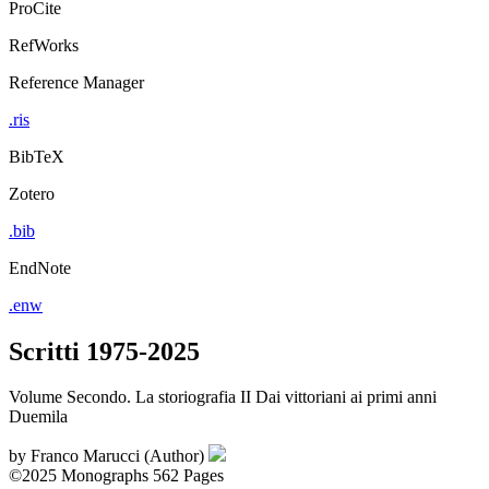
ProCite
RefWorks
Reference Manager
.ris
BibTeX
Zotero
.bib
EndNote
.enw
Scritti 1975-2025
Volume Secondo. La storiografia II Dai vittoriani ai primi anni
Duemila
by
Franco Marucci (Author)
©2025
Monographs
562 Pages