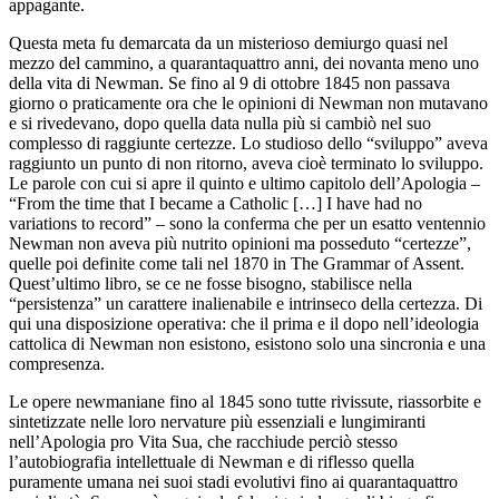
appagante.
Questa meta fu demarcata da un misterioso demiurgo quasi nel
mezzo del cammino, a quarantaquattro anni, dei novanta meno uno
della vita di Newman. Se fino al 9 di ottobre 1845 non passava
giorno o praticamente ora che le
opinioni
di Newman non mutavano
e si rivedevano, dopo quella data nulla più si cambiò nel suo
complesso di raggiunte
certezze
. Lo studioso dello “sviluppo” aveva
raggiunto un punto di non ritorno, aveva cioè terminato lo sviluppo.
Le parole con cui si apre il quinto e ultimo capitolo dell’
Apologia
–
“From the time that I became a Catholic […] I have had no
variations to record” – sono la conferma che per un esatto ventennio
Newman non aveva più nutrito opinioni ma posseduto “certezze”,
quelle poi definite come tali nel 1870 in
The Grammar of Assent.
Quest’ultimo libro, se ce ne fosse bisogno, stabilisce nella
“persistenza” un carattere inalienabile e intrinseco della certezza. Di
qui una disposizione operativa:
che il prima e il dopo nell’ideologia
cattolica di Newman non esistono, esistono solo una sincronia e una
compresenza.
Le opere newmaniane fino al 1845 sono tutte rivissute, riassorbite e
sintetizzate nelle loro nervature più essenziali e lungimiranti
nell’
Apologia pro Vita Sua
, che racchiude perciò stesso
l’autobiografia intellettuale di Newman e di riflesso quella
puramente umana nei suoi stadi evolutivi fino ai quarantaquattro