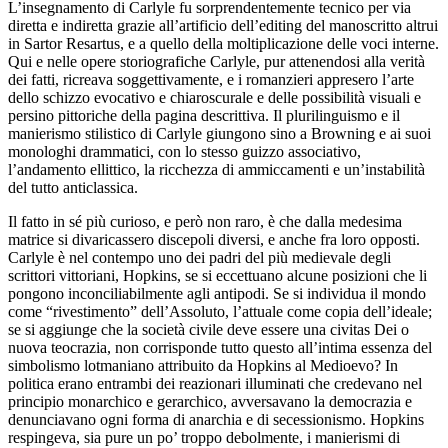
L’insegnamento di Carlyle fu sorprendentemente tecnico per via
diretta e indiretta grazie all’artificio dell’
editing
del manoscritto altrui
in
Sartor Resartus
, e a quello della moltiplicazione delle voci interne.
Qui e nelle opere storiografiche Carlyle, pur attenendosi alla verità
dei fatti, ricreava soggettivamente, e i romanzieri appresero l’arte
dello schizzo evocativo e chiaroscurale e delle possibilità visuali e
persino pittoriche della pagina descrittiva. Il plurilinguismo e il
manierismo stilistico di Carlyle giungono sino a Browning e ai suoi
monologhi drammatici, con lo stesso guizzo associativo,
l’andamento ellittico, la ricchezza di ammiccamenti e un’instabilità
del tutto anticlassica.
Il fatto in sé più curioso, e però non raro, è che dalla medesima
matrice si divaricassero discepoli diversi, e anche fra loro opposti.
Carlyle è nel contempo uno dei padri del più medievale degli
scrittori vittoriani, Hopkins, se si eccettuano alcune posizioni che li
pongono inconciliabilmente agli antipodi. Se si individua il mondo
come “rivestimento” dell’Assoluto, l’attuale come copia dell’ideale;
se si aggiunge che la società civile deve essere una
civitas Dei
o
nuova teocrazia, non corrisponde tutto questo all’intima essenza del
simbolismo lotmaniano attribuito da Hopkins al Medioevo? In
politica erano entrambi dei reazionari illuminati che credevano nel
principio monarchico e gerarchico, avversavano la democrazia e
denunciavano ogni forma di anarchia e di secessionismo. Hopkins
respingeva, sia pure un po’ troppo debolmente, i manierismi di