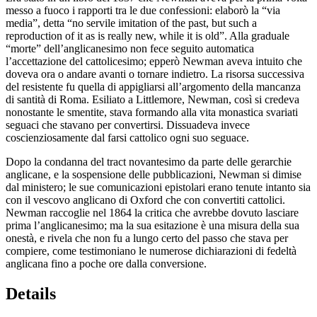
messo a fuoco i rapporti tra le due confessioni: elaborò la “via
media”, detta “no servile imitation of the past, but such a
reproduction of it as is really new, while it is old”. Alla graduale
“morte” dell’anglicanesimo non fece seguito automatica
l’accettazione del cattolicesimo; epperò Newman aveva intuito che
doveva ora o andare avanti o tornare indietro. La risorsa successiva
del resistente fu quella di appigliarsi all’argomento della mancanza
di santità di Roma. Esiliato a Littlemore, Newman, così si credeva
nonostante le smentite, stava formando alla vita monastica svariati
seguaci che stavano per convertirsi.
Dissuadeva
invece
coscienziosamente dal farsi cattolico ogni suo seguace.
Dopo la condanna del
tract
novantesimo da parte delle gerarchie
anglicane, e la sospensione delle pubblicazioni, Newman si dimise
dal ministero; le sue comunicazioni epistolari erano tenute intanto sia
con il vescovo anglicano di Oxford
che con convertiti cattolici.
Newman raccoglie nel 1864 la critica che avrebbe dovuto lasciare
prima l’anglicanesimo; ma la sua esitazione è una misura della sua
onestà, e rivela che non fu a lungo certo del passo che stava per
compiere, come testimoniano le numerose dichiarazioni di fedeltà
anglicana fino a poche ore dalla conversione.
Details