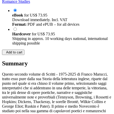
Romance Studies
eBook
for
US$ 73.95
Download immediately. Incl. VAT
Format:
PDF and ePUB – for all devices
Hardcover
for
US$ 73.95
Shipping in approx. 10 working days national, international
shipping possible
Add to cart
Summary
Questo secondo volume di Scritti - 1975-2025 di Franco Marucci,
tratto esso pure dalla sua Storia della letteratura inglese, riparte dal
punto nel quale si era chiuso il volume primo, selezionando saggi
interpretativi che si addentrano in una delle temperie, la vittoriana,
tra le più dense di opere poetiche, narrative e saggistiche
universalmente note e proverbiali (Tennyson, Browning, i Rossetti e
Hopkins; Dickens, Thackeray, le sorelle Brontë, Wilkie Collins e
George Eliot; Ruskin e Pater). Il primo e medio Novecento è
studiato poi nella sua gamma di capolavori poetici e romanzeschi