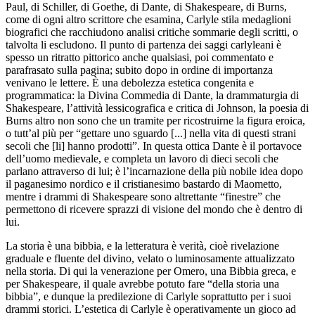
Paul, di Schiller, di Goethe, di Dante, di Shakespeare, di Burns,
come di ogni altro scrittore che esamina, Carlyle stila medaglioni
biografici che racchiudono analisi critiche sommarie degli scritti, o
talvolta li escludono. Il punto di partenza dei saggi carlyleani è
spesso un ritratto pittorico anche qualsiasi, poi commentato e
parafrasato sulla pagina; subito dopo in ordine di importanza
venivano le lettere. È una debolezza estetica congenita e
programmatica: la
Divina Commedia
di Dante, la drammaturgia di
Shakespeare, l’attività lessicografica e critica di Johnson, la poesia di
Burns altro non sono che un tramite per ricostruirne la figura eroica,
o tutt’al più per “gettare uno sguardo [...] nella vita di questi strani
secoli che [li] hanno prodotti”. In questa ottica Dante è il portavoce
dell’uomo medievale, e completa un lavoro di dieci secoli che
parlano attraverso di lui; è l’incarnazione della più nobile idea dopo
il paganesimo nordico e il cristianesimo bastardo di Maometto,
mentre i drammi di Shakespeare sono altrettante “finestre” che
permettono di ricevere sprazzi di visione del mondo che è dentro di
lui.
La storia è una bibbia, e la letteratura è verità, cioè rivelazione
graduale e fluente del divino, velato o luminosamente attualizzato
nella storia. Di qui la venerazione per Omero, una Bibbia greca, e
per Shakespeare, il quale avrebbe potuto fare “della storia una
bibbia”, e dunque la predilezione di Carlyle soprattutto per i suoi
drammi storici. L’estetica di Carlyle è operativamente un gioco ad