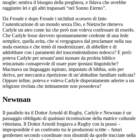
moglie: sentiva il bisogno della preghiera, e fidava che avrebbe
raggiunto lei e gli altri trapassati “nel Sonno Eterno”.
Da Froude e dopo Froude i nichilisti scorsero di fatto
l’autenticazione di un mondo senza Dio, e Nietzsche riteneva
Carlyle un ateo come lui che però non voleva confessare di esserlo.
Che Carlyle fosse davvero spontaneamente credente di una fede
semplice, quella avita, che si vergognava dal proclamare nella sua
nuda essenza e che tentò di modernizzare, di abbellire e di
addobbare con i paramenti del trascendentalismo tedesco? E però:
poteva Carlyle per sessant’anni tuonare da profeta biblico
reincarnato consapevole di usare pure ipostasi linguistiche?
Macinava un linguaggio ispirato, impastato di bibbia, solo per
deriva, per meccanica ripetizione di un’abitudine familiare radicata?
Oppure infine, poteva e voleva Carlyle disperatamente aderire a un
religione rivelata che intimamente non possedeva?
Newman
Il parallelo tra il Dottor Arnold di Rugby, Carlyle e Newman è un
passaggio obbligato di qualsiasi ricostruzione della matrice culturale
vittoriana. Il Dottor Arnold forgiava a Rugby con la prassi –
improponibile è un confronto tra le produzioni scritte – futuri
gentlemen
secondo coordinate non dissimili da quelle tracciate nella