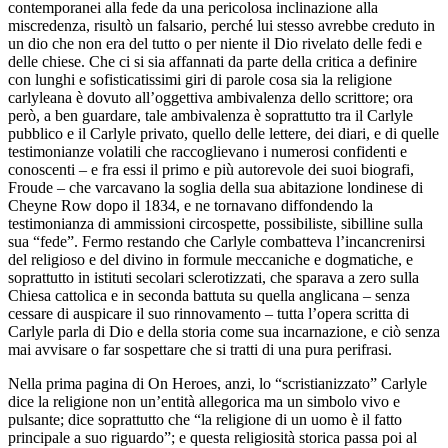
contemporanei alla fede da una pericolosa inclinazione alla
miscredenza, risultò un falsario, perché lui stesso avrebbe creduto in
un dio che non era del tutto o per niente il Dio rivelato delle fedi e
delle chiese. Che ci si sia affannati da parte della critica a definire
con lunghi e sofisticatissimi giri di parole cosa sia la religione
carlyleana è dovuto all’oggettiva ambivalenza dello scrittore; ora
però, a ben guardare, tale ambivalenza è soprattutto tra il Carlyle
pubblico e il Carlyle privato, quello delle lettere, dei diari, e di quelle
testimonianze volatili che raccoglievano i numerosi confidenti e
conoscenti – e fra essi il primo e più autorevole dei suoi biografi,
Froude – che varcavano la soglia della sua abitazione londinese di
Cheyne Row dopo il 1834, e ne tornavano diffondendo la
testimonianza di ammissioni circospette, possibiliste, sibilline sulla
sua “fede”. Fermo restando che Carlyle combatteva l’incancrenirsi
del religioso e del divino in formule meccaniche e dogmatiche, e
soprattutto in istituti secolari sclerotizzati, che sparava a zero sulla
Chiesa cattolica e in seconda battuta su quella anglicana – senza
cessare di auspicare il suo rinnovamento – tutta l’opera scritta di
Carlyle parla di Dio e della storia come sua incarnazione, e ciò senza
mai avvisare o far sospettare che si tratti di una pura perifrasi.
Nella prima pagina di
On Heroes
, anzi, lo “scristianizzato” Carlyle
dice la religione non un’entità allegorica ma un simbolo vivo e
pulsante; dice soprattutto che “la religione di un uomo è il fatto
principale a suo riguardo”; e questa religiosità storica passa poi al