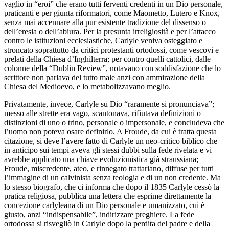
vaglio in “eroi” che erano tutti ferventi credenti in un Dio personale,
praticanti e per giunta riformatori, come Maometto, Lutero e Knox,
senza mai accennare alla pur esistente tradizione del dissenso o
dell’eresia o dell’abiura. Per la presunta irreligiosità e per l’attacco
contro le istituzioni ecclesiastiche, Carlyle veniva osteggiato e
stroncato soprattutto da critici protestanti ortodossi, come vescovi e
prelati della Chiesa d’Inghilterra; per contro quelli cattolici, dalle
colonne della “Dublin Review”
,
notavano con soddisfazione che lo
scrittore non parlava del tutto male anzi con ammirazione della
Chiesa del Medioevo, e lo metabolizzavano meglio.
Privatamente, invece, Carlyle su Dio “raramente si pronunciava”;
messo alle strette era vago, scantonava, rifiutava definizioni o
distinzioni di uno o trino,
personale o impersonale, e concludeva che
l’uomo non poteva osare definirlo. A Froude, da cui è tratta questa
citazione, si deve l’avere fatto di Carlyle un neo-critico biblico che
in anticipo sui tempi aveva gli stessi dubbi sulla fede rivelata e vi
avrebbe applicato una chiave evoluzionistica già straussiana;
Froude, miscredente, ateo, e rinnegato trattariano, diffuse per tutti
l’immagine di un calvinista senza teologia e di un non credente. Ma
lo stesso biografo, che ci informa che dopo il 1835 Carlyle cessò la
pratica religiosa, pubblica una lettera che esprime direttamente la
concezione carlyleana di un Dio personale e umanizzato, cui è
giusto, anzi “indispensabile”, indirizzare preghiere. La fede
ortodossa si risvegliò in Carlyle dopo la perdita del padre e della