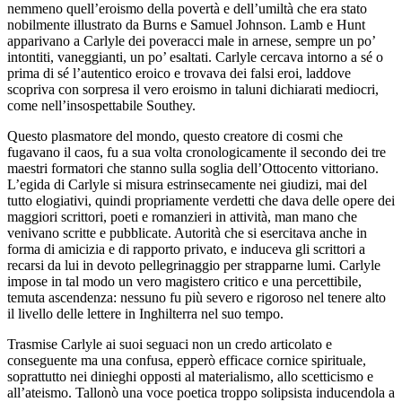
nemmeno quell’eroismo della povertà e dell’umiltà che era stato
nobilmente illustrato da Burns e Samuel Johnson. Lamb e Hunt
apparivano a Carlyle dei poveracci male in arnese, sempre un po’
intontiti, vaneggianti, un po’ esaltati. Carlyle cercava intorno a sé o
prima di sé l’autentico eroico e trovava dei falsi eroi, laddove
scopriva con sorpresa il vero eroismo in taluni dichiarati mediocri,
come nell’insospettabile Southey.
Questo plasmatore del mondo, questo creatore di cosmi che
fugavano il caos, fu a sua volta cronologicamente il secondo dei tre
maestri formatori che stanno sulla soglia dell’Ottocento vittoriano.
L’egida di Carlyle si misura estrinsecamente nei giudizi, mai del
tutto elogiativi, quindi propriamente verdetti che dava delle opere dei
maggiori scrittori, poeti e romanzieri in attività, man mano che
venivano scritte e pubblicate. Autorità che si esercitava anche in
forma di amicizia e di rapporto privato, e induceva gli scrittori a
recarsi da lui in devoto pellegrinaggio per strapparne lumi. Carlyle
impose in tal modo un vero magistero critico e una percettibile,
temuta ascendenza: nessuno fu più severo e rigoroso nel tenere alto
il livello delle lettere in Inghilterra nel suo tempo.
Trasmise Carlyle ai suoi seguaci non un credo articolato e
conseguente ma una confusa, epperò efficace cornice spirituale,
soprattutto nei dinieghi opposti al materialismo, allo scetticismo e
all’ateismo. Tallonò una voce poetica troppo solipsista inducendola a