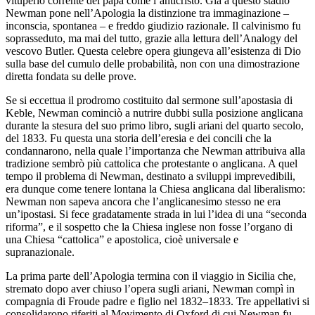
vituperio corrente del papa come l’anticristo. Già a questo stadio
Newman pone nell’
Apologia
la distinzione tra immaginazione –
inconscia, spontanea – e freddo giudizio razionale. Il calvinismo fu
soprasseduto, ma mai del tutto, grazie alla lettura dell’
Analogy
del
vescovo Butler. Questa celebre opera giungeva all’esistenza di Dio
sulla base del cumulo delle probabilità, non con una dimostrazione
diretta fondata su delle prove
.
Se si eccettua il prodromo costituito dal sermone sull’apostasia di
Keble, Newman cominciò a nutrire dubbi sulla posizione anglicana
durante la stesura del suo primo libro, sugli ariani del quarto secolo,
del 1833. Fu questa una storia dell’eresia e dei concili che la
condannarono, nella quale l’importanza che Newman attribuiva alla
tradizione sembrò più cattolica che protestante o anglicana. A quel
tempo il problema di Newman, destinato a sviluppi imprevedibili,
era dunque come tenere lontana la Chiesa anglicana dal liberalismo:
Newman non sapeva ancora che l’anglicanesimo stesso ne era
un’ipostasi. Si fece gradatamente strada in lui l’idea di una “seconda
riforma”, e il sospetto che la Chiesa inglese non fosse l’organo di
una Chiesa “cattolica” e apostolica, cioè universale e
supranazionale.
La prima parte dell’
Apologia
termina con il viaggio in Sicilia che,
stremato dopo aver chiuso l’opera sugli ariani, Newman compì in
compagnia di Froude padre e figlio nel 1832–1833. Tre appellativi si
consolidarono riferiti al Movimento di Oxford di cui Newman fu