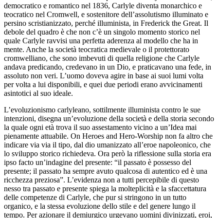
democratico e romantico nel 1836, Carlyle diventa monarchico e
teocratico nel
Cromwell
, e sostenitore dell’assolutismo illuminato e
persino scristianizzato, perché illuminista, in
Frederick the Great.
Il
debole del quadro è che non c’è un singolo momento storico nel
quale Carlyle ravvisi una perfetta aderenza al modello che ha in
mente. Anche la società teocratica medievale o il protettorato
cromwelliano, che sono imbevuti di quella religione che Carlyle
andava predicando, credevano in un Dio, e praticavano una fede, in
assoluto non veri. L’uomo doveva agire in base ai suoi lumi volta
per volta a lui disponibili, e quei due periodi erano avvicinamenti
asintotici al suo ideale.
L’evoluzionismo carlyleano, sottilmente illuminista contro le sue
intenzioni, disegna un’evoluzione della società e della storia secondo
la quale ogni età trova il suo assestamento vicino a un’Idea mai
pienamente attuabile.
On Heroes and Hero-Worship
non fa altro che
indicare via via il tipo, dal dio umanizzato all’eroe napoleonico, che
lo sviluppo storico richiedeva. Ora però la riflessione sulla storia era
ipso facto un’indagine del presente: “il passato è possesso del
presente; il passato ha sempre avuto qualcosa di autentico ed è una
ricchezza preziosa”. L’evidenza non a tutti percepibile di questo
nesso tra passato e presente spiega la molteplicità e la sfaccettatura
delle competenze di Carlyle, che pur si stringono in un tutto
organico, e la stessa evoluzione dello stile e del genere lungo il
tempo. Per azionare il demiurgico urgevano uomini divinizzati, eroi,