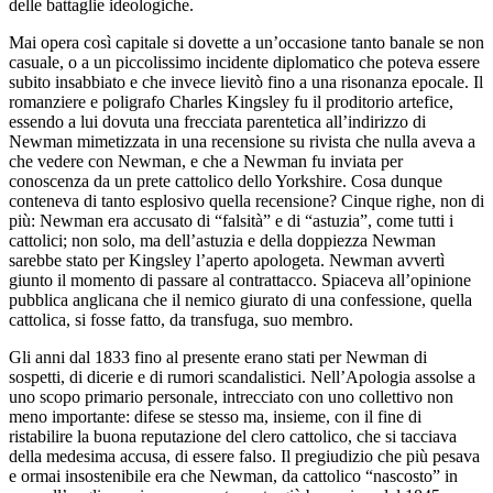
delle battaglie ideologiche.
Mai opera così capitale si dovette a un’occasione tanto banale se non
casuale, o a un piccolissimo incidente diplomatico che poteva essere
subito insabbiato e che invece lievitò fino a una risonanza epocale. Il
romanziere e poligrafo Charles Kingsley fu il proditorio artefice,
essendo a lui dovuta una frecciata parentetica all’indirizzo di
Newman mimetizzata in una recensione su rivista che nulla aveva a
che vedere con Newman, e che a Newman fu inviata per
conoscenza da un prete cattolico dello Yorkshire. Cosa dunque
conteneva di tanto esplosivo quella recensione? Cinque righe, non di
più: Newman era accusato di “falsità” e di “astuzia”, come tutti i
cattolici; non solo, ma dell’astuzia e della doppiezza Newman
sarebbe stato per Kingsley l’aperto apologeta. Newman avvertì
giunto il momento di passare al contrattacco. Spiaceva all’opinione
pubblica anglicana
che il nemico giurato di una confessione, quella
cattolica, si fosse fatto, da transfuga, suo membro.
Gli anni dal 1833 fino al presente erano stati per Newman di
sospetti, di dicerie e di rumori scandalistici. Nell’
Apologia
assolse a
uno scopo primario personale, intrecciato con uno collettivo non
meno importante: difese se stesso ma, insieme, con il fine di
ristabilire la buona reputazione del clero cattolico, che si tacciava
della medesima accusa, di essere falso. Il pregiudizio che più pesava
e ormai insostenibile era che Newman, da cattolico “nascosto” in