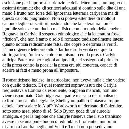
esclusione per l’aprioristica riduzione della letteratura a un pugno di
assiomi tirannici; che gli scrittori adeguati si contino sulle dita di una
mano è frutto non forse dell’ignoranza letteraria carlyeana ma di
questo calcolo pragmatico. Non si poteva estendere di molto il
canone degli eroi-scrittori postulando che la letteratura non è
ignobile solo se è un duello metafisico con il mondo della tenebra.
Regnava in Carlyle il sospetto etimologico che la letteratura fosse
“fiction”, che non è tanto o solo il romanzo tradizionalmente inteso,
quanto notizia radicalmente falsa, che copre o deforma la verità.
L’unico genere letterario atto a far luce sulla verità era quello
storiografico; l’unico veicolo commisurato era la prosa. Carlyle
anticipa Pater, ma per ragioni antipodali, nel sostegno al primato
della prosa contro la poesia: la prosa era più concreta, capace di
aderire ai fatti e meno prona all’impostura.
Il romanticismo inglese, in particolare, non aveva nulla a che vedere
con quello tedesco. Di quei romantici sopravvissuti che Carlyle
frequentava a Londra da esordiente, o appena mancati, non uno
viene risparmiato. Coleridge era il padre malsano del ritualismo
oxfordiano cattolicheggiante, Shelley un pallido fantasma troppo
debole “per scalare le Alpi”; Wordsworth un derivato di Coleridge,
sotto sotto assai pieno di sé. Solo Byron gode di un’aureola
ambigua, e per la ragione che Carlyle riteneva che il suo titanismo
avesse in sé una parte buona o redimibile. I romantici minori in
disarmo a Londra negli anni Venti e Trenta non possedevano