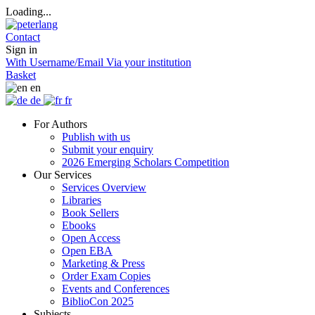
Loading...
Contact
Sign in
With Username/Email
Via your institution
Basket
en
de
fr
For Authors
Publish with us
Submit your enquiry
2026 Emerging Scholars Competition
Our Services
Services Overview
Libraries
Book Sellers
Ebooks
Open Access
Open EBA
Marketing & Press
Order Exam Copies
Events and Conferences
BiblioCon 2025
Subjects