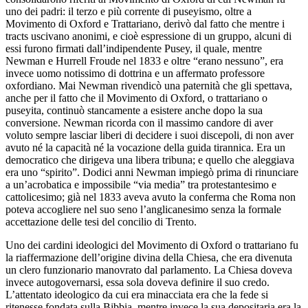
uno dei padri: il terzo e più corrente di puseyismo, oltre a
Movimento di Oxford e Trattariano, derivò dal fatto che mentre i
tracts
uscivano anonimi, e cioè espressione di un gruppo, alcuni di
essi furono firmati dall’indipendente Pusey, il quale, mentre
Newman e Hurrell Froude nel 1833 e oltre “erano nessuno”, era
invece uomo notissimo di dottrina e un affermato professore
oxfordiano. Mai Newman rivendicò una paternità che gli spettava,
anche per il fatto che il Movimento di Oxford, o trattariano o
puseyita, continuò stancamente a esistere anche dopo la sua
conversione. Newman ricorda con il massimo candore di aver
voluto sempre lasciar liberi di decidere i suoi discepoli, di non aver
avuto né la capacità né la vocazione della guida tirannica. Era un
democratico che dirigeva una libera tribuna; e quello che aleggiava
era uno “spirito”. Dodici anni Newman impiegò prima di rinunciare
a un’acrobatica e
impossibile “via media” tra protestantesimo e
cattolicesimo; già nel 1833 aveva avuto la conferma che Roma non
poteva accogliere nel suo seno l’anglicanesimo senza la formale
accettazione delle tesi del concilio di Trento.
Uno dei cardini ideologici del Movimento di Oxford o trattariano fu
la riaffermazione dell’origine divina della Chiesa, che era divenuta
un clero funzionario manovrato dal parlamento. La Chiesa doveva
invece autogovernarsi, essa sola doveva definire il suo credo.
L’attentato ideologico da cui era minacciata era che la fede si
ritenesse fondata sulla Bibbia, mentre invece la sua depositaria era la