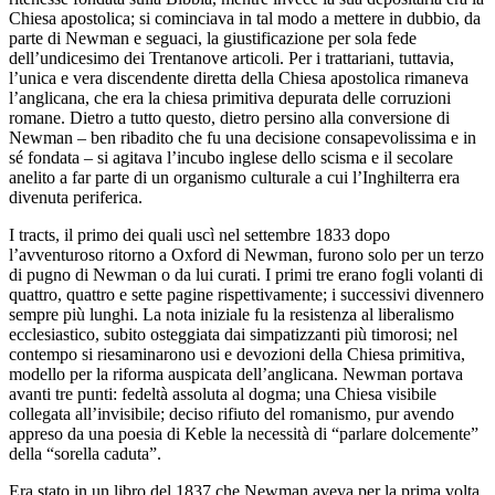
Chiesa apostolica; si cominciava in tal modo a mettere in dubbio, da
parte di Newman e seguaci, la giustificazione per sola fede
dell’undicesimo dei Trentanove articoli. Per i trattariani, tuttavia,
l’unica e vera discendente diretta della Chiesa apostolica rimaneva
l’anglicana, che era la chiesa primitiva depurata delle corruzioni
romane. Dietro a tutto questo, dietro persino alla conversione di
Newman – ben ribadito che fu una decisione consapevolissima e in
sé fondata – si agitava l’incubo inglese dello scisma e il secolare
anelito a far parte di un organismo culturale a cui l’Inghilterra era
divenuta periferica.
I
tracts
, il primo dei quali uscì nel settembre 1833 dopo
l’avventuroso ritorno a Oxford di Newman, furono solo per un terzo
di pugno di Newman o da lui curati. I primi tre erano fogli volanti di
quattro, quattro e sette pagine rispettivamente; i successivi divennero
sempre più lunghi. La nota iniziale fu la resistenza al liberalismo
ecclesiastico, subito osteggiata dai simpatizzanti più timorosi; nel
contempo si riesaminarono usi e devozioni della Chiesa primitiva,
modello per la riforma auspicata dell’anglicana. Newman portava
avanti tre punti: fedeltà assoluta al dogma; una Chiesa visibile
collegata all’invisibile; deciso rifiuto del romanismo, pur avendo
appreso da una poesia di Keble la necessità di “parlare dolcemente”
della “sorella caduta”.
Era stato in un libro del 1837 che Newman aveva per la prima volta