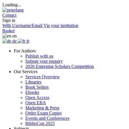
Loading...
Contact
Sign in
With Username/Email
Via your institution
Basket
en
de
fr
For Authors
Publish with us
Submit your enquiry
2026 Emerging Scholars Competition
Our Services
Services Overview
Libraries
Book Sellers
Ebooks
Open Access
Open EBA
Marketing & Press
Order Exam Copies
Events and Conferences
BiblioCon 2025
Subjects