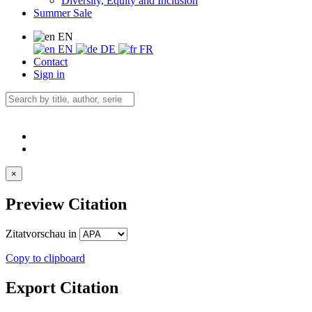
Diversity, Equity and Inclusion
Summer Sale
EN
EN
DE
FR
Contact
Sign in
×
Preview Citation
Zitatvorschau in
Copy to clipboard
Export Citation