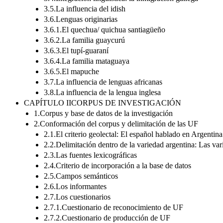
3.5.La influencia del idish
3.6.Lenguas originarias
3.6.1.El quechua/ quichua santiagüeño
3.6.2.La familia guaycurú
3.6.3.El tupí-guaraní
3.6.4.La familia mataguaya
3.6.5.El mapuche
3.7.La influencia de lenguas africanas
3.8.La influencia de la lengua inglesa
CAPÍTULO IICORPUS DE INVESTIGACIÓN
1.Corpus y base de datos de la investigación
2.Conformación del corpus y delimitación de las UF
2.1.El criterio geolectal: El español hablado en Argentina
2.2.Delimitación dentro de la variedad argentina: Las va
2.3.Las fuentes lexicográficas
2.4.Criterio de incorporación a la base de datos
2.5.Campos semánticos
2.6.Los informantes
2.7.Los cuestionarios
2.7.1.Cuestionario de reconocimiento de UF
2.7.2.Cuestionario de producción de UF