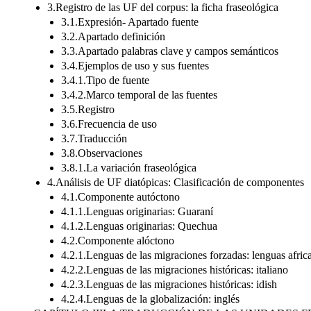
3.Registro de las UF del corpus: la ficha fraseológica
3.1.Expresión- Apartado fuente
3.2.Apartado definición
3.3.Apartado palabras clave y campos semánticos
3.4.Ejemplos de uso y sus fuentes
3.4.1.Tipo de fuente
3.4.2.Marco temporal de las fuentes
3.5.Registro
3.6.Frecuencia de uso
3.7.Traducción
3.8.Observaciones
3.8.1.La variación fraseológica
4.Análisis de UF diatópicas: Clasificación de componentes
4.1.Componente autóctono
4.1.1.Lenguas originarias: Guaraní
4.1.2.Lenguas originarias: Quechua
4.2.Componente alóctono
4.2.1.Lenguas de las migraciones forzadas: lenguas afric
4.2.2.Lenguas de las migraciones históricas: italiano
4.2.3.Lenguas de las migraciones históricas: idish
4.2.4.Lenguas de la globalización: inglés