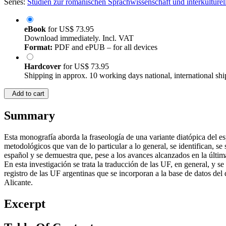
Series:
Studien zur romanischen Sprachwissenschaft und interkultur
eBook
for
US$ 73.95
Download immediately. Incl. VAT
Format:
PDF and ePUB – for all devices
Hardcover
for
US$ 73.95
Shipping in approx. 10 working days national, international shi
Add to cart
Summary
Esta monografía aborda la fraseología de una variante diatópica del e
metodológicos que van de lo particular a lo general, se identifican, s
español y se demuestra que, pese a los avances alcanzados en la últim
En esta investigación se trata la traducción de las UF, en general, y s
registro de las UF argentinas que se incorporan a la base de datos 
Alicante.
Excerpt