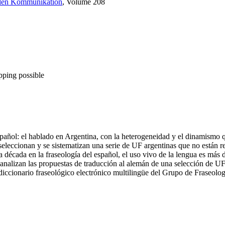
ellen Kommunikation
, Volume 208
pping possible
spañol: el hablado en Argentina, con la heterogeneidad y el dinamismo q
e seleccionan y se sistematizan una serie de UF argentinas que no están 
a década en la fraseología del español, el uso vivo de la lengua es más
e analizan las propuestas de traducción al alemán de una selección de UF 
del diccionario fraseológico electrónico multilingüe del Grupo de Fra