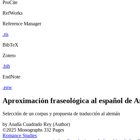
ProCite
RefWorks
Reference Manager
.ris
BibTeX
Zotero
.bib
EndNote
.enw
Aproximación fraseológica al español de A
Selección de un corpus y propuesta de traducción al alemán
by
Analía Cuadrado Rey (Author)
©2025
Monographs
332 Pages
Romance Studies