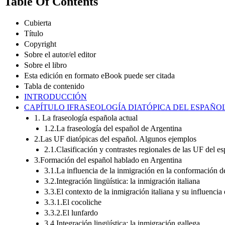
Table Of Contents
Cubierta
Título
Copyright
Sobre el autor/el editor
Sobre el libro
Esta edición en formato eBook puede ser citada
Tabla de contenido
INTRODUCCIÓN
CAPÍTULO IFRASEOLOGÍA DIATÓPICA DEL ESPAÑOL
1. La fraseología española actual
1.2.La fraseología del español de Argentina
2.Las UF diatópicas del español. Algunos ejemplos
2.1.Clasificación y contrastes regionales de las UF del e
3.Formación del español hablado en Argentina
3.1.La influencia de la inmigración en la conformación d
3.2.Integración lingüística: la inmigración italiana
3.3.El contexto de la inmigración italiana y su influencia
3.3.1.El cocoliche
3.3.2.El lunfardo
3.4.Integración lingüística: la inmigración gallega