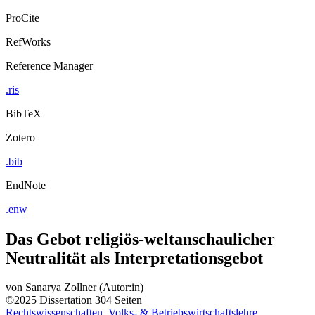
ProCite
RefWorks
Reference Manager
.ris
BibTeX
Zotero
.bib
EndNote
.enw
Das Gebot religiös-weltanschaulicher
Neutralität als Interpretationsgebot
von
Sanarya Zollner (Autor:in)
©2025
Dissertation
304 Seiten
Rechtswissenschaften, Volks- & Betriebswirtschaftslehre