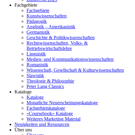
Fachgebiete
Fachgebiete
Kunstwissenschaften
Pädagogik
Anglistik – Amerikanistik
Germanistik
Geschichte & Politikwissenschaften
Rechtswissenschaften, Volks- &
Betriebswirtschaftslehre
Linguistik
Medien- und Kommunikationswissenschaften
Romanistik
Wissenschaft, Gesellschaft & Kulturwissenschaften
Slawistik
Theologie & Philosophie
Peter Lang Classics
Kataloge
Kataloge
Monatliche Neuerscheinungskataloge
Fachgebietskataloge
«Coursebook» Kataloge
Weiteres Marketing Material
Neuigkeiten und Ressourcen
Über uns