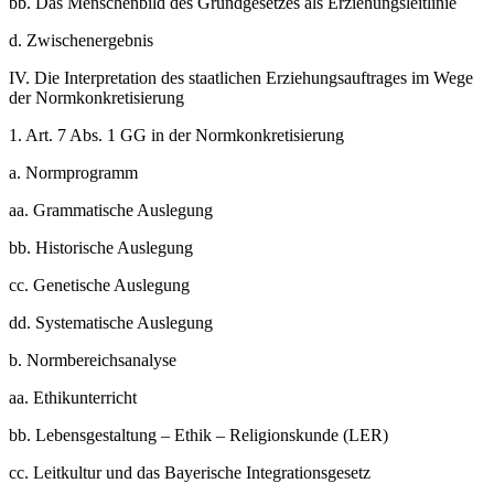
bb.
Das Menschenbild des Grundgesetzes als Erziehungsleitlinie
d.
Zwischenergebnis
IV.
Die Interpretation des staatlichen Erziehungsauftrages im Wege
der Normkonkretisierung
1.
Art. 7 Abs. 1 GG in der Normkonkretisierung
a.
Normprogramm
aa.
Grammatische Auslegung
bb.
Historische Auslegung
cc.
Genetische Auslegung
dd.
Systematische Auslegung
b.
Normbereichsanalyse
aa.
Ethikunterricht
bb.
Lebensgestaltung – Ethik – Religionskunde (LER)
cc.
Leitkultur und das Bayerische Integrationsgesetz