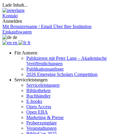
Lade Inhalt...
Kontakt
Anmelden
Mit Benutzername / Email
Über Ihre Institution
Einkaufswagen
de
en
fr
Für Autoren
Publizieren mit Peter Lang – Akademische
Veröffentlichungen
Publikationsanfrage
2026 Emerging Scholars Competition
Serviceleistungen
Serviceleistungen
Bibliotheken
Buchhändler
E-books
Open Access
Open EBA
Marketing & Presse
Probeexemplare
Veranstaltungen
BiblioCon 2025