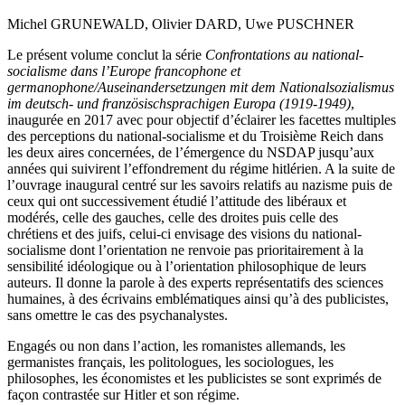
Michel G
RUNEWALD
, Olivier D
ARD
, Uwe P
USCHNER
Le présent volume conclut la série
Confrontations au national-
socialisme dans l’Europe francophone et
germanophone/Auseinandersetzungen mit dem Nationalsozialismus
im deutsch- und französischsprachigen Europa (1919-1949)
,
inaugurée en 2017 avec pour objectif d’éclairer les facettes multiples
des perceptions du national-socialisme et du Troisième Reich dans
les deux aires concernées, de l’émergence du NSDAP jusqu’aux
années qui suivirent l’effondrement du régime hitlérien. A la suite de
l’ouvrage inaugural centré sur les savoirs relatifs au nazisme puis de
ceux qui ont successivement étudié l’attitude des libéraux et
modérés, celle des gauches, celle des droites puis celle des
chrétiens et des juifs, celui-ci envisage des visions du national-
socialisme dont l’orientation ne renvoie pas prioritairement à la
sensibilité idéologique ou à l’orientation philosophique de leurs
auteurs. Il donne la parole à des experts représentatifs des sciences
humaines, à des écrivains emblématiques ainsi qu’à des publicistes,
sans omettre le cas des psychanalystes.
Engagés ou non dans l’action, les romanistes allemands, les
germanistes français, les politologues, les sociologues, les
philosophes, les économistes et les publicistes se sont exprimés de
façon contrastée sur Hitler et son régime.