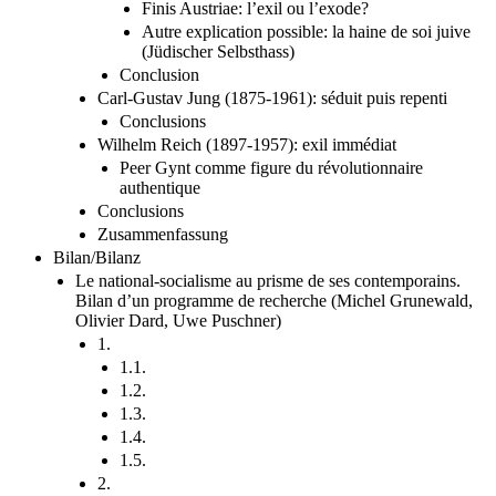
Finis Austriae: l’exil ou l’exode?
Autre explication possible: la haine de soi juive
(Jüdischer Selbsthass)
Conclusion
Carl-Gustav Jung (1875-1961): séduit puis repenti
Conclusions
Wilhelm Reich (1897-1957): exil immédiat
Peer Gynt comme figure du révolutionnaire
authentique
Conclusions
Zusammenfassung
Bilan/Bilanz
Le national-socialisme au prisme de ses contemporains.
Bilan d’un programme de recherche (Michel Grunewald,
Olivier Dard, Uwe Puschner)
1.
1.1.
1.2.
1.3.
1.4.
1.5.
2.