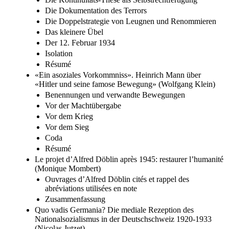
Die Dokumentation des Terrors
Die Doppelstrategie von Leugnen und Renommieren
Das kleinere Übel
Der 12. Februar 1934
Isolation
Résumé
«Ein asoziales Vorkommniss». Heinrich Mann über
«Hitler und seine famose Bewegung» (Wolfgang Klein)
Benennungen und verwandte Bewegungen
Vor der Machtübergabe
Vor dem Krieg
Vor dem Sieg
Coda
Résumé
Le projet d’Alfred Döblin après 1945: restaurer l’humanité
(Monique Mombert)
Ouvrages d’Alfred Döblin cités et rappel des
abréviations utilisées en note
Zusammenfassung
Quo vadis Germania? Die mediale Rezeption des
Nationalsozialismus in der Deutschschweiz 1920-1933
(Nicolas Jutzet)