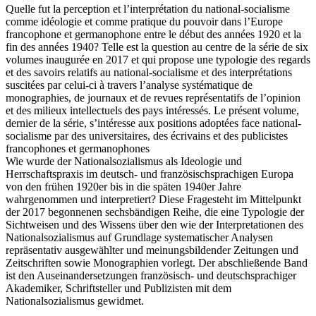
Quelle fut la perception et l’interprétation du national-socialisme
comme idéologie et comme pratique du pouvoir dans l’Europe
francophone et germanophone entre le début des années 1920 et la
fin des années 1940? Telle est la question au centre de la série de six
volumes inaugurée en 2017 et qui propose une typologie des regards
et des savoirs relatifs au national-socialisme et des interprétations
suscitées par celui-ci à travers l’analyse systématique de
monographies, de journaux et de revues représentatifs de l’opinion
et des milieux intellectuels des pays intéressés. Le présent volume,
dernier de la série, s’intéresse aux positions adoptées face national-
socialisme par des universitaires, des écrivains et des publicistes
francophones et germanophones
Wie wurde der Nationalsozialismus als Ideologie und
Herrschaftspraxis im deutsch- und französischsprachigen Europa
von den frühen 1920er bis in die späten 1940er Jahre
wahrgenommen und interpretiert? Diese Fragesteht im Mittelpunkt
der 2017 begonnenen sechsbändigen Reihe, die eine Typologie der
Sichtweisen und des Wissens über den wie der Interpretationen des
Nationalsozialismus auf Grundlage systematischer Analysen
repräsentativ ausgewählter und meinungsbildender Zeitungen und
Zeitschriften sowie Monographien vorlegt. Der abschließende Band
ist den Auseinandersetzungen französisch- und deutschsprachiger
Akademiker, Schriftsteller und Publizisten mit dem
Nationalsozialismus gewidmet.