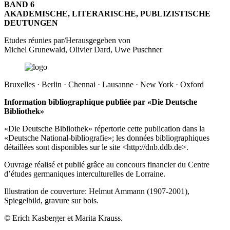
BAND 6
AKADEMISCHE, LITERARISCHE, PUBLIZISTISCHE
DEUTUNGEN
Etudes réunies par/Herausgegeben von
Michel Grunewald, Olivier Dard, Uwe Puschner
Bruxelles · Berlin · Chennai · Lausanne · New York · Oxford
Information bibliographique publiée par «Die Deutsche
Bibliothek»
«Die Deutsche Bibliothek» répertorie cette publication dans la
«Deutsche National-bibliografie»; les données bibliographiques
détaillées sont disponibles sur le site <
http://dnb.ddb.de
>.
Ouvrage réalisé et publié grâce au concours financier du Centre
d’études germaniques interculturelles de Lorraine.
Illustration de couverture: Helmut Ammann (1907-2001),
Spiegelbild
, gravure sur bois.
© Erich Kasberger et Marita Krauss.