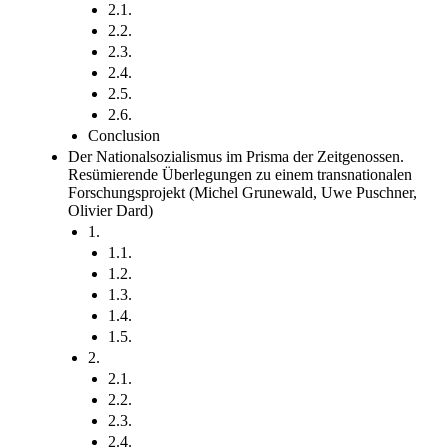
2.1.
2.2.
2.3.
2.4.
2.5.
2.6.
Conclusion
Der Nationalsozialismus im Prisma der Zeitgenossen.
Resümierende Überlegungen zu einem transnationalen
Forschungsprojekt (Michel Grunewald, Uwe Puschner,
Olivier Dard)
1.
1.1.
1.2.
1.3.
1.4.
1.5.
2.
2.1.
2.2.
2.3.
2.4.