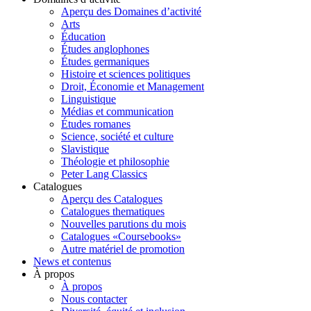
Aperçu des Domaines d’activité
Arts
Éducation
Études anglophones
Études germaniques
Histoire et sciences politiques
Droit, Économie et Management
Linguistique
Médias et communication
Études romanes
Science, société et culture
Slavistique
Théologie et philosophie
Peter Lang Classics
Catalogues
Aperçu des Catalogues
Catalogues thematiques
Nouvelles parutions du mois
Catalogues «Coursebooks»
Autre matériel de promotion
News et contenus
À propos
À propos
Nous contacter