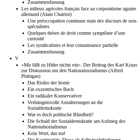
Zusammenfassung
Les milieux agricoles français face au corporatisme agraire
allemand (Alain Chatriot)
Une préoccupation commune mais des discours de non-
spécialistes
Quelques thèses de droit comme symptôme d’une
curiosité
Les syndicalistes et leur connaissance partielle
Zusammenfassung
V
«Mir fällt zu Hitler nichts ein». Der Beitrag des Karl Kraus
zur Diskussion um den Nationalsozialismus (Alfred
Pfabigan)
Das Risiko der Ironie
Ein exzentrisches Buch
Ein radikaler Konservativer
Verhängnisvolle Annäherungen an die
Sozialdemokratie
War es doch politische Blindheit?
Die Schuld der Sozialdemokratie am Aufstieg des
Nationalsozialismus
Kein Wort, das traf
Die Kontinuitäts-These als Selbstrechtfertigung