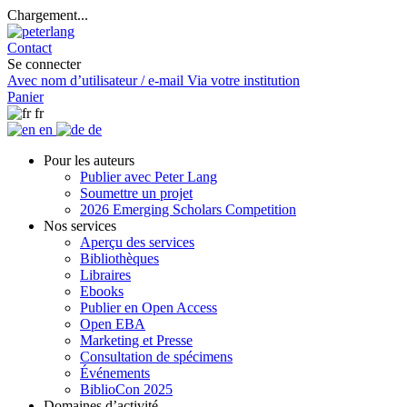
Chargement...
Contact
Se connecter
Avec nom d’utilisateur / e-mail
Via votre institution
Panier
fr
en
de
Pour les auteurs
Publier avec Peter Lang
Soumettre un projet
2026 Emerging Scholars Competition
Nos services
Aperçu des services
Bibliothèques
Libraires
Ebooks
Publier en Open Access
Open EBA
Marketing et Presse
Consultation de spécimens
Événements
BiblioCon 2025
Domaines d’activité