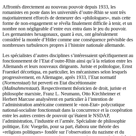
Affrontés directement au nouveau pouvoir depuis 1933, les
romanistes en poste dans les universités d’outre-Rhin se sont très
majoritairement efforcés de demeurer des «philologues», mais cette
forme de non-engagement se révéla finalement difficile à tenir, et un
nombre non négligeable d’entre eux entra dans le jeu du pouvoir.
Les germanistes hexagonaux, quant à eux, ont généralement
considéré la montée d’Hitler comme une conséquence prévisible des
nombreuses turbulences propres à l’histoire nationale allemande.
Les spécialistes d’autres disciplines s’intéressaient spécifiquement au
fonctionnement de l’Etat d’outre-Rhin ainsi qu’à la relation entre les
Allemands et leurs nouveaux dirigeants. Juriste et politologue, Ernst
Fraenkel décortiqua, en particulier, les mécanismes selon lesquels
progressivement, en Allemagne, après 1933, l’Etat normatif
(
Normenstaat
) fut perverti en Etat discrétionnaire
(
Maßnahmenstaat
). Respectivement théoricien de droit, juriste et
philosophe marxiste, Franz L. Neumann, Otto Kirchheimer et
Herbert Marcuse analysèrent en particulier à l’intention de
l’administration américaine comment le «non-Etat» polycratique
national-socialiste fonctionnait dans la concurrence et la coopération
entre les autres centres de pouvoir qu’étaient le NSDAP,
l’administration, l’industrie et l’armée. Spécialiste de philosophie
politique, Eric Voegelin, pour sa part, élabora une théorie des
«religions politiques» fondée sur l’observation du nazisme
et du