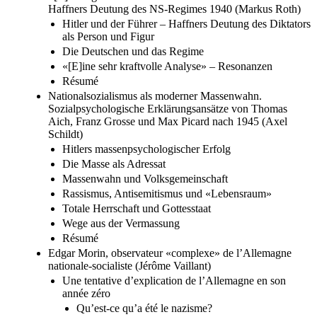
Haffners Deutung des NS-Regimes 1940 (Markus Roth)
Hitler und der Führer – Haffners Deutung des Diktators
als Person und Figur
Die Deutschen und das Regime
«[E]ine sehr kraftvolle Analyse» – Resonanzen
Résumé
Nationalsozialismus als moderner Massenwahn.
Sozialpsychologische Erklärungsansätze von Thomas
Aich, Franz Grosse und Max Picard nach 1945 (Axel
Schildt)
Hitlers massenpsychologischer Erfolg
Die Masse als Adressat
Massenwahn und Volksgemeinschaft
Rassismus, Antisemitismus und «Lebensraum»
Totale Herrschaft und Gottesstaat
Wege aus der Vermassung
Résumé
Edgar Morin, observateur «complexe» de l’Allemagne
nationale-socialiste (Jérôme Vaillant)
Une tentative d’explication de l’Allemagne en son
année zéro
Qu’est-ce qu’a été le nazisme?