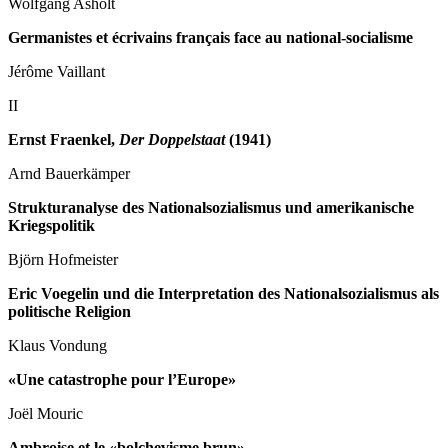
Wolfgang Asholt
Germanistes et écrivains français face au national-socialisme
Jérôme Vaillant
II
Ernst Fraenkel,
Der Doppelstaat
(1941)
Arnd Bauerkämper
Strukturanalyse des Nationalsozialismus und amerikanische
Kriegspolitik
Björn Hofmeister
Eric Voegelin und die Interpretation des Nationalsozialismus als
politische Religion
Klaus Vondung
«Une catastrophe pour l’Europe»
Joël Mouric
Ambroise et le «bolchevisme brun»