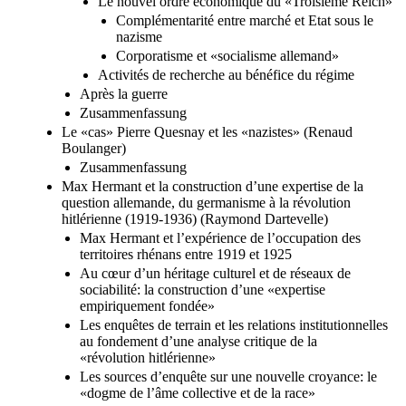
Le nouvel ordre économique du «Troisième Reich»
Complémentarité entre marché et Etat sous le
nazisme
Corporatisme et «socialisme allemand»
Activités de recherche au bénéfice du régime
Après la guerre
Zusammenfassung
Le «cas» Pierre Quesnay et les «nazistes» (Renaud
Boulanger)
Zusammenfassung
Max Hermant et la construction d’une expertise de la
question allemande, du germanisme à la révolution
hitlérienne (1919-1936) (Raymond Dartevelle)
Max Hermant et l’expérience de l’occupation des
territoires rhénans entre 1919 et 1925
Au cœur d’un héritage culturel et de réseaux de
sociabilité: la construction d’une «expertise
empiriquement fondée»
Les enquêtes de terrain et les relations institutionnelles
au fondement d’une analyse critique de la
«révolution hitlérienne»
Les sources d’enquête sur une nouvelle croyance: le
«dogme de l’âme collective et de la race»