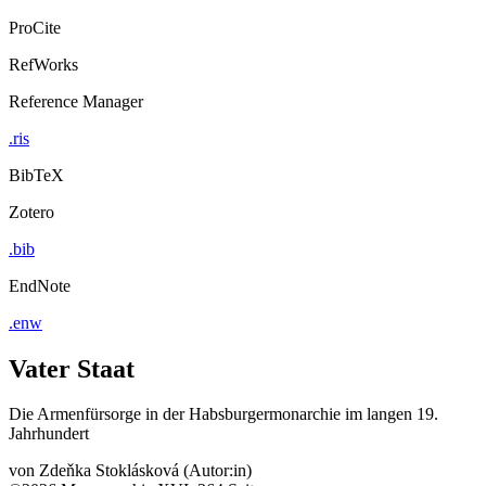
ProCite
RefWorks
Reference Manager
.ris
BibTeX
Zotero
.bib
EndNote
.enw
Vater Staat
Die Armenfürsorge in der Habsburgermonarchie im langen 19.
Jahrhundert
von
Zdeňka Stoklásková (Autor:in)