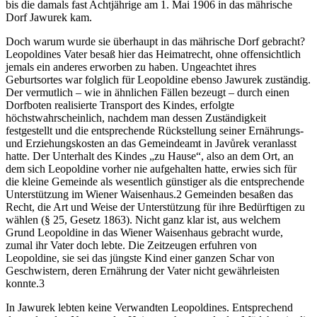
bis die damals fast Achtjährige am 1. Mai 1906 in das mährische
Dorf Jawurek kam.
Doch warum wurde sie überhaupt in das mährische Dorf gebracht?
Leopoldines Vater besaß hier das Heimatrecht, ohne offensichtlich
jemals ein anderes erworben zu haben. Ungeachtet ihres
Geburtsortes war folglich für Leopoldine ebenso Jawurek zuständig.
Der vermutlich – wie in ähnlichen Fällen bezeugt – durch einen
Dorfboten realisierte Transport des Kindes, erfolgte
höchstwahrscheinlich, nachdem man dessen Zuständigkeit
festgestellt und die entsprechende Rückstellung seiner Ernährungs-
und Erziehungskosten an das Gemeindeamt in Javůrek veranlasst
hatte. Der Unterhalt des Kindes „zu Hause“, also an dem Ort, an
dem sich Leopoldine vorher nie aufgehalten hatte, erwies sich für
die kleine Gemeinde als wesentlich
günstiger als die entsprechende
Unterstützung im Wiener Waisenhaus.
2
Gemeinden besaßen das
Recht, die Art und Weise der Unterstützung für ihre Bedürftigen zu
wählen (§ 25, Gesetz 1863). Nicht ganz klar ist, aus welchem
Grund Leopoldine in das Wiener Waisenhaus gebracht wurde,
zumal ihr Vater doch lebte. Die Zeitzeugen erfuhren von
Leopoldine, sie sei das jüngste Kind einer ganzen Schar von
Geschwistern, deren Ernährung der Vater nicht gewährleisten
konnte.
3
In Jawurek lebten keine Verwandten Leopoldines. Entsprechend