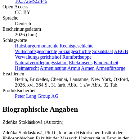
10.3726/b22446
Open Access
CC-BY
Sprache
Deutsch
Erscheinungsdatum
2026 (Juni)
Schlagworte
Habsburgermonarchie
Rechtsgeschichte
Wirtschaftsgeschichte
Sozialgeschichte
Sozialstaat
ABGB
Verwaltungsgerichtshof
Rumfordsuppe
Naturalverpflegungsstation
Ehekonsens
Kinderarbeit
Heimatrecht
Armeninstitut
Armut
Armen
Armenfürsorge
Erschienen
Berlin, Bruxelles, Chennai, Lausanne, New York, Oxford,
2026. xvi, 364 S., 31 farb. Abb., 1 s/w Abb., 32 Tab.
Produktsicherheit
Peter Lang Group AG
Biographische Angaben
Zdeňka Stoklásková (Autor:in)
Zdeňka Stoklásková, Ph.D., lehrt am Historischen Institut der
Philosophischen Fakultät der Masaryk-Universität in Brno in der