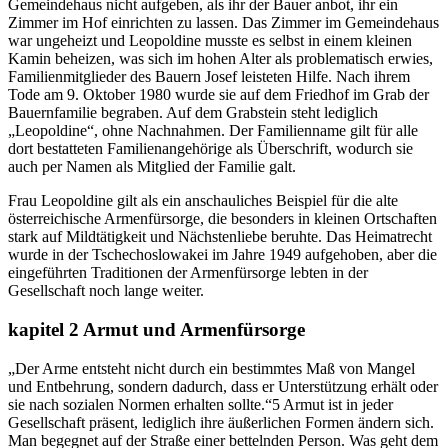
Gemeindehaus nicht aufgeben, als ihr der Bauer anbot, ihr ein
Zimmer im Hof einrichten zu lassen. Das Zimmer im Gemeindehaus
war ungeheizt und Leopoldine musste es selbst in einem kleinen
Kamin beheizen, was sich im hohen Alter als problematisch erwies,
Familienmitglieder des Bauern Josef leisteten Hilfe. Nach ihrem
Tode am 9. Oktober 1980 wurde sie auf dem Friedhof im Grab der
Bauernfamilie begraben. Auf dem Grabstein steht lediglich
„Leopoldine“, ohne Nachnahmen. Der Familienname gilt für alle
dort bestatteten Familienangehörige als Überschrift, wodurch sie
auch per Namen als Mitglied der Familie galt.
Frau Leopoldine gilt als ein anschauliches Beispiel für die alte
österreichische Armenfürsorge, die besonders in kleinen Ortschaften
stark auf Mildtätigkeit und Nächstenliebe beruhte. Das Heimatrecht
wurde in der Tschechoslowakei im Jahre 1949 aufgehoben, aber die
eingeführten Traditionen der Armenfürsorge lebten in der
Gesellschaft noch lange weiter.
kapitel 2
Armut und Armenfürsorge
„Der Arme entsteht nicht durch ein bestimmtes Maß von Mangel
und Entbehrung, sondern dadurch, dass er Unterstützung erhält oder
sie nach sozialen Normen erhalten sollte.“
5
Armut ist in jeder
Gesellschaft präsent, lediglich ihre äußerlichen Formen ändern sich.
Man begegnet auf der Straße einer bettelnden Person. Was geht dem