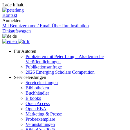
Lade Inhalt...
Kontakt
Anmelden
Mit Benutzername / Email
Über Ihre Institution
Einkaufswagen
de
en
fr
Für Autoren
Publizieren mit Peter Lang – Akademische
Veröffentlichungen
Publikationsanfrage
2026 Emerging Scholars Competition
Serviceleistungen
Serviceleistungen
Bibliotheken
Buchhändler
E-books
Open Access
Open EBA
Marketing & Presse
Probeexemplare
Veranstaltungen
BiblioCon 2025