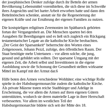
der josephinischen Denker zufolge durch ihr Betteln der armen
Bevölkerung Lebensmittel vorenthielten, die sich diese im Schweiße
ihres Angesichts und bei harter Arbeit erworben hatte und dann den
Bettelmönchen schenkte, anstatt sie für die Regenerierung der
eigenen Kräfte und zur Ernährung der eigenen Familien zu nutzen.
Die kostspieligen religiösen Zeremonien im Spätbarock gehörten
fortan der Vergangenheit an. Die Menschen sparten bei den
Ausgaben für Beerdigungen und es ließ sich zugleich ein Rückgang
testamentarischer Legate an die katholische Kirche beobachten.
„Der Geist der Sparsamkeit“ beherrschte den Worten eines
Zeitgenossen, Johann Pezzl, zufolge, den öffentlichen Raum. Der
Staat benötigte mehr Untertanen – vor allem solche, die jung,
gesund und gebildet sein sollten. Der sparsame Umgang mit der
eigenen Zeit, die Arbeit selbst und Investitionen in die eigene
Ausbildung sowie die Schonung der Gesundheit stellten wirksame
Mittel im Kampf mit der Armut dar.
6
Hilfe boten den Armen verschiedene Wohltäter; eine wichtige Rolle
spielte in der Habsburgermonarchie zudem die katholische Kirche.
Als private Mäzene traten reiche Stadtbürger und Adelige in
Erscheinung, die vor allem die Armen auf ihren eigenen Gütern
unterstützten, wodurch sie deren materielle Lage in ihrer Herrschaft
verbesserten. Vor allem im westlichen Teil der
Habsburgermonarchie bildete sich seit der Mitte des 18.