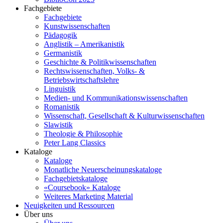
Fachgebiete
Fachgebiete
Kunstwissenschaften
Pädagogik
Anglistik – Amerikanistik
Germanistik
Geschichte & Politikwissenschaften
Rechtswissenschaften, Volks- &
Betriebswirtschaftslehre
Linguistik
Medien- und Kommunikationswissenschaften
Romanistik
Wissenschaft, Gesellschaft & Kulturwissenschaften
Slawistik
Theologie & Philosophie
Peter Lang Classics
Kataloge
Kataloge
Monatliche Neuerscheinungskataloge
Fachgebietskataloge
«Coursebook» Kataloge
Weiteres Marketing Material
Neuigkeiten und Ressourcen
Über uns