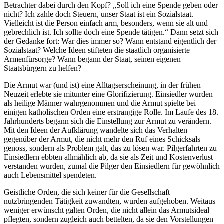
Betrachter dabei durch den Kopf? „Soll ich eine Spende geben oder
nicht? Ich zahle doch Steuern, unser Staat ist ein Sozialstaat.
Vielleicht ist die Person einfach arm, besonders, wenn sie alt und
gebrechlich ist. Ich sollte doch eine Spende tätigen.“ Dann setzt sich
der Gedanke fort: War dies immer so? Wann entstand eigentlich der
Sozialstaat? Welche Ideen stifteten die staatlich organisierte
Armenfürsorge? Wann begann der Staat, seinen eigenen
Staatsbürgern zu helfen?
Die Armut war (und ist) eine Alltagserscheinung, in der frühen
Neuzeit erlebte sie mitunter eine Glorifizierung. Einsiedler wurden
als heilige Männer wahrgenommen und die Armut spielte bei
einigen katholischen Orden eine erstrangige Rolle. Im Laufe des 18.
Jahrhunderts begann sich die Einstellung zur Armut zu verändern.
Mit den Ideen der Aufklärung wandelte sich das Verhalten
gegenüber der Armut, die nicht mehr den Ruf eines Schicksals
genoss, sondern als Problem galt, das zu lösen war. Pilgerfahrten zu
Einsiedlern ebbten allmählich ab, da sie als Zeit und Kostenverlust
verstanden wurden, zumal die Pilger den Einsiedlern für gewöhnlich
auch Lebensmittel spendeten.
Geistliche Orden, die sich keiner für die Gesellschaft
nutzbringenden Tätigkeit zuwandten, wurden aufgehoben. Weitaus
weniger erwünscht galten Orden, die nicht allein das Armutsideal
pflegten, sondern zugleich auch bettelten, da sie den Vorstellungen