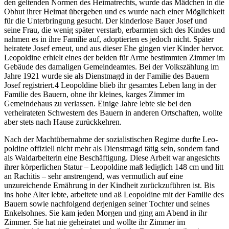
den geltenden Normen des Heimatrechts, wurde das Mädchen in die
Obhut ihrer Heimat übergeben und es wurde nach einer Möglichkeit
für die Unterbringung gesucht. Der kinderlose Bauer Josef und
seine Frau, die wenig später verstarb, erbarmten sich des Kindes und
nahmen es in ihre Familie auf, adoptierten es jedoch nicht. Später
heiratete Josef erneut, und aus dieser Ehe gingen vier Kinder hervor.
Leopoldine erhielt eines der beiden für Arme bestimmten Zimmer im
Gebäude des damaligen Gemeindeamtes. Bei der Volkszählung im
Jahre 1921 wurde sie als Dienstmagd in der Familie des Bauern
Josef registriert.
4
Leopoldine blieb ihr gesamtes Leben lang in der
Familie des Bauern, ohne ihr kleines, karges Zimmer im
Gemeindehaus zu verlassen. Einige Jahre lebte sie bei den
verheirateten Schwestern des Bauern in anderen Ortschaften, wollte
aber stets nach Hause zurückkehren.
Nach der Machtübernahme der sozialistischen Regime durfte Leo­
poldine offiziell nicht mehr als Dienstmagd tätig sein, sondern fand
als Waldarbeiterin eine Beschäftigung. Diese Arbeit war angesichts
ihrer körperlichen Statur – Leopoldine maß lediglich 148 cm und litt
an Rachitis – sehr anstrengend, was vermutlich auf eine
unzureichende Ernährung in der Kindheit zurückzuführen ist. Bis
ins hohe Alter lebte, arbeitete
und aß Leopoldine mit der Familie des
Bauern sowie nachfolgend derjenigen seiner Tochter und seines
Enkelsohnes. Sie kam jeden Morgen und ging am Abend in ihr
Zimmer. Sie hat nie geheiratet und wollte ihr Zimmer im