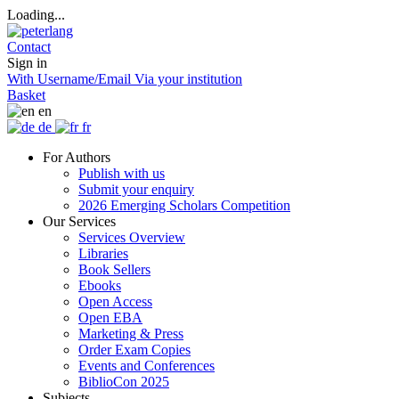
Loading...
Contact
Sign in
With Username/Email
Via your institution
Basket
en
de
fr
For Authors
Publish with us
Submit your enquiry
2026 Emerging Scholars Competition
Our Services
Services Overview
Libraries
Book Sellers
Ebooks
Open Access
Open EBA
Marketing & Press
Order Exam Copies
Events and Conferences
BiblioCon 2025
Subjects