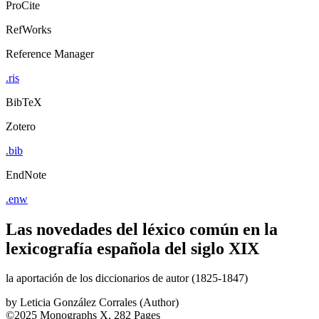
ProCite
RefWorks
Reference Manager
.ris
BibTeX
Zotero
.bib
EndNote
.enw
Las novedades del léxico común en la
lexicografía española del siglo XIX
la aportación de los diccionarios de autor (1825-1847)
by
Leticia González Corrales (Author)
©2025
Monographs
X, 282 Pages