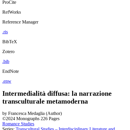
ProCite
RefWorks
Reference Manager
.ris
BibTeX
Zotero
.bib
EndNote
.enw
Intermedialità diffusa: la narrazione
transculturale metamoderna
by
Francesca Medaglia (Author)
©2024
Monographs
226 Pages
Romance Studies
Series:
Transcultural Studies – Interdisciplinary Literature and