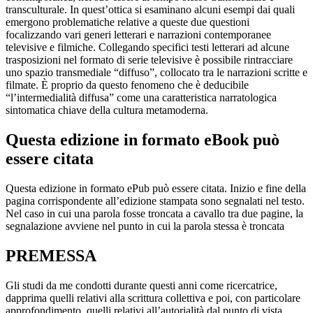
transculturale. In quest’ottica si esaminano alcuni esempi dai quali
emergono problematiche relative a queste due questioni
focalizzando vari generi letterari e narrazioni contemporanee
televisive e filmiche. Collegando specifici testi letterari ad alcune
trasposizioni nel formato di serie televisive è possibile rintracciare
uno spazio transmediale “diffuso”, collocato tra le narrazioni scritte e
filmate. È proprio da questo fenomeno che è deducibile
“l’intermedialità diffusa” come una caratteristica narratologica
sintomatica chiave della cultura metamoderna.
Questa edizione in formato eBook può
essere citata
Questa edizione in formato ePub può essere citata. Inizio e fine della
pagina corrispondente all’edizione stampata sono segnalati nel testo.
Nel caso in cui una parola fosse troncata a cavallo tra due pagine, la
segnalazione avviene nel punto in cui la parola stessa è troncata
PREMESSA
Gli studi da me condotti durante questi anni come ricercatrice,
dapprima quelli relativi alla scrittura collettiva e poi, con particolare
approfondimento, quelli relativi all’autorialità dal punto di vista