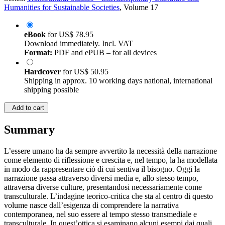
Humanities for Sustainable Societies
, Volume 17
eBook
for
US$ 78.95
Download immediately. Incl. VAT
Format:
PDF and ePUB – for all devices
Hardcover
for
US$ 50.95
Shipping in approx. 10 working days national, international
shipping possible
Add to cart
Summary
L’essere umano ha da sempre avvertito la necessità della narrazione
come elemento di riflessione e crescita e, nel tempo, la ha modellata
in modo da rappresentare ciò di cui sentiva il bisogno. Oggi la
narrazione passa attraverso diversi media e, allo stesso tempo,
attraversa diverse culture, presentandosi necessariamente come
transculturale. L’indagine teorico-critica che sta al centro di questo
volume nasce dall’esigenza di comprendere la narrativa
contemporanea, nel suo essere al tempo stesso transmediale e
transculturale. In quest’ottica si esaminano alcuni esempi dai quali