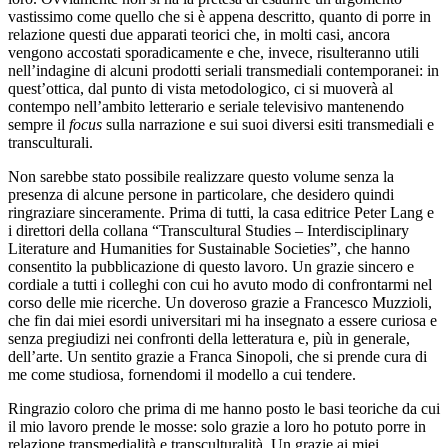
vastissimo come quello che si è appena descritto, quanto di porre in
relazione questi due apparati teorici che, in molti casi, ancora
vengono accostati sporadicamente e che, invece, risulteranno utili
nell’indagine di alcuni prodotti seriali transmediali contemporanei: in
quest’ottica, dal punto di vista metodologico, ci si muoverà al
contempo nell’ambito letterario e seriale televisivo mantenendo
sempre il
focus
sulla narrazione e sui suoi diversi esiti transmediali e
transculturali.
Non sarebbe stato possibile realizzare questo volume senza la
presenza di alcune persone in particolare, che desidero quindi
ringraziare sinceramente. Prima di tutti, la casa editrice Peter Lang e
i direttori della collana “Transcultural Studies – Interdisciplinary
Literature and Humanities for Sustainable Societies”, che hanno
consentito la pubblicazione di questo lavoro. Un grazie sincero
e
cordiale a tutti i colleghi con cui ho avuto modo di confrontarmi nel
corso delle mie ricerche. Un doveroso grazie a Francesco Muzzioli,
che fin dai miei esordi universitari mi ha insegnato a essere curiosa e
senza pregiudizi nei confronti della letteratura e, più in generale,
dell’arte. Un sentito grazie a Franca Sinopoli, che si prende cura di
me come studiosa, fornendomi il modello a cui tendere.
Ringrazio coloro che prima di me hanno posto le basi teoriche da cui
il mio lavoro prende le mosse: solo grazie a loro ho potuto porre in
relazione transmedialità e transculturalità. Un grazie ai miei