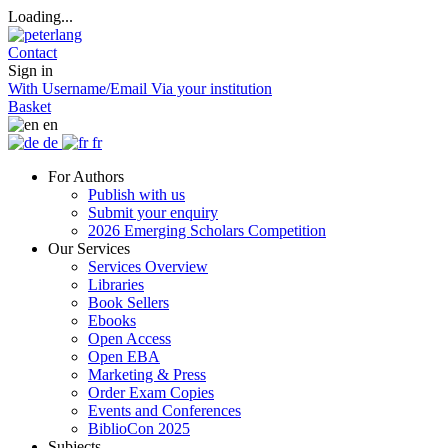
Loading...
Contact
Sign in
With Username/Email
Via your institution
Basket
en
de
fr
For Authors
Publish with us
Submit your enquiry
2026 Emerging Scholars Competition
Our Services
Services Overview
Libraries
Book Sellers
Ebooks
Open Access
Open EBA
Marketing & Press
Order Exam Copies
Events and Conferences
BiblioCon 2025
Subjects