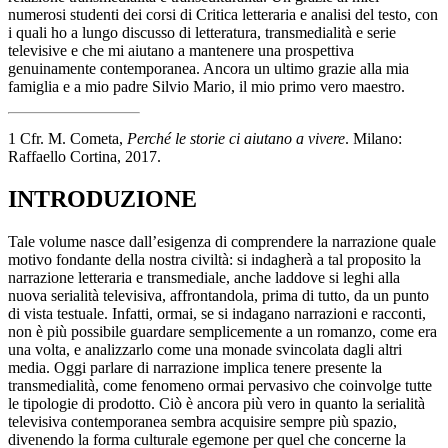
numerosi studenti dei corsi di Critica letteraria e analisi del testo, con
i quali ho a lungo discusso di letteratura, transmedialità e serie
televisive e che mi aiutano a mantenere una prospettiva
genuinamente contemporanea. Ancora un ultimo grazie alla mia
famiglia e a mio padre Silvio Mario, il mio primo vero maestro.
1
Cfr. M. Cometa,
Perché le storie ci aiutano a vivere
. Milano:
Raffaello Cortina, 2017.
INTRODUZIONE
Tale volume nasce dall’esigenza di comprendere la narrazione quale
motivo fondante della nostra civiltà: si indagherà a tal proposito la
narrazione letteraria e transmediale, anche laddove si leghi alla
nuova serialità televisiva, affrontandola, prima di tutto, da un punto
di vista testuale. Infatti, ormai, se si indagano narrazioni e racconti,
non è più possibile guardare semplicemente a un romanzo, come era
una volta, e analizzarlo come una monade svincolata dagli altri
media. Oggi parlare di narrazione implica tenere presente la
transmedialità, come fenomeno ormai pervasivo che coinvolge tutte
le tipologie di prodotto. Ciò è ancora più vero in quanto la serialità
televisiva contemporanea sembra acquisire sempre più spazio,
divenendo la forma culturale egemone per quel che concerne la