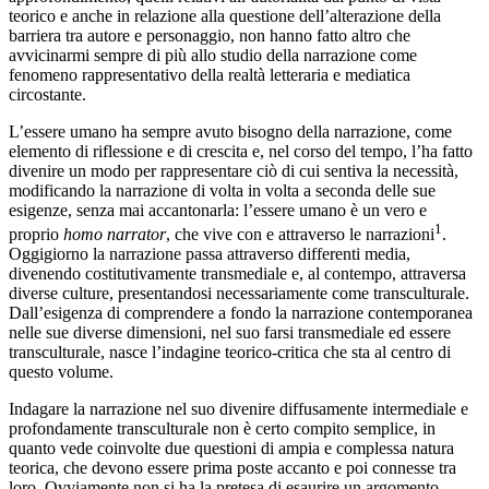
teorico e anche in relazione alla questione dell’alterazione della
barriera tra autore e personaggio, non hanno fatto altro che
avvicinarmi sempre di più allo studio della narrazione come
fenomeno rappresentativo della realtà letteraria e mediatica
circostante.
L’essere umano ha sempre avuto bisogno della narrazione, come
elemento di riflessione e di crescita e, nel corso del tempo, l’ha fatto
divenire un modo per rappresentare ciò di cui sentiva la necessità,
modificando la narrazione di volta in volta a seconda delle sue
esigenze, senza mai accantonarla: l’essere umano è un vero e
1
proprio
homo narrator
, che vive con e attraverso le narrazioni
.
Oggigiorno la narrazione passa attraverso differenti media,
divenendo costitutivamente transmediale e, al contempo, attraversa
diverse culture, presentandosi necessariamente come transculturale.
Dall’esigenza di comprendere a fondo la narrazione contemporanea
nelle sue diverse dimensioni, nel suo farsi transmediale ed essere
transculturale, nasce l’indagine teorico-critica che sta al centro di
questo volume.
Indagare la narrazione nel suo divenire diffusamente intermediale e
profondamente transculturale non è certo compito semplice, in
quanto vede coinvolte due questioni di ampia e complessa natura
teorica, che devono essere prima poste accanto e poi connesse tra
loro. Ovviamente non si ha la pretesa di esaurire un argomento