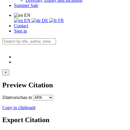
Diversity, Equity and Inclusion
Summer Sale
EN
EN
DE
FR
Contact
Sign in
×
Preview Citation
Zitatvorschau in
Copy to clipboard
Export Citation