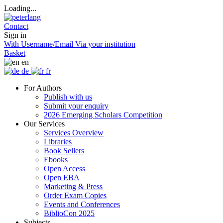
Loading...
Contact
Sign in
With Username/Email
Via your institution
Basket
en
de
fr
For Authors
Publish with us
Submit your enquiry
2026 Emerging Scholars Competition
Our Services
Services Overview
Libraries
Book Sellers
Ebooks
Open Access
Open EBA
Marketing & Press
Order Exam Copies
Events and Conferences
BiblioCon 2025
Subjects