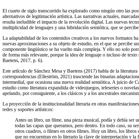
El cuarto de siglo transcurrido ha explorado como ningún otro las p
alternativos de legitimación artística. Las narrativas actuales, marc
resulta ineludible el impacto de la revolución digital. Las nuevas te
multiplicidad de lenguajes y una hibridación semiótica, que se percibe 
La adaptabilidad de los contenidos creativos a los nuevos formatos ha 
nuevas aproximaciones a su objeto de estudio, en el que se percibe una
componente lingüístico se ha vuelto más compleja. Y ello no solo porq
de forma más relevante, porque la idea de lenguaje o incluso de texto
Baetens, 2017, p. 6).
Este artículo de Sánchez Mesa y Baetens (2017) habla de la literatura
correspondencias (Elleström, 2021) trasciende las binarias adaptacione
intermedial, que ocasiona una nueva realidad semiótica. A juicio de Ca
estudio como literatura expandida de videojuegos, teleseries o novelas
apelando, por consiguiente, a los clásicos y a los ancestrales mecanismo
La proyección de la institucionalidad literaria en otras manifestacione
redes y soportes artísticos:
Antes un libro, un filme, una pieza musical, podía y debía ser u
todas las capas que queramos, pero dentro. En todo caso, su sent
otros cuadros, o filmes en otros filmes. Hoy un libro, los libros
que no encuentran en lo literario la clave de interpretación y la