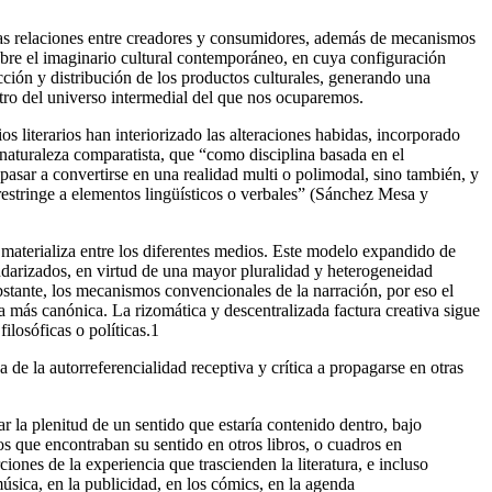
das relaciones entre creadores y consumidores, además de mecanismos
obre el imaginario cultural contemporáneo, en cuya configuración
cción y distribución de los productos culturales, generando una
entro del universo intermedial del que nos ocuparemos.
 literarios han interiorizado las alteraciones habidas, incorporado
 naturaleza comparatista, que “como disciplina basada en el
asar a convertirse en una realidad multi o polimodal, sino también, y
restringe a elementos lingüísticos o verbales” (Sánchez Mesa y
materializa
entre los diferentes medios. Este modelo expandido de
andarizados, en virtud de una mayor pluralidad y heterogeneidad
bstante, los mecanismos convencionales de la narración, por eso el
a más canónica. La rizomática y descentralizada factura creativa sigue
ilosóficas o políticas.
1
 de la autorreferencialidad receptiva y crítica a propagarse en otras
ar la plenitud de un sentido que estaría contenido dentro, bajo
os que encontraban su sentido en otros libros, o cuadros en
iones de la experiencia que trascienden la literatura, e incluso
 música, en la publicidad, en los cómics, en la agenda