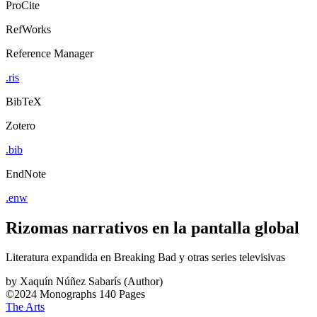
ProCite
RefWorks
Reference Manager
.ris
BibTeX
Zotero
.bib
EndNote
.enw
Rizomas narrativos en la pantalla global
Literatura expandida en Breaking Bad y otras series televisivas
by
Xaquín Núñez Sabarís (Author)
©2024
Monographs
140 Pages
The Arts