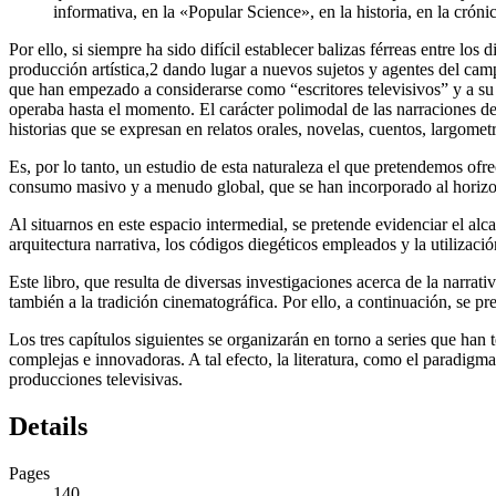
informativa, en la «Popular Science», en la historia, en la cró
Por ello, si siempre ha sido difícil establecer balizas férreas entre lo
producción artística,
2
dando lugar a nuevos sujetos y agentes del camp
que han empezado a considerarse como “escritores televisivos” y a su 
operaba hasta el momento. El carácter polimodal de las narraciones de
historias que se expresan en relatos orales, novelas, cuentos, largometr
Es, por lo tanto, un estudio de esta naturaleza el que pretendemos ofrec
consumo masivo y a menudo global, que se han incorporado al horizonte
Al situarnos en este espacio intermedial, se pretende evidenciar el alc
arquitectura narrativa, los códigos diegéticos empleados y la utilizaci
Este libro, que resulta de diversas investigaciones acerca de la narrativ
también a la tradición cinematográfica. Por ello, a continuación, se pr
Los tres capítulos siguientes se organizarán en torno a series que han
complejas e innovadoras. A tal efecto, la literatura, como el paradigma
producciones televisivas.
Details
Pages
140