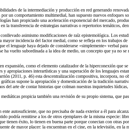
osibilidades de la intermediación y producción en red generando renova
adas por un comportamiento multimedial, han supuesto nuevos enfoques s
cnologías han propiciado una aceleración exponencial del mercado, produ
en la transferencia de estrategias narrativas o repertorios temáticos, d
conllevado asimismo modificaciones de raíz epistemológica. Los estudios
 mayor incidencia del factor medial, como se refleja en los trabajos de
ue el lenguaje haya dejado de considerarse «simplemente» verbal para p
 se ha vuelto subordinada a la idea de medio, un concepto que ya no se 
 en expansión, como el elemento catalizador de la hiperconexión que se 
s y apropiaciones interartísticas y una superación de los lenguajes est
rrión (2011, p. 46) esta descentralización compositiva, incorpora, no o
 gráficas supone la apropiación y domesticación de la tradición narrativ
s del arte de contar historias que colman nuestras inquietudes lúdicas, f
s mediáticas propicia también una revisión de su propio sistema, que pasa
n ente autosuficiente, que no precisaba de nada exterior a él para alcanz
ido podría remitirse a los de otros ejemplares de la misma especie: libr
 que tienen éxito, lo tienen en buena parte porque conectan con otras porc
 fuente de mayor placer: la encuentran en el cine, en la televisión, en la