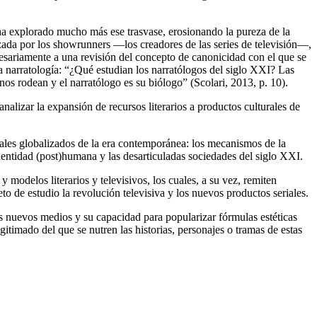
ual ha explorado mucho más ese trasvase, erosionando la pureza de la
zada por los
showrunners
—los creadores de las series de televisión—,
cesariamente a una revisión del concepto de canonicidad con el que se
a narratología: “¿Qué estudian los narratólogos del siglo XXI? Las
 nos rodean y el narratólogo es su biólogo” (Scolari, 2013, p. 10).
analizar la expansión de recursos literarios a productos culturales de
turales globalizados de la era contemporánea: los mecanismos de la
 identidad (post)humana y las desarticuladas sociedades del siglo XXI.
 y modelos literarios y televisivos, los cuales, a su vez, remiten
to de estudio la revolución televisiva y los nuevos productos seriales.
los nuevos medios y su capacidad para popularizar fórmulas estéticas
timado del que se nutren las historias, personajes o tramas de estas