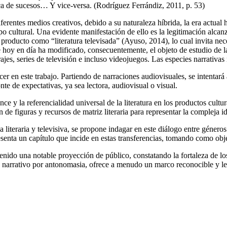
nica de sucesos… Y vice-versa. (Rodríguez Ferrándiz, 2011, p. 53)
s diferentes medios creativos, debido a su naturaleza híbrida, la era act
o cultural. Una evidente manifestación de ello es la legitimación alcan
producto como “literatura televisada” (Ayuso, 2014), lo cual invita ne
 hoy en día ha modificado, consecuentemente, el objeto de estudio de l
ajes, series de televisión e incluso videojuegos. Las especies narrativas
er en este trabajo. Partiendo de narraciones audiovisuales, se intentará 
 de expectativas, ya sea lectora, audiovisual o visual.
ance y la referencialidad universal de la literatura en los productos cul
ón de figuras y recursos de matriz literaria para representar la compleja
a literaria y televisiva, se propone indagar en este diálogo entre géneros
esenta un capítulo que incide en estas transferencias, tomando como obje
 tenido una notable proyección de público, constatando la fortaleza de 
 narrativo por
antonomasia, ofrece a menudo un marco reconocible y legi