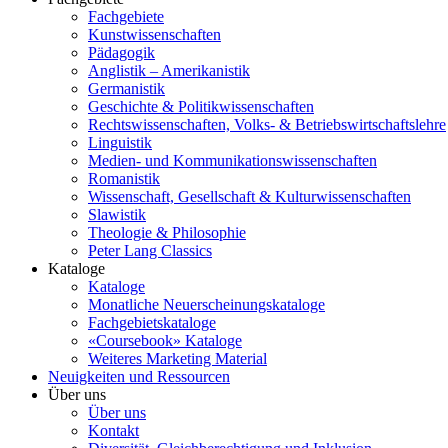
Fachgebiete
Kunstwissenschaften
Pädagogik
Anglistik – Amerikanistik
Germanistik
Geschichte & Politikwissenschaften
Rechtswissenschaften, Volks- & Betriebswirtschaftslehre
Linguistik
Medien- und Kommunikationswissenschaften
Romanistik
Wissenschaft, Gesellschaft & Kulturwissenschaften
Slawistik
Theologie & Philosophie
Peter Lang Classics
Kataloge
Kataloge
Monatliche Neuerscheinungskataloge
Fachgebietskataloge
«Coursebook» Kataloge
Weiteres Marketing Material
Neuigkeiten und Ressourcen
Über uns
Über uns
Kontakt