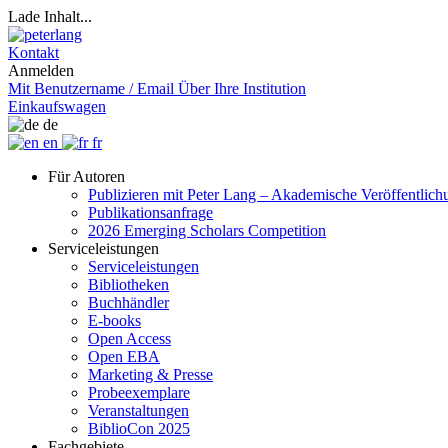
Lade Inhalt...
Kontakt
Anmelden
Mit Benutzername / Email
Über Ihre Institution
Einkaufswagen
de
en
fr
Für Autoren
Publizieren mit Peter Lang – Akademische Veröffentlic
Publikationsanfrage
2026 Emerging Scholars Competition
Serviceleistungen
Serviceleistungen
Bibliotheken
Buchhändler
E-books
Open Access
Open EBA
Marketing & Presse
Probeexemplare
Veranstaltungen
BiblioCon 2025
Fachgebiete