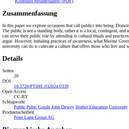
Kostenlos herunterladen! (PDF)
Zusammenfassung
In this paper we explore occasions that call publics into being. Drawi
The public is not a standing body, rather it is a local, contingent, and
can serve their public role by attending to cultural rituals and pract
argue. However, initialing practices of awareness, what Maxine Green
university can do is cultivate a culture that offers those who live and
Details
Seiten
20
DOI
10.3726/PTIHE.032024.0339
Open Access
CC-BY
Schlagworte
Public
Pubic Goods
John Dewey
Higher Education
University
Produktsicherheit
Peter Lang Group AG