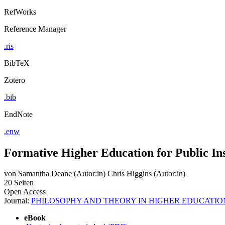
RefWorks
Reference Manager
.ris
BibTeX
Zotero
.bib
EndNote
.enw
Formative Higher Education for Public In
von
Samantha Deane (Autor:in)
Chris Higgins (Autor:in)
20 Seiten
Open Access
Journal:
PHILOSOPHY AND THEORY IN HIGHER EDUCATIO
eBook