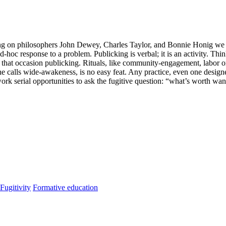
ng on philosophers John Dewey, Charles Taylor, and Bonnie Honig we argu
 ad-hoc response to a problem. Publicking is verbal; it is an activity. Th
ices that occasion publicking. Rituals, like community-engagement, labor
e calls wide-awakeness, is no easy feat. Any practice, even one design
 work serial opportunities to ask the fugitive question: “what’s worth wa
Fugitivity
Formative education