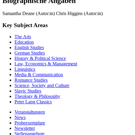
Biographische Angaben
Samantha Deane (Autor:in)
Chris Higgins (Autor:in)
Key Subject Areas
The Arts
Education
English Studies
German Studies
History & Political Science
Law, Economics & Management
Linguistics
Media & Communication
Romance Studies
Science, Society and Culture
Slavic Studies
Theology & Philosophy
Peter Lang Classics
Veranstaltungen
News
Probeexemplare
Newsletter
Stellenangebote