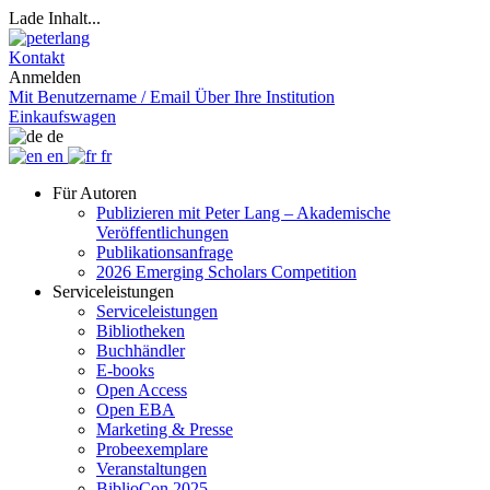
Lade Inhalt...
Kontakt
Anmelden
Mit Benutzername / Email
Über Ihre Institution
Einkaufswagen
de
en
fr
Für Autoren
Publizieren mit Peter Lang – Akademische
Veröffentlichungen
Publikationsanfrage
2026 Emerging Scholars Competition
Serviceleistungen
Serviceleistungen
Bibliotheken
Buchhändler
E-books
Open Access
Open EBA
Marketing & Presse
Probeexemplare
Veranstaltungen
BiblioCon 2025