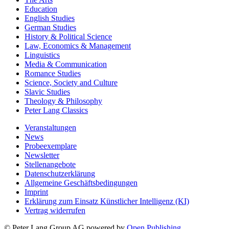
Education
English Studies
German Studies
History & Political Science
Law, Economics & Management
Linguistics
Media & Communication
Romance Studies
Science, Society and Culture
Slavic Studies
Theology & Philosophy
Peter Lang Classics
Veranstaltungen
News
Probeexemplare
Newsletter
Stellenangebote
Datenschutzerklärung
Allgemeine Geschäftsbedingungen
Imprint
Erklärung zum Einsatz Künstlicher Intelligenz (KI)
Vertrag widerrufen
© Peter Lang Group AG
powered by
Open Publishing