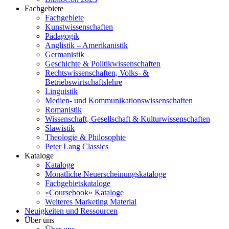
Fachgebiete
Fachgebiete
Kunstwissenschaften
Pädagogik
Anglistik – Amerikanistik
Germanistik
Geschichte & Politikwissenschaften
Rechtswissenschaften, Volks- &
Betriebswirtschaftslehre
Linguistik
Medien- und Kommunikationswissenschaften
Romanistik
Wissenschaft, Gesellschaft & Kulturwissenschaften
Slawistik
Theologie & Philosophie
Peter Lang Classics
Kataloge
Kataloge
Monatliche Neuerscheinungskataloge
Fachgebietskataloge
«Coursebook» Kataloge
Weiteres Marketing Material
Neuigkeiten und Ressourcen
Über uns