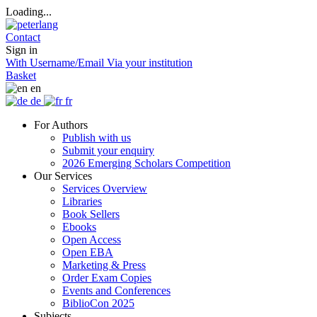
Loading...
Contact
Sign in
With Username/Email
Via your institution
Basket
en
de
fr
For Authors
Publish with us
Submit your enquiry
2026 Emerging Scholars Competition
Our Services
Services Overview
Libraries
Book Sellers
Ebooks
Open Access
Open EBA
Marketing & Press
Order Exam Copies
Events and Conferences
BiblioCon 2025
Subjects