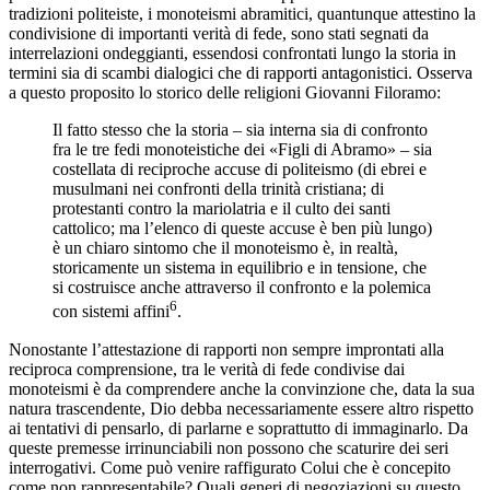
tradizioni politeiste, i monoteismi abramitici, quantunque attestino la
condivisione di importanti verità di fede, sono stati segnati da
interrelazioni ondeggianti, essendosi confrontati lungo la storia in
termini sia di scambi dialogici che di rapporti antagonistici. Osserva
a questo proposito lo storico delle religioni Giovanni Filoramo:
Il fatto stesso che la storia – sia interna sia di confronto
fra le tre fedi monoteistiche dei «Figli di Abramo» – sia
costellata di reciproche accuse di politeismo (di ebrei e
musulmani nei confronti della trinità cristiana; di
protestanti contro la mariolatria e il culto dei santi
cattolico; ma l’elenco di queste accuse è ben più lungo)
è un chiaro sintomo che il monoteismo è, in realtà,
storicamente un sistema in equilibrio e in tensione, che
si costruisce anche attraverso il confronto e la polemica
6
con sistemi affini
.
Nonostante l’attestazione di rapporti non sempre improntati alla
reciproca comprensione, tra le verità di fede condivise dai
monoteismi è da comprendere
anche la convinzione che, data la sua
natura trascendente, Dio debba necessariamente essere altro rispetto
ai tentativi di pensarlo, di parlarne e soprattutto di immaginarlo. Da
queste premesse irrinunciabili non possono che scaturire dei seri
interrogativi. Come può venire raffigurato Colui che è concepito
come non rappresentabile? Quali generi di negoziazioni su questo