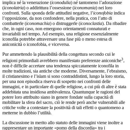
implica né la venerazione (
iconodulia
) né tantomeno l’adorazione
(
iconolatria
) o addirittura l’ossessione (
iconomania
) nei loro
confronti. Sulla sponda delle attitudini negative, l’
iconofobia
indica
l’opposizione, da non confondere, nella pratica, con l’atto di
combatterle (
iconomachia
) o distruggerle (
iconoclastia
). Da ribadire
che, in ogni caso, non emergono orientamenti connaturati e
invariabili nel tempo. Ad esempio, una religione essenzialmente
iconofila potrebbe attraversare una fase più o meno estesa di
aniconicità o iconofobia, e viceversa.
Pur ammettendo la plausibilità della congettura secondo cui le
3
religioni primordiali avrebbero manifestato preferenze aniconiche
,
non è difficile accertare una tendenza spiccatamente iconofila in
molte tradizioni, sia antiche che moderne. Diversamente, l’ebraismo,
il cristianesimo e l’islam si sono contraddistinti, lungo la loro storia,
per una non episodica riserva di sospetto nei confronti delle
immagini, e in particolare di quelle religiose, a cui più di altre è stata
addebitata una insidiosa ambivalenza. Quantunque le ragioni del
potere loro attribuito siano in genere fondate sulla capacità di
mobilitare la sfera del sacro, ciò le rende però anche vulnerabili alle
critiche volte a contestare la positività di tali effetti o quantomeno a
metterne in dubbio l’utilità.
La discussione in merito allo statuto delle immagini viene inoltre a
rappresentare un importante «pomo della discordia» tra i