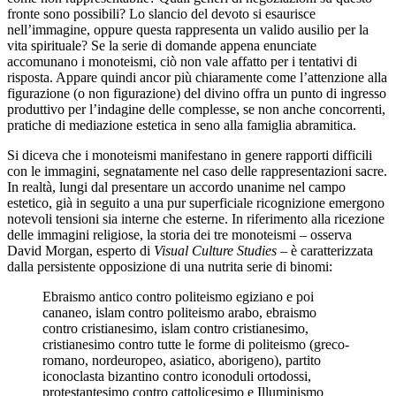
fronte sono possibili? Lo slancio del devoto si esaurisce
nell’immagine, oppure questa rappresenta un valido ausilio per la
vita spirituale? Se la serie di domande appena enunciate
accomunano i monoteismi, ciò non vale affatto per i tentativi di
risposta. Appare quindi ancor più chiaramente come l’attenzione alla
figurazione (o non figurazione) del divino offra un punto di ingresso
produttivo per l’indagine delle complesse, se non anche concorrenti,
pratiche di mediazione estetica in seno alla famiglia abramitica.
Si diceva che i monoteismi manifestano in genere rapporti difficili
con le immagini, segnatamente nel caso delle rappresentazioni sacre.
In realtà, lungi dal presentare un accordo unanime nel campo
estetico, già in seguito a una pur superficiale ricognizione emergono
notevoli tensioni sia interne che esterne. In riferimento alla ricezione
delle immagini religiose, la storia dei tre monoteismi – osserva
David Morgan, esperto di
Visual Culture Studies
– è caratterizzata
dalla persistente opposizione di una nutrita serie di binomi:
Ebraismo antico contro politeismo egiziano e poi
cananeo, islam contro politeismo arabo, ebraismo
contro cristianesimo, islam contro cristianesimo,
cristianesimo contro tutte le forme di politeismo (greco-
romano, nordeuropeo, asiatico, aborigeno), partito
iconoclasta bizantino contro iconoduli ortodossi,
protestantesimo contro cattolicesimo e Illuminismo