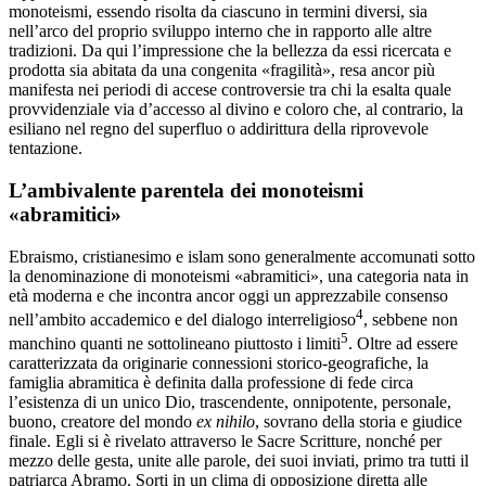
monoteismi, essendo risolta da ciascuno in termini diversi, sia
nell’arco del proprio sviluppo interno che in rapporto alle altre
tradizioni. Da qui l’impressione che la bellezza da essi ricercata e
prodotta sia abitata da una congenita «fragilità», resa ancor più
manifesta nei periodi di accese controversie tra chi la esalta quale
provvidenziale via d’accesso al divino e coloro che, al contrario, la
esiliano nel regno del superfluo o addirittura della riprovevole
tentazione.
L’ambivalente parentela dei monoteismi
«abramitici»
Ebraismo, cristianesimo e islam sono generalmente accomunati sotto
la denominazione di monoteismi «abramitici», una categoria nata in
età moderna e che incontra ancor oggi un apprezzabile consenso
4
nell’ambito accademico e del dialogo interreligioso
, sebbene non
5
manchino quanti ne sottolineano piuttosto i limiti
. Oltre ad essere
caratterizzata da originarie connessioni storico-geografiche, la
famiglia abramitica è definita dalla professione di fede circa
l’esistenza di un unico Dio, trascendente, onnipotente, personale,
buono, creatore del mondo
ex nihilo
, sovrano della storia e giudice
finale. Egli si è rivelato attraverso le Sacre Scritture, nonché per
mezzo delle gesta, unite alle parole, dei suoi inviati, primo tra tutti il
patriarca Abramo. Sorti in un clima di opposizione diretta alle