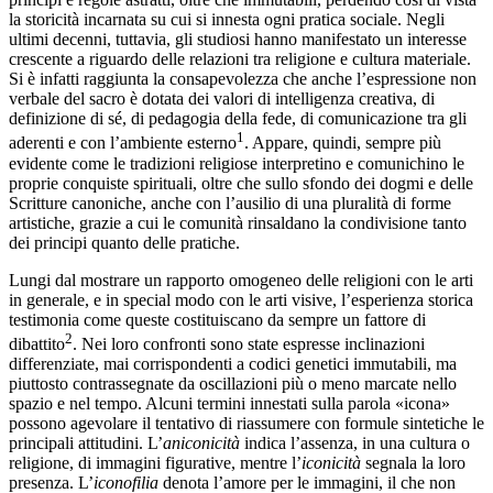
la storicità incarnata su cui si innesta ogni pratica sociale. Negli
ultimi decenni, tuttavia, gli studiosi hanno manifestato un interesse
crescente a riguardo delle relazioni tra religione e cultura materiale.
Si è infatti raggiunta la consapevolezza che anche l’espressione non
verbale del sacro è dotata dei valori di intelligenza creativa, di
definizione di sé, di pedagogia della fede, di comunicazione tra gli
1
aderenti e con l’ambiente esterno
. Appare, quindi, sempre più
evidente come le tradizioni religiose interpretino e comunichino le
proprie conquiste spirituali, oltre che sullo sfondo dei dogmi e delle
Scritture canoniche, anche con l’ausilio di una pluralità di forme
artistiche, grazie a cui le comunità rinsaldano la condivisione tanto
dei principi quanto delle pratiche.
Lungi dal mostrare un rapporto omogeneo delle religioni con le arti
in generale, e in special modo con le arti visive, l’esperienza storica
testimonia come queste costituiscano da sempre un fattore di
2
dibattito
. Nei loro confronti sono state espresse inclinazioni
differenziate, mai corrispondenti a codici genetici immutabili, ma
piuttosto contrassegnate da oscillazioni più
o meno marcate nello
spazio e nel tempo. Alcuni termini innestati sulla parola «icona»
possono agevolare il tentativo di riassumere con formule sintetiche le
principali attitudini. L’
aniconicità
indica l’assenza, in una cultura o
religione, di immagini figurative, mentre l’
iconicità
segnala la loro
presenza. L’
iconofilia
denota l’amore per le immagini, il che non