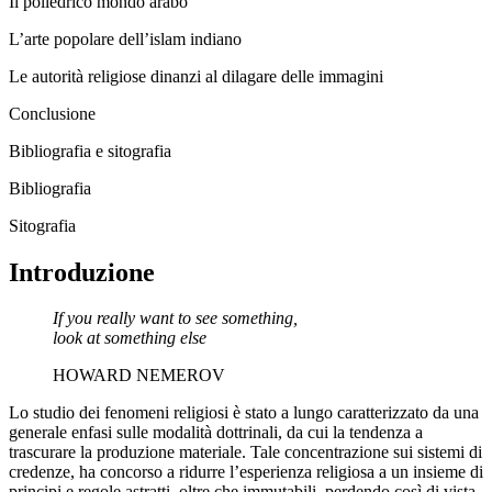
Il poliedrico mondo arabo
L’arte popolare dell’islam indiano
Le autorità religiose dinanzi al dilagare delle immagini
Conclusione
Bibliografia e sitografia
Bibliografia
Sitografia
Introduzione
If you really want to see something,
look at something else
HOWARD NEMEROV
Lo studio dei fenomeni religiosi è stato a lungo caratterizzato da una
generale enfasi sulle modalità dottrinali, da cui la tendenza a
trascurare la produzione materiale. Tale concentrazione sui sistemi di
credenze, ha concorso a ridurre l’esperienza religiosa a un insieme di
principi e regole astratti, oltre che immutabili, perdendo così di vista