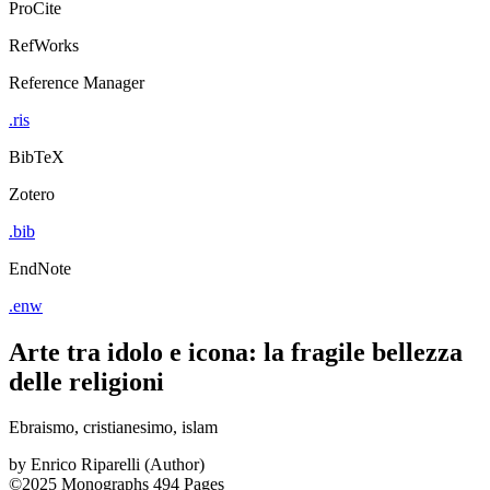
ProCite
RefWorks
Reference Manager
.ris
BibTeX
Zotero
.bib
EndNote
.enw
Arte tra idolo e icona: la fragile bellezza
delle religioni
Ebraismo, cristianesimo, islam
by
Enrico Riparelli (Author)
©2025
Monographs
494 Pages