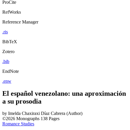
ProCite
RefWorks
Reference Manager
.ris
BibTeX
Zotero
.bib
EndNote
.enw
El español venezolano: una aproximación
a su prosodia
by
Imelda Chaxiraxi Díaz Cabrera (Author)
©2026
Monographs
138 Pages
Romance Studies