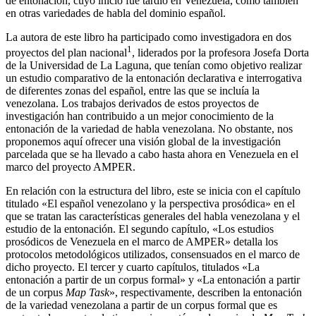
de entonación, cuyo inicio fue tardío en Venezuela, como también
en otras variedades de habla del dominio español.
La autora de este libro ha participado como investigadora en dos
1
proyectos del plan nacional
, liderados por la profesora Josefa Dorta
de la Universidad de La Laguna, que tenían como objetivo realizar
un estudio comparativo de la entonación declarativa e interrogativa
de diferentes zonas del español, entre las que se incluía la
venezolana. Los trabajos derivados de estos proyectos de
investigación han contribuido a un mejor conocimiento de la
entonación de la variedad de habla venezolana. No obstante, nos
proponemos aquí ofrecer una visión global de la investigación
parcelada que se ha llevado a cabo hasta ahora en Venezuela en el
marco del proyecto AMPER.
En relación con la estructura del libro, este se inicia con el capítulo
titulado «El español venezolano y la perspectiva prosódica» en el
que se tratan las características generales del habla venezolana y el
estudio de la entonación. El segundo capítulo, «Los estudios
prosódicos de Venezuela en el marco de AMPER» detalla los
protocolos metodológicos utilizados, consensuados en el marco de
dicho proyecto. El tercer y cuarto capítulos, titulados «La
entonación a partir de un corpus formal» y «La entonación a partir
de un corpus
Map Task
», respectivamente, describen la entonación
de la variedad venezolana a partir de un corpus formal que es