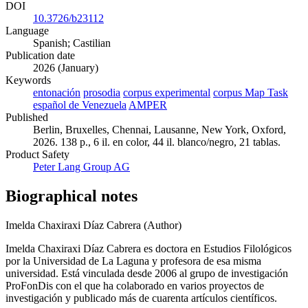
DOI
10.3726/b23112
Language
Spanish; Castilian
Publication date
2026 (January)
Keywords
entonación
prosodia
corpus experimental
corpus Map Task
español de Venezuela
AMPER
Published
Berlin, Bruxelles, Chennai, Lausanne, New York, Oxford,
2026. 138 p., 6 il. en color, 44 il. blanco/negro, 21 tablas.
Product Safety
Peter Lang Group AG
Biographical notes
Imelda Chaxiraxi Díaz Cabrera (Author)
Imelda Chaxiraxi Díaz Cabrera es doctora en Estudios Filológicos
por la Universidad de La Laguna y profesora de esa misma
universidad. Está vinculada desde 2006 al grupo de investigación
ProFonDis con el que ha colaborado en varios proyectos de
investigación y publicado más de cuarenta artículos científicos.