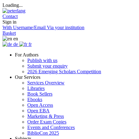
Loading...
Contact
Sign in
With Username/Email
Via your institution
Basket
en
de
fr
For Authors
Publish with us
Submit your enquiry
2026 Emerging Scholars Competition
Our Services
Services Overview
Libraries
Book Sellers
Ebooks
Open Access
Open EBA
Marketing & Press
Order Exam Copies
Events and Conferences
BiblioCon 2025
Subjects