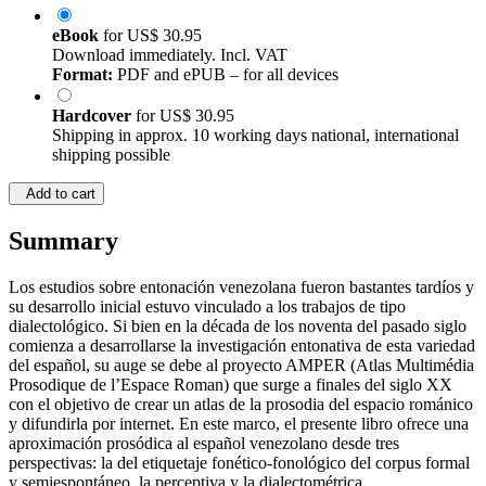
eBook
for
US$ 30.95
Download immediately. Incl. VAT
Format:
PDF and ePUB – for all devices
Hardcover
for
US$ 30.95
Shipping in approx. 10 working days national, international
shipping possible
Add to cart
Summary
Los estudios sobre entonación venezolana fueron bastantes tardíos y
su desarrollo inicial estuvo vinculado a los trabajos de tipo
dialectológico. Si bien en la década de los noventa del pasado siglo
comienza a desarrollarse la investigación entonativa de esta variedad
del español, su auge se debe al proyecto AMPER (Atlas Multimédia
Prosodique de l’Espace Roman) que surge a finales del siglo XX
con el objetivo de crear un atlas de la prosodia del espacio románico
y difundirla por internet. En este marco, el presente libro ofrece una
aproximación prosódica al español venezolano desde tres
perspectivas: la del etiquetaje fonético-fonológico del corpus formal
y semiespontáneo, la perceptiva y la dialectométrica.