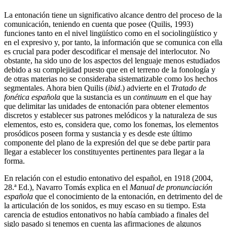
La entonación tiene un significativo alcance dentro del proceso de la
comunicación, teniendo en cuenta que posee (Quilis, 1993)
funciones tanto en el nivel lingüístico como en el sociolingüístico y
en el expresivo y, por tanto, la información que se comunica con ella
es crucial para poder descodificar el mensaje del interlocutor. No
obstante, ha sido uno de los aspectos del lenguaje menos estudiados
debido a su complejidad puesto que en el terreno de la fonología y
de otras materias no se consideraba sistematizable como los hechos
segmentales. Ahora bien Quilis (
ibid
.) advierte en el
Tratado de
fonética española
que la sustancia es un
continuum
en el que hay
que delimitar las unidades de entonación para obtener elementos
discretos y establecer sus patrones melódicos y la naturaleza de sus
elementos, esto es, considera que, como los fonemas, los elementos
prosódicos poseen forma y sustancia y es desde este último
componente del plano de la expresión del que se debe partir para
llegar a establecer los constituyentes pertinentes para llegar a la
forma.
En relación con el estudio entonativo del español, en 1918 (2004,
28.ª Ed.), Navarro Tomás explica en el
Manual de pronunciación
española
que el conocimiento de la entonación, en detrimento del de
la articulación de los sonidos, es muy escaso en su tiempo. Esta
carencia de estudios entonativos no había cambiado a finales del
siglo pasado si tenemos en cuenta las afirmaciones de algunos