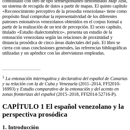
contrastado con otro de tipo semiespontáneo denominado
Map Task
,
un sistema de recogida de datos a partir de mapas. El quinto capítulo
«Reconocimiento perceptivo de la prosodia venezolana» tiene como
propósito final comprobar la representatividad de los diferentes
patrones entonativos venezolanos obtenidos en el corpus formal a
partir de la realización de un test de percepción. El sexto capítulo,
titulado «Estudio dialectométrico», presenta un estudio de la
entonación venezolana según las relaciones de proximidad y
distancia prosódica de cinco áreas dialectales del país. El libro se
cierra con unas conclusiones generales, las referencias bibliográficas
utilizadas y un apéndice con las abreviaturas empleadas.
1
La entonación interrogativa y declarativa del español de Canarias
y su relación con la de Cuba y Venezuela
(2011–2014, FFI2010-
16993) y
Estudio comparativo de la entonación y del acento en
zonas fronterizas del español
(2015–2018, FFI2014-52716-P).
CAPÍTULO 1
El español venezolano y la
perspectiva prosódica
1.
Introducción