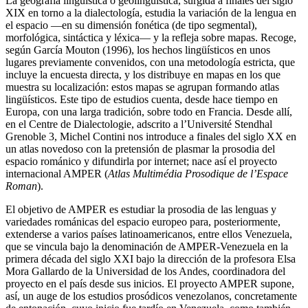
La geografía lingüística o geolingüística, surgida a finales del siglo
XIX en torno a la dialectología, estudia la variación de la lengua en
el espacio ―en su dimensión fonética (de tipo segmental),
morfológica, sintáctica y léxica― y la refleja sobre mapas. Recoge,
según García Mouton (1996), los hechos lingüísticos en unos
lugares previamente convenidos, con una metodología estricta, que
incluye la encuesta directa, y los distribuye en mapas en los que
muestra su localización: estos mapas se agrupan formando atlas
lingüísticos. Este tipo de estudios cuenta, desde hace tiempo en
Europa, con una larga tradición, sobre todo en Francia. Desde allí,
en el Centre de Dialectologie, adscrito a l’Université Stendhal
Grenoble 3, Michel Contini nos introduce a finales del siglo XX en
un atlas novedoso con la pretensión de plasmar la prosodia del
espacio románico y difundirla por internet; nace así el proyecto
internacional AMPER (
Atlas Multimédia Prosodique de l’Espace
Roman
).
El objetivo de AMPER es estudiar la prosodia de las lenguas y
variedades románicas del espacio europeo para, posteriormente,
extenderse a varios países latinoamericanos, entre ellos Venezuela,
que se vincula bajo la denominación de AMPER-Venezuela en la
primera década del siglo XXI bajo la dirección de la profesora Elsa
Mora Gallardo de la Universidad de los Andes, coordinadora del
proyecto en el país desde sus inicios. El proyecto AMPER supone,
así, un auge de los estudios prosódicos venezolanos, concretamente