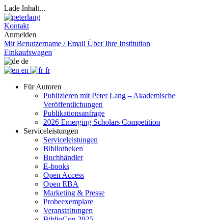
Lade Inhalt...
Kontakt
Anmelden
Mit Benutzername / Email
Über Ihre Institution
Einkaufswagen
de
en
fr
Für Autoren
Publizieren mit Peter Lang – Akademische
Veröffentlichungen
Publikationsanfrage
2026 Emerging Scholars Competition
Serviceleistungen
Serviceleistungen
Bibliotheken
Buchhändler
E-books
Open Access
Open EBA
Marketing & Presse
Probeexemplare
Veranstaltungen
BiblioCon 2025