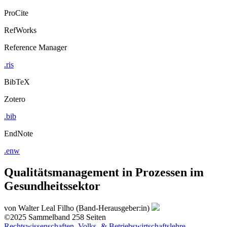
ProCite
RefWorks
Reference Manager
.ris
BibTeX
Zotero
.bib
EndNote
.enw
Qualitätsmanagement in Prozessen im
Gesundheitssektor
von
Walter Leal Filho (Band-Herausgeber:in)
©2025
Sammelband
258 Seiten
Rechtswissenschaften, Volks- & Betriebswirtschaftslehre