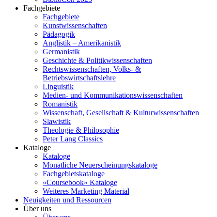
Fachgebiete
Fachgebiete
Kunstwissenschaften
Pädagogik
Anglistik – Amerikanistik
Germanistik
Geschichte & Politikwissenschaften
Rechtswissenschaften, Volks- &
Betriebswirtschaftslehre
Linguistik
Medien- und Kommunikationswissenschaften
Romanistik
Wissenschaft, Gesellschaft & Kulturwissenschaften
Slawistik
Theologie & Philosophie
Peter Lang Classics
Kataloge
Kataloge
Monatliche Neuerscheinungskataloge
Fachgebietskataloge
«Coursebook» Kataloge
Weiteres Marketing Material
Neuigkeiten und Ressourcen
Über uns