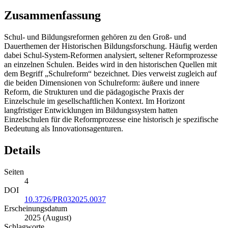
dabei Schul-System-Reformen analysiert, seltener Reformprozesse
an einzelnen Schulen. Beides wird in den historischen Quellen mit
dem Begriff „Schulreform“ bezeichnet. Dies verweist zugleich auf
die beiden Dimensionen von Schulreform: äußere und innere
Reform, die Strukturen und die pädagogische Praxis der
Einzelschule im gesellschaftlichen Kontext. Im Horizont
langfristiger Entwicklungen im Bildungssystem hatten
Einzelschulen für die Reformprozesse eine historisch je spezifische
Bedeutung als Innovationsagenturen.
Details
Seiten
4
DOI
10.3726/PR032025.0037
Erscheinungsdatum
2025 (August)
Schlagworte
link
jörg-w
gelingensbedingungen
schulreform
bildungshistorische
befunde
schlüssel
verständnis
schulentwicklungsprozessen
erweiterung
theorienverbundes
heilbrunn
klinkhardt
zugleich
habilitationsschrift
universität
augsburg
Produktsicherheit