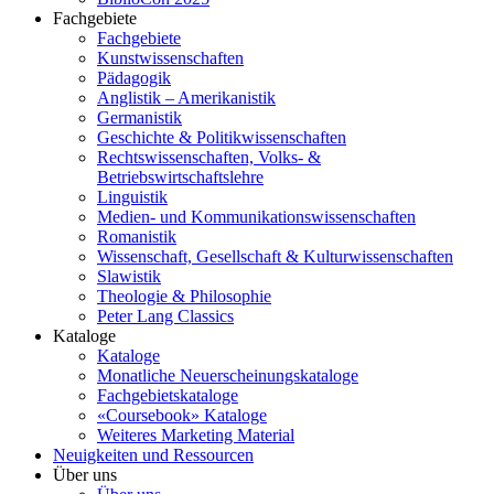
Fachgebiete
Fachgebiete
Kunstwissenschaften
Pädagogik
Anglistik – Amerikanistik
Germanistik
Geschichte & Politikwissenschaften
Rechtswissenschaften, Volks- &
Betriebswirtschaftslehre
Linguistik
Medien- und Kommunikationswissenschaften
Romanistik
Wissenschaft, Gesellschaft & Kulturwissenschaften
Slawistik
Theologie & Philosophie
Peter Lang Classics
Kataloge
Kataloge
Monatliche Neuerscheinungskataloge
Fachgebietskataloge
«Coursebook» Kataloge
Weiteres Marketing Material
Neuigkeiten und Ressourcen
Über uns