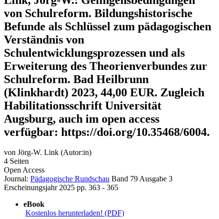
Erweiterung des Theorienverbundes zur
Schulreform. Bad Heilbrunn
(Klinkhardt) 2023, 44,00 EUR. Zugleich
Habilitationsschrift Universität
Augsburg, auch im open access
verfügbar: https://doi.org/10.35468/6004.
von
Jörg-W. Link (Autor:in)
4 Seiten
Open Access
Journal:
Pädagogische Rundschau
Band 79
Ausgabe 3
Erscheinungsjahr 2025
pp. 363 - 365
eBook
Kostenlos herunterladen! (PDF)
Zusammenfassung
Schul- und Bildungsreformen gehören zu den Groß- und
Dauerthemen der Historischen Bildungsforschung. Häufig werden