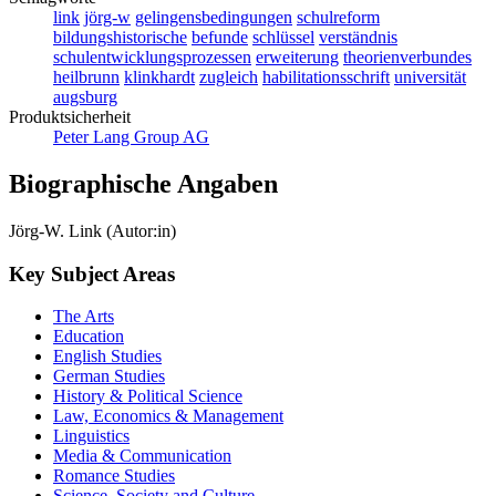
Peter Lang Group AG
Biographische Angaben
Jörg-W. Link (Autor:in)
Key Subject Areas
The Arts
Education
English Studies
German Studies
History & Political Science
Law, Economics & Management
Linguistics
Media & Communication
Romance Studies
Science, Society and Culture
Slavic Studies
Theology & Philosophy
Peter Lang Classics
Veranstaltungen
News