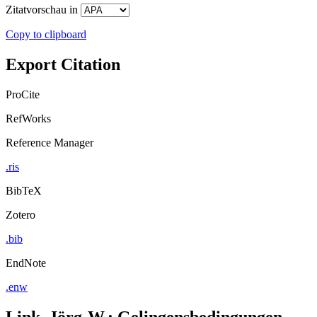
ProCite
RefWorks
Reference Manager
.ris
BibTeX
Zotero
.bib
EndNote
.enw
Link, Jörg-W.: Gelingensbedingungen
von Schulreform. Bildungshistorische
Befunde als Schlüssel zum pädagogischen
Verständnis von
Schulentwicklungsprozessen und als