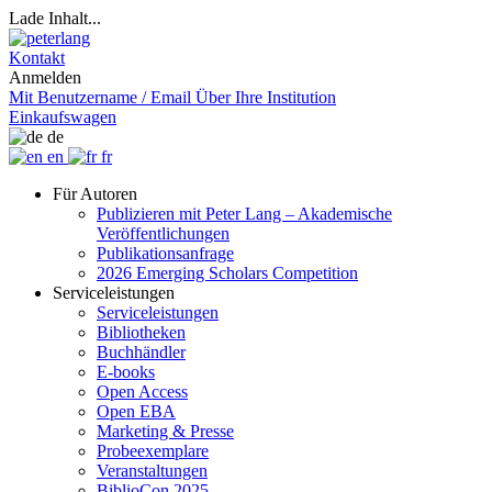
Lade Inhalt...
Kontakt
Anmelden
Mit Benutzername / Email
Über Ihre Institution
Einkaufswagen
de
en
fr
Für Autoren
Publizieren mit Peter Lang – Akademische
Veröffentlichungen
Publikationsanfrage
2026 Emerging Scholars Competition
Serviceleistungen
Serviceleistungen
Bibliotheken
Buchhändler
E-books
Open Access
Open EBA
Marketing & Presse
Probeexemplare
Veranstaltungen
BiblioCon 2025