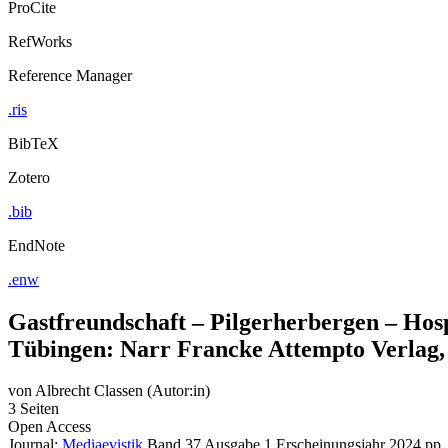
ProCite
RefWorks
Reference Manager
.ris
BibTeX
Zotero
.bib
EndNote
.enw
Gastfreundschaft – Pilgerherbergen – Hos
Tübingen: Narr Francke Attempto Verlag, 2
von
Albrecht Classen (Autor:in)
3 Seiten
Open Access
Journal:
Mediaevistik
Band 37
Ausgabe 1
Erscheinungsjahr 2024
pp.