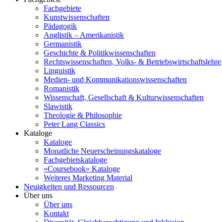
Fachgebiete
Kunstwissenschaften
Pädagogik
Anglistik – Amerikanistik
Germanistik
Geschichte & Politikwissenschaften
Rechtswissenschaften, Volks- & Betriebswirtschaftslehre
Linguistik
Medien- und Kommunikationswissenschaften
Romanistik
Wissenschaft, Gesellschaft & Kulturwissenschaften
Slawistik
Theologie & Philosophie
Peter Lang Classics
Kataloge
Kataloge
Monatliche Neuerscheinungskataloge
Fachgebietskataloge
«Coursebook» Kataloge
Weiteres Marketing Material
Neuigkeiten und Ressourcen
Über uns
Über uns
Kontakt