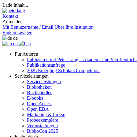
Lade Inhalt...
Kontakt
Anmelden
Mit Benutzername / Email
Über Ihre Institution
Einkaufswagen
de
en
fr
Für Autoren
Publizieren mit Peter Lang – Akademische Veröffentlic
Publikationsanfrage
2026 Emerging Scholars Competition
Serviceleistungen
Serviceleistungen
Bibliotheken
Buchhändler
E-books
Open Access
Open EBA
Marketing & Presse
Probeexemplare
Veranstaltungen
BiblioCon 2025
Fachgebiete