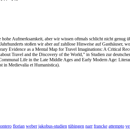
 hohe Aufmerksamkeit, aber wir wissen oftmals schlicht nicht genug üb
 Jahrhunderts stoßen wir aber auf zahllose Hinweise auf Gasthäuser, wo 
rary Evidence as a Mental Map for Travel Imaginations: A Critical Rec
 about Travel and the Discovery of the World,” in Studien zur deutsche
 Communal Life in the Late Middle Ages and Early Modern Age: Litera
 in Medievalia et Humanistica).
ontero
florian
weber
jakobus-studien
tübingen
narr
francke
attempto
ve