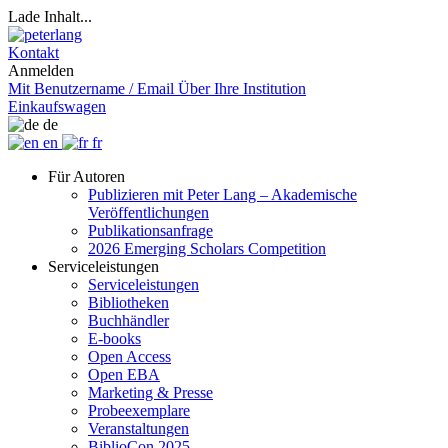
Lade Inhalt...
Kontakt
Anmelden
Mit Benutzername / Email
Über Ihre Institution
Einkaufswagen
de
en
fr
Für Autoren
Publizieren mit Peter Lang – Akademische
Veröffentlichungen
Publikationsanfrage
2026 Emerging Scholars Competition
Serviceleistungen
Serviceleistungen
Bibliotheken
Buchhändler
E-books
Open Access
Open EBA
Marketing & Presse
Probeexemplare
Veranstaltungen
BiblioCon 2025