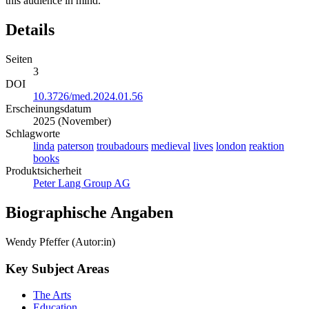
this audience in mind.
Details
Seiten
3
DOI
10.3726/med.2024.01.56
Erscheinungsdatum
2025 (November)
Schlagworte
linda
paterson
troubadours
medieval
lives
london
reaktion
books
Produktsicherheit
Peter Lang Group AG
Biographische Angaben
Wendy Pfeffer (Autor:in)
Key Subject Areas
The Arts
Education