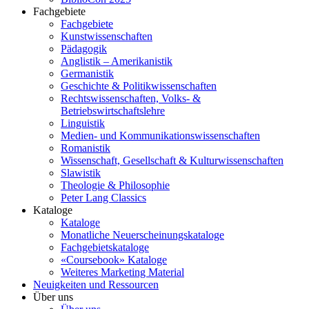
Fachgebiete
Fachgebiete
Kunstwissenschaften
Pädagogik
Anglistik – Amerikanistik
Germanistik
Geschichte & Politikwissenschaften
Rechtswissenschaften, Volks- &
Betriebswirtschaftslehre
Linguistik
Medien- und Kommunikationswissenschaften
Romanistik
Wissenschaft, Gesellschaft & Kulturwissenschaften
Slawistik
Theologie & Philosophie
Peter Lang Classics
Kataloge
Kataloge
Monatliche Neuerscheinungskataloge
Fachgebietskataloge
«Coursebook» Kataloge
Weiteres Marketing Material
Neuigkeiten und Ressourcen
Über uns