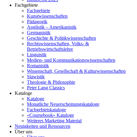
Fachgebiete
Fachgebiete
Kunstwissenschaften
Pädagogik
Anglistik – Amerikanistik
Germanistik
Geschichte & Politikwissenschaften
Rechtswissenschaften, Volks- &
Betriebswirtschaftslehre
Linguistik
Medien- und Kommunikationswissenschaften
Romanistik
Wissenschaft, Gesellschaft & Kulturwissenschaften
Slawistik
Theologie & Philosophie
Peter Lang Classics
Kataloge
Kataloge
Monatliche Neuerscheinungskataloge
Fachgebietskataloge
«Coursebook» Kataloge
Weiteres Marketing Material
Neuigkeiten und Ressourcen
Über uns