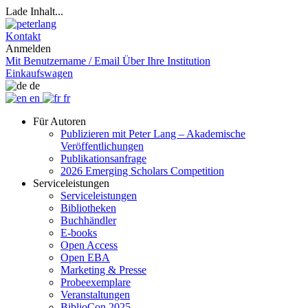
Lade Inhalt...
Kontakt
Anmelden
Mit Benutzername / Email
Über Ihre Institution
Einkaufswagen
de
en
fr
Für Autoren
Publizieren mit Peter Lang – Akademische
Veröffentlichungen
Publikationsanfrage
2026 Emerging Scholars Competition
Serviceleistungen
Serviceleistungen
Bibliotheken
Buchhändler
E-books
Open Access
Open EBA
Marketing & Presse
Probeexemplare
Veranstaltungen
BiblioCon 2025