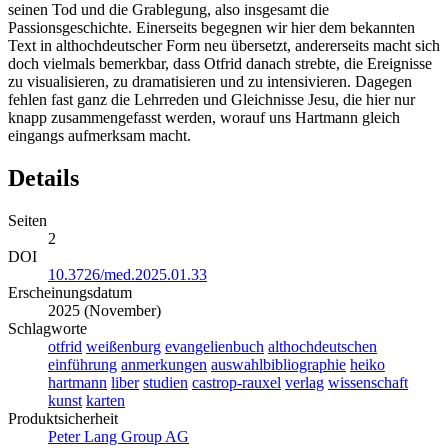
seinen Tod und die Grablegung, also insgesamt die
Passionsgeschichte. Einerseits begegnen wir hier dem bekannten
Text in althochdeutscher Form neu übersetzt, andererseits macht sich
doch vielmals bemerkbar, dass Otfrid danach strebte, die Ereignisse
zu visualisieren, zu dramatisieren und zu intensivieren. Dagegen
fehlen fast ganz die Lehrreden und Gleichnisse Jesu, die hier nur
knapp zusammengefasst werden, worauf uns Hartmann gleich
eingangs aufmerksam macht.
Details
Seiten
2
DOI
10.3726/med.2025.01.33
Erscheinungsdatum
2025 (November)
Schlagworte
otfrid
weißenburg
evangelienbuch
althochdeutschen
einführung
anmerkungen
auswahlbibliographie
heiko
hartmann
liber
studien
castrop-rauxel
verlag
wissenschaft
kunst
karten
Produktsicherheit
Peter Lang Group AG