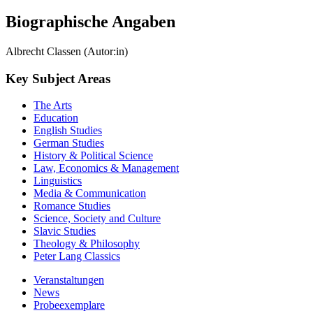
Biographische Angaben
Albrecht Classen (Autor:in)
Key Subject Areas
The Arts
Education
English Studies
German Studies
History & Political Science
Law, Economics & Management
Linguistics
Media & Communication
Romance Studies
Science, Society and Culture
Slavic Studies
Theology & Philosophy
Peter Lang Classics
Veranstaltungen
News
Probeexemplare