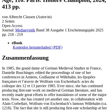
413 pp.
von
Albrecht Classen (Autor:in)
2 Seiten
Open Access
Journal:
Mediaevistik
Band 38
Ausgabe 1
Erscheinungsjahr 2025
pp. 218 - 219
eBook
Kostenlos herunterladen! (PDF)
Zusammenfassung
In 1985, the grand dame of German Medieval Studies in France,
Danielle Buschinger, edited the proceedings of one of her
conferences in Amiens, Guillaume et Willehalm, les épopées
françaises et l’œuvre de Wolfram von Eschenbach: actes du
colloque des 12 et 13 janvier 1985. Ever since, she has continued
producing first-rate work on medieval German literature, and has
recently made great efforts to offer translations of some of the major
texts. Now, she has created yet another one, in collaboration with
Alain Corbellari, Wolfram von Eschenbach’s famous Willehalm (ca.
1218). The fact that she is still producing first-rate scholarship at her