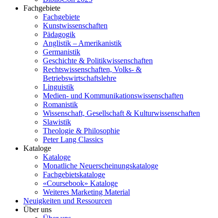
Fachgebiete
Fachgebiete
Kunstwissenschaften
Pädagogik
Anglistik – Amerikanistik
Germanistik
Geschichte & Politikwissenschaften
Rechtswissenschaften, Volks- &
Betriebswirtschaftslehre
Linguistik
Medien- und Kommunikationswissenschaften
Romanistik
Wissenschaft, Gesellschaft & Kulturwissenschaften
Slawistik
Theologie & Philosophie
Peter Lang Classics
Kataloge
Kataloge
Monatliche Neuerscheinungskataloge
Fachgebietskataloge
«Coursebook» Kataloge
Weiteres Marketing Material
Neuigkeiten und Ressourcen
Über uns