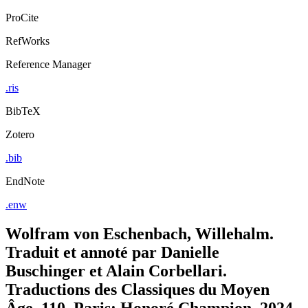
ProCite
RefWorks
Reference Manager
.ris
BibTeX
Zotero
.bib
EndNote
.enw
Wolfram von Eschenbach, Willehalm.
Traduit et annoté par Danielle
Buschinger et Alain Corbellari.
Traductions des Classiques du Moyen
Âge, 110. Paris: Honoré Champion, 2024,