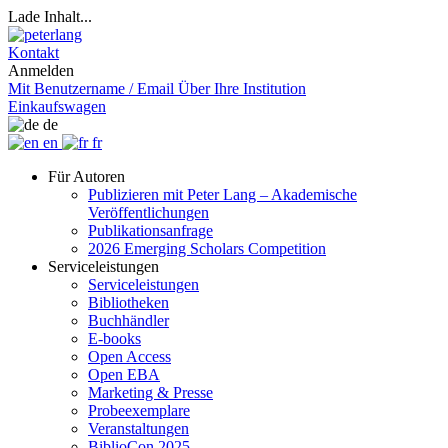
Lade Inhalt...
Kontakt
Anmelden
Mit Benutzername / Email
Über Ihre Institution
Einkaufswagen
de
en
fr
Für Autoren
Publizieren mit Peter Lang – Akademische
Veröffentlichungen
Publikationsanfrage
2026 Emerging Scholars Competition
Serviceleistungen
Serviceleistungen
Bibliotheken
Buchhändler
E-books
Open Access
Open EBA
Marketing & Presse
Probeexemplare
Veranstaltungen
BiblioCon 2025