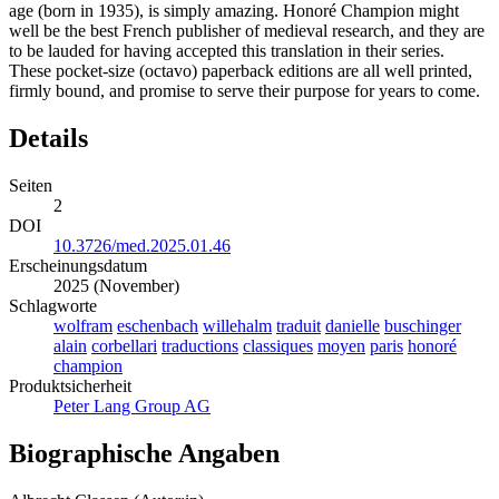
age (born in 1935), is simply amazing. Honoré Champion might
well be the best French publisher of medieval research, and they are
to be lauded for having accepted this translation in their series.
These pocket-size (octavo) paperback editions are all well printed,
firmly bound, and promise to serve their purpose for years to come.
Details
Seiten
2
DOI
10.3726/med.2025.01.46
Erscheinungsdatum
2025 (November)
Schlagworte
wolfram
eschenbach
willehalm
traduit
danielle
buschinger
alain
corbellari
traductions
classiques
moyen
paris
honoré
champion
Produktsicherheit
Peter Lang Group AG
Biographische Angaben